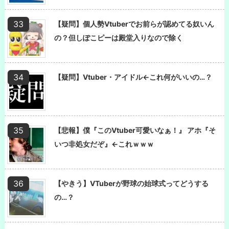
【疑問】個人勢Vtuberでお前らが認めてる奴いん
の？但しぽこピーは殿堂入りなので除く
【疑問】Vtuber・アイドル←これ何がいいの…？
【悲報】僕『このVtuber可愛いなぁ！』 アホ『そ
いつ非処女だぞ』←これｗｗｗ
【やきう】VTuberが野球の始球式ってどうする
の…？