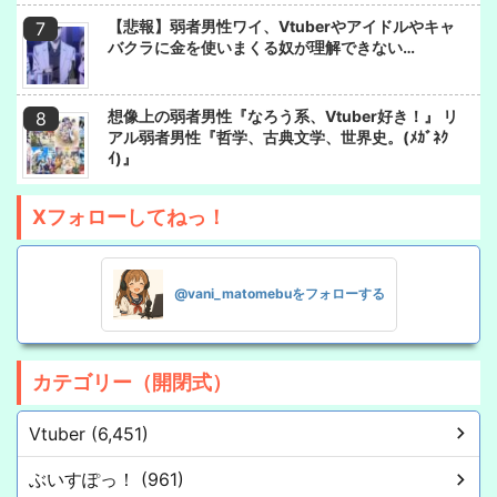
【悲報】弱者男性ワイ、Vtuberやアイドルやキャ
バクラに金を使いまくる奴が理解できない…
想像上の弱者男性『なろう系、Vtuber好き！』 リ
アル弱者男性『哲学、古典文学、世界史。(ﾒｶﾞﾈｸ
ｲ)』
Xフォローしてねっ！
@vani_matomebuをフォローする
カテゴリー（開閉式）
Vtuber (6,451)
ぶいすぽっ！ (961)