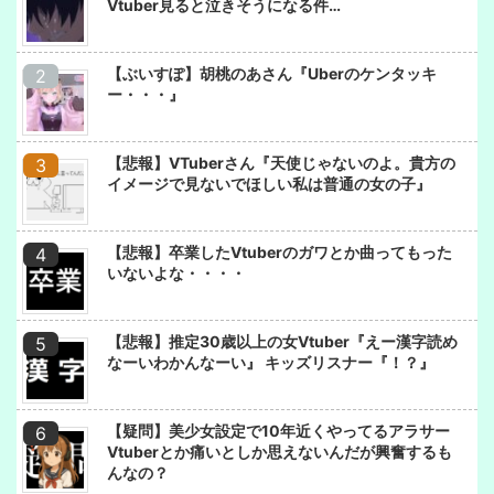
Vtuber見ると泣きそうになる件…
【ぶいすぽ】胡桃のあさん『Uberのケンタッキ
ー・・・』
【悲報】VTuberさん『天使じゃないのよ。貴方の
イメージで見ないでほしい私は普通の女の子』
【悲報】卒業したVtuberのガワとか曲ってもった
いないよな・・・・
【悲報】推定30歳以上の女Vtuber『えー漢字読め
なーいわかんなーい』 キッズリスナー『！？』
【疑問】美少女設定で10年近くやってるアラサー
Vtuberとか痛いとしか思えないんだが興奮するも
んなの？