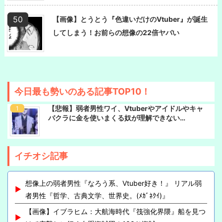
【画像】とうとう『色違いだけのVtuber』が誕生
してしまう！お前らの想像の22倍ヤバい
今日最も勢いのある記事TOP10！
【悲報】弱者男性ワイ、Vtuberやアイドルやキャ
バクラに金を使いまくる奴が理解できない…
イチオシ記事
想像上の弱者男性『なろう系、Vtuber好き！』 リアル弱
者男性『哲学、古典文学、世界史。(ﾒｶﾞﾈｸｲ)』
【画像】イブラヒム：大航海時代『筏強化界隈』船を見つ