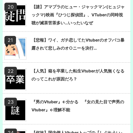
【謎】アマプラのヒュー・ジャックマン(ヒュジャ
ックマ)映画『ひつじ探偵団』、VTuberの同時視
聴が滅茶苦茶多い…いったいなぜ
【悲報】ワイ、ガチ恋してたVtuberのオフパコ暴
露されて悲しみのオ○ニーを決行…
【人気】箱を卒業した転生Vtuberが人気無くなる
のってこれが原因だろ？
『男のVtuber』←分かる 『女の見た目で声男の
Vtuber』←理解不能
【何故】国内個人Vtuberトップの『しぐれうい』