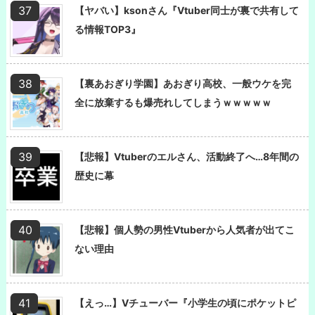
【ヤバい】ksonさん『Vtuber同士が裏で共有して
る情報TOP3』
【裏あおぎり学園】あおぎり高校、一般ウケを完
全に放棄するも爆売れしてしまうｗｗｗｗｗ
【悲報】Vtuberのエルさん、活動終了へ…8年間の
歴史に幕
【悲報】個人勢の男性Vtuberから人気者が出てこ
ない理由
【えっ…】Vチューバー『小学生の頃にポケットピ