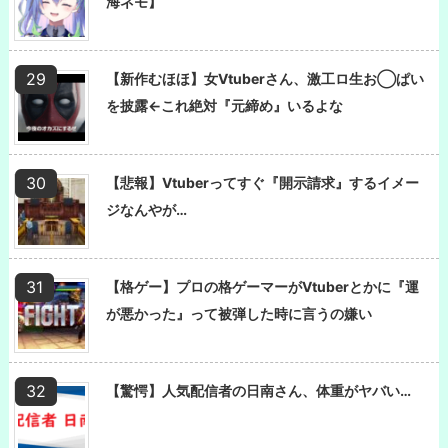
海ネモ】
【新作むほほ】女Vtuberさん、激工ロ生お◯ぱい
を披露←これ絶対『元締め』いるよな
【悲報】Vtuberってすぐ『開示請求』するイメー
ジなんやが…
【格ゲー】プロの格ゲーマーがVtuberとかに『運
が悪かった』って被弾した時に言うの嫌い
【驚愕】人気配信者の日南さん、体重がヤバい…