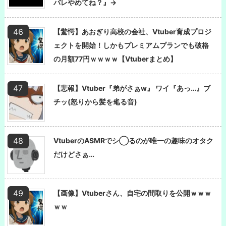
バレやめてね？』→
【驚愕】あおぎり高校の会社、Vtuber育成プロジ
ェクトを開始！しかもプレミアムプランでも破格
の月額77円ｗｗｗｗ【Vtuberまとめ】
【悲報】Vtuber『弟がさぁw』 ワイ『あっ…』ブ
チッ(怒りから髪を毟る音)
VtuberのASMRでシ◯るのが唯一の趣味のオタク
だけどさぁ…
【画像】Vtuberさん、自宅の間取りを公開ｗｗｗ
ｗｗ