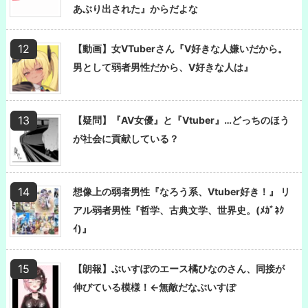
あぶり出された』からだよな
【動画】女VTuberさん『V好きな人嫌いだから。
男として弱者男性だから、V好きな人は』
【疑問】『AV女優』と『Vtuber』…どっちのほう
が社会に貢献している？
想像上の弱者男性『なろう系、Vtuber好き！』 リ
アル弱者男性『哲学、古典文学、世界史。(ﾒｶﾞﾈｸ
ｲ)』
【朗報】ぶいすぽのエース橘ひなのさん、同接が
伸びている模様！←無敵だなぶいすぽ