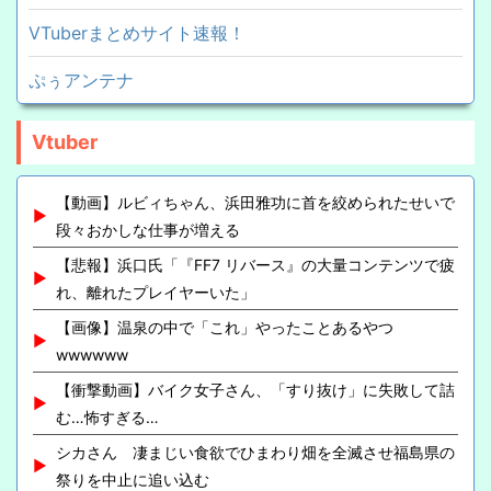
VTuberまとめサイト速報！
ぷぅアンテナ
Vtuber
【動画】ルビィちゃん、浜田雅功に首を絞められたせいで
段々おかしな仕事が増える
【悲報】浜口氏「『FF7 リバース』の大量コンテンツで疲
れ、離れたプレイヤーいた」
【画像】温泉の中で「これ」やったことあるやつ
wwwwww
【衝撃動画】バイク女子さん、「すり抜け」に失敗して詰
む…怖すぎる…
シカさん 凄まじい食欲でひまわり畑を全滅させ福島県の
祭りを中止に追い込む