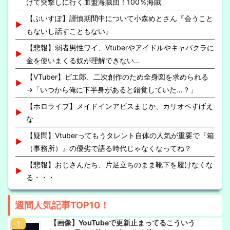
けて突撃しに行く血盟海賊団！100％海賊
【ぶいすぽ】謹慎期間中について小森めとさん『会うこと
もないし話すこともない』
【悲報】弱者男性ワイ、Vtuberやアイドルやキャバクラに
金を使いまくる奴が理解できない…
【VTuber】ピエ郎、二次創作のため全身図を求められる
→「いつから俺に下半身があると錯覚していた…？」
【ホロライブ】メイドインアビスまじか、カリオペすげえ
な
【疑問】Vtuberってもうタレント自体の人気が重要で『箱
（事務所）』の優劣で語る時代じゃなくなってね？
【悲報】おじさんたち、片足立ちのまま靴下を履けなくな
る・・・
週間人気記事TOP10！
【画像】YouTubeで更新止まってるこういう