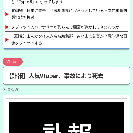
と「Type-B」になってしまう
北朝鮮、日本に警告。「戦犯国家に戻ろうとしている日本に軍事的
選択肢を検討」
タブレットのバッテリーが膨らんで画面が剥がれてきたんやが
【画像】まんがタイムきらら編集部、みい山に苦言か？意味深な画
像をツイートする
Vtuber
【訃報】人気Vtuber、事故により死去
06/20