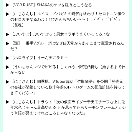
【VCR RUST】SHAKAのケツを狙うとこうなる
【にじさんじ】ルイス「ドパガキの時代は終わり！セロトニン優位
のセロガキなるわよ！ﾝﾝﾝきんもちいい〜〜！！ﾄﾞﾊﾟﾄﾞﾊﾟﾄﾞﾊﾟ」
【雀魂】
【ぶいすぽ】ぶいすぽって男女コラボうまくいってるよな
【謎】一番手Vグループはなぜ任天堂からあそこまで寵愛されるん
だ？
【ホロライブ】うーん実にラミィ
【ういちゃんマジでビビる】しぐれうい限定凸待ち（始まるまでわ
からない
【にじさんじ】四季凪、VTuber昔話『竹取物語』を公開「発売元
の会社が閉鎖している数十年前のレトロゲームの配信許諾を持って
きてください」
【にじさんじ】トラウト「次の仮面ライダー干支モチーフな上に兎
年水色じゃ〜ん最高やん☺️ とか思ってたらサーモンフレームとかい
う単語が見えてそれどころじゃなくなった」