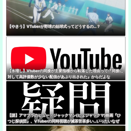
【やきう】VTuberが野球の始球式ってどうするの…？
【水増し】Vtuberの同接が主要指標から転落した理由って『同接に
対して高評価数が少ない配信があぶり出された』からだよな
【謎】アマプラのヒュー・ジャックマン(ヒュジャックマ)映画『ひ
つじ探偵団』、VTuberの同時視聴が滅茶苦茶多い…いったいなぜ