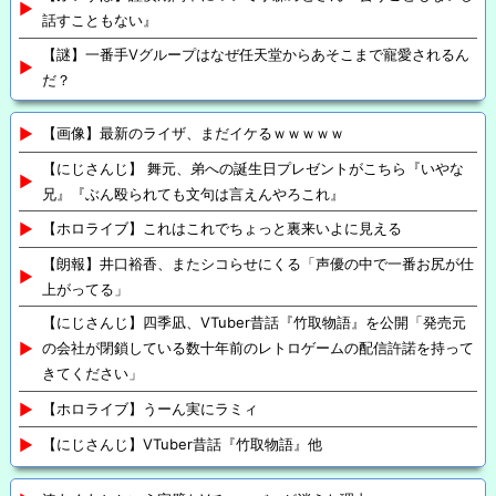
話すこともない』
【謎】一番手Vグループはなぜ任天堂からあそこまで寵愛されるん
だ？
【画像】最新のライザ、まだイケるｗｗｗｗｗ
【にじさんじ】 舞元、弟への誕生日プレゼントがこちら『いやな
兄』『ぶん殴られても文句は言えんやろこれ』
【ホロライブ】これはこれでちょっと裏来いよに見える
【朗報】井口裕香、またシコらせにくる「声優の中で一番お尻が仕
上がってる」
【にじさんじ】四季凪、VTuber昔話『竹取物語』を公開「発売元
の会社が閉鎖している数十年前のレトロゲームの配信許諾を持って
きてください」
【ホロライブ】うーん実にラミィ
【にじさんじ】VTuber昔話『竹取物語』他