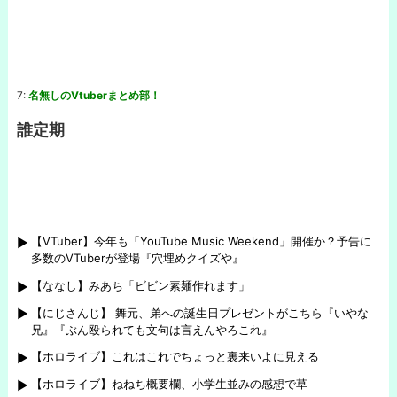
7:
名無しのVtuberまとめ部！
誰定期
【VTuber】今年も「YouTube Music Weekend」開催か？予告に
多数のVTuberが登場『穴埋めクイズや』
【ななし】みあち「ビビン素麺作れます」
【にじさんじ】 舞元、弟への誕生日プレゼントがこちら『いやな
兄』『ぶん殴られても文句は言えんやろこれ』
【ホロライブ】これはこれでちょっと裏来いよに見える
【ホロライブ】ねねち概要欄、小学生並みの感想で草