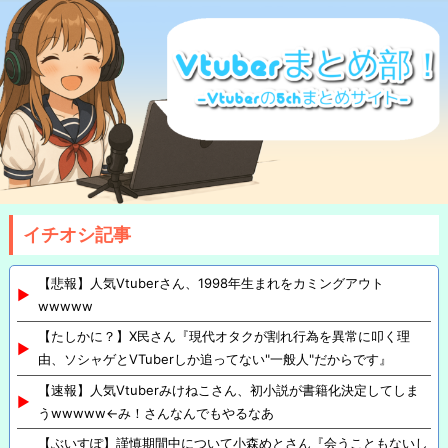
イチオシ記事
【悲報】人気Vtuberさん、1998年生まれをカミングアウト
wwwww
【たしかに？】X民さん『現代オタクが割れ行為を異常に叩く理
由、ソシャゲとVTuberしか追ってない"一般人"だからです』
【速報】人気Vtuberみけねこさん、初小説が書籍化決定してしま
うwwwww←み！さんなんでもやるなあ
【ぶいすぽ】謹慎期間中について小森めとさん『会うこともないし