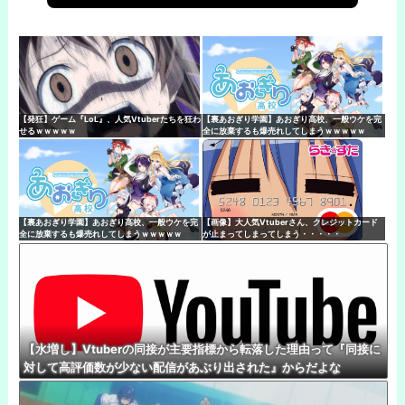
【発狂】ゲーム『LoL』、人気Vtuberたちを狂わ
【裏あおぎり学園】あおぎり高校、一般ウケを完
せるｗｗｗｗｗ
全に放棄するも爆売れしてしまうｗｗｗｗｗ
【裏あおぎり学園】あおぎり高校、一般ウケを完
【画像】大人気Vtuberさん、クレジットカード
全に放棄するも爆売れしてしまうｗｗｗｗｗ
が止まってしまってしまう・・・・・
【水増し】Vtuberの同接が主要指標から転落した理由って『同接に
対して高評価数が少ない配信があぶり出された』からだよな