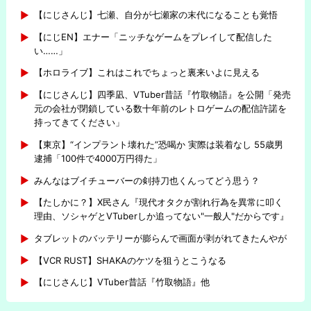
【にじさんじ】七瀬、自分が七瀬家の末代になることも覚悟
【にじEN】エナー「ニッチなゲームをプレイして配信した
い……」
【ホロライブ】これはこれでちょっと裏来いよに見える
【にじさんじ】四季凪、VTuber昔話『竹取物語』を公開「発売
元の会社が閉鎖している数十年前のレトロゲームの配信許諾を
持ってきてください」
【東京】“インプラント壊れた”恐喝か 実際は装着なし 55歳男
逮捕「100件で4000万円得た」
みんなはブイチューバーの剣持刀也くんってどう思う？
【たしかに？】X民さん『現代オタクが割れ行為を異常に叩く
理由、ソシャゲとVTuberしか追ってない"一般人"だからです』
タブレットのバッテリーが膨らんで画面が剥がれてきたんやが
【VCR RUST】SHAKAのケツを狙うとこうなる
【にじさんじ】VTuber昔話『竹取物語』他