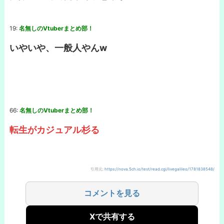
19:
名無しのVtuberまとめ部！
いやいや、一般人やんw
66:
名無しのVtuberまとめ部！
転⽣がカジュアル杉る
引用元:
https://nova.5ch.io/test/read.cgi/livegalileo/1781838548/
コメントを見る
Xで共有する