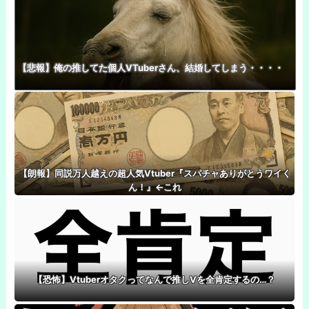
【悲報】俺の推してた個人VTuberさん、結婚してしまう・・・・
【朗報】同説万人越えの超人気Vtuber『スパチャありがとうワイく
ん！』←これ
【恐怖】Vtuberオタクってなんで推しVを全肯定するの…？