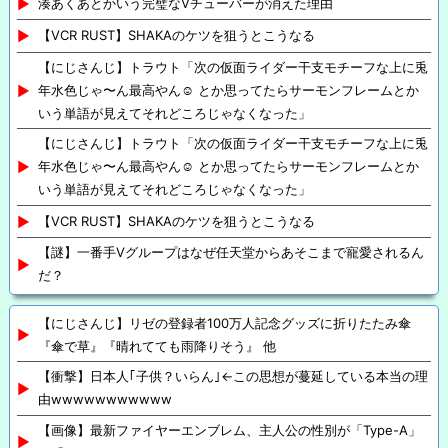
湊あくあとかいう完璧なVチューバーが消えた理由
【VCR RUST】SHAKAのケツを狙うとこうなる
【にじさんじ】トラウト「次の仮面ライダー干支モチーフな上に兎
年水色じゃ〜ん最高やん☺️ とか思ってたらサーモンフレームとか
いう単語が見えてそれどころじゃなくなった」
【にじさんじ】トラウト「次の仮面ライダー干支モチーフな上に兎
年水色じゃ〜ん最高やん☺️ とか思ってたらサーモンフレームとか
いう単語が見えてそれどころじゃなくなった」
【VCR RUST】SHAKAのケツを狙うとこうなる
【謎】一番手Vグループはなぜ任天堂からあそこまで寵愛されるん
だ？
【にじさんじ】リゼの登録者100万人記念グッズに折りたたみ傘
『傘で草』『晴れてても雨降りそう』 他
【衝撃】日本人｢子供？いらん｣←この思想が蔓延している本当の理
由wwwwwwwwwww
【画像】最新ファイヤーエンブレム、主人公の性別が「Type-A」