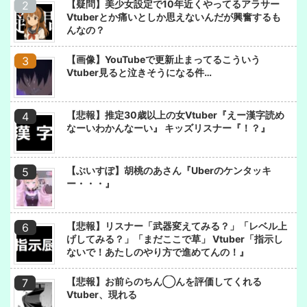
【疑問】美少女設定で10年近くやってるアラサー
Vtuberとか痛いとしか思えないんだが興奮するも
んなの？
【画像】YouTubeで更新止まってるこういう
Vtuber見ると泣きそうになる件…
【悲報】推定30歳以上の女Vtuber『えー漢字読め
なーいわかんなーい』 キッズリスナー『！？』
【ぶいすぽ】胡桃のあさん『Uberのケンタッキ
ー・・・』
【悲報】リスナー「武器変えてみる？」「レベル上
げしてみる？」「まだここで草」 Vtuber「指示し
ないで！あたしのやり方で進めてんの！』
【悲報】お前らのちん◯んを評価してくれる
Vtuber、現れる