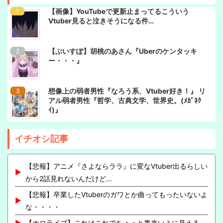
【画像】YouTubeで更新止まってるこういう
Vtuber見ると泣きそうになる件…
【ぶいすぽ】胡桃のあさん『Uberのケンタッキ
ー・・・』
想像上の弱者男性『なろう系、Vtuber好き！』 リ
アル弱者男性『哲学、古典文学、世界史。(ﾒｶﾞﾈｸ
ｲ)』
イチオシ記事
【悲報】アニメ『さよならララ』に変なVtuber出るらしい
から2話見れないんだけど…
【悲報】卒業したVtuberのガワとか曲ってもったいないよ
な・・・・
【ホロライブ】これはこれでちょっと裏来いよに見える