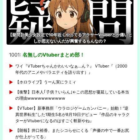
【疑問】美少女設定で10年近くやってるアラサーVtuberとか痛いと
しか思えないんだが興奮するもんなの？
1001:
名無しのVtuberまとめ部！
-
ワイ『VTuberちゃんかわいいなぁ…ん？』 VTuber『（2000
年代のアニメやバラエティを語り出す）』
【ホロライブ】うーん実にラミィ
【衝撃】日本人｢子供？いらん｣←この思想が蔓延している本当
の理由wwwwwwwwwww
【VTuber】新事務所「ウラロジゲームカンパニー」始動！“逆
異世界転生”した1期生5名が8月19日デビュー『作品のキャラク
ターがVtuberになるのはすごく斬新やね』
【朗報】井口裕香、またシコらせにくる「声優の中で一番お尻
が仕上がってる」