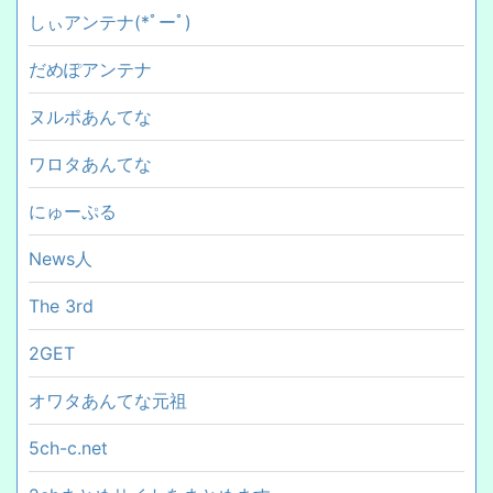
しぃアンテナ(*ﾟーﾟ)
だめぽアンテナ
ヌルポあんてな
ワロタあんてな
にゅーぷる
News人
The 3rd
2GET
オワタあんてな元祖
5ch-c.net