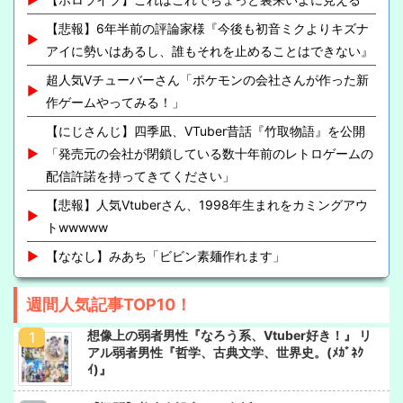
【悲報】6年半前の評論家様『今後も初音ミクよりキズナ
アイに勢いはあるし、誰もそれを止めることはできない』
超人気Vチューバーさん「ポケモンの会社さんが作った新
作ゲームやってみる！」
【にじさんじ】四季凪、VTuber昔話『竹取物語』を公開
「発売元の会社が閉鎖している数十年前のレトロゲームの
配信許諾を持ってきてください」
【悲報】人気Vtuberさん、1998年生まれをカミングアウ
トwwwww
【ななし】みあち「ビビン素麺作れます」
週間人気記事TOP10！
想像上の弱者男性『なろう系、Vtuber好き！』 リ
アル弱者男性『哲学、古典文学、世界史。(ﾒｶﾞﾈｸ
ｲ)』