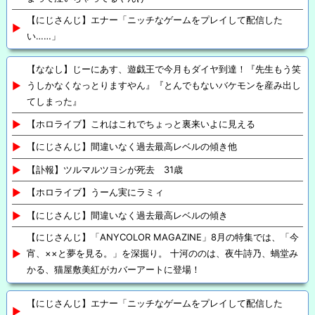
【にじさんじ】エナー「ニッチなゲームをプレイして配信した
い……」
【ななし】じーにあす、遊戯王で今月もダイヤ到達！『先生もう笑
うしかなくなっとりますやん』『とんでもないバケモンを産み出し
てしまった』
【ホロライブ】これはこれでちょっと裏来いよに見える
【にじさんじ】間違いなく過去最高レベルの傾き他
【訃報】ツルマルツヨシが死去 31歳
【ホロライブ】うーん実にラミィ
【にじさんじ】間違いなく過去最高レベルの傾き
【にじさんじ】「ANYCOLOR MAGAZINE」8月の特集では、「今
宵、××と夢を見る。」を深掘り。 十河ののは、夜牛詩乃、蝸堂み
かる、猫屋敷美紅がカバーアートに登場！
【にじさんじ】エナー「ニッチなゲームをプレイして配信した