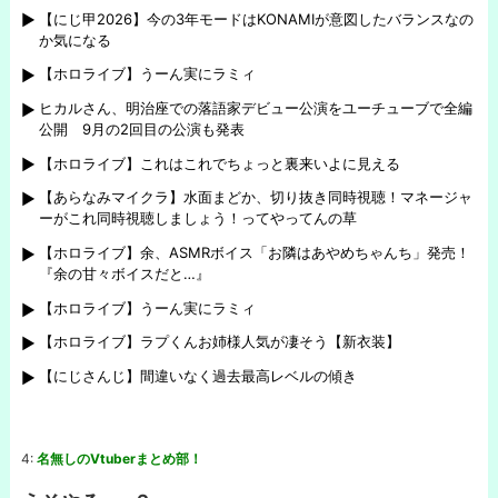
【にじ甲2026】今の3年モードはKONAMIが意図したバランスなの
か気になる
【ホロライブ】うーん実にラミィ
ヒカルさん、明治座での落語家デビュー公演をユーチューブで全編
公開 9月の2回目の公演も発表
【ホロライブ】これはこれでちょっと裏来いよに見える
【あらなみマイクラ】水面まどか、切り抜き同時視聴！マネージャ
ーがこれ同時視聴しましょう！ってやってんの草
【ホロライブ】余、ASMRボイス「お隣はあやめちゃんち」発売！
『余の甘々ボイスだと…』
【ホロライブ】うーん実にラミィ
【ホロライブ】ラプくんお姉様人気が凄そう【新衣装】
【にじさんじ】間違いなく過去最高レベルの傾き
4:
名無しのVtuberまとめ部！