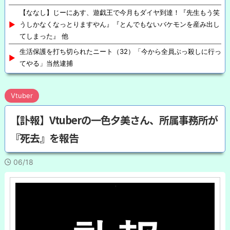
【ななし】じーにあす、遊戯王で今月もダイヤ到達！『先生もう笑
うしかなくなっとりますやん』『とんでもないバケモンを産み出し
てしまった』 他
生活保護を打ち切られたニート（32）「今から全員ぶっ殺しに行っ
てやる」当然逮捕
Vtuber
【訃報】Vtuberの一色夕美さん、所属事務所が
『死去』を報告
06/18