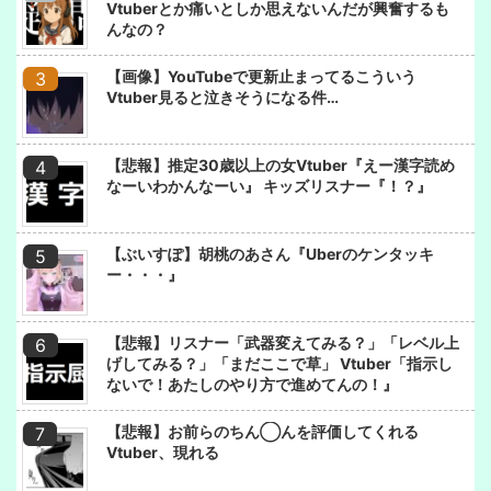
Vtuberとか痛いとしか思えないんだが興奮するも
んなの？
【画像】YouTubeで更新止まってるこういう
Vtuber見ると泣きそうになる件…
【悲報】推定30歳以上の女Vtuber『えー漢字読め
なーいわかんなーい』 キッズリスナー『！？』
【ぶいすぽ】胡桃のあさん『Uberのケンタッキ
ー・・・』
【悲報】リスナー「武器変えてみる？」「レベル上
げしてみる？」「まだここで草」 Vtuber「指示し
ないで！あたしのやり方で進めてんの！』
【悲報】お前らのちん◯んを評価してくれる
Vtuber、現れる