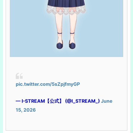
pic.twitter.com/5sZpjfmyGP
— I-STREAM【公式】 (@I_STREAM_)
June
15, 2026