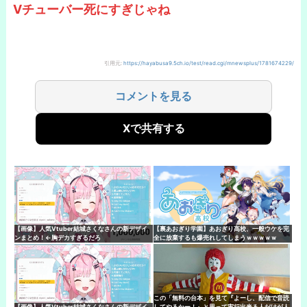
Vチューバー死にすぎじゃね
引用元:
https://hayabusa9.5ch.io/test/read.cgi/mnewsplus/1781674229/
コメントを見る
Xで共有する
【画像】人気Vtuber結城さくなさんの新デザイ
【裏あおぎり学園】あおぎり高校、一般ウケを完
ンまとめ！←胸デカすぎるだろ
全に放棄するも爆売れしてしまうｗｗｗｗｗ
この「無料の台本」を見て『よーし、配信で音読
【画像】人気Vtuber結城さくなさんの新デザイ
してやるかー！』と思って実行出来る人だけが人