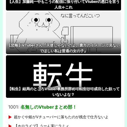
【人生】加藤純一やもこうの配信に張り付いてVtuberの悪口を言う
人生←これ
【悲報】VTuberさん『天使じゃないのよ。貴方のイメージで見ない
でほしい私は普通の女の子』
【転生】結局のところVtuber事務所辞めて転生して成功した奴って
いないよな？
1001:
名無しのVtuberまとめ部！
-
超かぐや姫がVチューバーに落ちたのが残念で仕方ないよ
【ホロライブ】うーん実にラミィ