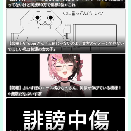
ってないけど同接50万で世界2位←これ
【悲報】VTuberさん『天使じゃないのよ。貴方のイメージで見ない
でほしい私は普通の女の子』
【朗報】ぶいすぽのエース橘ひなのさん、同接が伸びている模様！
←無敵だなぶいすぽ