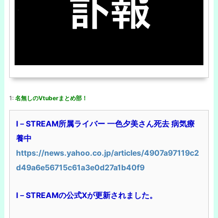
1:
名無しのVtuberまとめ部！
I－STREAM所属ライバー 一色夕美さん死去 病気療
養中
https://news.yahoo.co.jp/articles/4907a97119c2
d49a6e56715c61a3e0d27a1b40f9
I－STREAMの公式Xが更新されました。