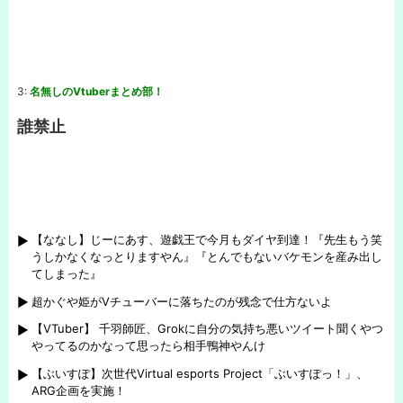
3:
名無しのVtuberまとめ部！
誰禁止
【ななし】じーにあす、遊戯王で今月もダイヤ到達！『先生もう笑
うしかなくなっとりますやん』『とんでもないバケモンを産み出し
てしまった』
超かぐや姫がVチューバーに落ちたのが残念で仕方ないよ
【VTuber】 千羽師匠、Grokに自分の気持ち悪いツイート聞くやつ
やってるのかなって思ったら相手鴨神やんけ
【ぶいすぽ】次世代Virtual esports Project「ぶいすぽっ！」、
ARG企画を実施！