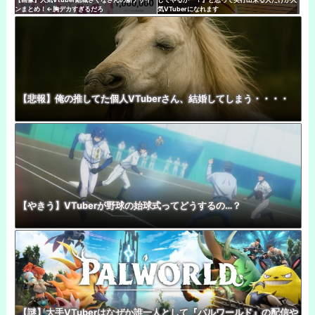
ンまとめ！←胸デカすぎるだろ
気VTuberになれます
【悲報】俺の推してた個人VTuberさん、結婚してしまう・・・・
【やきう】VTuberが野球の始球式ってどうするの…？
【謎】大手VTuberはなぜか誰一人として『パルワールド』の配信や