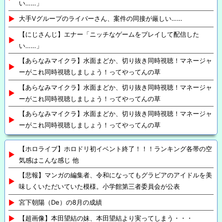
い……」
大手Vグループのライバーさん、案件の同接が厳しい……
【にじさんじ】エナー「ニッチなゲームをプレイして配信した
い……」
【あらなみマイクラ】水面まどか、切り抜き同時視聴！マネージャ
ーがこれ同時視聴しましょう！ってやってんの草
【あらなみマイクラ】水面まどか、切り抜き同時視聴！マネージャ
ーがこれ同時視聴しましょう！ってやってんの草
【あらなみマイクラ】水面まどか、切り抜き同時視聴！マネージャ
ーがこれ同時視聴しましょう！ってやってんの草
【ホロライブ】ホロドリ初イベント終了！！！ランキング各帯の空
気感はこんな感じ 他
【悲報】マンガの編集者、令和になってもグラビアのアイドルを美
味しくいただいていた模様。小学館第三者委員会が公表
宮下朝陽（De）の8月の成績
【超画像】本田望結の妹、本田望結より実ってしまう・・・