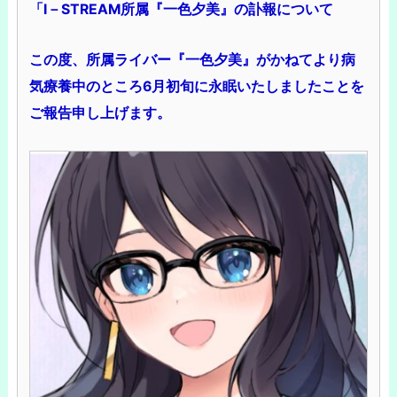
「I－STREAM所属『一色夕美』の訃報について
この度、所属ライバー『一色夕美』がかねてより病
気療養中のところ6月初旬に永眠いたしましたことを
ご報告申し上げます。