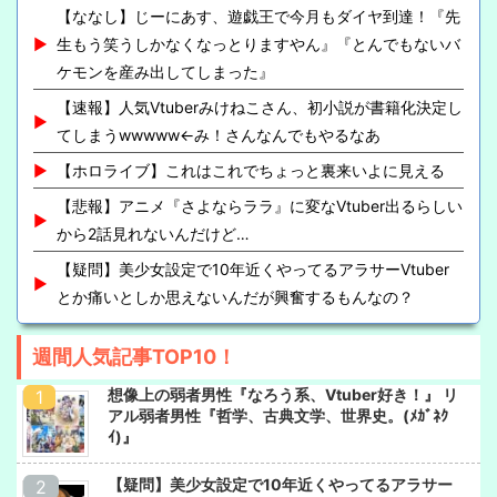
【ななし】じーにあす、遊戯王で今月もダイヤ到達！『先
生もう笑うしかなくなっとりますやん』『とんでもないバ
ケモンを産み出してしまった』
【速報】人気Vtuberみけねこさん、初小説が書籍化決定し
てしまうwwwww←み！さんなんでもやるなあ
【ホロライブ】これはこれでちょっと裏来いよに見える
【悲報】アニメ『さよならララ』に変なVtuber出るらしい
から2話見れないんだけど…
【疑問】美少女設定で10年近くやってるアラサーVtuber
とか痛いとしか思えないんだが興奮するもんなの？
週間人気記事TOP10！
想像上の弱者男性『なろう系、Vtuber好き！』 リ
アル弱者男性『哲学、古典文学、世界史。(ﾒｶﾞﾈｸ
ｲ)』
【疑問】美少女設定で10年近くやってるアラサー