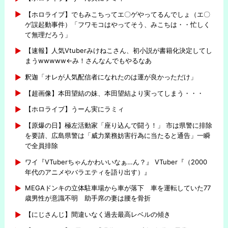
【ホロライブ】でもみこちってエ〇ゲやってるんでしょ（エ〇
ゲ誤起動事件）「フワモコはやってそう、みこちは・・忙しく
て無理だろう」
【速報】人気Vtuberみけねこさん、初小説が書籍化決定してし
まうwwwww←み！さんなんでもやるなあ
釈迦「オレが人気配信者になれたのは運が良かっただけ」
【超画像】本田望結の妹、本田望結より実ってしまう・・・
【ホロライブ】うーん実にラミィ
【原爆の日】極左活動家「座り込んで闘う！」 市は県警に排除
を要請、広島県警は「威力業務妨害行為に当たると通告」一瞬
で全員排除
ワイ『VTuberちゃんかわいいなぁ…ん？』 VTuber『（2000
年代のアニメやバラエティを語り出す）』
MEGAドンキの立体駐車場から車が落下 車を運転していた77
歳男性が意識不明 助手席の妻は腰を骨折
【にじさんじ】間違いなく過去最高レベルの傾き