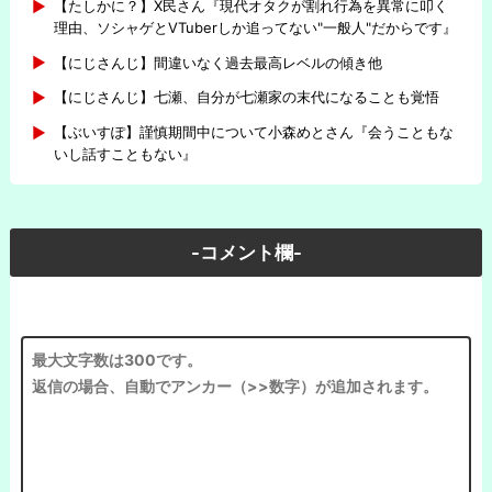
【たしかに？】X民さん『現代オタクが割れ行為を異常に叩く
理由、ソシャゲとVTuberしか追ってない"一般人"だからです』
【にじさんじ】間違いなく過去最高レベルの傾き他
【にじさんじ】七瀬、自分が七瀬家の末代になることも覚悟
【ぶいすぽ】謹慎期間中について小森めとさん『会うこともな
いし話すこともない』
-コメント欄-