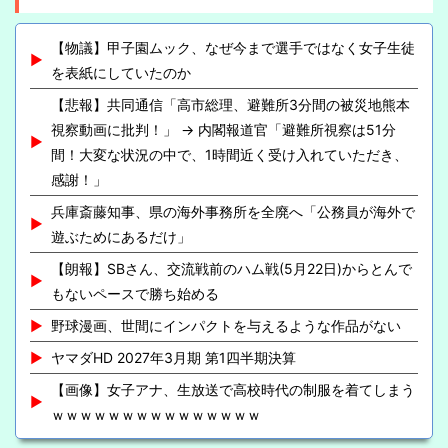
【物議】甲子園ムック、なぜ今まで選手ではなく女子生徒
を表紙にしていたのか
【悲報】共同通信「高市総理、避難所3分間の被災地熊本
視察動画に批判！」 → 内閣報道官「避難所視察は51分
間！大変な状況の中で、1時間近く受け入れていただき、
感謝！」
兵庫斎藤知事、県の海外事務所を全廃へ「公務員が海外で
遊ぶためにあるだけ」
【朗報】SBさん、交流戦前のハム戦(5月22日)からとんで
もないペースで勝ち始める
野球漫画、世間にインパクトを与えるような作品がない
ヤマダHD 2027年3月期 第1四半期決算
【画像】女子アナ、生放送で高校時代の制服を着てしまう
ｗｗｗｗｗｗｗｗｗｗｗｗｗｗｗ