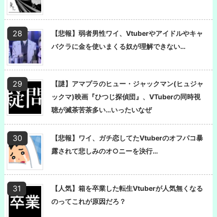
【悲報】弱者男性ワイ、Vtuberやアイドルやキャ
バクラに金を使いまくる奴が理解できない…
【謎】アマプラのヒュー・ジャックマン(ヒュジャ
ックマ)映画『ひつじ探偵団』、VTuberの同時視
聴が滅茶苦茶多い…いったいなぜ
【悲報】ワイ、ガチ恋してたVtuberのオフパコ暴
露されて悲しみのオ○ニーを決行…
【人気】箱を卒業した転生Vtuberが人気無くなる
のってこれが原因だろ？