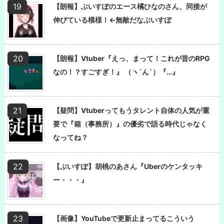
【朗報】ぶいすぽのエース橘ひなのさん、同接が
伸びている模様！←無敵だなぶいすぽ
【朗報】Vtuber『えっ、まって！これが昔のRPG
なの！？すごすぎ！』 （ヽ´ん`）『…』
【疑問】Vtuberってもうタレント自体の人気が重
要で『箱（事務所）』の優劣で語る時代じゃなく
なってね？
【ぶいすぽ】胡桃のあさん『Uberのケンタッキ
ー・・・』
【画像】YouTubeで更新止まってるこういう