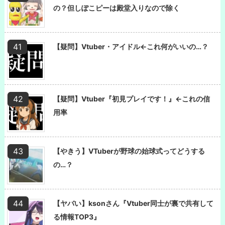
の？但しぽこピーは殿堂入りなので除く
【疑問】Vtuber・アイドル←これ何がいいの…？
【疑問】Vtuber『初見プレイです！』←これの信
用率
【やきう】VTuberが野球の始球式ってどうする
の…？
【ヤバい】ksonさん『Vtuber同士が裏で共有して
る情報TOP3』