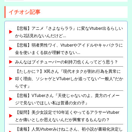
イチオシ記事
【悲報】アニメ『さよならララ』に変なVtuber出るらしい
から2話見れないんだけど…
【悲報】弱者男性ワイ、Vtuberやアイドルやキャバクラに
金を使いまくる奴が理解できない…
みんなはブイチューバーの剣持刀也くんってどう思う？
【たしかに？】X民さん『現代オタクが割れ行為を異常に
叩く理由、ソシャゲとVTuberしか追ってない"一般人"だか
らです』
【悲報】VTuberさん『天使じゃないのよ。貴方のイメー
ジで見ないでほしい私は普通の女の子』
【疑問】美少女設定で10年近くやってるアラサーVtuber
とか痛いとしか思えないんだが興奮するもんなの？
【速報】人気Vtuberみけねこさん、初小説が書籍化決定し