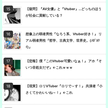
【疑問】『AV女優』と『Vtuber』…どっちのほう
が社会に貢献している？
想像上の弱者男性『なろう系、Vtuber好き！』 リ
アル弱者男性『哲学、古典文学、世界史。(ﾒｶﾞﾈｸ
ｲ)』
【悲報】僕『このVtuber可愛いなぁ！』 アホ『そ
いつ非処女だぞ』←これｗｗｗ
【現実】ロリVTuber『ロリで～す！』 共演者『小
さくてかわいいね～！』←これ