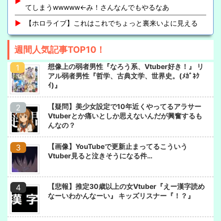
てしまうwwwww←み！さんなんでもやるなあ
【ホロライブ】これはこれでちょっと裏来いよに見える
週間人気記事TOP10！
想像上の弱者男性『なろう系、Vtuber好き！』 リ
アル弱者男性『哲学、古典文学、世界史。(ﾒｶﾞﾈｸ
ｲ)』
【疑問】美少女設定で10年近くやってるアラサー
Vtuberとか痛いとしか思えないんだが興奮するも
んなの？
【画像】YouTubeで更新止まってるこういう
Vtuber見ると泣きそうになる件…
【悲報】推定30歳以上の女Vtuber『えー漢字読め
なーいわかんなーい』 キッズリスナー『！？』