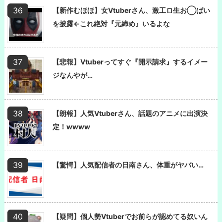
【新作むほほ】女Vtuberさん、激工ロ生お◯ぱい
を披露←これ絶対『元締め』いるよな
【悲報】Vtuberってすぐ『開示請求』するイメー
ジなんやが…
【朗報】人気Vtuberさん、話題のアニメに出演決
定！wwww
【驚愕】人気配信者の日南さん、体重がヤバい…
【疑問】個人勢Vtuberでお前らが認めてる奴いん