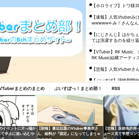
【ホロライブ】トワ様3
【速報】人気Vtube
wwwww←み！さんな
【にじさんじ】はかちぇ
ては洗濯するのを繰り返
【VTuber】RK Mu
RK Music結構アーテ
【悲報】人気Vtuber
【ぶいすぽ】謹慎期間
こともない』
VTuberまとめのまとめ
ぶいすぽっ！まとめ部！
RSS
【にじさんじ】本日20
【たしかに？】X民さん
ャゲとVTuberしか追
【VCR RUST】キレ
erのイベントに片っ端か
【朗報】最近話題のVtuber事務所さ
【悲報】医師免許持って
して中止に追い込むや
ん、給料が『固定』になってしまうｗ
ュース見て学歴コン
【悲報】みい山作者「
いて
ｗｗｗｗ
が・・・・