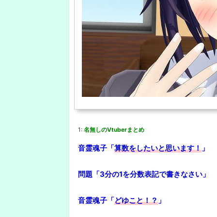
1:
名無しのVtuberまとめ
音霊魂子「
算数をしたいと思います！
」
問題「3分の1を分数表記で書きなさい」
音霊魂子「
どゆこと！？
」