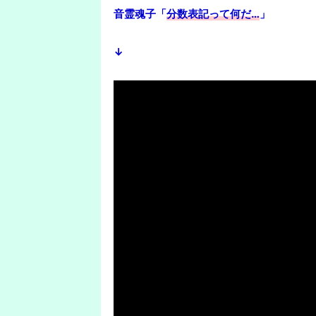
音霊魂子「
分数表記って何だ…
」
↓