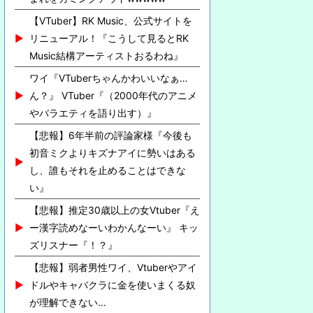
【VTuber】RK Music、公式サイトを
リニューアル！『こうして見るとRK
Music結構アーティストおるわね』
ワイ『VTuberちゃんかわいいなぁ…
ん？』 VTuber『（2000年代のアニメ
やバラエティを語り出す）』
【悲報】6年半前の評論家様『今後も
初音ミクよりキズナアイに勢いはある
し、誰もそれを止めることはできな
い』
【悲報】推定30歳以上の女Vtuber『え
ー漢字読めなーいわかんなーい』 キッ
ズリスナー『！？』
【悲報】弱者男性ワイ、Vtuberやアイ
ドルやキャバクラに金を使いまくる奴
が理解できない…