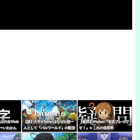
上の女Vtub
【謎】大手VTuberはなぜか誰一
【疑問】Vtuber『初見プレイで
なーいわかん
人として『パルワールド』の配信
す！』←これの信用率
スナー
やってないけど同接50万で世界2