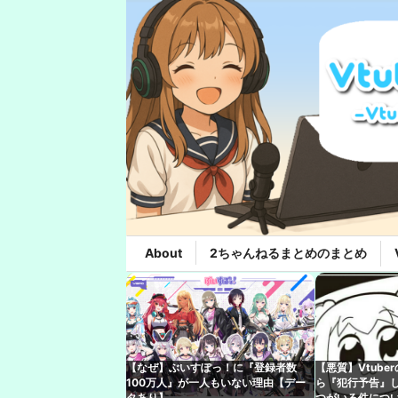
About
2ちゃんねるまとめのまとめ
【なぜ】ぶいすぽっ！に『登録者数
【悪質】Vtub
100万人』が一人もいない理由【デー
ら『犯行予告』
タあり】
つがいる件につ