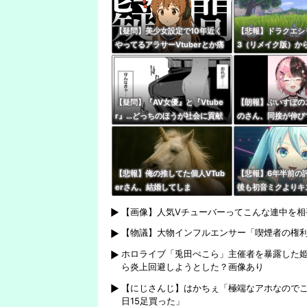
『！？』
【疑問】美少女設定で10年近く
【悲報】ドラクエシ
やってるアラサーVtuberとか痛
3（リメイク版）から
いとしか思えないんだが興奮する
rいるけど誰か止め
もんなの？
【疑問】『AV女優』と『Vtube
【朗報】ぶいすぽの
r』…どっちのほうが社会に貢献
のさん、同接が伸び
している？
←無敵だなぶいすぽ
【悲報】俺の推してた個人VTub
【悲報】6年半前の
erさん、結婚してしま
後も初音ミクよりキ
う・・・・
いはあるし、誰もそ
【画像】人気Vチューバーってこんな連中を相
とはできない』
【物議】大物インフルエンサー「喫煙者の権
ホロライブ「兎田ぺこら」主催者を暴露した姫
ら炎上回避しようとした？画像あり
【にじさんじ】はかちぇ「極端なアホなのでこ
日15足買った」