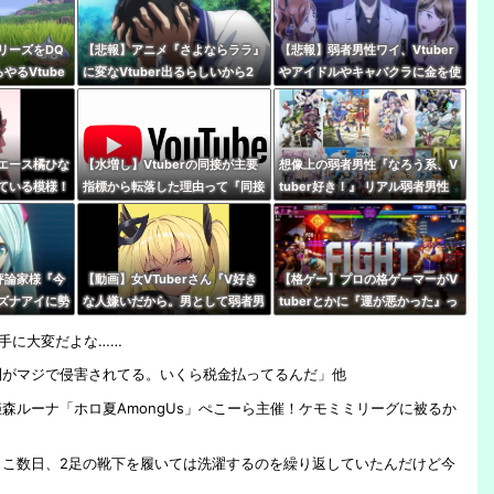
位←これ
リーズをDQ
【悲報】アニメ『さよならララ』
【悲報】弱者男性ワイ、Vtuber
やるVtube
に変なVtuber出るらしいから2
やアイドルやキャバクラに金を使
ろよな…
話見れないんだけど…
いまくる奴が理解できない…
エース橘ひな
【水増し】Vtuberの同接が主要
想像上の弱者男性『なろう系、V
ている模様！
指標から転落した理由って『同接
tuber好き！』 リアル弱者男性
に対して高評価数が少ない配信が
『哲学、古典文学、世界史。(ﾒ
あぶり出された』からだよな
ｶﾞﾈｸｲ)』
評論家様『今
【動画】女VTuberさん『V好き
【格ゲー】プロの格ゲーマーがV
ズナアイに勢
な人嫌いだから。男として弱者男
tuberとかに『運が悪かった』っ
れを止めるこ
性だから、V好きな人は』
て被弾した時に言うの嫌い
手に大変だよな……
利がマジで侵害されてる。いくら税金払ってるんだ」他
森ルーナ「ホロ夏AmongUs」ぺこーら主催！ケモミミリーグに被るか
こ数日、2足の靴下を履いては洗濯するのを繰り返していたんだけど今