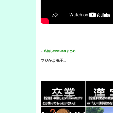
2:
名無しのVtuberまとめ
マジかよ魂子…
【悲報】卒業したVtuberのガワ
【悲報】推定30歳以
とか曲ってもったいないよ
er『えー漢字読め
な・・・・
なーい』 キッズリ