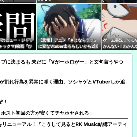
される」
ワイ『VTuberちゃんか
メやバラエティを語り
【にじさんじ】ロシア
ナイツ！フレン監督、
ラのヒュー・ジャッ
【悲報】アニメ『さよならララ』
ゲーム実況してるV
ャックマ)映画『ひ
に変なVtuber出るらしいから2話
かんない！わかん
【悲報】モンハンワイル
VTuberの同時視
見れないんだけど…
親切ボク『あっそ
多い…いったいなぜ
Ｖさん『ネタバレ
【朗報】大好きなフル
ブに決まるも 未だに「Vがーホロがー」と文句言うやつ
徒会の挑戦「樋口楓 
【超朗報】夏、終わる
が割れ行為を異常に叩く理由、ソシャゲとVTuberしか追
ぞ！
りホスト初回の方が安くてチヤホヤされる」
イトをリニューアル！『こうして見るとRK Music結構アーティ