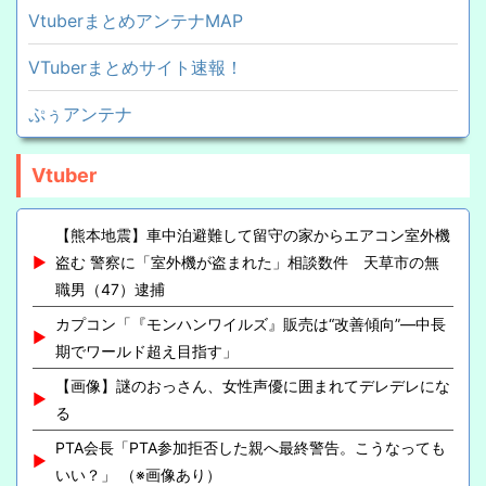
VtuberまとめアンテナMAP
VTuberまとめサイト速報！
ぷぅアンテナ
Vtuber
【熊本地震】車中泊避難して留守の家からエアコン室外機
盗む 警察に「室外機が盗まれた」相談数件 天草市の無
職男（47）逮捕
カプコン「『モンハンワイルズ』販売は“改善傾向”―中長
期でワールド超え目指す」
【画像】謎のおっさん、女性声優に囲まれてデレデレにな
る
PTA会長「PTA参加拒否した親へ最終警告。こうなっても
いい？」 （※画像あり）