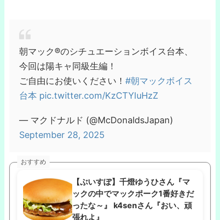
朝マック®のシチュエーションボイス台本、
今回は陽キャ同級生編！
ご自由にお使いください！
#朝マックボイス
台本
pic.twitter.com/KzCTYIuHzZ
— マクドナルド (@McDonaldsJapan)
September 28, 2025
おすすめ
【ぶいすぽ】千燈ゆうひさん『マ
ックの中でマックポーク1番好きだ
ったな～』 k4senさん『おい、頑
張れよ』