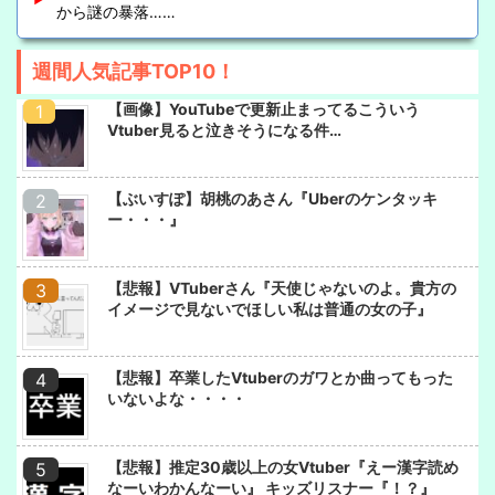
から謎の暴落……
週間人気記事TOP10！
【画像】YouTubeで更新止まってるこういう
Vtuber見ると泣きそうになる件…
【ぶいすぽ】胡桃のあさん『Uberのケンタッキ
ー・・・』
【悲報】VTuberさん『天使じゃないのよ。貴方の
イメージで見ないでほしい私は普通の女の子』
【悲報】卒業したVtuberのガワとか曲ってもった
いないよな・・・・
【悲報】推定30歳以上の女Vtuber『えー漢字読め
なーいわかんなーい』 キッズリスナー『！？』