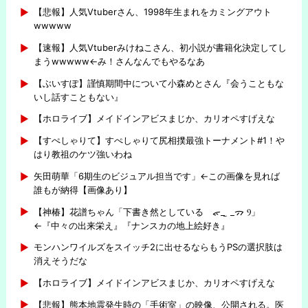
【悲報】人気Vtuberさん、1998年生まれをカミングアウト
wwwww
【速報】人気Vtuberみけねこさん、初小説が書籍化決定してし
まうwwwww←み！さんなんでもやるなあ
【ぶいすぽ】謹慎期間中について小森めとさん『会うこともな
いし話すこともない』
【ホロライブ】メイドインアビスまじか、カリオペすげえな
【すぺしゃりて】すぺしゃりて尻相撲最強トーナメント#1！や
はり教祖のケツ強いわね
矢田萌華「6期生のビジュアル担当です」←この画像を見れば
誰もが納得【画像あり】
【神椿】花譜ちゃん「下書き然としている ᯠ_ ̫ _ᯄ Ⳋ」
←『中々の出来栄え』『ナンスカの地上絵好き』
モンハンワイルズをスイッチ2に出せるならもうPSの選択肢は
消えそうだな
【ホロライブ】メイドインアビスまじか、カリオペすげえな
【悲報】熊本地震発生時の「手術室」の映像、公開される。医