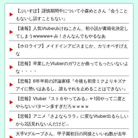
【ぶいすぽ】謹慎期間中について小森めとさん『会うこと
もないし話すこともない』
【速報】人気Vtuberみけねこさん、初小説が書籍化決定し
てしまうwwwww←み！さんなんでもやるなあ
【ホロライブ】メイドインアビスまじか、カリオペすげえ
な
【悲報】卒業したVtuberのガワとか曲ってもったいないよ
な・・・・
【悲報】6年半前の評論家様『今後も初音ミクよりキズナ
アイに勢いはあるし、誰もそれを止めることはできない』
【悲報】Vtuber『スト６やってみる』←1回やって二度と
やらないパターン多すぎだろｗｗｗｗ
【悲報】アニメ『さよならララ』に変なVtuber出るらしい
から2話見れないんだけど…
大手Vグループさん、甲子園初日の同接といいね数が去年