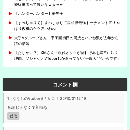
療従事者って凄いなｗｗｗｗ
【ハンターハンター】夢男子
【すぺしゃりて】すぺしゃりて尻相撲最強トーナメント#1！や
はり教祖のケツ強いわね
大手Vグループさん、甲子園初日の同接といいね数が去年から
謎の暴落……
【たしかに？】X民さん『現代オタクが割れ行為を異常に叩く
理由、ソシャゲとVTuberしか追ってない"一般人"だからです』
-コメント欄-
1：ななしのVtuberまとめ部！
25/10/01 12:19
音読じゃなくて朗読な
返信