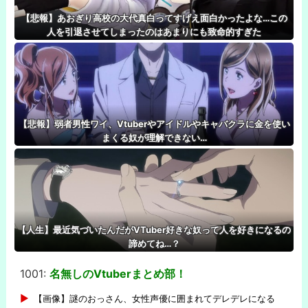
【悲報】あおぎり高校の大代真白ってすげえ面白かったよな…この
人を引退させてしまったのはあまりにも致命的すぎた
【悲報】弱者男性ワイ、Vtuberやアイドルやキャバクラに金を使い
まくる奴が理解できない…
【人生】最近気づいたんだがVTuber好きな奴って人を好きになるの
諦めてね…？
1001:
名無しのVtuberまとめ部！
-
【画像】謎のおっさん、女性声優に囲まれてデレデレになる