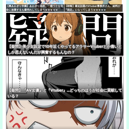
【裏あおぎり学園】あおぎり高校、一般ウケを完
【朗報】最近話題のVtuber事務所さん、給料が
全に放棄するも爆売れしてしまうｗｗｗｗｗ
『固定』になってしまうｗｗｗｗｗ
【疑問】美少女設定で10年近くやってるアラサーVtuberとか痛いと
しか思えないんだが興奮するもんなの？
【疑問】『AV女優』と『Vtuber』…どっちのほうが社会に貢献して
いる？