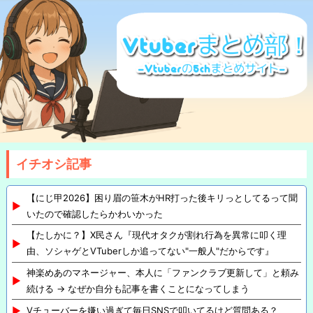
イチオシ記事
【にじ甲2026】困り眉の笹木がHR打った後キリっとしてるって聞
いたので確認したらかわいかった
【たしかに？】X民さん『現代オタクが割れ行為を異常に叩く理
由、ソシャゲとVTuberしか追ってない"一般人"だからです』
神楽めあのマネージャー、本人に「ファンクラブ更新して」と頼み
続ける → なぜか自分も記事を書くことになってしまう
Vチューバーを嫌い過ぎて毎日SNSで叩いてるけど質問ある？