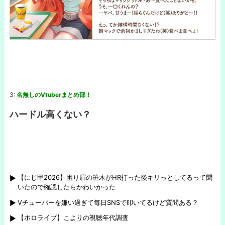
3:
名無しのVtuberまとめ部！
ハードル高くない？
【にじ甲2026】困り眉の笹木がHR打った後キリっとしてるって聞
いたので確認したらかわいかった
Vチューバーを嫌い過ぎて毎日SNSで叩いてるけど質問ある？
【ホロライブ】こよりの視聴年代調査