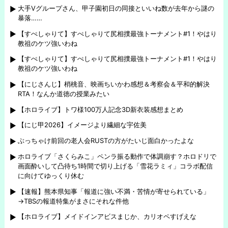
大手Vグループさん、甲子園初日の同接といいね数が去年から謎の
暴落……
【すぺしゃりて】すぺしゃりて尻相撲最強トーナメント#1！やはり
教祖のケツ強いわね
【すぺしゃりて】すぺしゃりて尻相撲最強トーナメント#1！やはり
教祖のケツ強いわね
【にじさんじ】梢桃音、映画ちいかわ感想＆考察会＆平和的解決
RTA！なんか道徳の授業みたい
【ホロライブ】トワ様100万人記念3D新衣装感想まとめ
【にじ甲2026】イメージより繊細な宇佐美
ぶっちゃけ前回の老人会RUSTの方がたいじ面白かったよな
ホロライブ「さくらみこ」ペンラ振る動作で体調崩す？ホロドリで
画面酔いして凸待ち1時間で切り上げる「雪花ラミィ」コラボ配信
に向けてゆっくり休む
【速報】熊本県知事「報道に強い不満・苦情が寄せられている」
→TBSの報道特集がまさにそれな件他
【ホロライブ】メイドインアビスまじか、カリオペすげえな