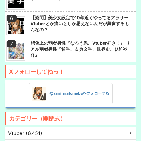
【疑問】美少女設定で10年近くやってるアラサー
Vtuberとか痛いとしか思えないんだが興奮するも
んなの？
想像上の弱者男性『なろう系、Vtuber好き！』 リ
アル弱者男性『哲学、古典文学、世界史。(ﾒｶﾞﾈｸ
ｲ)』
Xフォローしてねっ！
@vani_matomebuをフォローする
カテゴリー（開閉式）
Vtuber (6,451)