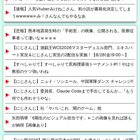
【速報】人気Vtuberみけねこさん、初小説が書籍化決定してしま
うwwwww←み！さんなんでもやるなあ
【悲報】熊本地震発生時の「手術室」の映像、公開される。医療従
事者って凄いなｗｗｗｗ
【にじさんじ】遊戯王WCS2026マスターデュエル部門、エキスパ
ート実況＆にじさんじ実況の2配信を実施！【8/28(金)9:00～】
【すぺしゃりて】すぺしゃりて尻相撲最強トーナメント#1！やはり
教祖のケツ強いわね
【にじさんじ】ニュイ・ソシエール、中国軍隊ダンス チャレンジ‼️
【にじさんじ】委員長、Claude Codeまで手出してるんか…『もう
何でも作れそうやな』
【にじさんじ】社「ヤバいこれ 闇のゲーム」他
矢田萌華「6期生のビジュアル担当です」←この画像を見れば誰も
が納得【画像あり】
【にじ甲2026】困り眉の笹木がHR打った後キリっとしてるって聞