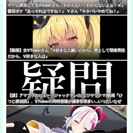
ゲーム実況してるVtuberさん『わかんない！わかんないよぉ！ｗ』
親切ボク『あっそれはですね！』 Ｖさん『ネタバレやめてね！』
【動画】女VTuberさん『V好きな人嫌いだから。男として弱者男性
だから、V好きな人は』
【謎】アマプラのヒュー・ジャックマン(ヒュジャックマ)映画『ひ
つじ探偵団』、VTuberの同時視聴が滅茶苦茶多い…いったいなぜ