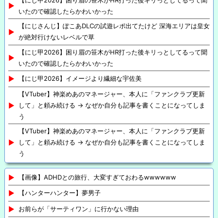
いたので確認したらかわいかった
【にじさんじ】ぽこあDLCの試遊レポ出てたけど 深海エリアは皇女
が絶対行けないレベルで草
【にじ甲2026】困り眉の笹木がHR打った後キリっとしてるって聞
いたので確認したらかわいかった
【にじ甲2026】イメージより繊細な宇佐美
【VTuber】神楽めあのマネージャー、本人に「ファンクラブ更新
して」と頼み続ける → なぜか自分も記事を書くことになってしま
う
【VTuber】神楽めあのマネージャー、本人に「ファンクラブ更新
して」と頼み続ける → なぜか自分も記事を書くことになってしま
う
【画像】ADHDとの旅行、大変すぎておわるwwwwww
【ハンターハンター】夢男子
お前らが「サーティワン」に行かない理由