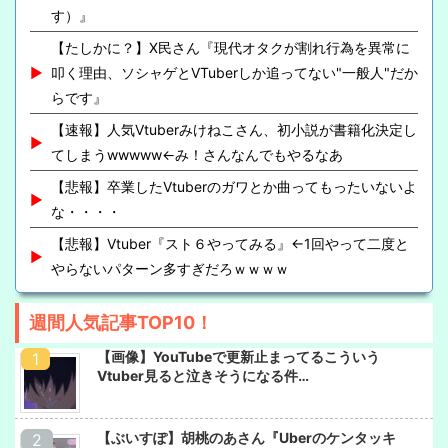
す）』
【たしかに？】X民さん『現代オタクが割れ行為を異常に
叩く理由、ソシャゲとVTuberしか追ってない"一般人"だか
らです』
【速報】人気Vtuberみけねこさん、初小説が書籍化決定し
てしまうwwwww←み！さんなんでもやるなあ
【悲報】卒業したVtuberのガワとか曲ってもったいないよ
な・・・・
【悲報】Vtuber『スト６やってみる』←1回やって二度と
やらないパターン多すぎだろｗｗｗｗ
週間人気記事TOP10！
【画像】YouTubeで更新止まってるこういう
Vtuber見ると泣きそうになる件…
【ぶいすぽ】胡桃のあさん『Uberのケンタッキ