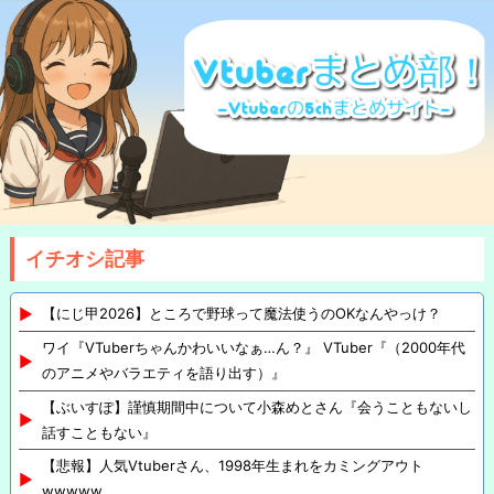
イチオシ記事
【にじ甲2026】ところで野球って魔法使うのOKなんやっけ？
ワイ『VTuberちゃんかわいいなぁ…ん？』 VTuber『（2000年代
のアニメやバラエティを語り出す）』
【ぶいすぽ】謹慎期間中について小森めとさん『会うこともないし
話すこともない』
【悲報】人気Vtuberさん、1998年生まれをカミングアウト
wwwww