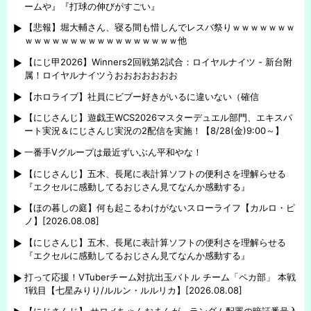
ームや』『打球の伸びがすごい』
【悲報】堀大輔さん、寝る間も惜しんでレスバ祭りｗｗｗｗｗｗｗ
ｗｗｗｗｗｗｗｗｗｗｗｗｗｗｗｗｗ他
【にじ甲2026】Winners2回戦第2試合：ロイヤルナイツ - 新台附
属！ロイヤルナイツうおおおおおおお
【ホロライブ】社員にビブー好きがいるに違いない（確信
【にじさんじ】遊戯王WCS2026マスターデュエル部門、エキスパ
ート実況＆にじさんじ実況の2配信を実施！【8/28(金)9:00～】
一番手Vグループは最近ずいぶん平和やな！
【にじさんじ】五木、長尾に表計算ソフトの便利さを理解らせる
『エクセルに感動してるおじさん見てなんか感動する』
【ほの暮しの庭】何も起こるわけがないスローライフ【カルロ・ピ
ノ】[2026.08.08]
【にじさんじ】五木、長尾に表計算ソフトの便利さを理解らせる
『エクセルに感動してるおじさん見てなんか感動する』
打って応援！VTuberチーム対抗出玉バトル チーム「ペカ部」 本戦
1戦目【七星みりり/ルルン・ルルリカ】[2026.08.08]