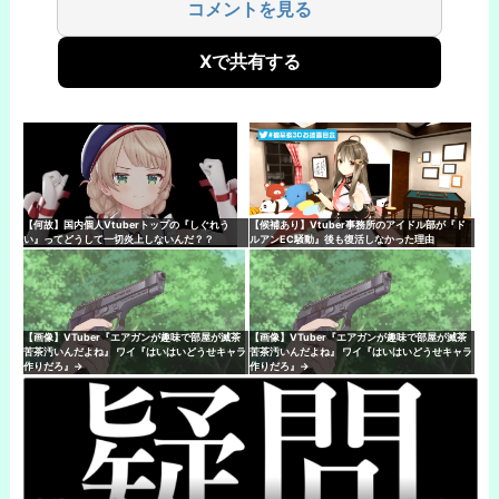
コメントを見る
Xで共有する
【何故】国内個人Vtuberトップの『しぐれう
【候補あり】Vtuber事務所のアイドル部が『ド
い』ってどうして一切炎上しないんだ？？
ルアンEC騒動』後も復活しなかった理由
【画像】VTuber『エアガンが趣味で部屋が滅茶
【画像】VTuber『エアガンが趣味で部屋が滅茶
苦茶汚いんだよね』 ワイ『はいはいどうせキャラ
苦茶汚いんだよね』 ワイ『はいはいどうせキャラ
作りだろ』→
作りだろ』→