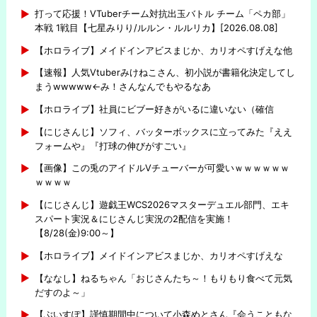
打って応援！VTuberチーム対抗出玉バトル チーム「ペカ部」
本戦 1戦目【七星みりり/ルルン・ルルリカ】[2026.08.08]
【ホロライブ】メイドインアビスまじか、カリオペすげえな他
【速報】人気Vtuberみけねこさん、初小説が書籍化決定してし
まうwwwww←み！さんなんでもやるなあ
【ホロライブ】社員にビブー好きがいるに違いない（確信
【にじさんじ】ソフィ、バッターボックスに立ってみた『ええ
フォームや』『打球の伸びがすごい』
【画像】この兎のアイドルVチューバーが可愛いｗｗｗｗｗｗ
ｗｗｗｗ
【にじさんじ】遊戯王WCS2026マスターデュエル部門、エキ
スパート実況＆にじさんじ実況の2配信を実施！
【8/28(金)9:00～】
【ホロライブ】メイドインアビスまじか、カリオペすげえな
【ななし】ねるちゃん「おじさんたち～！もりもり食べて元気
だすのよ～」
【ぶいすぽ】謹慎期間中について小森めとさん『会うこともな