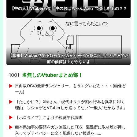
【中の人】Vtuberって『中のおばちゃん込み』で楽しむもの？？
【悲報】Vtuber見てる奴ってバカそう←何かを見下したところでお
前の価値は上がらないよ
1001:
名無しのVtuberまとめ部！
-
日向坂OGの最新ランジェリー、もうエグいだろ・・・(画像ど
ーん)
【たしかに？】X民さん『現代オタクが割れ行為を異常に叩く
理由、ソシャゲとVTuberしか追ってない"一般人"だからです』
【ホロライブ】こよりの視聴年代調査
熊本県知事の要請をガン無視したTBS、避難所に取材班が押し
入ってプライバシーに全く配慮しない報道を……