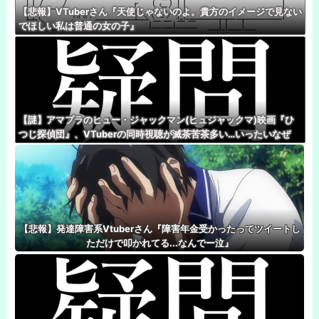
【悲報】VTuberさん『天使じゃないのよ。貴方のイメージで見ない
でほしい私は普通の女の子』
【謎】アマプラのヒュー・ジャックマン(ヒュジャックマ)映画『ひ
つじ探偵団』、VTuberの同時視聴が滅茶苦茶多い…いったいなぜ
【悲報】発達障害系Vtuberさん『障害年金受かったってツイートし
ただけで叩かれてる...なんでー泣』