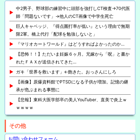
中2男子、野球部の練習中に頭部を強打しCT検査→70代医
師「問題ないです」→他人のCT画像で中学生死亡
巨人キャベッジ、『得点圏打率が低い』という理由で無期
限2軍。橋上代行「配球を勉強しないと」
『マリオカートワールド』はどうすればよかったのか…
【恐怖！！】ただいま妊娠６ヶ月。兄嫁から「呪」と書か
れたＦＡＸが送信されてきた…
ガキ「世界を救います」←飽きた。おっさんにしろ
【画像】原爆資料館でPTSDになる子供が増加。記憶の継
承が危ぶまれる事態に
【悲報】東科大医学部卒の美人YouTuber、直美で炎上ｗ
ｗｗｗｗ
その他
お問い合わせフォーム