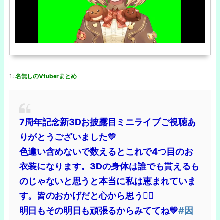
1:
名無しのVtuberまとめ
7周年記念新3Dお披露目ミニライブご視聴あ
りがとうございました💛
色違い含めないで数えるとこれで4つ目のお
衣装になります。3Dの身体は誰でも貰えるも
のじゃないと思うと本当に私は恵まれていま
す。皆のおかげだと心から思う🙇‍♀️
明日もその明日も頑張るからみててね💛
#因