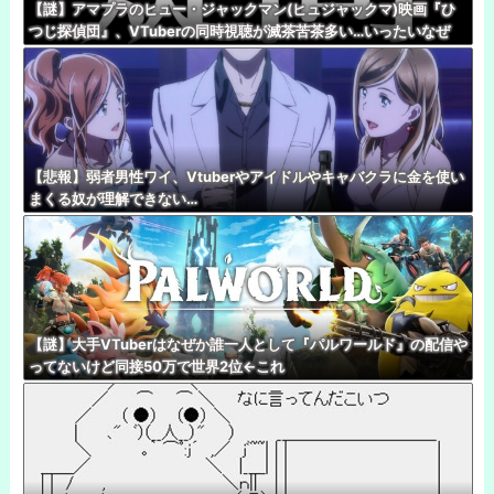
【謎】アマプラのヒュー・ジャックマン(ヒュジャックマ)映画『ひ
つじ探偵団』、VTuberの同時視聴が滅茶苦茶多い…いったいなぜ
【悲報】弱者男性ワイ、Vtuberやアイドルやキャバクラに金を使い
まくる奴が理解できない…
【謎】大手VTuberはなぜか誰一人として『パルワールド』の配信や
ってないけど同接50万で世界2位←これ