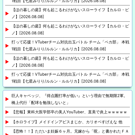
1戦目【七星みりり/ルルン・ルルリカ】[2026.08.08]
【ほの暮しの庭】何も起こるわけがないスローライフ【カルロ・ピ
ノ】[2026.08.08]
【ほの暮しの庭】何も起こるわけがないスローライフ【カルロ・ピ
ノ】[2026.08.08]
打って応援！VTuberチーム対抗出玉バトル チーム「ペカ部」 本戦
1戦目【七星みりり/ルルン・ルルリカ】[2026.08.08]
【ほの暮しの庭】何も起こるわけがないスローライフ【カルロ・ピ
ノ】[2026.08.08]
打って応援！VTuberチーム対抗出玉バトル チーム「ペカ部」 本戦
1戦目【七星みりり/ルルン・ルルリカ】[2026.08.08]
巨人キャベッジ、『得点圏打率が低い』という理由で無期限2軍。
橋上代行「配球を勉強しないと」
【悲報】東科大医学部卒の美人YouTuber、直美で炎上ｗｗｗｗｗ
【ホロライブ】メイドインアビスまじか、カリオペすげえな 他
【恐怖！！】ただいま妊娠６ヶ月。兄嫁から「呪」と書かれたＦＡ