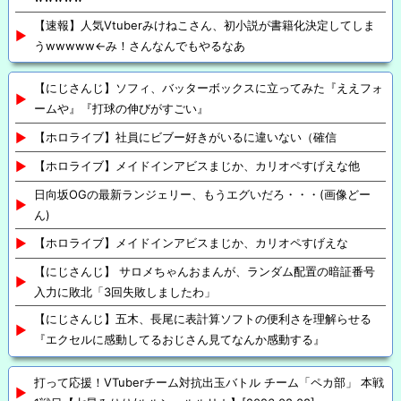
【速報】人気Vtuberみけねこさん、初小説が書籍化決定してしま
うwwwww←み！さんなんでもやるなあ
【にじさんじ】ソフィ、バッターボックスに立ってみた『ええフォ
ームや』『打球の伸びがすごい』
【ホロライブ】社員にビブー好きがいるに違いない（確信
【ホロライブ】メイドインアビスまじか、カリオペすげえな他
日向坂OGの最新ランジェリー、もうエグいだろ・・・(画像どー
ん)
【ホロライブ】メイドインアビスまじか、カリオペすげえな
【にじさんじ】 サロメちゃんおまんが、ランダム配置の暗証番号
入力に敗北「3回失敗しましたわ」
【にじさんじ】五木、長尾に表計算ソフトの便利さを理解らせる
『エクセルに感動してるおじさん見てなんか感動する』
打って応援！VTuberチーム対抗出玉バトル チーム「ペカ部」 本戦