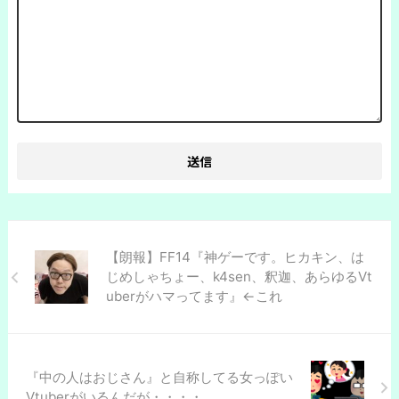
【朗報】FF14『神ゲーです。ヒカキン、は
じめしゃちょー、k4sen、釈迦、あらゆるVt
uberがハマってます』←これ
『中の人はおじさん』と自称してる女っぽい
Vtuberがいるんだが・・・・