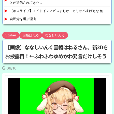
Ｘが送信されてきた…
【ホロライブ】メイドインアビスまじか、カリオペすげえな 他
自民党を選ぶ理由
Vtuber
因幡はねる
ななしいんく
【画像】ななしいんく因幡はねるさん、新3Dを
お披露目！←ふわふわゆめかわ発言だけしそう
06/10