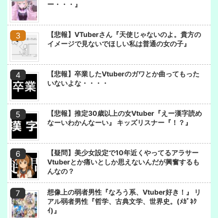
ー・・・』
【悲報】VTuberさん『天使じゃないのよ。貴方の
イメージで見ないでほしい私は普通の女の子』
【悲報】卒業したVtuberのガワとか曲ってもった
いないよな・・・・
【悲報】推定30歳以上の女Vtuber『えー漢字読め
なーいわかんなーい』 キッズリスナー『！？』
【疑問】美少女設定で10年近くやってるアラサー
Vtuberとか痛いとしか思えないんだが興奮するも
んなの？
想像上の弱者男性『なろう系、Vtuber好き！』 リ
アル弱者男性『哲学、古典文学、世界史。(ﾒｶﾞﾈｸ
ｲ)』