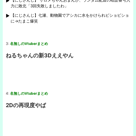
【にじさんじ】 サロメちゃんおまんが、ランダム配置の暗証番号入
力に敗北「3回失敗しましたわ」
【にじさんじ】七瀬、動物園でアシカに水をかけられビショビショ
に→たまこ爆笑
3:
名無しのVtuberまとめ
ねるちゃんの新3Dええやん
4:
名無しのVtuberまとめ
2Dの再現度やば