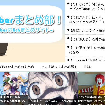
【たしかに？】X民さん
ャゲとVTuberしか追
【にじさんじ】ぱんち、
ネタツイとかが見たくて
【雑談】ホロライブ掲示
【にじさんじ】石神の
【にじ甲2026】今の3
になる
【ぶいすぽ】次世代Virtua
を実施！
VTuberまとめのまとめ
ぶいすぽっ！まとめ部！
RSS
【ぶいすぽ】謹慎期間
こともない』
【雑談】ホロライブ掲示
ジョジョってネットでジ
園】あおぎり高校、一
この「無料の台本」
らいから急にすげえ人
放棄するも爆売れして
【発狂】ゲーム『LoL』、人気Vtuber
配信で音読してやる
ｗ
たちを狂わせるｗｗｗｗｗ
実行出来る人だけが人