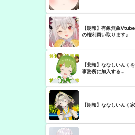
【朗報】有象無象Vtu
の権利買い取ります』
【悲報】ななしいんくを
事務所に加入する…
【朗報】ななしいんく家