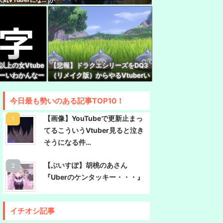
）「チュートリアル徳井と対談か…ちょっとセク
ckup05154359】
、Grokに自分の気持ち悪いツイート聞くやつやって
相手鴨神やんけ
さん、1998年生まれをカミングアウトwwwww
以上の女Vtube
【悲報】ドラクエシリーズをDQ3
なーいわかんなー
（リメイク版）からやるVtuberい
rみけねこさん、初小説が書籍化決定してしまう
ー『！？』
るけど誰か止めろよな…
んでもやるなあ
今日最も勢いのある記事TOP10！
わいいなぁ…ん？』 VTuber『（2000年代のアニ
【画像】YouTubeで更新止まっ
出す）』
てるこういうVtuber見ると泣き
限界突破ｗｗｗｗｗｗｗｗｗｗｗｗｗ
そうになる件…
【ぶいすぽ】胡桃のあさん
『Uberのケンタッキー・・・』
イチオシ記事