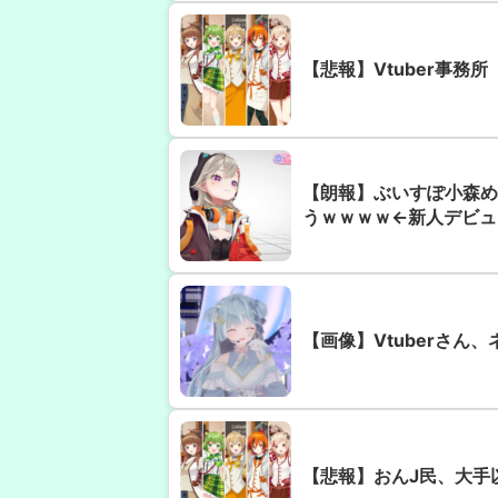
【悲報】Vtuber事務
【朗報】ぶいすぽ小森め
うｗｗｗｗ←新人デビュ
【画像】Vtuberさん
【悲報】おんJ民、大手以