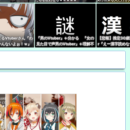
【画像】椎名林檎（38
ます
シーな服着ていくか」 【Pi
【VTuber】千羽師匠
るのかなって思ったら
【悲報】人気Vtuber
るVtuberさん『わ
『男のVtuber』←分かる 『女の
【悲報】推定30歳
かんないよぉ！ｗ』
見た目で声男のVtuber』←理解不
r『えー漢字読め
【速報】人気Vtube
っそれはですね！』
能
い』 キッズリスナ
wwwww←み！さんな
バレやめてね！』
ワイ『VTuberちゃんか
メやバラエティを語り
【動画】半ケツ祭り、