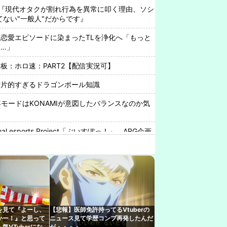
『現代オタクが割れ行為を異常に叩く理由、ソシ
ってない"一般人"だからです』
恋愛エピソードに染まったTLを浄化へ「もっと
…」
板：ホロ速：PART2【配信実況可】
断片的すぎるドラゴンボール知識
年モードはKONAMIが意図したバランスなのか気
l esports Project「ぶいすぽっ！」、ARG企画
中について小森めとさん『会うこともないし話す
板：ホロ速：PART2【配信実況可】
ョジョ立ちが話題になり始めた2000年代初頭く
を見て『よーし、
【悲報】医師免許持ってるVtuberの
気作品扱いになったよな
かー！』と思って
ニュース見て学歴コンプ再発したんだ
気VTuberになれ
が・・・・