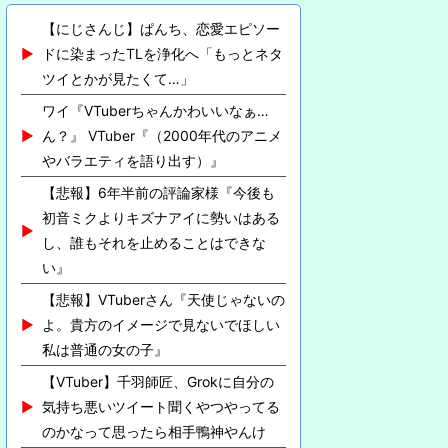
【にじさんじ】ぱんち、恋愛エピソー
ドに染まったTLを浄化へ「もっとネタ
ツイとかが見たくて…」
ワイ『VTuberちゃんかわいいなぁ…
ん？』 VTuber『（2000年代のアニメ
やバラエティを語り出す）』
【悲報】6年半前の評論家様『今後も
初音ミクよりキズナアイに勢いはある
し、誰もそれを止めることはできな
い』
【悲報】VTuberさん『天使じゃないの
よ。貴方のイメージで見ないでほしい
私は普通の女の子』
【VTuber】千羽師匠、Grokに自分の
気持ち悪いツイート聞くやつやってる
のかなって思ったら相手鴨神やんけ