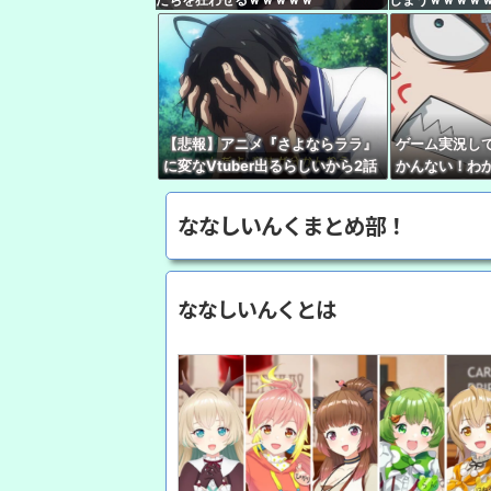
【悲報】アニメ『さよならララ』
ゲーム実況して
に変なVtuber出るらしいから2話
かんない！わ
見れないんだけど…
親切ボク『あ
Ｖさん『ネタ
ななしいんくまとめ部！
ななしいんくとは