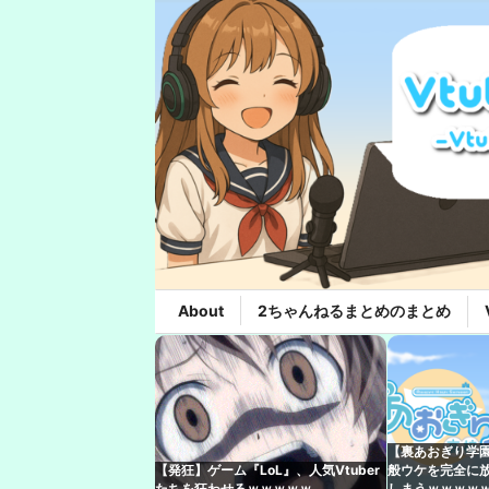
About
2ちゃんねるまとめのまとめ
【裏あおぎり学
【発狂】ゲーム『LoL』、人気Vtuber
般ウケを完全に
たちを狂わせるｗｗｗｗｗ
しまうｗｗｗｗ