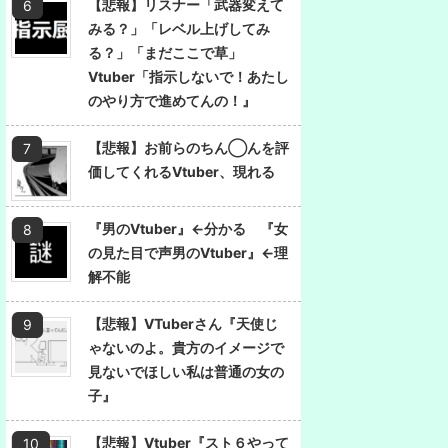
【悲報】リスナー「武器変えて
みる？」「レベル上げしてみ
る？」「まだここで草」
Vtuber「指示しないで！あたし
のやり方で進めてんの！』
【悲報】お前らのちん◯んを評
価してくれるVtuber、現れる
『男のVtuber』←分かる 『女
の見た目で声男のVtuber』←理
解不能
【悲報】VTuberさん『天使じ
ゃないのよ。貴方のイメージで
見ないでほしい私は普通の女の
子』
【悲報】Vtuber『スト６やって