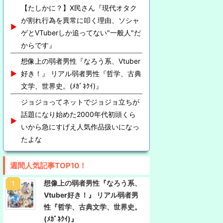
【たしかに？】X民さん『現代オタク
が割れ行為を異常に叩く理由、ソシャ
ゲとVTuberしか追ってない"一般人"だ
からです』
想像上の弱者男性『なろう系、Vtuber
好き！』 リアル弱者男性『哲学、古典
文学、世界史。(ﾒｶﾞﾈｸｲ)』
ジョジョってネットでジョジョ立ちが
話題になり始めた2000年代初頭くら
いから急にすげえ人気作品扱いになっ
たよな
週間人気記事TOP10！
想像上の弱者男性『なろう系、
Vtuber好き！』 リアル弱者男
性『哲学、古典文学、世界史。
(ﾒｶﾞﾈｸｲ)』