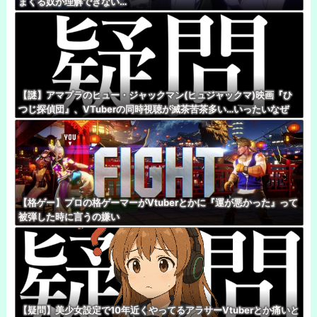
まくる奴が理解できない…
【謎】アマプラのヒュー・ジャックマン(ヒュジャックマ)映画『ひ
つじ探偵団』、VTuberの同時視聴が滅茶苦茶多い…いったいなぜ
【格ゲー】プロの格ゲーマーがVtuberとかに『運が悪かった』って
被弾した時に言うの嫌い
【疑問】美少女設定で10年近くやってるアラサーVtuberとか痛いと