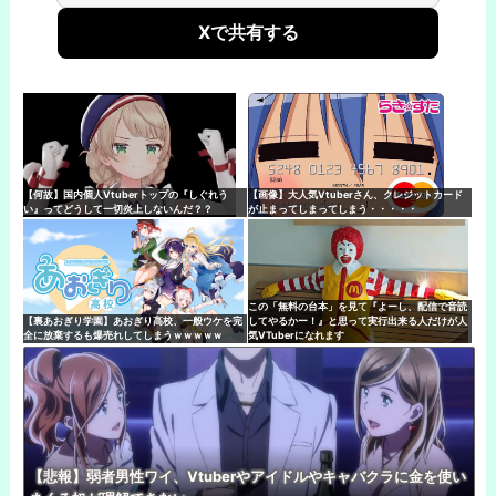
Xで共有する
【何故】国内個人Vtuberトップの『しぐれう
【画像】大人気Vtuberさん、クレジットカード
い』ってどうして一切炎上しないんだ？？
が止まってしまってしまう・・・・・
この「無料の台本」を見て『よーし、配信で音読
【裏あおぎり学園】あおぎり高校、一般ウケを完
してやるかー！』と思って実行出来る人だけが人
全に放棄するも爆売れしてしまうｗｗｗｗｗ
気VTuberになれます
【悲報】弱者男性ワイ、Vtuberやアイドルやキャバクラに金を使い