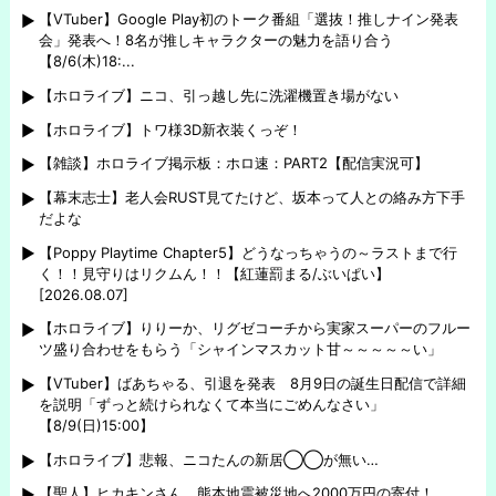
【VTuber】Google Play初のトーク番組「選抜！推しナイン発表
会」発表へ！8名が推しキャラクターの魅力を語り合う
【8/6(木)18:...
【ホロライブ】ニコ、引っ越し先に洗濯機置き場がない
【ホロライブ】トワ様3D新衣装くっぞ！
【雑談】ホロライブ掲示板：ホロ速：PART2【配信実況可】
【幕末志士】老人会RUST見てたけど、坂本って人との絡み方下手
だよな
【Poppy Playtime Chapter5】どうなっちゃうの～ラストまで行
く！！見守りはリクムん！！【紅蓮罰まる/ぶいぱい】
[2026.08.07]
【ホロライブ】りりーか、リグゼコーチから実家スーパーのフルー
ツ盛り合わせをもらう「シャインマスカット甘～～～～～い」
【VTuber】ばあちゃる、引退を発表 8月9日の誕生日配信で詳細
を説明「ずっと続けられなくて本当にごめんなさい」
【8/9(日)15:00】
【ホロライブ】悲報、ニコたんの新居◯◯が無い…
【聖人】ヒカキンさん、熊本地震被災地へ2000万円の寄付！