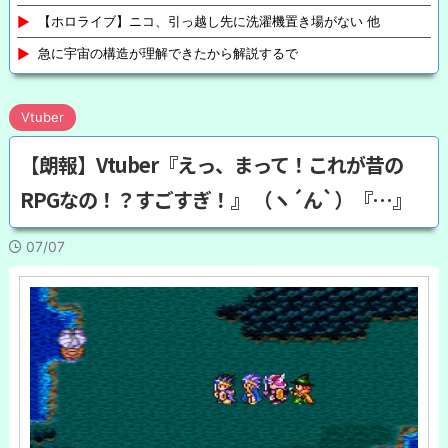
【ホロライブ】ニコ、引っ越し先に洗濯機置き場がない 他
急に宇宙の構造が理解できたから解説するで
Vtuber
【朗報】Vtuber『えっ、まって！これが昔の
RPGなの！？すごすぎ！』 （ヽ´ん`）『…』
07/07