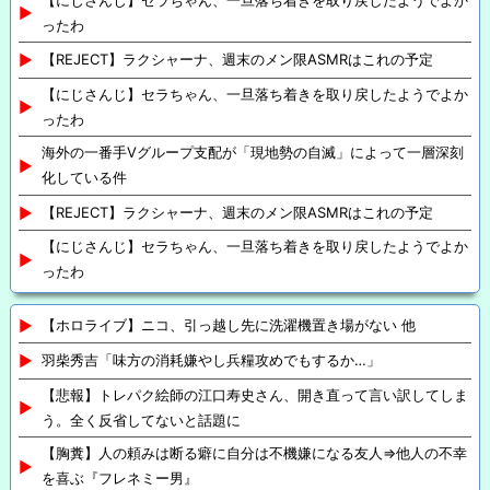
ったわ
【REJECT】ラクシャーナ、週末のメン限ASMRはこれの予定
【にじさんじ】セラちゃん、一旦落ち着きを取り戻したようでよか
ったわ
海外の一番手Vグループ支配が「現地勢の自滅」によって一層深刻
化している件
【REJECT】ラクシャーナ、週末のメン限ASMRはこれの予定
【にじさんじ】セラちゃん、一旦落ち着きを取り戻したようでよか
ったわ
【ホロライブ】ニコ、引っ越し先に洗濯機置き場がない 他
羽柴秀吉「味方の消耗嫌やし兵糧攻めでもするか…」
【悲報】トレパク絵師の江口寿史さん、開き直って言い訳してしま
う。全く反省してないと話題に
【胸糞】人の頼みは断る癖に自分は不機嫌になる友人⇒他人の不幸
を喜ぶ『フレネミー男』