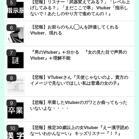
【悲報】リスナー「武器変えてみる？」「レベル上
げしてみる？」「まだここで草」 Vtuber「指示し
ないで！あたしのやり方で進めてんの！』
【悲報】お前らのちん◯んを評価してくれる
Vtuber、現れる
『男のVtuber』←分かる 『女の見た目で声男の
Vtuber』←理解不能
【悲報】VTuberさん『天使じゃないのよ。貴方の
イメージで見ないでほしい私は普通の女の子』
【悲報】卒業したVtuberのガワとか曲ってもった
いないよな・・・・
【悲報】推定30歳以上の女Vtuber『えー漢字読め
なーいわかんなーい』 キッズリスナー『！？』