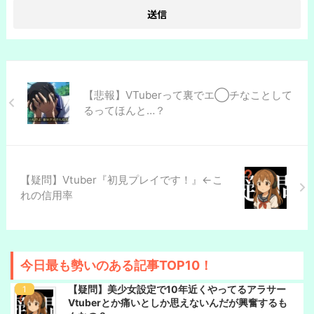
【悲報】VTuberって裏でエ◯チなことして
るってほんと…？
【疑問】Vtuber『初見プレイです！』←こ
れの信用率
今日最も勢いのある記事TOP10！
【疑問】美少女設定で10年近くやってるアラサー
Vtuberとか痛いとしか思えないんだが興奮するも