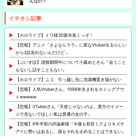
んなの？
イチオシ記事
【ホロライブ】トワ様3D新衣装くっぞ！
【悲報】アニメ『さよならララ』に変なVtuber出るらしい
から2話見れないんだけど…
【ぶいすぽ】謹慎期間中について小森めとさん『会うこと
もないし話すこともない』
【ホロライブ】ニコ、引っ越し先に洗濯機置き場がない
【悲報】人気Vtuberさん、1998年生まれをカミングアウ
トwwwww
【悲報】VTuberさん『天使じゃないのよ。貴方のイメー
ジで見ないでほしい私は普通の女の子』
【悲報】6年半前の評論家様『今後も初音ミクよりキズナ
アイに勢いはあるし、誰もそれを止めることはできない』