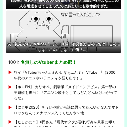
【悲報】あおぎり高校の大代真白ってすげえ面白かったよな…この
人を引退させてしまったのはあまりにも致命的すぎた
僕「初見です」 Vtuber「…」 コメ欄「初見さんこんにちは！こんに
ちは！こんにちは！」 俺「…」
1001:
名無しのVtuberまとめ部！
-
ワイ『VTuberちゃんかわいいなぁ…ん？』 VTuber『（2000
年代のアニメやバラエティを語り出す）』
【ホロEN】 カリオペ、劇場版『メイドインアビス』第一部の
主題歌を担当！『アニソン歌手としてもどんどん駆け上がって
るな』
【にじ甲2026】そういや前から謎に思ってたんやがなんでマド
ロックなんてアナウンス入ってたんや？他
【たしかに？】X民さん『現代オタクが割れ行為を異常に叩く