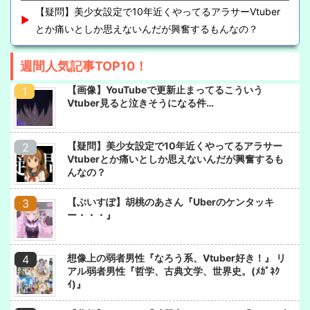
【疑問】美少女設定で10年近くやってるアラサーVtuber
とか痛いとしか思えないんだが興奮するもんなの？
週間人気記事TOP10！
【画像】YouTubeで更新止まってるこういう
Vtuber見ると泣きそうになる件…
【疑問】美少女設定で10年近くやってるアラサー
Vtuberとか痛いとしか思えないんだが興奮するも
んなの？
【ぶいすぽ】胡桃のあさん『Uberのケンタッキ
ー・・・』
想像上の弱者男性『なろう系、Vtuber好き！』 リ
アル弱者男性『哲学、古典文学、世界史。(ﾒｶﾞﾈｸ
ｲ)』