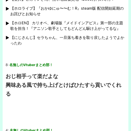
【ホロライブ】『おかゆにゅ〜〜む！R』steam版 配信開始延期の
お詫びとお知らせ
【ホロEN】 カリオペ、劇場版『メイドインアビス』第一部の主題
歌を担当！『アニソン歌手としてもどんどん駆け上がってるな』
【にじさんじ】セラちゃん、一旦落ち着きを取り戻したようでよか
ったわ
8:
名無しのVtuberまとめ部！
おじ相手って楽だよな
興味ある風で持ち上げとけばひたすら貢いでくれ
る
4:
名無しのVtuberまとめ部！