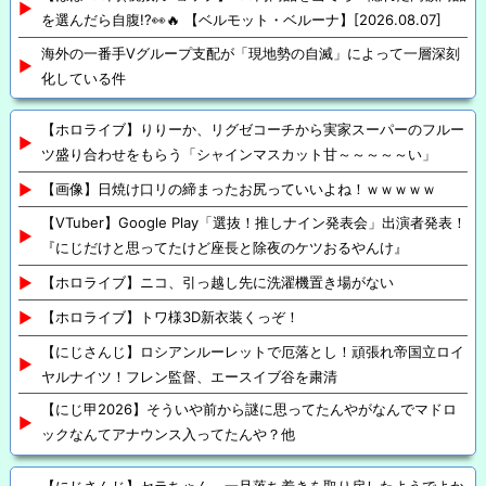
を選んだら自腹!?👀🔥 【ベルモット・ベルーナ】[2026.08.07]
海外の一番手Vグループ支配が「現地勢の自滅」によって一層深刻
化している件
【ホロライブ】りりーか、リグゼコーチから実家スーパーのフルー
ツ盛り合わせをもらう「シャインマスカット甘～～～～～い」
【画像】日焼け口リの締まったお尻っていいよね！ｗｗｗｗｗ
【VTuber】Google Play「選抜！推しナイン発表会」出演者発表！
『にじだけと思ってたけど座長と除夜のケツおるやんけ』
【ホロライブ】ニコ、引っ越し先に洗濯機置き場がない
【ホロライブ】トワ様3D新衣装くっぞ！
【にじさんじ】ロシアンルーレットで厄落とし！頑張れ帝国立ロイ
ヤルナイツ！フレン監督、エースイブ谷を粛清
【にじ甲2026】そういや前から謎に思ってたんやがなんでマドロ
ックなんてアナウンス入ってたんや？他
【にじさんじ】セラちゃん、一旦落ち着きを取り戻したようでよか