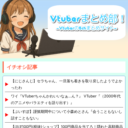
イチオシ記事
【にじさんじ】セラちゃん、一旦落ち着きを取り戻したようでよか
ったわ
ワイ『VTuberちゃんかわいいなぁ…ん？』 VTuber『（2000年代
のアニメやバラエティを語り出す）』
【ぶいすぽ】謹慎期間中について小森めとさん『会うこともないし
話すこともない』
【ほぼ100円(税抜)ショップ】100円商品を当てろ！隠れた高額商品