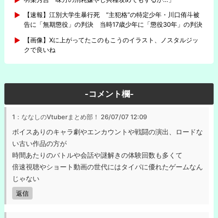
【速報】江別大学生暴行死 “主犯格”の特定少年・川口侑斗被
告に「無期懲役」の判決 当時17歳少年に「懲役30年」の判決
【画像】Xに上がってたこのもこうのイラスト、ノスタルジッ
クで良いね
-コメント欄-
1：ななしのVtuberまとめ部！
26/07/07 12:09
ボイスありのキャラ劇やエンカウントや戦闘の演出、ロードな
い古い作品の方が
時間あたりのバトルや会話や謎解きの体験回数も多くて
倍速視聴やショート動画の世代にはタイパに優れたゲームなん
じゃない
返信