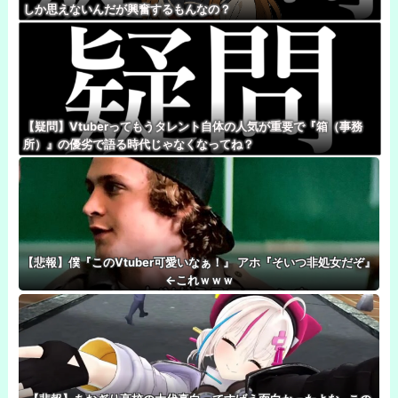
しか思えないんだが興奮するもんなの？
【疑問】Vtuberってもうタレント自体の人気が重要で『箱（事務
所）』の優劣で語る時代じゃなくなってね？
【悲報】僕『このVtuber可愛いなぁ！』 アホ『そいつ非処女だぞ』
←これｗｗｗ