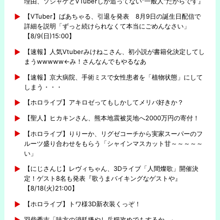
理由、ソシャゲとVTuberしか追ってない"一般人"だからです』
【VTuber】ばあちゃる、引退を発表 8月9日の誕生日配信で
詳細を説明「ずっと続けられなくて本当にごめんなさい」
【8/9(日)15:00】
【速報】人気Vtuberみけねこさん、初小説が書籍化決定してし
まうwwwww←み！さんなんでもやるなあ
【速報】京大病院、手術ミスで女性患者を「植物状態」にして
しまう・・・
【ホロライブ】アキロゼってもしかしてメリバ好きか？
【聖人】ヒカキンさん、熊本地震被災地へ2000万円の寄付！
【ホロライブ】りりーか、リグゼコーチから実家スーパーのフ
ルーツ盛り合わせをもらう「シャインマスカット甘～～～～～
い」
【にじさんじ】レヴィちゃん、3Dライブ「人間燦歌」開催決
定！ゲスト8名も発表『歌うまバイキングなゲストや』
【8/18(火)21:00】
【ホロライブ】トワ様3D新衣装くっぞ！
羽柴秀吉「味方の消耗嫌やし兵糧攻めでもするか…」