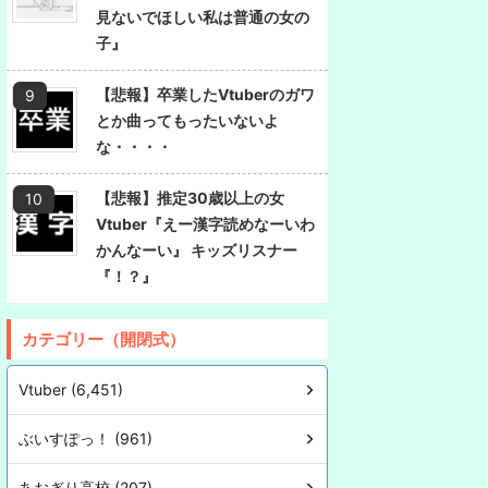
見ないでほしい私は普通の女の
子』
【悲報】卒業したVtuberのガワ
とか曲ってもったいないよ
な・・・・
【悲報】推定30歳以上の女
Vtuber『えー漢字読めなーいわ
かんなーい』 キッズリスナー
『！？』
カテゴリー（開閉式）
Vtuber (6,451)
ぶいすぽっ！ (961)
あおぎり高校 (207)