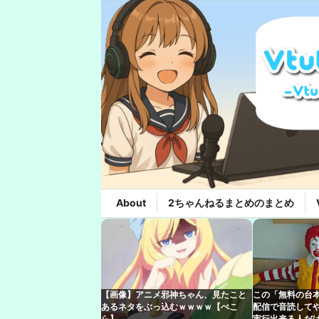
About
2ちゃんねるまとめのまとめ
【画像】アニメ邪神ちゃん、見たこと
この「無料の台
あるネタをぶっ込むｗｗｗｗ【ぺこ
配信で音読して
ら】
実行出来る人だけ