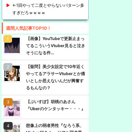
←1回やって二度とやらないパターン多
すぎだろｗｗｗｗ
週間人気記事TOP10！
【画像】YouTubeで更新止まっ
てるこういうVtuber見ると泣き
そうになる件…
【疑問】美少女設定で10年近く
やってるアラサーVtuberとか痛
いとしか思えないんだが興奮す
るもんなの？
【ぶいすぽ】胡桃のあさん
『Uberのケンタッキー・・・』
想像上の弱者男性『なろう系、