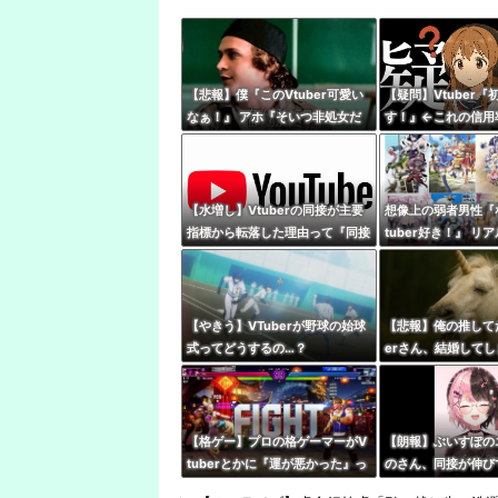
【悲報】僕『このVtuber可愛い
【疑問】Vtuber
なぁ！』 アホ『そいつ非処女だ
す！』←これの信用
ぞ』←これｗｗｗ
【水増し】Vtuberの同接が主要
想像上の弱者男性『
指標から転落した理由って『同接
tuber好き！』 リ
に対して高評価数が少ない配信が
『哲学、古典文学、
あぶり出された』からだよな
ｶﾞﾈｸｲ)』
【やきう】VTuberが野球の始球
【悲報】俺の推してた
式ってどうするの…？
erさん、結婚してし
う・・・・
【格ゲー】プロの格ゲーマーがV
【朗報】ぶいすぽの
tuberとかに『運が悪かった』っ
のさん、同接が伸び
て被弾した時に言うの嫌い
←無敵だなぶいすぽ