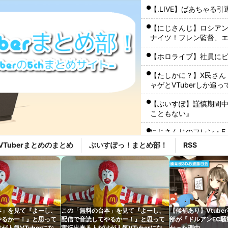
【.LIVE】ばあちゃる
【にじさんじ】ロシア
ナイツ！フレン監督、
【ホロライブ】社員に
【たしかに？】X民さん
ャゲとVTuberしか追
【ぶいすぽ】謹慎期間
こともない』
にじさんじのフレン・E
VTuberまとめのまとめ
ぶいすぽっ！まとめ部！
RSS
【ホロライブ】こより
【悲報】人気Vtuber
【ホロライブ】ニコ、
ワイ『VTuberちゃんか
本」を見て『よーし、
この「無料の台本」を見て『よーし、
【候補あり】Vtube
メやバラエティを語り
やるかー！』と思って
配信で音読してやるかー！』と思って
部が『ドルアンEC
が人気VTuberになれ
実行出来る人だけが人気VTuberになれ
かった理由