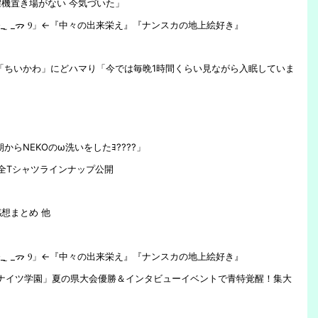
機置き場がない 今気づいた」
『！？』
 ̫ _ᯄ Ⳋ」←『中々の出来栄え』『ナンスカの地上絵好き』
「ちいかわ」にどハマり「今では毎晩1時間くらい見ながら入眠していま
 朝からNEKOのω洗いをしたﾖ????」
ty!」 全Tシャツラインナップ公開
想まとめ 他
 ̫ _ᯄ Ⳋ」←『中々の出来栄え』『ナンスカの地上絵好き』
ルナイツ学園」夏の県大会優勝＆インタビューイベントで青特覚醒！集大