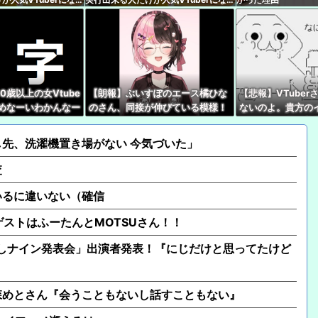
【速報】人気Vtube
ます
wwwww←み！さんな
【画像】夕刻ロベルさん
ｗｗｗｗｗｗｗｗｗ
【開幕】尾丸ポルカが
0歳以上の女Vtube
【朗報】ぶいすぽのエース橘ひな
【悲報】VTube
読めなーいわかんなー
のさん、同接が伸びている模様！
ないのよ。貴方の
【悲報】プロゲーマー
スナー『！？』
←無敵だなぶいすぽ
いでほしい私は普
き嫌い5位にwwwwww
先、洗濯機置き場がない 今気づいた」
【ホロライブ】IRySの
ん！！
査
いるに違いない（確信
ゲストはふーたんとMOTSUさん！！
「選抜！推しナイン発表会」出演者発表！『にじだけと思ってたけど
森めとさん『会うこともないし話すこともない』