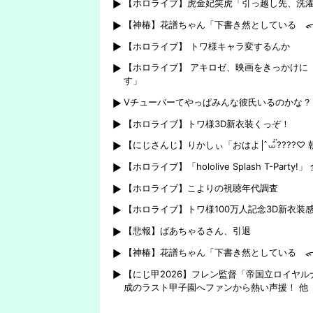
【ホロライブ】虎金妃笑虎「引っ越し先、洗濯
【神椿】花譜ちゃん「下書き然としている ᯠ_
【ホロライブ】 トワ様キャラ変するんか
【ホロライブ】 アキロゼ、映画をきっかけに
す」
Vチューバーてやっぱみんな彼氏いるのかな？
【ホロライブ】トワ様3D新衣装くっぞ！
【にじさんじ】りかしぃ「おはよ│ ̂⩊፟ ̂????♡
【ホロライブ】「hololive Splash T-Par
【ホロライブ】こよりの視聴年代調査
【ホロライブ】トワ様100万人記念3D新衣装感
【悲報】ばあちゃるさん、引退
【神椿】花譜ちゃん「下書き然としている ᯠ_
【にじ甲2026】フレン監督「帝国立ロイヤ
成のラスト甲子園へファンから熱い声援！ 他