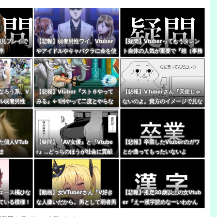
『初見プレイで
【悲報】弱者男性ワイ、Vtuber
【疑問】Vtuberってもうタレン
率
やアイドルやキャバクラに金を使
ト自体の人気が重要で『箱（事務
いまくる奴が理解できない…
所）』の優劣で語る時代じゃなく
なってね？
なろう系、V
【悲報】Vtuber『スト６やって
【悲報】VTuberさん『天使じゃ
アル弱者男性
みる』←1回やって二度とやらな
ないのよ。貴方のイメージで見な
世界史。(ﾒ
いパターン多すぎだろｗｗｗｗ
いでほしい私は普通の女の子』
個人VTub
【疑問】『AV女優』と『Vtube
【悲報】卒業したVtuberのガワ
ま
r』…どっちのほうが社会に貢献
とか曲ってもったいないよ
している？
な・・・・
エース橘ひな
【動画】女VTuberさん『V好き
【悲報】推定30歳以上の女Vtub
ている模様！
な人嫌いだから。男として弱者男
er『えー漢字読めなーいわかん
性だから、V好きな人は』
なーい』 キッズリスナー