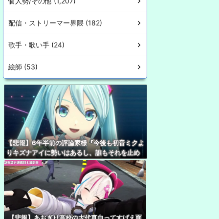
個人勢/その他 (1,207)
配信・ストリーマー界隈 (182)
歌手・歌い手 (24)
絵師 (53)
【悲報】6年半前の評論家様『今後も初音ミクよ
りキズナアイに勢いはあるし、誰もそれを止め
ることはできない』
【悲報】あおぎり高校の大代真白ってすげえ面