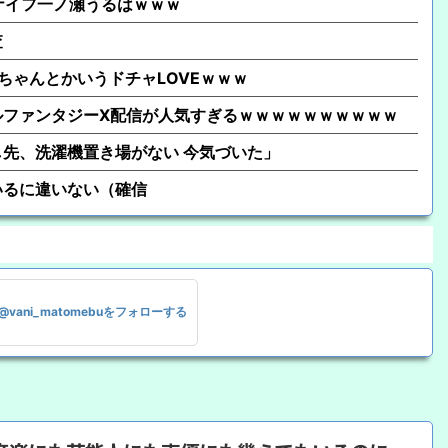
クナイフ一ノ瀬うるはｗｗｗ
査
ちゃんとかいうドチャLOVEｗｗｗ
ルファンタジーX配信が人気すぎるｗｗｗｗｗｗｗｗｗｗ
先、洗濯機置き場がない 今気づいた」
いるに違いない（確信
@vani_matomebuをフォローする