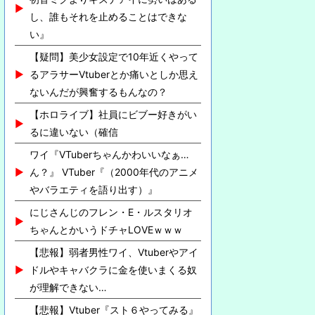
し、誰もそれを止めることはできな
い』
【疑問】美少女設定で10年近くやって
るアラサーVtuberとか痛いとしか思え
ないんだが興奮するもんなの？
【ホロライブ】社員にビブー好きがい
るに違いない（確信
ワイ『VTuberちゃんかわいいなぁ…
ん？』 VTuber『（2000年代のアニメ
やバラエティを語り出す）』
にじさんじのフレン・E・ルスタリオ
ちゃんとかいうドチャLOVEｗｗｗ
【悲報】弱者男性ワイ、Vtuberやアイ
ドルやキャバクラに金を使いまくる奴
が理解できない…
【悲報】Vtuber『スト６やってみる』