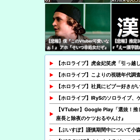
ます
【悲報】僕『このVtuber可愛いな
【悲報】推定3
ぁ！』 アホ『そいつ非処女だぞ』
r『えー漢字
←これｗｗｗ
い』 キッズリ
【ホロライブ】虎金妃笑虎「引っ越し
【ホロライブ】こよりの視聴年代調
【ホロライブ】社員にビブー好きが
【ホロライブ】IRySのソロライブ、
【VTuber】Google Play
座長と除夜のケツおるやんけ』
【ぶいすぽ】謹慎期間中について小