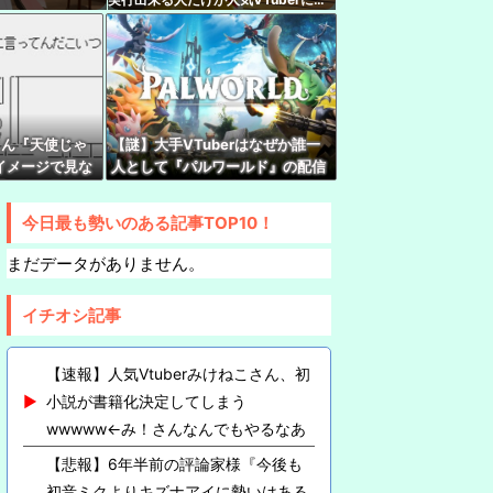
rみけねこさん、初小説が書籍化決定してしまう
れます
んでもやるなあ
、ファイナルファンタジーX配信が人気すぎるｗ
挑む禁断のデスゲーム！？
rさん『天使じゃ
【謎】大手VTuberはなぜか誰一
イメージで見な
人として『パルワールド』の配信
さん、加藤純一信者を怒らせてしまった結果、好
通の女の子』
やってないけど同接50万で世界2
ww
位←これ
今日最も勢いのある記事TOP10！
ソロライブ、ゲストはふーたんとMOTSUさ
まだデータがありません。
イチオシ記事
【速報】人気Vtuberみけねこさん、初
小説が書籍化決定してしまう
wwwww←み！さんなんでもやるなあ
【悲報】6年半前の評論家様『今後も
初音ミクよりキズナアイに勢いはある