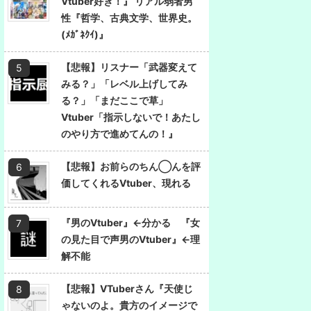
Vtuber好き！』 リアル弱者男
性『哲学、古典文学、世界史。
(ﾒｶﾞﾈｸｲ)』
【悲報】リスナー「武器変えて
みる？」「レベル上げしてみ
る？」「まだここで草」
Vtuber「指示しないで！あたし
のやり方で進めてんの！』
【悲報】お前らのちん◯んを評
価してくれるVtuber、現れる
『男のVtuber』←分かる 『女
の見た目で声男のVtuber』←理
解不能
【悲報】VTuberさん『天使じ
ゃないのよ。貴方のイメージで