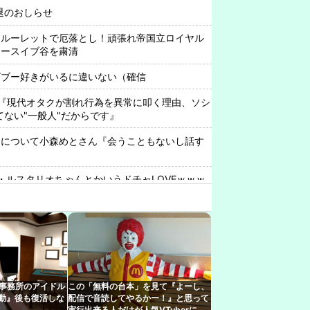
引退のおしらせ
ンルーレットで厄落とし！頑張れ帝国立ロイヤル
エースイブ谷を粛清
ビブー好きがいるに違いない（確信
『現代オタクが割れ行為を異常に叩く理由、ソシ
ってない"一般人"だからです』
中について小森めとさん『会うこともないし話す
・ルスタリオちゃんとかいうドチャLOVEｗｗｗ
の視聴年代調査
さん、1998年生まれをカミングアウトwwwww
引っ越し先に洗濯機置き場がない
わいいなぁ…ん？』 VTuber『（2000年代のアニ
r事務所のアイドル
この「無料の台本」を見て『よーし、
出す）』
騒動』後も復活しな
配信で音読してやるかー！』と思って
実行出来る人だけが人気VTuberにな