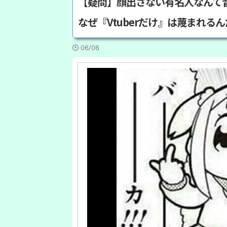
【疑問】顔出さない有名人なんて
なぜ『Vtuberだけ』は蔑まれる
06/06