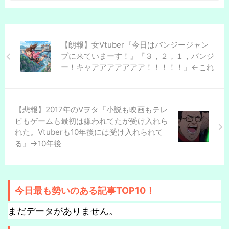
【朗報】女Vtuber『今日はバンジージャン
プに来ていまーす！』『３，２，１，バンジ
ー！キャアアアアアアア！！！！！』←これ
【悲報】2017年のVヲタ『小説も映画もテレ
ビもゲームも最初は嫌われてたが受け入れら
れた。Vtuberも10年後には受け入れられて
る』→10年後
今日最も勢いのある記事TOP10！
まだデータがありません。