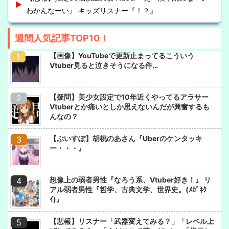
わかんなーい』 キッズリスナー『！？』
週間人気記事TOP10！
【画像】YouTubeで更新止まってるこういう
Vtuber見ると泣きそうになる件…
【疑問】美少女設定で10年近くやってるアラサー
Vtuberとか痛いとしか思えないんだが興奮するも
んなの？
【ぶいすぽ】胡桃のあさん『Uberのケンタッキ
ー・・・』
想像上の弱者男性『なろう系、Vtuber好き！』 リ
アル弱者男性『哲学、古典文学、世界史。(ﾒｶﾞﾈｸ
ｲ)』
【悲報】リスナー「武器変えてみる？」「レベル上