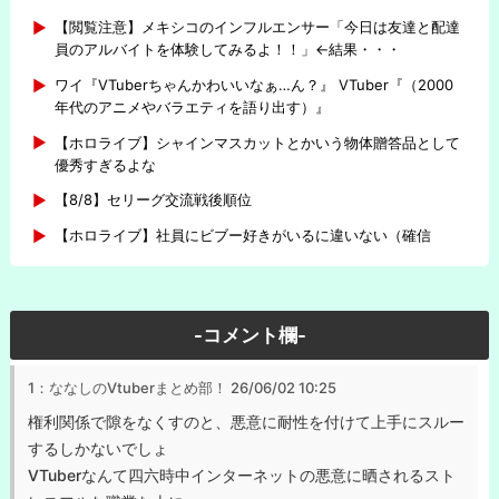
【閲覧注意】メキシコのインフルエンサー「今日は友達と配達
員のアルバイトを体験してみるよ！！」←結果・・・
ワイ『VTuberちゃんかわいいなぁ…ん？』 VTuber『（2000
年代のアニメやバラエティを語り出す）』
【ホロライブ】シャインマスカットとかいう物体贈答品として
優秀すぎるよな
【8/8】セリーグ交流戦後順位
【ホロライブ】社員にビブー好きがいるに違いない（確信
-コメント欄-
1：ななしのVtuberまとめ部！
26/06/02 10:25
権利関係で隙をなくすのと、悪意に耐性を付けて上手にスルー
するしかないでしょ
VTuberなんて四六時中インターネットの悪意に晒されるスト