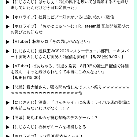
【にじさんじ】はかちぇ「2足の靴下を履いては洗濯するのを繰り
返していたんだけど今日15足買った」
【ホロライブ】社員にビブー好きがいるに違いない（確信
【ホロライブ】『おかゆにゅ〜〜む！R』steam版 配信開始延期の
お詫びとお知らせ
【VTuber】柘榴シロ「その男はやめなさい」
【にじさんじ】遊戯王WCS2026マスターデュエル部門、エキスパ
ート実況＆にじさんじ実況の2配信を実施！【8/28(金)9:00～】
【VTuber】ばあちゃる、引退を発表 8月9日の誕生日配信で詳細
を説明「ずっと続けられなくて本当にごめんなさい」
【8/9(日)15:00】
【悲報】堀大輔さん、寝る間も惜しんでレスバ祭りｗｗｗｗｗｗｗ
ｗｗｗｗｗｗｗｗｗｗｗｗｗｗｗｗｗ他
【にじさんじ】酒寄、「けんチャイ」に来店！ライバル店の登場に
何も起こらないわけがなく…！？
【開幕】尾丸ポルカが挑む禁断のデスゲーム！？
【にじさんじ】石神がミームを堪能しとる
【ホロライブ】トワ様3D新衣装くっぞ！