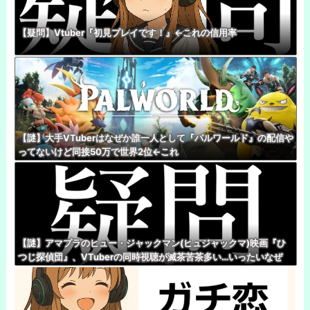
【疑問】Vtuber『初見プレイです！』←これの信用率
【謎】大手VTuberはなぜか誰一人として『パルワールド』の配信や
ってないけど同接50万で世界2位←これ
【謎】アマプラのヒュー・ジャックマン(ヒュジャックマ)映画『ひ
つじ探偵団』、VTuberの同時視聴が滅茶苦茶多い…いったいなぜ