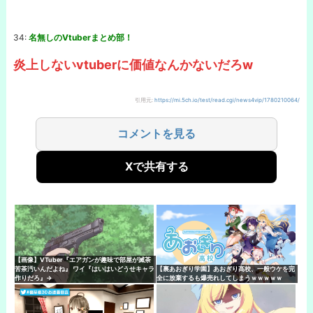
34:
名無しのVtuberまとめ部！
炎上しないvtuberに価値なんかないだろw
引用元:
https://mi.5ch.io/test/read.cgi/news4vip/1780210064/
コメントを見る
Xで共有する
【画像】VTuber『エアガンが趣味で部屋が滅茶
苦茶汚いんだよね』 ワイ『はいはいどうせキャラ
【裏あおぎり学園】あおぎり高校、一般ウケを完
作りだろ』→
全に放棄するも爆売れしてしまうｗｗｗｗｗ