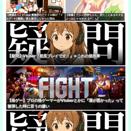
【候補あり】Vtuber事務所のアイドル部が『ド
【画像】アニメ邪神ちゃん、見たことあるネタを
ルアンEC騒動』後も復活しなかった理由
ぶっ込むｗｗｗｗ【ぺこら】
【疑問】Vtuber『初見プレイです！』←これの信用率
【格ゲー】プロの格ゲーマーがVtuberとかに『運が悪かった』って
被弾した時に言うの嫌い