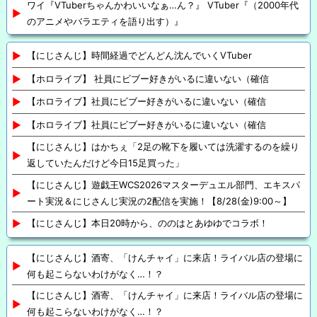
ワイ『VTuberちゃんかわいいなぁ…ん？』 VTuber『（2000年代
のアニメやバラエティを語り出す）』
【にじさんじ】時間経過でどんどん沈んでいくVTuber
【ホロライブ】 社員にビブー好きがいるに違いない（確信
【ホロライブ】社員にビブー好きがいるに違いない（確信
【ホロライブ】社員にビブー好きがいるに違いない（確信
【にじさんじ】はかちぇ「2足の靴下を履いては洗濯するのを繰り
返していたんだけど今日15足買った」
【にじさんじ】遊戯王WCS2026マスターデュエル部門、エキスパ
ート実況＆にじさんじ実況の2配信を実施！【8/28(金)9:00～】
【にじさんじ】本日20時から、ののはとあゆゆでコラボ！
【にじさんじ】酒寄、「けんチャイ」に来店！ライバル店の登場に
何も起こらないわけがなく…！？
【にじさんじ】酒寄、「けんチャイ」に来店！ライバル店の登場に
何も起こらないわけがなく…！？