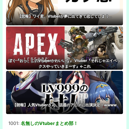
【悲報】ワイ君、Vtuberが夢に出てきて恋してしまう…
ぼく『おっ、このVtuberかわいいな』 Vtuber『それじゃエイペッ
クスやっていきまーす』←これ
【朗報】人気Vtuberさん、話題のアニメに出演決定！wwww
1001:
名無しのVtuberまとめ部！
-