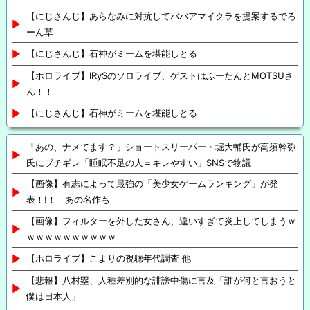
【にじさんじ】あらなみに対抗してババアマイクラを提案するでろ
ーん草
【にじさんじ】石神がミームを堪能しとる
【ホロライブ】IRySのソロライブ、ゲストはふーたんとMOTSUさ
ん！！
【にじさんじ】石神がミームを堪能しとる
「あの、ナメてます？」ショートスリーパー・堀大輔氏が高須幹弥
氏にブチギレ「睡眠不足の人＝キレやすい」SNSで物議
【画像】有志によって最強の「美少女ゲームランキング」が発
表！!！ あの名作も
【画像】フィルターを外した女さん、違いすぎて炎上してしまうｗ
ｗｗｗｗｗｗｗｗｗｗ
【ホロライブ】こよりの視聴年代調査 他
【悲報】八村塁、人種差別的な誹謗中傷に言及「誰が何と言おうと
僕は日本人」