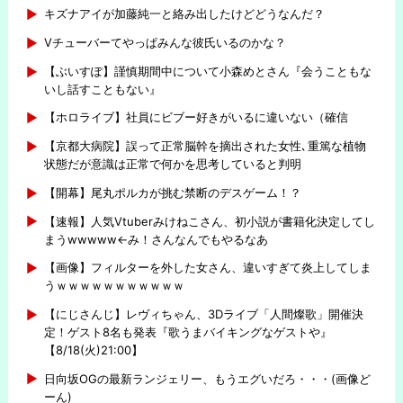
キズナアイが加藤純一と絡み出したけどどうなんだ？
Vチューバーてやっぱみんな彼氏いるのかな？
【ぶいすぽ】謹慎期間中について小森めとさん『会うこともな
いし話すこともない』
【ホロライブ】社員にビブー好きがいるに違いない（確信
【京都大病院】誤って正常脳幹を摘出された女性､重篤な植物
状態だが意識は正常で何かを思考していると判明
【開幕】尾丸ポルカが挑む禁断のデスゲーム！？
【速報】人気Vtuberみけねこさん、初小説が書籍化決定してし
まうwwwww←み！さんなんでもやるなあ
【画像】フィルターを外した女さん、違いすぎて炎上してしま
うｗｗｗｗｗｗｗｗｗｗｗ
【にじさんじ】レヴィちゃん、3Dライブ「人間燦歌」開催決
定！ゲスト8名も発表『歌うまバイキングなゲストや』
【8/18(火)21:00】
日向坂OGの最新ランジェリー、もうエグいだろ・・・(画像ど
ーん)