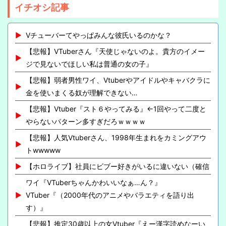
イチオシ記事
Vチューバーてやっぱみんな彼氏いるのかな？
【悲報】VTuberさん『天使じゃないのよ。貴方のイメー
ジで見ないでほしい私は普通の女の子』
【悲報】弱者男性ワイ、Vtuberやアイドルやキャバクラに
金を使いまくる奴が理解できない…
【悲報】Vtuber『スト６やってみる』←1回やって二度と
やらないパターン多すぎだろｗｗｗｗ
【悲報】人気Vtuberさん、1998年生まれをカミングアウ
トwwwww
【ホロライブ】社員にビブー好きがいるに違いない（確信
ワイ『VTuberちゃんかわいいなぁ…ん？』
VTuber『（2000年代のアニメやバラエティを語り出
す）』
【悲報】推定30歳以上の女Vtuber『えー漢字読めなーい