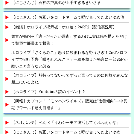
【にじさんじ】石神の声真似が上手すぎるきいさま
【にじさんじ】お互いをコードネームで呼び合ってたよいゆめ他
【雑談】ホロライブ掲示板：ホロ速：PART2【配信実況可】
警官が発砲→「適正だったか調査」するわけ…実は銃を構えただけ
で警察本部長まで報告！
ホロライブ「さくらみこ」怒りに飲まれるな野うさぎ！2ndソロラ
イブで犯行予告「咲き乱れみこち」一線を越えた発言に一部35Pが
酷いこと言うなと怒る
【ホロライブ】船持ってないってずっと言ってるのに何故かみんな
船上にいるよね
【ホロライブ】Youtubeの謎のイベント？
【朗報】カプコン「『モンハンワイルズ』販売は“改善傾向”―中長
期でワールド超え目指す！」
【ネオポルテ】ぺんぺ「うわシーモア復活してくれねえかな」
【にじさんじ】お互いをコードネームで呼び合ってたよいゆめ