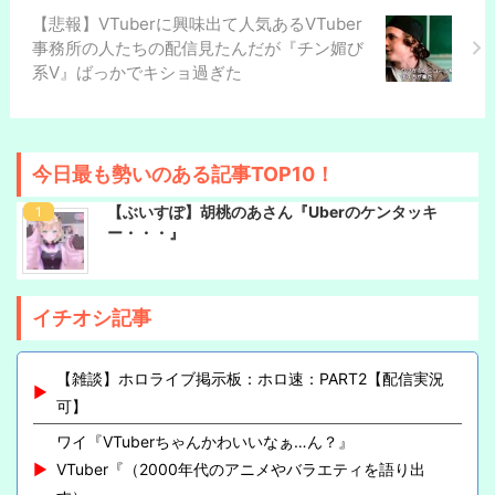
【悲報】VTuberに興味出て人気あるVTuber
事務所の人たちの配信見たんだが『チン媚び
系V』ばっかでキショ過ぎた
今日最も勢いのある記事TOP10！
【ぶいすぽ】胡桃のあさん『Uberのケンタッキ
ー・・・』
イチオシ記事
【雑談】ホロライブ掲示板：ホロ速：PART2【配信実況
可】
ワイ『VTuberちゃんかわいいなぁ…ん？』
VTuber『（2000年代のアニメやバラエティを語り出