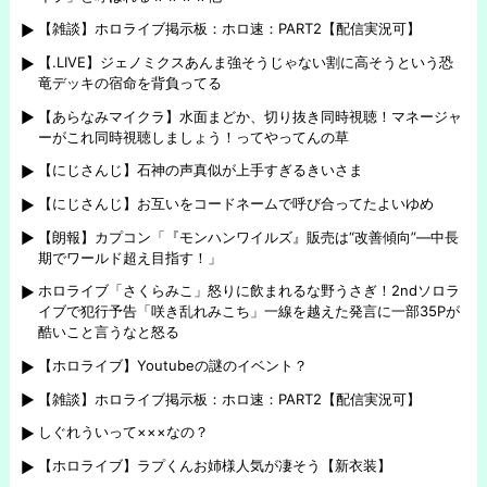
【雑談】ホロライブ掲示板：ホロ速：PART2【配信実況可】
【.LIVE】ジェノミクスあんま強そうじゃない割に高そうという恐
竜デッキの宿命を背負ってる
【あらなみマイクラ】水面まどか、切り抜き同時視聴！マネージャ
ーがこれ同時視聴しましょう！ってやってんの草
【にじさんじ】石神の声真似が上手すぎるきいさま
【にじさんじ】お互いをコードネームで呼び合ってたよいゆめ
【朗報】カプコン「『モンハンワイルズ』販売は“改善傾向”―中長
期でワールド超え目指す！」
ホロライブ「さくらみこ」怒りに飲まれるな野うさぎ！2ndソロラ
イブで犯行予告「咲き乱れみこち」一線を越えた発言に一部35Pが
酷いこと言うなと怒る
【ホロライブ】Youtubeの謎のイベント？
【雑談】ホロライブ掲示板：ホロ速：PART2【配信実況可】
しぐれういって×××なの？
【ホロライブ】ラプくんお姉様人気が凄そう【新衣装】