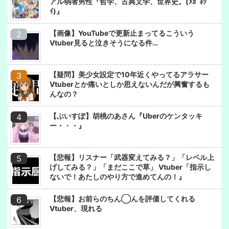
アル弱者男性『哲学、古典文学、世界史。(ﾒｶﾞﾈｸ
ｲ)』
【画像】YouTubeで更新止まってるこういう
Vtuber見ると泣きそうになる件…
【疑問】美少女設定で10年近くやってるアラサー
Vtuberとか痛いとしか思えないんだが興奮するも
んなの？
【ぶいすぽ】胡桃のあさん『Uberのケンタッキ
ー・・・』
【悲報】リスナー「武器変えてみる？」「レベル上
げしてみる？」「まだここで草」 Vtuber「指示し
ないで！あたしのやり方で進めてんの！』
【悲報】お前らのちん◯んを評価してくれる
Vtuber、現れる