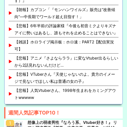
す）』
【朗報】カプコン「『モンハンワイルズ』販売は“改善傾
向”―中長期でワールド超え目指す！」
【悲報】6年半前の評論家様『今後も初音ミクよりキズナ
アイに勢いはあるし、誰もそれを止めることはできない』
【雑談】ホロライブ掲示板：ホロ速：PART2【配信実況
可】
【悲報】アニメ『さよならララ』に変なVtuber出るらしい
から2話見れないんだけど…
【悲報】VTuberさん『天使じゃないのよ。貴方のイメー
ジで見ないでほしい私は普通の女の子』
【悲報】人気Vtuberさん、1998年生まれをカミングアウ
トwwwww
週間人気記事TOP10！
想像上の弱者男性『なろう系、Vtuber好き！』 リ