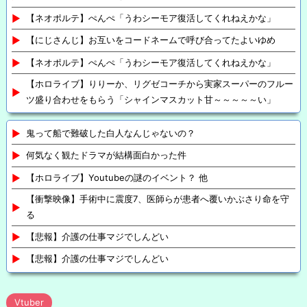
【ネオポルテ】ぺんぺ「うわシーモア復活してくれねえかな」
【にじさんじ】お互いをコードネームで呼び合ってたよいゆめ
【ネオポルテ】ぺんぺ「うわシーモア復活してくれねえかな」
【ホロライブ】りりーか、リグゼコーチから実家スーパーのフルー
ツ盛り合わせをもらう「シャインマスカット甘～～～～～い」
鬼って船で難破した白人なんじゃないの？
何気なく観たドラマが結構面白かった件
【ホロライブ】Youtubeの謎のイベント？ 他
【衝撃映像】手術中に震度7、医師らが患者へ覆いかぶさり命を守
る
【悲報】介護の仕事マジでしんどい
【悲報】介護の仕事マジでしんどい
Vtuber