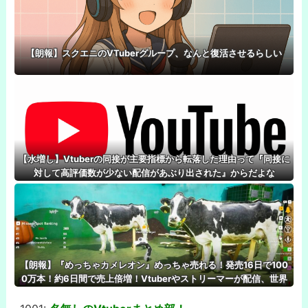
【朗報】スクエニのVTuberグループ、なんと復活させるらしい
【水増し】Vtuberの同接が主要指標から転落した理由って『同接に
対して高評価数が少ない配信があぶり出された』からだよな
【朗報】『めっちゃカメレオン』めっちゃ売れる！発売16日で100
0万本！約6日間で売上倍増！Vtuberやストリーマーが配信、世界
でめっちゃ人気！