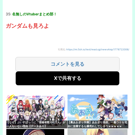
35:
名無しのVtuberまとめ部！
ガンダムも見ろよ
引用元:
https://mi.5ch.io/test/read.cgi/news4vip/1778722006/
コメントを見る
Xで共有する
【なぜ】ぶいすぽっ！に『登録者数100万人』が
【裏あおぎり学園】あおぎり高校、一般ウケを完
一人もいない理由【データあり】
全に放棄するも爆売れしてしまうｗｗｗｗｗ