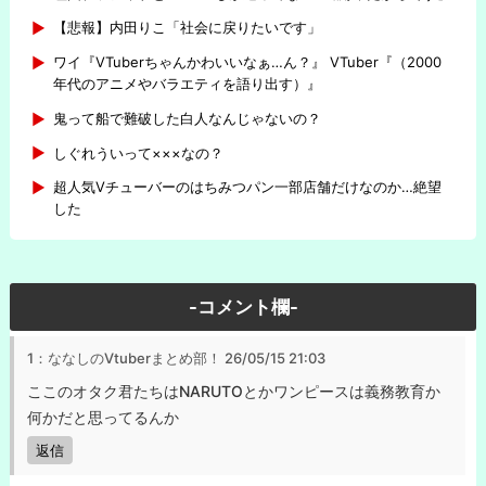
【悲報】内田りこ「社会に戻りたいです」
ワイ『VTuberちゃんかわいいなぁ…ん？』 VTuber『（2000
年代のアニメやバラエティを語り出す）』
鬼って船で難破した白人なんじゃないの？
しぐれういって×××なの？
超人気Vチューバーのはちみつパン一部店舗だけなのか…絶望
した
-コメント欄-
1：ななしのVtuberまとめ部！
26/05/15 21:03
ここのオタク君たちはNARUTOとかワンピースは義務教育か
何かだと思ってるんか
返信