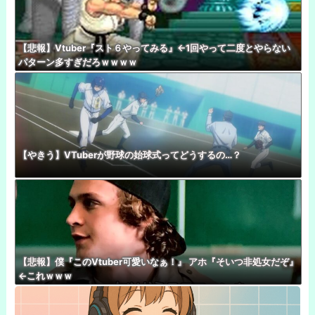
【悲報】Vtuber『スト６やってみる』←1回やって二度とやらない
パターン多すぎだろｗｗｗｗ
【やきう】VTuberが野球の始球式ってどうするの…？
【悲報】僕『このVtuber可愛いなぁ！』 アホ『そいつ非処女だぞ』
←これｗｗｗ