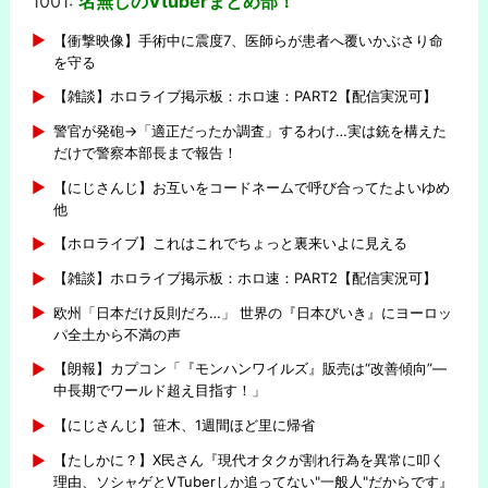
1001:
名無しのVtuberまとめ部！
-
【衝撃映像】手術中に震度7、医師らが患者へ覆いかぶさり命
を守る
【雑談】ホロライブ掲示板：ホロ速：PART2【配信実況可】
警官が発砲→「適正だったか調査」するわけ…実は銃を構えた
だけで警察本部長まで報告！
【にじさんじ】お互いをコードネームで呼び合ってたよいゆめ
他
【ホロライブ】これはこれでちょっと裏来いよに見える
【雑談】ホロライブ掲示板：ホロ速：PART2【配信実況可】
欧州「日本だけ反則だろ…」 世界の『日本びいき』にヨーロッ
パ全土から不満の声
【朗報】カプコン「『モンハンワイルズ』販売は“改善傾向”―
中長期でワールド超え目指す！」
【にじさんじ】笹木、1週間ほど里に帰省
【たしかに？】X民さん『現代オタクが割れ行為を異常に叩く
理由、ソシャゲとVTuberしか追ってない"一般人"だからです』