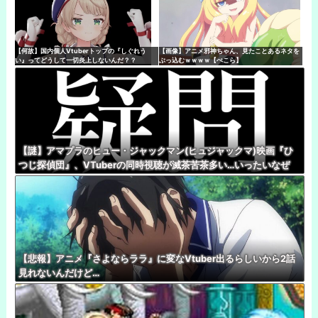
【何故】国内個人Vtuberトップの『しぐれう
【画像】アニメ邪神ちゃん、見たことあるネタを
い』ってどうして一切炎上しないんだ？？
ぶっ込むｗｗｗｗ【ぺこら】
【謎】アマプラのヒュー・ジャックマン(ヒュジャックマ)映画『ひ
つじ探偵団』、VTuberの同時視聴が滅茶苦茶多い…いったいなぜ
【悲報】アニメ『さよならララ』に変なVtuber出るらしいから2話
見れないんだけど…