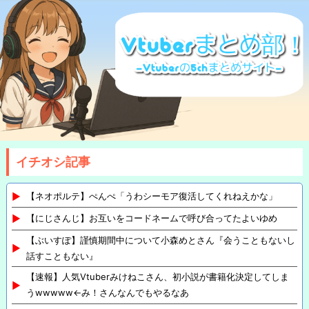
イチオシ記事
【ネオポルテ】ぺんぺ「うわシーモア復活してくれねえかな」
【にじさんじ】お互いをコードネームで呼び合ってたよいゆめ
【ぶいすぽ】謹慎期間中について小森めとさん『会うこともないし
話すこともない』
【速報】人気Vtuberみけねこさん、初小説が書籍化決定してしま
うwwwww←み！さんなんでもやるなあ