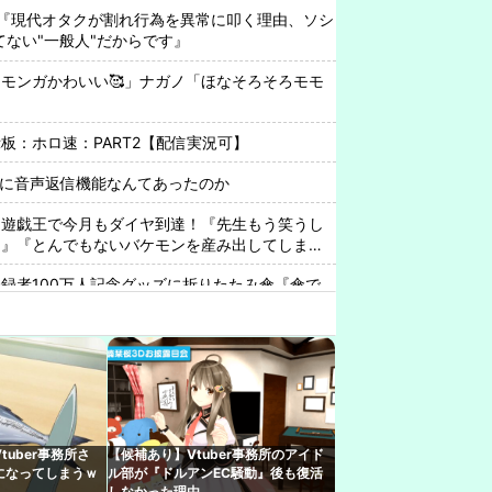
『現代オタクが割れ行為を異常に叩く理由、ソシ
ってない"一般人"だからです』
モンガかわいい🥰」ナガノ「ほなそろそろモモ
板：ホロ速：PART2【配信実況可】
beに音声返信機能なんてあったのか
、遊戯王で今月もダイヤ到達！『先生もう笑うし
ん』『とんでもないバケモンを産み出してしまっ
録者100万人記念グッズに折りたたみ傘『傘で
りそう』
変化が起きつつある
これでちょっと裏来いよに見える
e Play初のトーク番組「選抜！推しナイン発表会」発
ターの魅力を語り合う【8/6(木)18:00】
uber事務所さ
【候補あり】Vtuber事務所のアイド
になってしまうｗ
ル部が『ドルアンEC騒動』後も復活
リで水着ガチャバトル！水着コンプリートできる
しなかった理由