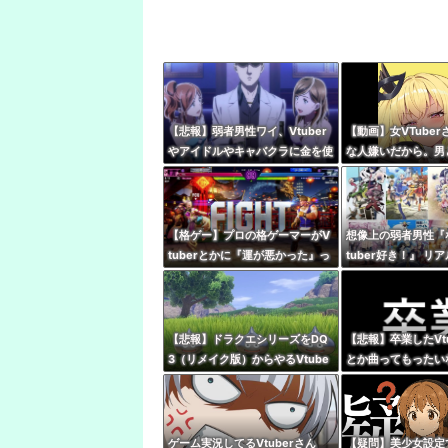
【悲報】弱者男性ワイ、Vtuber
【動画】女VTuber
やアイドルやキャバクラに金を使
な人嫌いだから。男
いまくる奴が理解できない…
性だから、V好きな
【格ゲー】プロの格ゲーマーがV
想像上の弱者男性『
tuberとかに『運が悪かった』っ
tuber好き！』 リ
て被弾した時に言うの嫌い
『哲学、古典文学、
ｶﾞﾈｸｲ)』
【悲報】ドラクエシリーズをDQ
【悲報】卒業したVt
3（リメイク版）からやるVtube
とか曲ってもったい
rいるけど誰か止めろよな…
な・・・・
ゲーム実況してるVtuberさん
【疑問】美少女設定