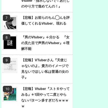
Vtuber「指示しないで！あたし
のやり方で進めてんの！』
【悲報】お前らのちん◯んを評
価してくれるVtuber、現れる
『男のVtuber』←分かる 『女
の見た目で声男のVtuber』←理
解不能
【悲報】VTuberさん『天使じ
ゃないのよ。貴方のイメージで
見ないでほしい私は普通の女の
子』
【悲報】Vtuber『スト６やって
みる』←1回やって二度とやら
ないパターン多すぎだろｗｗｗ
ｗ