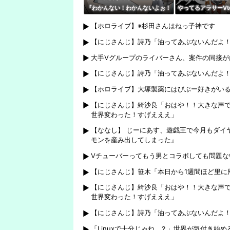
『わかんない！わかんないよぉ！
やってるアラサーVt
ｗ』 親切ボク『あっそれはです
いとしか思えないん
【ホロライブ】※杉田さんはねっ子神です
ね！』 Ｖさん『ネタバレやめて
もんなの？
ね！』
【にじさんじ】詩乃「油ってあぶないんだよ
大手Vグループのライバーさん、案件の同接が
【にじさんじ】詩乃「油ってあぶないんだよ
【ホロライブ】大塚製薬にはびぶー好きがいる
【にじさんじ】綺沙良「おはや！！大きな声
世界変わった！すげえええ」
【ななし】 じーにあす、遊戯王で今月もダイ
モンを産み出してしまった』
Vチューバーってもう男とコラボしても問題な
【にじさんじ】笹木「本日から1週間ほど里に
【にじさんじ】綺沙良「おはや！！大きな声
世界変わった！すげえええ」
【にじさんじ】詩乃「油ってあぶないんだよ
「Linuxで十分じゃね…？」世界が気付き始め