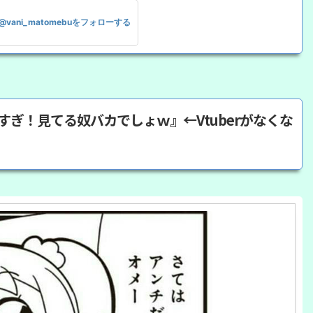
@vani_matomebuをフォローする
モすぎ！見てる奴バカでしょｗ』←Vtuberがなくな