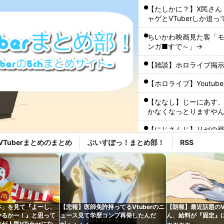
【たしかに？】X民さん
ャゲとVTuberしか追
ちいかわ映画見た客「モ
ンガ■すで～」→
【雑談】ホロライブ掲示
【ホロライブ】Youtu
【ななし】じーにあす
かなくなっとりますや
た』
【にじさんじ】リゼの登
草』『晴れてても雨降
VTuberまとめのまとめ
ぶいすぽっ！まとめ部！
RSS
Vチューバーに最近ある
【ホロライブ】これは
【VTuber】Googl
表へ！8名が推しキャラク
本」を見て『よーし、
【悲報】医師免許持ってるVtuberのニ
【朗報】最近話題のVt
やるかー！』と思って
ュース見て学歴コンプ再発したんだ
ん、給料が『固定』
【ホロライブ】ぺこマ
が人気VTuberになれ
が・・・・
ｗｗｗｗ