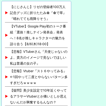
【にじさんじ】リゼの登録者100万人
記念グッズに折りたたみ傘『傘で草』
『晴れてても雨降りそう』
【VTuber】Google Play初のトーク番
組「選抜！推しナイン発表会」発表
へ！8名が推しキャラクターの魅力を
語り合う【8/6(木)18:00】
【悲報】VTuberさん『天使じゃないの
よ。貴方のイメージで見ないでほしい
私は普通の女の子』
【悲報】Vtuber『スト６やってみる』
←1回やって二度とやらないパターン多
すぎだろｗｗｗｗ
【疑問】美少女設定で10年近くやって
るアラサーVtuberとか痛いとしか思え
ないんだが興奮するもんなの？