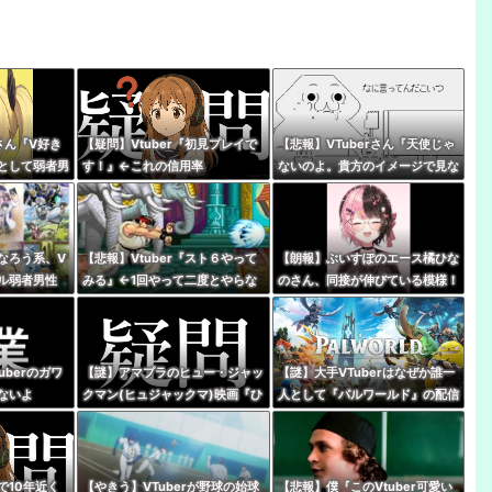
さん『V好き
【疑問】Vtuber『初見プレイで
【悲報】VTuberさん『天使じゃ
として弱者男
す！』←これの信用率
ないのよ。貴方のイメージで見な
人は』
いでほしい私は普通の女の子』
なろう系、V
【悲報】Vtuber『スト６やって
【朗報】ぶいすぽのエース橘ひな
アル弱者男性
みる』←1回やって二度とやらな
のさん、同接が伸びている模様！
世界史。(ﾒ
いパターン多すぎだろｗｗｗｗ
←無敵だなぶいすぽ
uberのガワ
【謎】アマプラのヒュー・ジャッ
【謎】大手VTuberはなぜか誰一
ないよ
クマン(ヒュジャックマ)映画『ひ
人として『パルワールド』の配信
つじ探偵団』、VTuberの同時視
やってないけど同接50万で世界2
聴が滅茶苦茶多い…いったいなぜ
位←これ
で10年近く
【やきう】VTuberが野球の始球
【悲報】僕『このVtuber可愛い