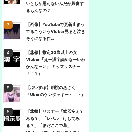
いとしか思えないんだが興奮す
るもんなの？
【画像】YouTubeで更新止まっ
てるこういうVtuber見ると泣き
そうになる件…
【悲報】推定30歳以上の女
Vtuber『えー漢字読めなーいわ
かんなーい』 キッズリスナー
『！？』
【ぶいすぽ】胡桃のあさん
『Uberのケンタッキー・・・』
【悲報】リスナー「武器変えて
みる？」「レベル上げしてみ
る？」「まだここで草」