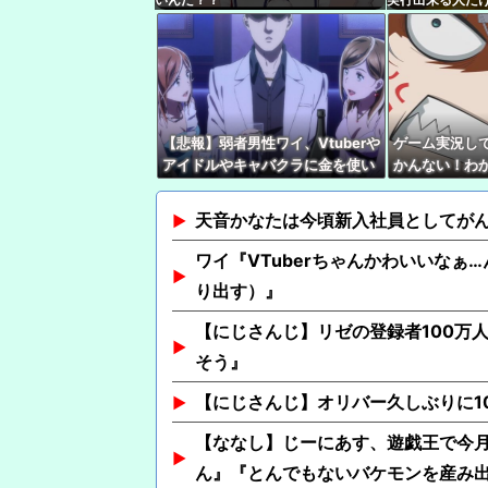
ます
【悲報】弱者男性ワイ、Vtuberや
ゲーム実況して
アイドルやキャバクラに金を使い
かんない！わ
まくる奴が理解できない…
親切ボク『あ
Ｖさん『ネタ
天音かなたは今頃新入社員としてが
ワイ『VTuberちゃんかわいいなぁ…
り出す）』
【にじさんじ】リゼの登録者100万
そう』
【にじさんじ】オリバー久しぶりに1
【ななし】じーにあす、遊戯王で今
ん』『とんでもないバケモンを産み