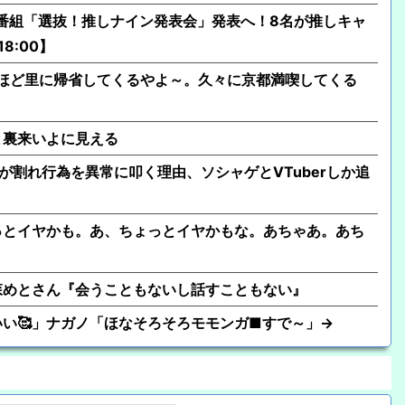
初のトーク番組「選抜！推しナイン発表会」発表へ！8名が推しキャ
8:00】
ほど里に帰省してくるやよ～。久々に京都満喫してくる
と裏来いよに見える
が割れ行為を異常に叩く理由、ソシャゲとVTuberしか追
っとイヤかも。あ、ちょっとイヤかもな。あちゃあ。あち
森めとさん『会うこともないし話すこともない』
い🥰」ナガノ「ほなそろそろモモンガ■すで～」→