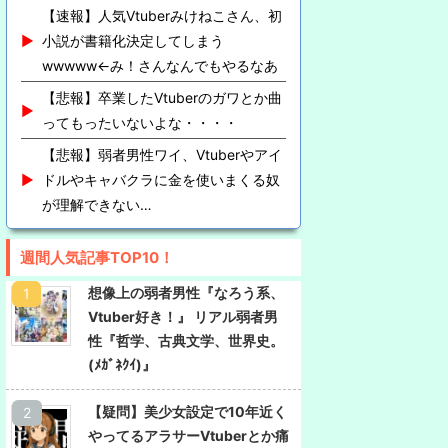
【速報】人気Vtuberみけねこさん、初
小説が書籍化決定してしまう
wwwww←み！さんなんでもやるなあ
【悲報】卒業したVtuberのガワとか曲
ってもったいないよな・・・・
【悲報】弱者男性ワイ、Vtuberやアイ
ドルやキャバクラに金を使いまくる奴
が理解できない…
週間人気記事TOP10！
想像上の弱者男性『なろう系、
Vtuber好き！』 リアル弱者男
性『哲学、古典文学、世界史。
(ﾒｶﾞﾈｸｲ)』
【疑問】美少女設定で10年近く
やってるアラサーVtuberとか痛