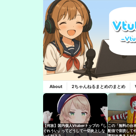
About
2ちゃんねるまとめのまとめ
【何故】国内個人Vtuberトップの『し
この「無料の台
ぐれうい』ってどうして一切炎上しな
配信で音読して
いんだ？？
実行出来る人だけ