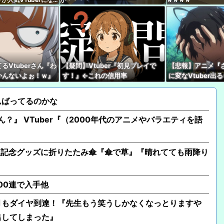
のはどっちだ！！【宝
【画像】福岡、こんな
ｗｗｗｗｗｗｗｗｗｗ
【にじさんじ】綺沙良
みんなに言われた通り
るVtuberさん『わ
【疑問】Vtuber『初見プレイで
【悲報】アニメ『
え」
かんないよぉ！ｗ』
す！』←これの信用率
に変なVtuber出
【ういちゃんマジでビ
っそれはですね！』
見れないんだけど
ない
バレやめてね！』
んばってるのかな
【ぶいすぽ】謹慎期間
ん？』 VTuber『（2000年代のアニメやバラエティを語
こともない』
【mekPark】由比河
人記念グッズに折りたたみ傘『傘で草』『晴れてても雨降り
00連で入手他
月もダイヤ到達！『先生もう笑うしかなくなっとりますや
出してしまった』