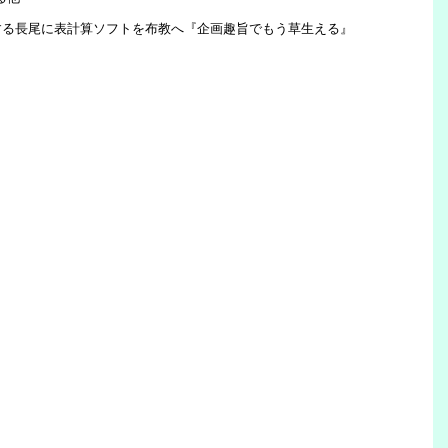
する長尾に表計算ソフトを布教へ『企画趣旨でもう草生える』