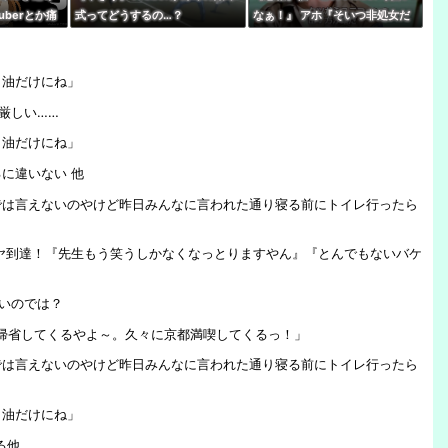
uberとか痛
式ってどうするの…？
なぁ！』 アホ『そいつ非処女だ
だが興奮する
ぞ』←これｗｗｗ
！油だけにね」
厳しい……
！油だけにね」
に違いない 他
では言えないのやけど昨日みんなに言われた通り寝る前にトイレ行ったら
ヤ到達！『先生もう笑うしかなくなっとりますやん』『とんでもないバケ
いのでは？
帰省してくるやよ～。久々に京都満喫してくるっ！」
では言えないのやけど昨日みんなに言われた通り寝る前にトイレ行ったら
！油だけにね」
る他