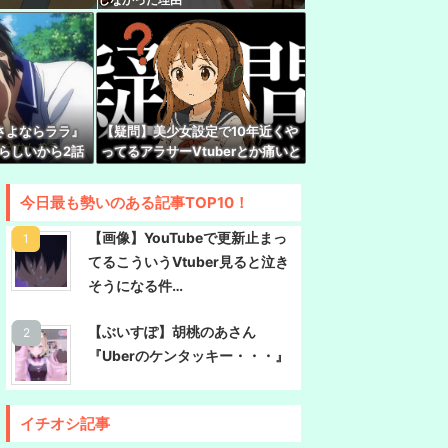
鐘マリン・兎田ぺこら】
のが普通に走ってるｗｗｗｗｗｗｗｗｗｗｗｗｗ
ｗｗｗｗｗｗｗｗｗｗｗｗｗｗｗｗｗ
「おはや！！大きな声では言えないのやけど昨日
寝る前にトイレ行ったら世界変わった！すげええ
さよならララ』
【疑問】美少女設定で10年近くや
るらしいから2話
ってるアラサーVtuberとか痛いと
ビる】しぐれうい限定凸待ち（始まるまでわから
…
しか思えないんだが興奮するもん
なの？
今日最も勢いのある記事TOP10！
中について小森めとさん『会うこともないし話す
【画像】YouTubeで更新止まっ
てるこういうVtuber見ると泣き
ひなみ、初ASMR！ASMRの伸び代あるよ
そうになる件…
【ぶいすぽ】胡桃のあさん
『Uberのケンタッキー・・・』
イチオシ記事