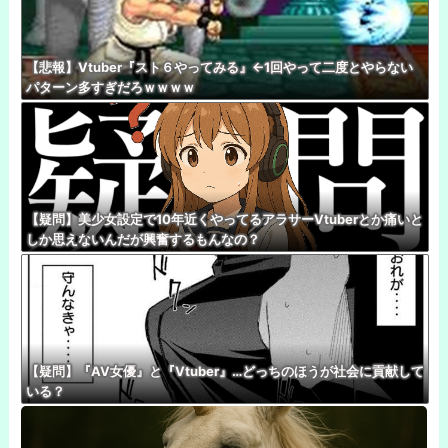
【悲報】Vtuber『スト６やってみる』←1回やって二度とやらない
パターン多すぎだろｗｗｗｗ
【疑問】美少女設定で10年近くやってるアラサーVtuberとか痛いと
しか思えないんだが興奮するもんなの？
【疑問】『AV女優』と『Vtuber』…どっちのほうが社会に貢献して
いる？