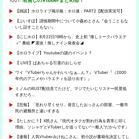
【雑談】ホロライブ掲示板：ホロ速：PART2【配信実況可】
【ぶいすぽ】謹慎期間中について小森めとさん『会うこともな
いし話すこともない』
【にじホロ】8月22日19時から、史上初 ”推しトークバラエテ
ィ” 番組 ◤選抜！推しナイン発表会◢
【ホロライブ】Youtubeの謎のイベント？
【.LIVE】ばあちゃる引退のおしらせ
ワイ『VTuberちゃんかわいいなぁ…ん？』 VTuber『（2000
年代のアニメやバラエティを語り出す）』
ミノルのRUST配信見てたけど、マジでたいじリスナー民度低
すぎだろ…
【悲報】「至れり尽くせり」発言したおっさんの部屋、一般市
民の避難所と違いすぎる
【たしかに？】X民さん『現代オタクが割れ行為を異常に叩く
理由、ソシャゲとVTuberしか追ってない"一般人"だからです』
【速報】人気Vtuberみけねこさん、初小説が書籍化決定してし