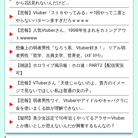
から2話見れないんだけど…
【悲報】Vtuber『スト６やってみる』←1回やって二度と
やらないパターン多すぎだろｗｗｗｗ
【悲報】人気Vtuberさん、1998年生まれをカミングアウ
トwwwww
想像上の弱者男性『なろう系、Vtuber好き！』 リアル弱
者男性『哲学、古典文学、世界史。(ﾒｶﾞﾈｸｲ)』
【雑談】ホロライブ掲示板：ホロ速：PART2【配信実況
可】
【悲報】VTuberさん『天使じゃないのよ。貴方のイメー
ジで見ないでほしい私は普通の女の子』
【悲報】弱者男性ワイ、Vtuberやアイドルやキャバクラに
金を使いまくる奴が理解できない…
【疑問】美少女設定で10年近くやってるアラサーVtuber
とか痛いとしか思えないんだが興奮するもんなの？