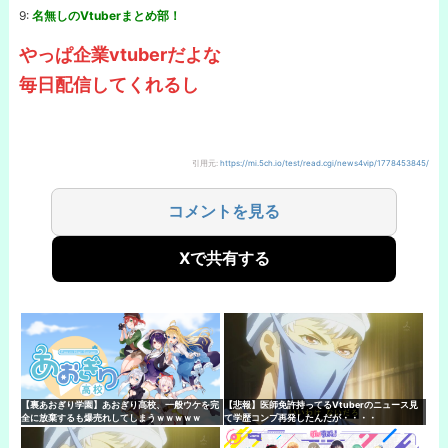
9:
名無しのVtuberまとめ部！
やっぱ企業vtuberだよな
毎日配信してくれるし
引用元:
https://mi.5ch.io/test/read.cgi/news4vip/1778453845/
コメントを見る
Xで共有する
【裏あおぎり学園】あおぎり高校、一般ウケを完
【悲報】医師免許持ってるVtuberのニュース見
全に放棄するも爆売れしてしまうｗｗｗｗｗ
て学歴コンプ再発したんだが・・・・