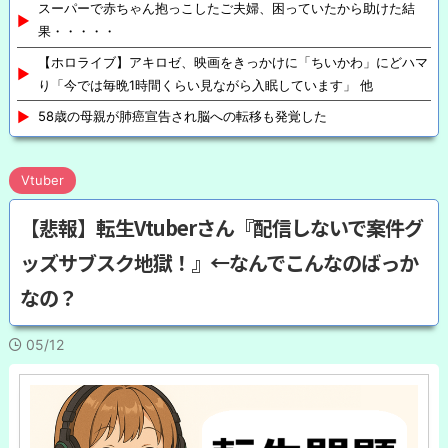
スーパーで赤ちゃん抱っこしたご夫婦、困っていたから助けた結
果・・・・・
【ホロライブ】アキロゼ、映画をきっかけに「ちいかわ」にどハマ
り「今では毎晩1時間くらい見ながら入眠しています」 他
58歳の母親が肺癌宣告され脳への転移も発覚した
Vtuber
【悲報】転生Vtuberさん『配信しないで案件グ
ッズサブスク地獄！』←なんでこんなのばっか
なの？
05/12