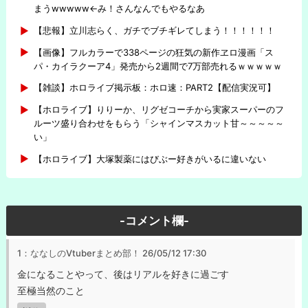
まうwwwww←み！さんなんでもやるなあ
【悲報】立川志らく、ガチでブチギレてしまう！！！！！！
【画像】フルカラーで338ページの狂気の新作ヱロ漫画「ス
パ・カイラクーア4」発売から2週間で7万部売れるｗｗｗｗｗ
【雑談】ホロライブ掲示板：ホロ速：PART2【配信実況可】
【ホロライブ】りりーか、リグゼコーチから実家スーパーのフ
ルーツ盛り合わせをもらう「シャインマスカット甘～～～～～
い」
【ホロライブ】大塚製薬にはびぶー好きがいるに違いない
-コメント欄-
1：ななしのVtuberまとめ部！
26/05/12 17:30
金になることやって、後はリアルを好きに過ごす
至極当然のこと