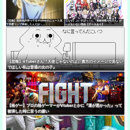
【悲報】医師免許持ってるVtuberのニュース見
【なぜ】ぶいすぽっ！に『登録者数100万人』が
て学歴コンプ再発したんだが・・・・
一人もいない理由【データあり】
【悲報】VTuberさん『天使じゃないのよ。貴方のイメージで見ない
でほしい私は普通の女の子』
【格ゲー】プロの格ゲーマーがVtuberとかに『運が悪かった』って
被弾した時に言うの嫌い