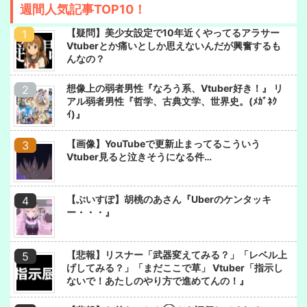
週間人気記事TOP10！
【疑問】美少女設定で10年近くやってるアラサー
Vtuberとか痛いとしか思えないんだが興奮するも
んなの？
想像上の弱者男性『なろう系、Vtuber好き！』 リ
アル弱者男性『哲学、古典文学、世界史。(ﾒｶﾞﾈｸ
ｲ)』
【画像】YouTubeで更新止まってるこういう
Vtuber見ると泣きそうになる件…
【ぶいすぽ】胡桃のあさん『Uberのケンタッキ
ー・・・』
【悲報】リスナー「武器変えてみる？」「レベル上
げしてみる？」「まだここで草」 Vtuber「指示し
ないで！あたしのやり方で進めてんの！』