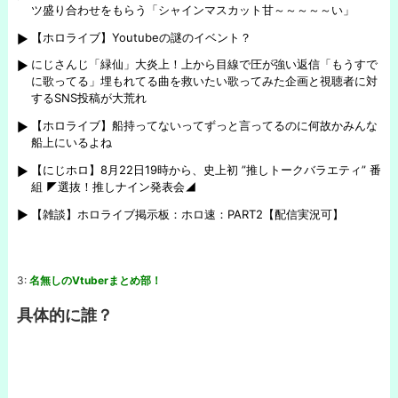
ツ盛り合わせをもらう「シャインマスカット甘～～～～～い」
【ホロライブ】Youtubeの謎のイベント？
にじさんじ「緑仙」大炎上！上から目線で圧が強い返信「もうすで
に歌ってる」埋もれてる曲を救いたい歌ってみた企画と視聴者に対
するSNS投稿が大荒れ
【ホロライブ】船持ってないってずっと言ってるのに何故かみんな
船上にいるよね
【にじホロ】8月22日19時から、史上初 ”推しトークバラエティ” 番
組 ◤選抜！推しナイン発表会◢
【雑談】ホロライブ掲示板：ホロ速：PART2【配信実況可】
3:
名無しのVtuberまとめ部！
具体的に誰？