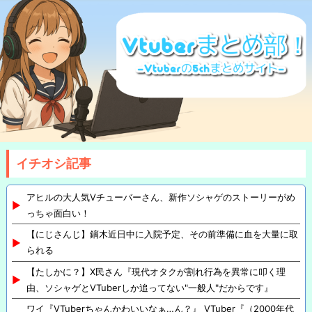
イチオシ記事
アヒルの大人気Vチューバーさん、新作ソシャゲのストーリーがめ
っちゃ面白い！
【にじさんじ】鏑木近日中に入院予定、その前準備に血を大量に取
られる
【たしかに？】X民さん『現代オタクが割れ行為を異常に叩く理
由、ソシャゲとVTuberしか追ってない"一般人"だからです』
ワイ『VTuberちゃんかわいいなぁ…ん？』 VTuber『（2000年代