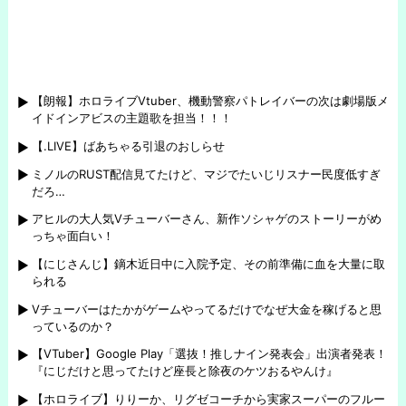
【朗報】ホロライブVtuber、機動警察パトレイバーの次は劇場版メ
イドインアビスの主題歌を担当！！！
【.LIVE】ばあちゃる引退のおしらせ
ミノルのRUST配信見てたけど、マジでたいじリスナー民度低すぎ
だろ…
アヒルの大人気Vチューバーさん、新作ソシャゲのストーリーがめ
っちゃ面白い！
【にじさんじ】鏑木近日中に入院予定、その前準備に血を大量に取
られる
Vチューバーはたかがゲームやってるだけでなぜ大金を稼げると思
っているのか？
【VTuber】Google Play「選抜！推しナイン発表会」出演者発表！
『にじだけと思ってたけど座長と除夜のケツおるやんけ』
【ホロライブ】りりーか、リグゼコーチから実家スーパーのフルー