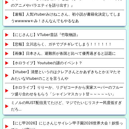
のアニメやバラエティを語り出す）』
【速報】人気Vtuberみけねこさん、初小説が書籍化決定してしま
うwwwww←み！さんなんでもやるなあ
【にじさんじ】VTuber昔話『竹取物語』
【悲報】立川志らく、ガチでブチギレてしまう！！！！！！
【画像】日本さん、避難所が各国と比べて優秀過ぎると話題に
【ホロライブ】Youtubeの謎のイベント？
【Vtuber】清楚というのはクレアさんとかあずきちとかエマたそ
みたいなVtuberのことを言うんや
【ホロライブ】りりーか、リグゼコーチから実家スーパーのフルー
ツ盛り合わせをもらう「シャインマスカット甘～～～～～い」
ミノルのRUST配信見てたけど、マジでたいじリスナー民度低すぎ
だろ…
【にじ甲2026】にじさんじサイレン甲子園2026世界大会！妖怪っ