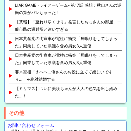
LIAR GAME -ライアーゲーム- 第17話 感想：秋山さんの逆
転の策がバレちゃった！
【悲報】「至れり尽くせり」発言したおっさんの部屋、一
般市民の避難所と違いすぎる
日本共産党の街宣車が電柱に衝突「居眠りをしてしまっ
た」同乗していた県議を含め男女3人重傷
日本共産党の街宣車が電柱に衝突「居眠りをしてしまっ
た」同乗していた県議を含め男女3人重傷
罪木蜜柑「えへへ…俺さんのお役に立てて嬉しいです
ぅ…」←絶対結婚する
【ミリマス】ついに美咲ちゃんが大人の色気を出し始め
た…！
その他
お問い合わせフォーム