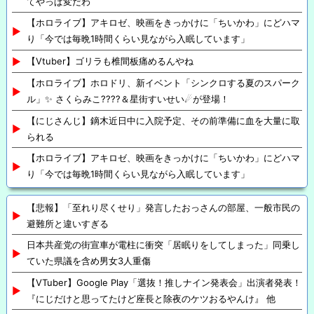
てやっぱ変だわ
【ホロライブ】アキロゼ、映画をきっかけに「ちいかわ」にどハマ
り「今では毎晩1時間くらい見ながら入眠しています」
【Vtuber】ゴリラも椎間板痛めるんやね
【ホロライブ】ホロドリ、新イベント「シンクロする夏のスパーク
ル」✨ さくらみこ????＆星街すいせい☄が登場！
【にじさんじ】鏑木近日中に入院予定、その前準備に血を大量に取
られる
【ホロライブ】アキロゼ、映画をきっかけに「ちいかわ」にどハマ
り「今では毎晩1時間くらい見ながら入眠しています」
【悲報】「至れり尽くせり」発言したおっさんの部屋、一般市民の
避難所と違いすぎる
日本共産党の街宣車が電柱に衝突「居眠りをしてしまった」同乗し
ていた県議を含め男女3人重傷
【VTuber】Google Play「選抜！推しナイン発表会」出演者発表！
『にじだけと思ってたけど座長と除夜のケツおるやんけ』 他