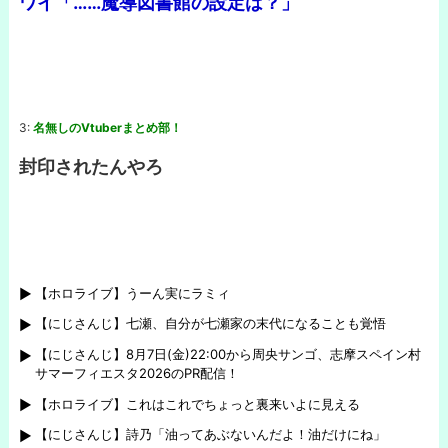
ワイ「……魔導図書館の設定は？」
3:
名無しのVtuberまとめ部！
封印されたんやろ
【ホロライブ】うーん実にラミィ
【にじさんじ】七瀬、自分が七瀬家の末代になることも覚悟
【にじさんじ】8月7日(金)22:00から周央サンゴ、志摩スペイン村
サマーフィエスタ2026のPR配信！
【ホロライブ】これはこれでちょっと裏来いよに見える
【にじさんじ】詩乃「油ってあぶないんだよ！油だけにね」