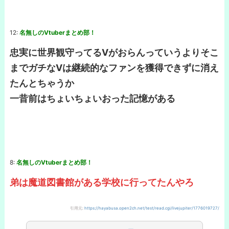
12:
名無しのVtuberまとめ部！
忠実に世界観守ってるVがおらんっていうよりそこ
までガチなVは継続的なファンを獲得できずに消え
たんとちゃうか
一昔前はちょいちょいおった記憶がある
8:
名無しのVtuberまとめ部！
弟は魔道図書館がある学校に行ってたんやろ
引用元:
https://hayabusa.open2ch.net/test/read.cgi/livejupiter/1776019727/