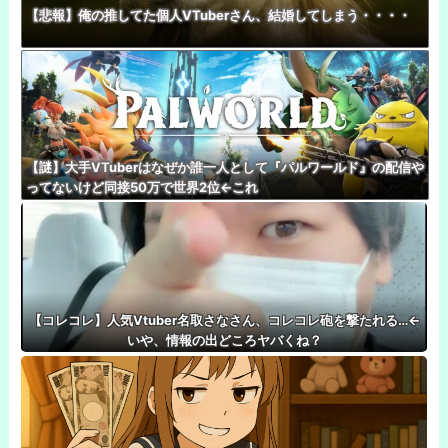
【悲報】俺の推してた個人VTuberさん、結婚してしまう・・・・
【謎】大手VTuberはなぜか誰一人として『パルワールド』の配信や
ってないけど同接50万で世界2位←これ
【コレコレ】人気Vtuber名取さなさん、コレコレ砲を撃たれる…←
いや、情報の出どころヤバくね？