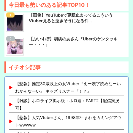
今日最も勢いのある記事TOP10！
【画像】YouTubeで更新止まってるこういう
Vtuber見ると泣きそうになる件…
【ぶいすぽ】胡桃のあさん『Uberのケンタッキ
ー・・・』
イチオシ記事
【悲報】推定30歳以上の女Vtuber『えー漢字読めなーい
わかんなーい』 キッズリスナー『！？』
【雑談】ホロライブ掲示板：ホロ速：PART2【配信実況
可】
【悲報】人気Vtuberさん、1998年生まれをカミングアウ
トwwwww