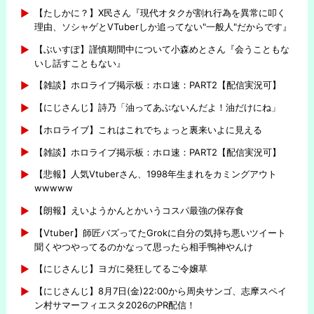
【たしかに？】X民さん『現代オタクが割れ行為を異常に叩く
理由、ソシャゲとVTuberしか追ってない"一般人"だからです』
【ぶいすぽ】謹慎期間中について小森めとさん『会うこともな
いし話すこともない』
【雑談】ホロライブ掲示板：ホロ速：PART2【配信実況可】
【にじさんじ】詩乃「油ってあぶないんだよ！油だけにね」
【ホロライブ】これはこれでちょっと裏来いよに見える
【雑談】ホロライブ掲示板：ホロ速：PART2【配信実況可】
【悲報】人気Vtuberさん、1998年生まれをカミングアウト
wwwww
【朗報】えいようかんとかいうコスパ最強の保存食
【Vtuber】師匠バズってたGrokに自分の気持ち悪いツイート
聞くやつやってるのかなって思ったら相手鴨神やんけ
【にじさんじ】ヨガに発狂してるご令嬢草
【にじさんじ】8月7日(金)22:00から周央サンゴ、志摩スペイ
ン村サマーフィエスタ2026のPR配信！