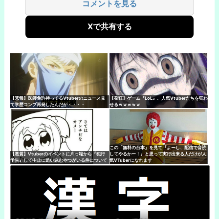
コメントを見る
Xで共有する
【悲報】医師免許持ってるVtuberのニュース見
【発狂】ゲーム『LoL』、人気Vtuberたちを狂わ
て学歴コンプ再発したんだが・・・・
せるｗｗｗｗｗ
この「無料の台本」を見て『よーし、配信で音読
【悪質】Vtuberのイベントに片っ端から『犯行
してやるかー！』と思って実行出来る人だけが人
予告』して中止に追い込むやつがいる件について
気VTuberになれます