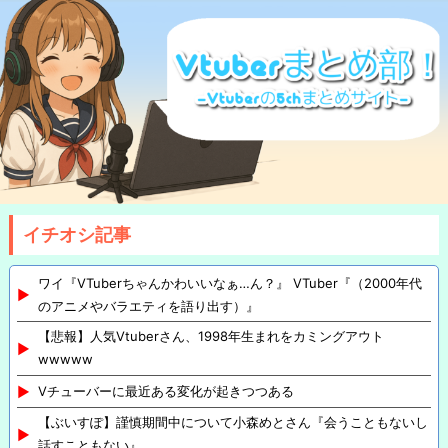
イチオシ記事
ワイ『VTuberちゃんかわいいなぁ…ん？』 VTuber『（2000年代
のアニメやバラエティを語り出す）』
【悲報】人気Vtuberさん、1998年生まれをカミングアウト
wwwww
Vチューバーに最近ある変化が起きつつある
【ぶいすぽ】謹慎期間中について小森めとさん『会うこともないし
話すこともない』