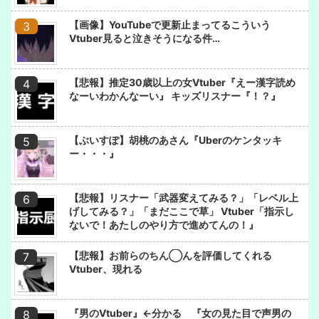
【画像】YouTubeで更新止まってるこういう
Vtuber見ると泣きそうになる件…
【悲報】推定30歳以上の女Vtuber『えー漢字読め
なーいわかんなーい』 キッズリスナー『！？』
【ぶいすぽ】胡桃のあさん『Uberのケンタッキ
ー・・・』
【悲報】リスナー「武器変えてみる？」「レベル上
げしてみる？」「まだここで草」 Vtuber「指示し
ないで！あたしのやり方で進めてんの！』
【悲報】お前らのちん◯んを評価してくれる
Vtuber、現れる
『男のVtuber』←分かる 『女の見た目で声男の