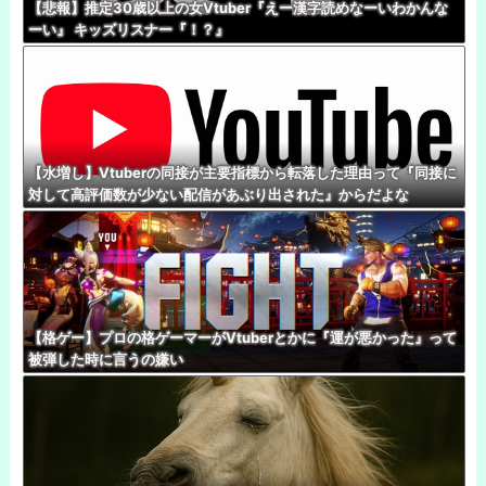
【悲報】推定30歳以上の女Vtuber『えー漢字読めなーいわかんな
ーい』 キッズリスナー『！？』
【水増し】Vtuberの同接が主要指標から転落した理由って『同接に
対して高評価数が少ない配信があぶり出された』からだよな
【格ゲー】プロの格ゲーマーがVtuberとかに『運が悪かった』って
被弾した時に言うの嫌い