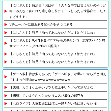
【にじさんじ】綺沙良「おはや！！大きな声では言えないのやけど
昨日みんなに言われた通り寝る前にトイレ行ったら世界変わった！
すげえええ」
Vチューバーに最近ある変化が起きつつある
【にじさんじ】詩乃「油ってあぶないんだよ！油だけにね」
【にじさんじ】8月7日(金)22:00から周央サンゴ、志摩スペイン村
サマーフィエスタ2026のPR配信！
【にじさんじ】詩乃「油ってあぶないんだよ！油だけにね」
【にじさんじ】詩乃「油ってあぶないんだよ！油だけにね」
【ゲーム脳】昔は多くあった「ゲーム叩き」が世の中から殆ど消え
てしまった理由wwwwwwwwwwwwww
【悲報】カラオケ上手いヤツと歌上手いヤツって別だよな
【朗報】えいようかんとかいうコスパ最強の保存食
【ホロライブ】大塚製薬にはびぶー好きがいるに違いない 他