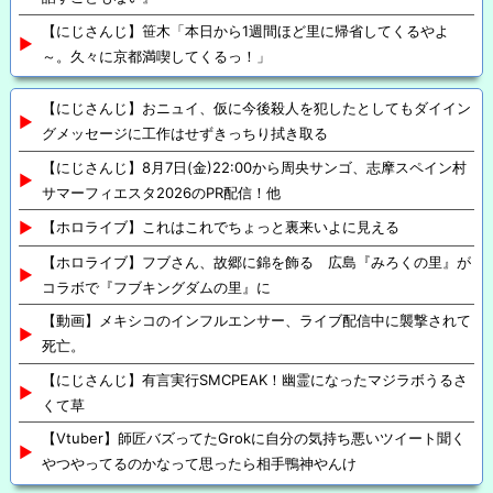
【にじさんじ】笹木「本日から1週間ほど里に帰省してくるやよ
～。久々に京都満喫してくるっ！」
【にじさんじ】おニュイ、仮に今後殺人を犯したとしてもダイイン
グメッセージに工作はせずきっちり拭き取る
【にじさんじ】8月7日(金)22:00から周央サンゴ、志摩スペイン村
サマーフィエスタ2026のPR配信！他
【ホロライブ】これはこれでちょっと裏来いよに見える
【ホロライブ】フブさん、故郷に錦を飾る 広島『みろくの里』が
コラボで『フブキングダムの里』に
【動画】メキシコのインフルエンサー、ライブ配信中に襲撃されて
死亡。
【にじさんじ】有言実行SMCPEAK！幽霊になったマジラボうるさ
くて草
【Vtuber】師匠バズってたGrokに自分の気持ち悪いツイート聞く
やつやってるのかなって思ったら相手鴨神やんけ