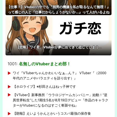
【仕事？】Vtuberの中でも『弱男の機嫌を私が取るなんて無理！』
って感じの人と『仕事だからしょうがないか...』って人がいるよね
【悲報】ワイ君、Vtuberが夢に出てきて恋してしまう…
1001:
名無しのVtuberまとめ部！
-
ワイ『VTuberちゃんかわいいなぁ…ん？』 VTuber『（2000
年代のアニメやバラエティを語り出す）』
【ホロライブ】※杉田さんはねっ子神です
【VTuber】新事務所「ウラロジゲームカンパニー」始動！“逆
異世界転生”した1期生5名が8月19日デビュー『作品のキャラク
ターがVtuberになるのはすごく斬新やね』
【朗報】えいようかんとかいうコスパ最強の保存食