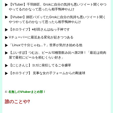
【VTuber】千羽師匠、Grokに自分の気持ち悪いツイート聞くやつ
やってるのかなって思ったら相手鴨神やんけ
【Vtuber】師匠バズってたGrokに自分の気持ち悪いツイート聞く
やつやってるのかなって思ったら相手鴨神やんけ
【ホロライブ】※杉田さんはねっ子神です
Vチューバーに最近ある変化が起きつつある
「Linuxで十分じゃね…？」世界が気付き始める他
【ぶいすぽ】つむお、ビール10種類飲み比べ第2弾！「最近は焼肉
屋で最初にビールを頼むくらい好き」
【にじさんじ】ヨガに発狂してるご令嬢草
【ホロライブ】 見事な女の子フォームからの剛速球
4:
名無しのVtuberまとめ部！
誰のことや?