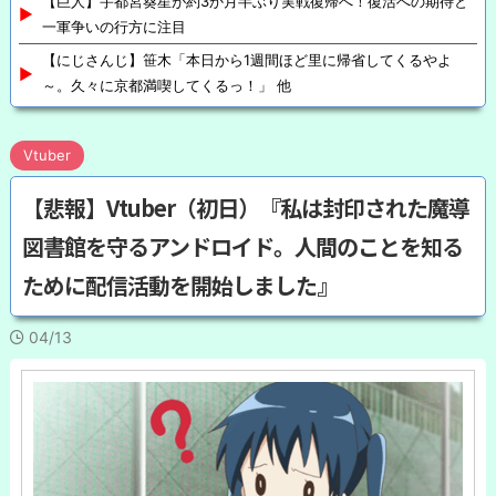
【巨人】宇都宮葵星が約3か月半ぶり実戦復帰へ！復活への期待と
一軍争いの行方に注目
【にじさんじ】笹木「本日から1週間ほど里に帰省してくるやよ
～。久々に京都満喫してくるっ！」 他
Vtuber
【悲報】Vtuber（初日）『私は封印された魔導
図書館を守るアンドロイド。人間のことを知る
ために配信活動を開始しました』
04/13