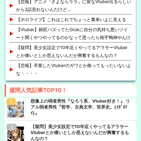
【悲報】アニメ『さよならララ』に変なVtuber出るらしい
から2話見れないんだけど…
【ホロライブ】これはこれでちょっと裏来いよに見える
【Vtuber】師匠バズってたGrokに自分の気持ち悪いツイ
ート聞くやつやってるのかなって思ったら相手鴨神やんけ
【疑問】美少女設定で10年近くやってるアラサーVtuber
とか痛いとしか思えないんだが興奮するもんなの？
【悲報】卒業したVtuberのガワとか曲ってもったいないよ
な・・・・
週間人気記事TOP10！
想像上の弱者男性『なろう系、Vtuber好き！』 リ
アル弱者男性『哲学、古典文学、世界史。(ﾒｶﾞﾈｸ
ｲ)』
【疑問】美少女設定で10年近くやってるアラサー
Vtuberとか痛いとしか思えないんだが興奮するも
んなの？