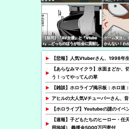
【疑問】『AV女優』と『Vtube
ゲーム実況して
r』…どっちのほうが社会に貢献し
かんない！わ
ている？
親切ボク『あ
Ｖさん『ネタ
【悲報】人気Vtuberさん、1998
【あらなみマイクラ】水面まどか、
う！ってやってんの草
【雑談】ホロライブ掲示板：ホロ速：
アヒルの大人気Vチューバーさん、
【ホロライブ】Youtubeの謎のイベ
【速報】子どもたちのヒーロー・任
用地域） 義援金5000万円寄付