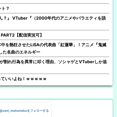
ント？
ん？』 VTuber『（2000年代のアニメやバラエティを語
PART2【配信実況可】
日本中を熱狂させたLiSAの代表曲「紅蓮華」！アニメ『鬼滅
した名曲のエネルギー
が割れ行為を異常に叩く理由、ソシャゲとVTuberしか追
っていいよね！ｗｗｗｗｗ
@vani_matomebuをフォローする