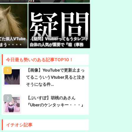
リで水着ガチャバトル！水着コンプリートできる
鐘マリン・兎田ぺこら】
中について小森めとさん『会うこともないし話す
た個人VTube
【疑問】Vtuberってもうタレント
ヒーロー・任天堂、熊本地震を受け製品修理は無
しまう・・・・
自体の人気が重要で『箱（事務
地域） 義援金5000万円寄付
所）』の優劣で語る時代じゃなく
なってね？
ビン素麺作れます」
今日最も勢いのある記事TOP10！
【画像】YouTubeで更新止まっ
さん、1998年生まれをカミングアウトwwwww
てるこういうVtuber見ると泣き
20機種にバックドア発見！ ネットに繋ぐだけで
そうになる件…
バーと通信
【ぶいすぽ】胡桃のあさん
『Uberのケンタッキー・・・』
イチオシ記事