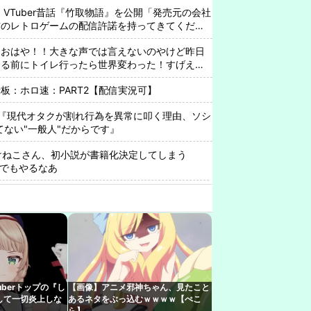
VTuber昔話『竹取物語』を公開「発売元の会社
前のレトロゲームの配信許諾を持ってきてくださ
「おはや！！大きな声では言えないのやけど昨日
寝る前にトイレ行ったら世界変わった！すげええ
板：ホロ速：PART2【配信実況可】
『現代オタクが割れ行為を異常に叩く理由、ソシ
ってない"一般人"だからです』
rみけねこさん、初小説が書籍化決定してしまう
んでもやるなあ
e見つけた：日本中を熱狂させたLiSAの代表曲「紅
刃』OPとして社会現象を巻き起こした名曲のエ
バーさん、音ゲーとの相性があんまり良くなさそ
beの謎のイベント？
berトップの『し
【画像】アニメ邪神ちゃん、見たこと
てないってずっと言ってるのに何故かみんな船上
して一切炎上しな
あるネタをぶっ込むｗｗｗｗ【ぺこ
ら】