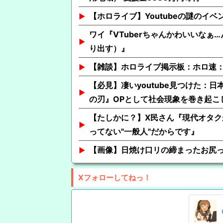
【ホロライブ】Youtubeの謎のイベ
ワイ『VTuberちゃんかわいいなぁ…
り出す）』
【雑談】ホロライブ掲示板：ホロ速：
【必見】凄いyoutube見つけた：
の刃』OPとして社会現象を巻き起こ
【たしかに？】X民さん『現代オタク
ってない"一般人"だからです』
【画像】日焼け口リの締まったお尻
Xフォローしてねっ！