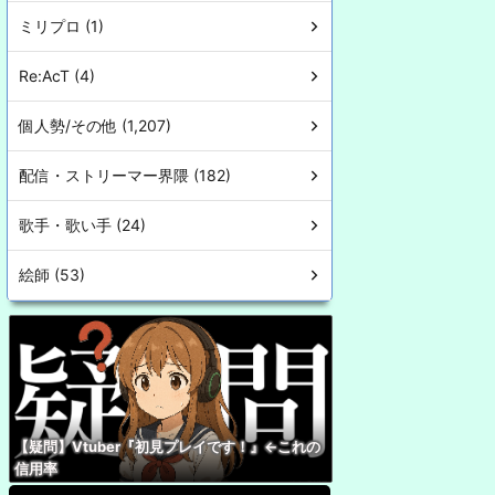
ミリプロ (1)
Re:AcT (4)
個人勢/その他 (1,207)
配信・ストリーマー界隈 (182)
歌手・歌い手 (24)
絵師 (53)
【疑問】Vtuber『初見プレイです！』←これの
信用率