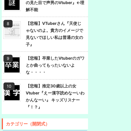
の見た目で声男のVtuber』←理
解不能
【悲報】VTuberさん『天使じ
ゃないのよ。貴方のイメージで
見ないでほしい私は普通の女の
子』
【悲報】卒業したVtuberのガワ
とか曲ってもったいないよ
な・・・・
【悲報】推定30歳以上の女
Vtuber『えー漢字読めなーいわ
かんなーい』 キッズリスナー
『！？』
カテゴリー（開閉式）