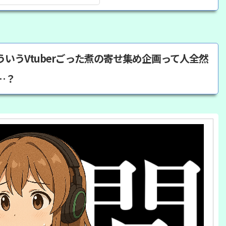
いうVtuberごった煮の寄せ集め企画って人全然
…？