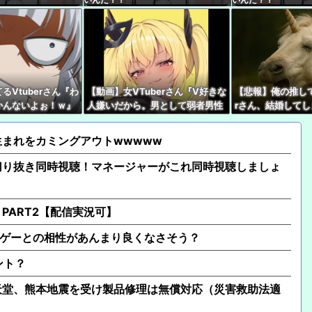
【ホロライブ】ぺこマ
のはどっちだ！！【宝
【ぶいすぽ】謹慎期間
こともない』
るVtuberさん『わ
【動画】女VTuberさん『V好きな
【悲報】俺の推して
【速報】子どもたちの
かんないよぉ！ｗ』
人嫌いだから。男として弱者男性
rさん、結婚して
償対応（災害救助法適用
っそれはですね！』
だから、V好きな人は』
バレやめてね！』
年生まれをカミングアウトwwwww
【ななし】みあち「ビ
切り抜き同時視聴！マネージャーがこれ同時視聴しましょ
【悲報】人気Vtuber
【衝撃】中国製ルーター
35秒ごとに中国のサー
PART2【配信実況可】
音ゲーとの相性があんまり良くなさそう？
ント？
天堂、熊本地震を受け製品修理は無償対応（災害救助法適