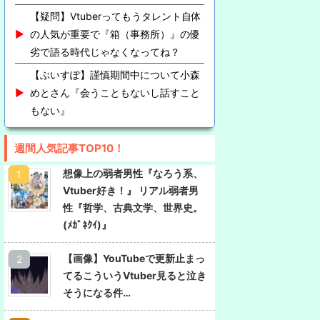
【疑問】Vtuberってもうタレント自体
の人気が重要で『箱（事務所）』の優
劣で語る時代じゃなくなってね？
【ぶいすぽ】謹慎期間中について小森
めとさん『会うこともないし話すこと
もない』
週間人気記事TOP10！
想像上の弱者男性『なろう系、
Vtuber好き！』 リアル弱者男
性『哲学、古典文学、世界史。
(ﾒｶﾞﾈｸｲ)』
【画像】YouTubeで更新止まっ
てるこういうVtuber見ると泣き
そうになる件…