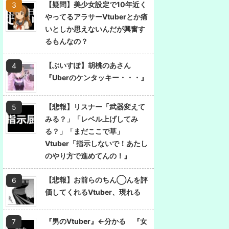
【疑問】美少女設定で10年近く
やってるアラサーVtuberとか痛
いとしか思えないんだが興奮す
るもんなの？
【ぶいすぽ】胡桃のあさん
『Uberのケンタッキー・・・』
【悲報】リスナー「武器変えて
みる？」「レベル上げしてみ
る？」「まだここで草」
Vtuber「指示しないで！あたし
のやり方で進めてんの！』
【悲報】お前らのちん◯んを評
価してくれるVtuber、現れる
『男のVtuber』←分かる 『女