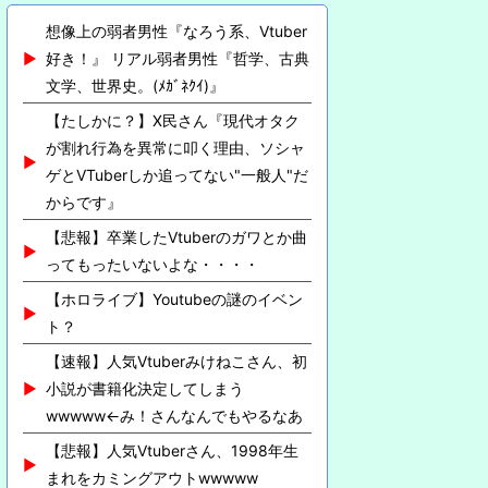
想像上の弱者男性『なろう系、Vtuber
好き！』 リアル弱者男性『哲学、古典
文学、世界史。(ﾒｶﾞﾈｸｲ)』
【たしかに？】X民さん『現代オタク
が割れ行為を異常に叩く理由、ソシャ
ゲとVTuberしか追ってない"一般人"だ
からです』
【悲報】卒業したVtuberのガワとか曲
ってもったいないよな・・・・
【ホロライブ】Youtubeの謎のイベン
ト？
【速報】人気Vtuberみけねこさん、初
小説が書籍化決定してしまう
wwwww←み！さんなんでもやるなあ
【悲報】人気Vtuberさん、1998年生
まれをカミングアウトwwwww