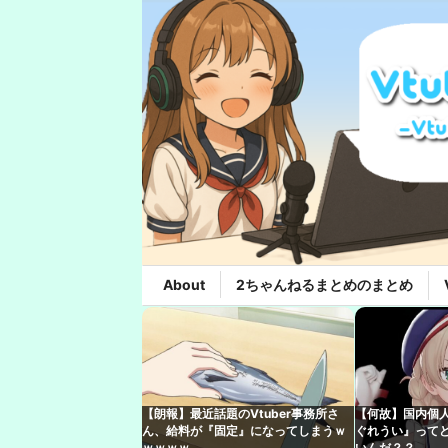
About
2ちゃんねるまとめのまとめ
【朗報】最近話題のVtuber事務所さ
【何故】国内個人
ん、給料が『固定』になってしまうｗ
ぐれうい』って
ｗｗｗｗ
いんだ？？