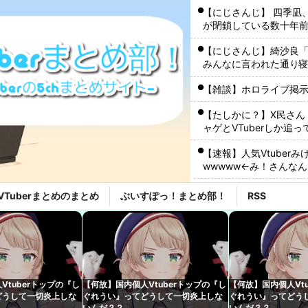
【にじさんじ】 四季凪、
が閉鎖している数十年
い」
【にじさんじ】綺沙良
みんなに言われた通り
え」
【雑談】ホロライブ掲示
【たしかに？】X民さん
ャゲとVTuberしか追
【速報】人気Vtube
wwwww←み！さんな
【必見】凄いyoutub
VTuberまとめのまとめ
ぶいすぽっ！まとめ部！
RSS
蓮華」！アニメ『鬼滅の
ネルギー
アヒルの大人気Vチュー
う？
【ホロライブ】Youtu
Vtuberトップの『し
【何故】国内個人Vtuberトップの『し
【何故】国内個人Vtu
【ホロライブ】船持っ
どうして一切炎上しな
ぐれうい』ってどうして一切炎上しな
ぐれうい』ってどう
にいるよね
いんだ？？
いんだ？？