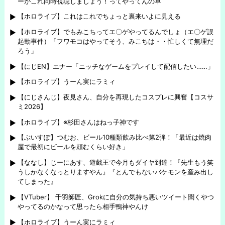
ーがこれ同時視聴しましょう！ってやってんの草
【ホロライブ】これはこれでちょっと裏来いよに見える
【ホロライブ】でもみこちってエ〇ゲやってるんでしょ（エ〇ゲ誤
起動事件）「フワモコはやってそう、みこちは・・忙しくて無理だ
ろう」
【にじEN】エナー「ニッチなゲームをプレイして配信したい……」
【ホロライブ】うーん実にラミィ
【にじさんじ】夜見さん、自分を再現したコスプレに興奮【コスサ
ミ2026】
【ホロライブ】※杉田さんはねっ子神です
【ぶいすぽ】つむお、ビール10種類飲み比べ第2弾！「最近は焼肉
屋で最初にビールを頼むくらい好き」
【ななし】じーにあす、遊戯王で今月もダイヤ到達！『先生もう笑
うしかなくなっとりますやん』『とんでもないバケモンを産み出し
てしまった』
【VTuber】 千羽師匠、Grokに自分の気持ち悪いツイート聞くやつ
やってるのかなって思ったら相手鴨神やんけ
【ホロライブ】うーん実にラミィ