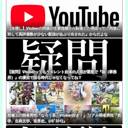
【水増し】Vtuberの同接が主要指標から転落した理由って『同接に
対して高評価数が少ない配信があぶり出された』からだよな
【疑問】Vtuberってもうタレント自体の人気が重要で『箱（事務
所）』の優劣で語る時代じゃなくなってね？
想像上の弱者男性『なろう系、Vtuber好き！』 リアル弱者男性『哲
学、古典文学、世界史。(ﾒｶﾞﾈｸｲ)』