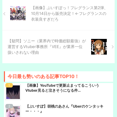
【画像】ぶいすぽっ！フレグランス第2弾、
10月14日から販売決定！←フレグランスの
衣装良すぎだろ
【疑問】ソニー（業界内で時価総額最強）が
運営するVtuber事務所『VEE』が業界一位
扱いされない理由
今日最も勢いのある記事TOP10！
【画像】YouTubeで更新止まってるこういう
Vtuber見ると泣きそうになる件…
【ぶいすぽ】胡桃のあさん『Uberのケンタッキ
ー・・・』