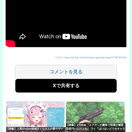
引用元:
https://mi.5ch.net/test/read.cgi/news4vip/1759740124/
コメントを見る
Xで共有する
【画像】VTuber『エアガンが趣味で部屋が滅茶
【画像】人気Vtuber結城さくなさんの新デザイ
苦茶汚いんだよね』 ワイ『はいはいどうせキャラ