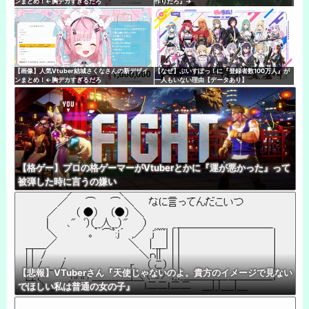
ンまとめ！←胸デカすぎるだろ
作りだろ』→
【画像】人気Vtuber結城さくなさんの新デザイ
【なぜ】ぶいすぽっ！に『登録者数100万人』が
ンまとめ！←胸デカすぎるだろ
一人もいない理由【データあり】
【格ゲー】プロの格ゲーマーがVtuberとかに『運が悪かった』って
被弾した時に言うの嫌い
【悲報】VTuberさん『天使じゃないのよ。貴方のイメージで見ない
でほしい私は普通の女の子』