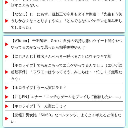
話すこともない』
【ななし】じーにあす、遊戯王で今月もダイヤ到達！『先生もう笑
うしかなくなっとりますやん』『とんでもないバケモンを産み出し
てしまった』
【VTuber】 千羽師匠、Grokに自分の気持ち悪いツイート聞くやつ
やってるのかなって思ったら相手鴨神やんけ
【にじさんじ】椎名さんべっきー呼べることにウキウキで草
【ホロライブ】でもみこちってエ〇ゲやってるんでしょ（エ〇ゲ誤
起動事件）「フワモコはやってそう、みこちは・・忙しくて無理だ
ろう」
【ホロライブ】うーん実にラミィ
【にじEN】エナー「ニッチなゲームをプレイして配信したい……」
【ホロライブ】うーん実にラミィ
【悲報】男女比「50:50」なコンテンツ、よくよく考えると何もな
い