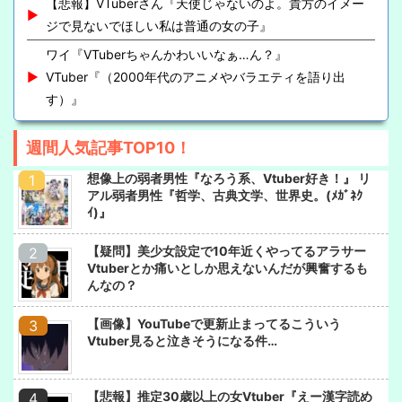
【悲報】VTuberさん『天使じゃないのよ。貴方のイメー
ジで見ないでほしい私は普通の女の子』
ワイ『VTuberちゃんかわいいなぁ…ん？』
VTuber『（2000年代のアニメやバラエティを語り出
す）』
週間人気記事TOP10！
想像上の弱者男性『なろう系、Vtuber好き！』 リ
アル弱者男性『哲学、古典文学、世界史。(ﾒｶﾞﾈｸ
ｲ)』
【疑問】美少女設定で10年近くやってるアラサー
Vtuberとか痛いとしか思えないんだが興奮するも
んなの？
【画像】YouTubeで更新止まってるこういう
Vtuber見ると泣きそうになる件…
【悲報】推定30歳以上の女Vtuber『えー漢字読め