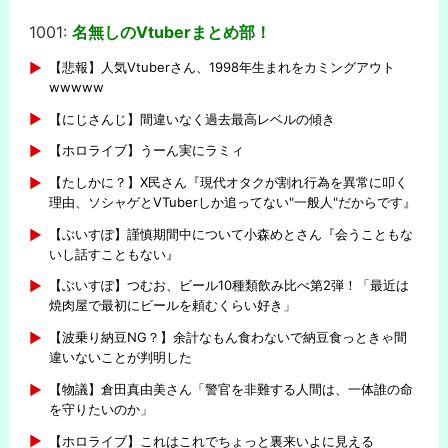
1001:
名無しのVtuberまとめ部！
-
【悲報】人気Vtuberさん、1998年生まれをカミングアウト
wwwww
【にじさんじ】間違いなく過去最高レベルの傾き
【ホロライブ】うーん実にラミィ
【たしかに？】X民さん『現代オタクが割れ行為を異常に叩く
理由、ソシャゲとVTuberしか追ってない"一般人"だからです』
【ぶいすぽ】謹慎期間中について小森めとさん『会うこともな
いし話すこともない』
【ぶいすぽ】つむお、ビール10種類飲み比べ第2弾！「最近は
焼肉屋で最初にビールを頼むくらい好き」
【波乗り納豆NG？】余計なもん食わないで納豆食っときゃ間
違いないことが判明した
【物議】倉田真由美さん「警官を非難する人間は、一体誰の命
を守りたいのか」
【ホロライブ】これはこれでちょっと裏来いよに見える