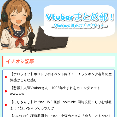
イチオシ記事
【ホロライブ】ホロドリ初イベント終了！！！ランキング各帯の空
気感はこんな感じ
【悲報】人気Vtuberさん、1998年生まれをカミングアウト
wwwww
【にじさんじ】叶 2nd LIVE 孤独 -solitude-同時視聴！りりむ感極
まって泣いちゃってるやんけ
【ぶいすぽ】謹慎期間中について小森めとさん『会うこともないし