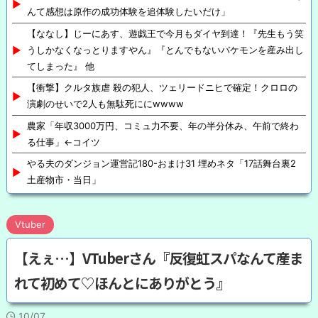
んて感想は原作の成功体験を追体験したいだけ」
【ななし】じーにあす、遊戯王で今月もダイヤ到達！『先生もう笑
うしかなくなっとりますやん』『とんでもないバケモンを産み出し
てしまった』 他
【衝撃】クルタ族虐 殺の犯人、ツェリードニヒで確定！クロロの
演劇のせいで2人も無駄死ににwwww
農家「年収3000万円、コミュ力不要、年の半分休み、午前で終わ
る仕事」←コイツ
やる夫のダンジョン運営記180-おまけ31 埋めネタ「17話舞台裏2
土産物市・当日」
Vtuber
【えぇ…】VTuberさん『反復虹スパなんて産ま
れて初めて♡ほんとにありがとう』
10/07