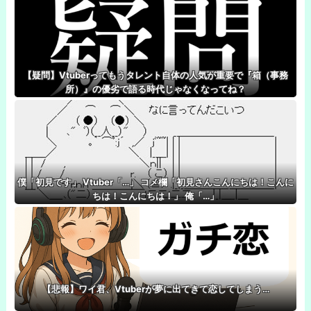
【疑問】Vtuberってもうタレント自体の人気が重要で『箱（事務
所）』の優劣で語る時代じゃなくなってね？
僕「初見です」 Vtuber「…」 コメ欄「初見さんこんにちは！こんに
ちは！こんにちは！」 俺「…」
【悲報】ワイ君、Vtuberが夢に出てきて恋してしまう…