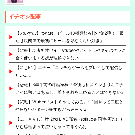
イチオシ記事
【ぶいすぽ】つむお、ビール10種類飲み比べ第2弾！「最
近は焼肉屋で最初にビールを頼むくらい好き」
【悲報】弱者男性ワイ、Vtuberやアイドルやキャバクラに
金を使いまくる奴が理解できない…
【にじEN】エナー「ニッチなゲームをプレイして配信し
たい……」
【悲報】6年半前の評論家様『今後も初音ミクよりキズナ
アイに勢いはあるし、誰もそれを止めることはできない』
【悲報】Vtuber『スト６やってみる』←1回やって二度と
やらないパターン多すぎだろｗｗｗｗ
【にじさんじ】叶 2nd LIVE 孤独 -solitude-同時視聴！り
りむ感極まって泣いちゃってるやんけ