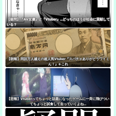
【疑問】『AV女優』と『Vtuber』…どっちのほうが社会に貢献して
いる？
【朗報】同説万人越えの超人気Vtuber『スパチャありがとうワイく
ん！』←これ
【悲報】Vtuberってちょっと話題になったゲームに一斉に飛びつい
てちょっと試食して去っていくよね…