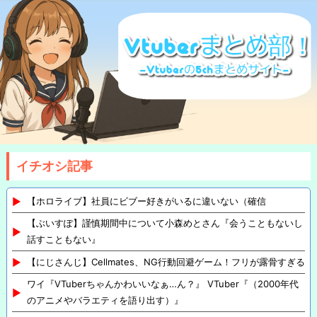
イチオシ記事
【ホロライブ】社員にビブー好きがいるに違いない（確信
【ぶいすぽ】謹慎期間中について小森めとさん『会うこともないし
話すこともない』
【にじさんじ】Cellmates、NG行動回避ゲーム！フリが露骨すぎる
ワイ『VTuberちゃんかわいいなぁ…ん？』 VTuber『（2000年代
のアニメやバラエティを語り出す）』