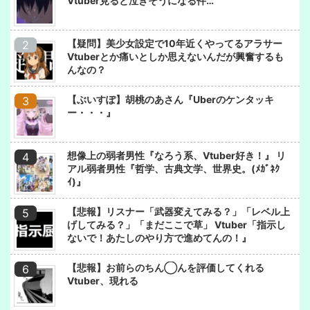
Vtuber見ると泣きそうになる件…
【疑問】美少女設定で10年近くやってるアラサー
Vtuberとか痛いとしか思えないんだが興奮するも
んなの？
【ぶいすぽ】胡桃のあさん『Uberのケンタッキ
ー・・・』
想像上の弱者男性『なろう系、Vtuber好き！』 リ
アル弱者男性『哲学、古典文学、世界史。(ﾒｶﾞﾈｸ
ｲ)』
【悲報】リスナー「武器変えてみる？」「レベル上
げしてみる？」「まだここで草」 Vtuber「指示し
ないで！あたしのやり方で進めてんの！』
【悲報】お前らのちん◯んを評価してくれる
Vtuber、現れる