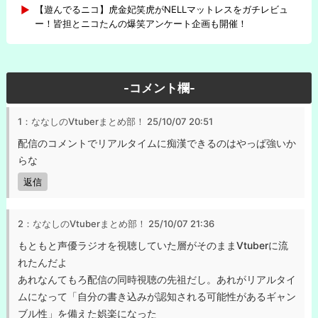
【遊んでるニコ】虎金妃笑虎がNELLマットレスをガチレビュ
ー！皆担とニコたんの爆笑アンケート企画も開催！
-コメント欄-
1：ななしのVtuberまとめ部！
25/10/07 20:51
配信のコメントでリアルタイムに痴漢できるのはやっぱ強いか
らな
返信
2：ななしのVtuberまとめ部！
25/10/07 21:36
もともと声優ラジオを視聴していた層がそのままVtuberに流
れたんだよ
あれなんてもろ配信の同時視聴の先祖だし。あれがリアルタイ
ムになって「自分の書き込みが認知される可能性があるギャン
ブル性」を備えた娯楽になった