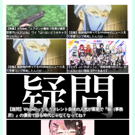
【画像】VTuber『エアガンが趣味で部屋が滅茶
苦茶汚いんだよね』 ワイ『はいはいどうせキャラ
【悲報】医師免許持ってるVtuberのニュース見
作りだろ』→
て学歴コンプ再発したんだが・・・・
【悲報】医師免許持ってるVtuberのニュース見
【なぜ】ぶいすぽっ！に『登録者数100万人』が
て学歴コンプ再発したんだが・・・・
一人もいない理由【データあり】
【疑問】Vtuberってもうタレント自体の人気が重要で『箱（事務
所）』の優劣で語る時代じゃなくなってね？