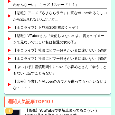
わかんなーい』 キッズリスナー『！？』
【悲報】アニメ『さよならララ』に変なVtuber出るらしい
から2話見れないんだけど…
【ホロライブ】トワ様3D新衣装くっぞ！
【悲報】VTuberさん『天使じゃないのよ。貴方のイメー
ジで見ないでほしい私は普通の女の子』
【ホロライブ】社員にビブー好きがいるに違いない（確信
【ホロライブ】社員にビブー好きがいるに違いない（確信
【ぶいすぽ】謹慎期間中について小森めとさん『会うこと
もないし話すこともない』
【悲報】卒業したVtuberのガワとか曲ってもったいないよ
な・・・・
週間人気記事TOP10！
【画像】YouTubeで更新止まってるこういう