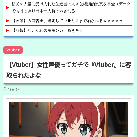
移民を大量に受け入れた先進国は大きな経済的恩恵を享受→データ
でもはっきり日本一人負け示される
【画像】坂口杏里、逃走してウ●カスまで晒されるｗｗｗｗｗ
【悲報】ちいかわのモモンガ、逝きそう
Vtuber
【Vtuber】女性声優ってガチで『Vtuber』に客
取られたよな
10/07