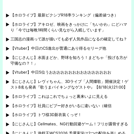
【ホロライブ】最新ピクシブR18率ランキング（偏差値つき）
【ホロライブ】アキロゼ、映画をきっかけに「ちいかわ」にどハマ
り「今では毎晩1時間くらい見ながら入眠しています」
三国志の漫画って誰が描いても必ず人気作品になるの確定してね？
【Vtuber】中日のCS進出が普通にあり得るセリーグ他
【にじさんじ】水面まどか、野球を知ろう！まどちゃ「投げる方が
守備なの？！」
【Vtuber】中日5位うおおおおおおおおおおおおおおおお
【にじさんじ】レヴィちゃん、3Dライブ「人間燦歌」開催決定！ゲ
スト8名も発表『歌うまバイキングなゲストや』【8/18(火)21:00】
【ホロライブ】これはこれでちょっと裏来いよに見える
【ホロライブ】社員にビブー好きがいるに違いない（確信
【ホロライブ】トワ様3D新衣装くっぞ！
【にじさんじ】Cellmates、NG行動回避ゲーム！フリが露骨すぎる
【にじさんじ】遊戯王WCS2026 予選実況は2つの配信を楽しめる