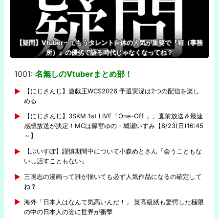
【疑問】Vtuberってもうタレント自体の人気が重要で『箱（事務
所）』の優劣で語る時代じゃなくなってね？
1001:
名無しのVtuberまとめ部！
-
【にじさんじ】遊戯王WCS2026 予選実況は2つの配信を楽し
める
【にじさんじ】3SKM 1st LIVE「One-Off 」、直前放送＆最速
感想放送が決定！MCは篠宮ゆの・城瀬いすみ【8/23(日)16:45
～】
【ぶいすぽ】謹慎期間中について小森めとさん『会うこともな
いし話すこともない』
三国志の漫画って誰が描いても必ず人気作品になるの確定して
ね？
海外「日本人はなんて気高いんだ！」 英高級紙も驚愕した極限
の中の日本人の姿に世界が衝撃