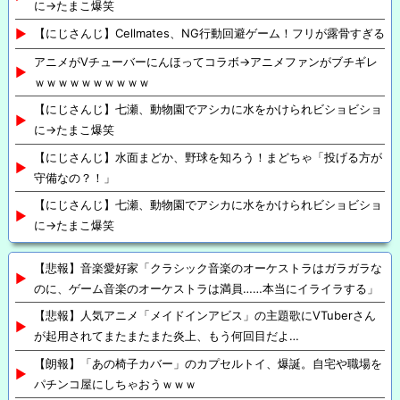
に→たまこ爆笑
【にじさんじ】Cellmates、NG行動回避ゲーム！フリが露骨すぎる
アニメがVチューバーにんほってコラボ→アニメファンがブチギレ
ｗｗｗｗｗｗｗｗｗｗ
【にじさんじ】七瀬、動物園でアシカに水をかけられビショビショ
に→たまこ爆笑
【にじさんじ】水面まどか、野球を知ろう！まどちゃ「投げる方が
守備なの？！」
【にじさんじ】七瀬、動物園でアシカに水をかけられビショビショ
に→たまこ爆笑
【悲報】音楽愛好家「クラシック音楽のオーケストラはガラガラな
のに、ゲーム音楽のオーケストラは満員……本当にイライラする」
【悲報】人気アニメ「メイドインアビス」の主題歌にVTuberさん
が起用されてまたまたまた炎上、もう何回目だよ…
【朗報】「あの椅子カバー」のカプセルトイ、爆誕。自宅や職場を
パチンコ屋にしちゃおうｗｗｗ