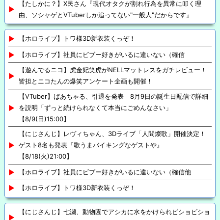
【たしかに？】X民さん『現代オタクが割れ行為を異常に叩く理
由、ソシャゲとVTuberしか追ってない"一般人"だからです』
【ホロライブ】トワ様3D新衣装くっぞ！
【ホロライブ】社員にビブー好きがいるに違いない（確信
【遊んでるニコ】虎金妃笑虎がNELLマットレスをガチレビュー！
皆担とニコたんの爆笑アンケート企画も開催！
【VTuber】ばあちゃる、引退を発表 8月9日の誕生日配信で詳細
を説明「ずっと続けられなくて本当にごめんなさい」
【8/9(日)15:00】
【にじさんじ】レヴィちゃん、3Dライブ「人間燦歌」開催決定！
ゲスト8名も発表『歌うまバイキングなゲストや』
【8/18(火)21:00】
【ホロライブ】社員にビブー好きがいるに違いない（確信他
【ホロライブ】トワ様3D新衣装くっぞ！
【にじさんじ】七瀬、動物園でアシカに水をかけられビショビショ