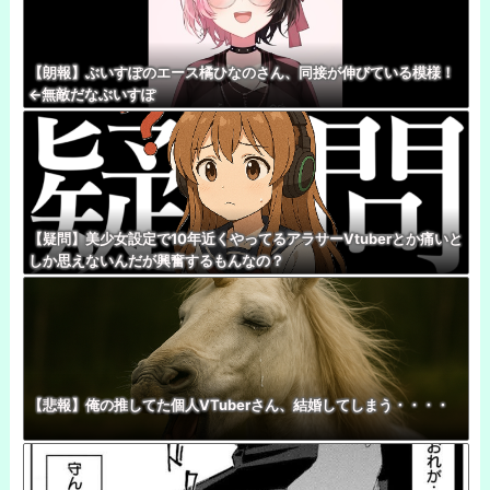
【朗報】ぶいすぽのエース橘ひなのさん、同接が伸びている模様！
←無敵だなぶいすぽ
【疑問】美少女設定で10年近くやってるアラサーVtuberとか痛いと
しか思えないんだが興奮するもんなの？
【悲報】俺の推してた個人VTuberさん、結婚してしまう・・・・