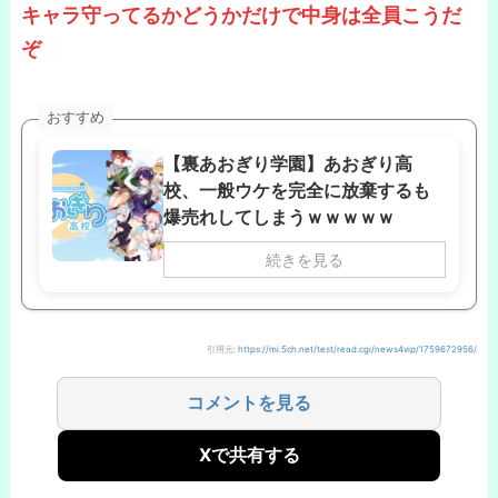
キャラ守ってるかどうかだけで中身は全員こうだ
ぞ
おすすめ
【裏あおぎり学園】あおぎり高
校、一般ウケを完全に放棄するも
爆売れしてしまうｗｗｗｗｗ
続きを見る
引用元:
https://mi.5ch.net/test/read.cgi/news4vip/1759672956/
コメントを見る
Xで共有する