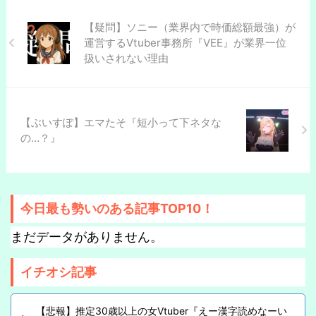
【疑問】ソニー（業界内で時価総額最強）が
運営するVtuber事務所『VEE』が業界一位
扱いされない理由
【ぶいすぽ】エマたそ『短小って下ネタな
の…？』
今日最も勢いのある記事TOP10！
まだデータがありません。
イチオシ記事
【悲報】推定30歳以上の女Vtuber『えー漢字読めなーい