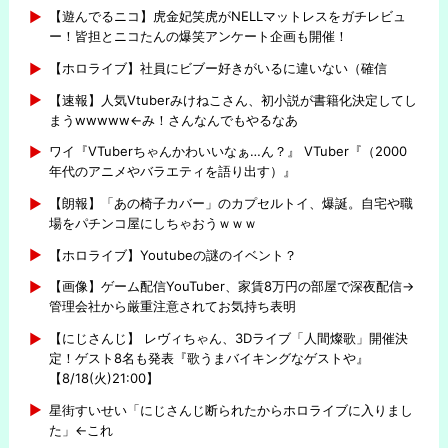
【遊んでるニコ】虎金妃笑虎がNELLマットレスをガチレビュ
ー！皆担とニコたんの爆笑アンケート企画も開催！
【ホロライブ】社員にビブー好きがいるに違いない（確信
【速報】人気Vtuberみけねこさん、初小説が書籍化決定してし
まうwwwww←み！さんなんでもやるなあ
ワイ『VTuberちゃんかわいいなぁ…ん？』 VTuber『（2000
年代のアニメやバラエティを語り出す）』
【朗報】「あの椅子カバー」のカプセルトイ、爆誕。自宅や職
場をパチンコ屋にしちゃおうｗｗｗ
【ホロライブ】Youtubeの謎のイベント？
【画像】ゲーム配信YouTuber、家賃8万円の部屋で深夜配信→
管理会社から厳重注意されてお気持ち表明
【にじさんじ】 レヴィちゃん、3Dライブ「人間燦歌」開催決
定！ゲスト8名も発表『歌うまバイキングなゲストや』
【8/18(火)21:00】
星街すいせい「にじさんじ断られたからホロライブに入りまし
た」←これ