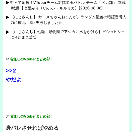
打って応援！VTuberチーム対抗出玉バトル チーム「ペカ部」 本戦
1戦目【七星みりり/ルルン・ルルリカ】[2026.08.08]
【にじさんじ】 サロメちゃんおまんが、ランダム配置の暗証番号入
力に敗北「3回失敗しましたわ」
【にじさんじ】七瀬、動物園でアシカに水をかけられビショビショ
に→たまこ爆笑
4:
名無しのVtuberまとめ部！
>>2
やだよ
3:
名無しのVtuberまとめ部！
身バレさせればやめる