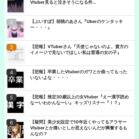
Vtuber見ると泣きそうになる件…
【ぶいすぽ】胡桃のあさん『Uberのケンタッキ
ー・・・』
【悲報】VTuberさん『天使じゃないのよ。貴方の
イメージで見ないでほしい私は普通の女の子』
【悲報】卒業したVtuberのガワとか曲ってもった
いないよな・・・・
【悲報】推定30歳以上の女Vtuber『えー漢字読め
なーいわかんなーい』 キッズリスナー『！？』
【疑問】美少女設定で10年近くやってるアラサー
Vtuberとか痛いとしか思えないんだが興奮するも
んなの？