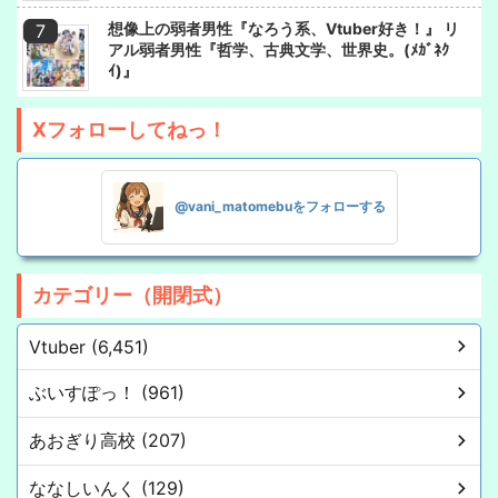
想像上の弱者男性『なろう系、Vtuber好き！』 リ
アル弱者男性『哲学、古典文学、世界史。(ﾒｶﾞﾈｸ
ｲ)』
Xフォローしてねっ！
@vani_matomebuをフォローする
カテゴリー（開閉式）
Vtuber (6,451)
ぶいすぽっ！ (961)
あおぎり高校 (207)
ななしいんく (129)