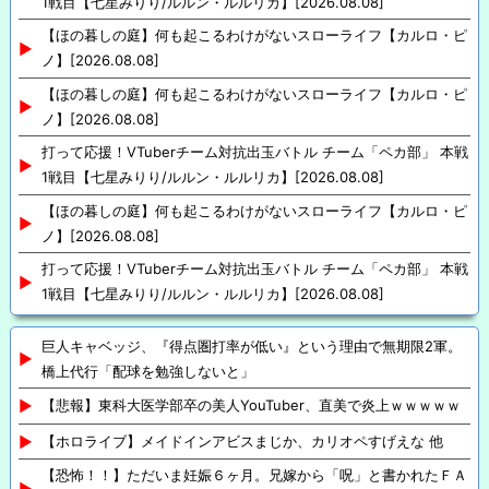
1戦目【七星みりり/ルルン・ルルリカ】[2026.08.08]
【ほの暮しの庭】何も起こるわけがないスローライフ【カルロ・ピ
ノ】[2026.08.08]
【ほの暮しの庭】何も起こるわけがないスローライフ【カルロ・ピ
ノ】[2026.08.08]
打って応援！VTuberチーム対抗出玉バトル チーム「ペカ部」 本戦
1戦目【七星みりり/ルルン・ルルリカ】[2026.08.08]
【ほの暮しの庭】何も起こるわけがないスローライフ【カルロ・ピ
ノ】[2026.08.08]
打って応援！VTuberチーム対抗出玉バトル チーム「ペカ部」 本戦
1戦目【七星みりり/ルルン・ルルリカ】[2026.08.08]
巨人キャベッジ、『得点圏打率が低い』という理由で無期限2軍。
橋上代行「配球を勉強しないと」
【悲報】東科大医学部卒の美人YouTuber、直美で炎上ｗｗｗｗｗ
【ホロライブ】メイドインアビスまじか、カリオペすげえな 他
【恐怖！！】ただいま妊娠６ヶ月。兄嫁から「呪」と書かれたＦＡ