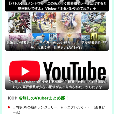
【バトル】コメントワイ『このあと行く世界樹でレベル上げすると
効率良いですよ』 Vtuber『ネタバレやめてね？』→
想像上の弱者男性『なろう系、Vtuber好き！』 リアル弱者男性『哲
学、古典文学、世界史。(ﾒｶﾞﾈｸｲ)』
【水増し】Vtuberの同接が主要指標から転落した理由って『同接に
対して高評価数が少ない配信があぶり出された』からだよな
1001:
名無しのVtuberまとめ部！
-
日向坂OGの最新ランジェリー、もうエグいだろ・・・(画像ど
ーん)