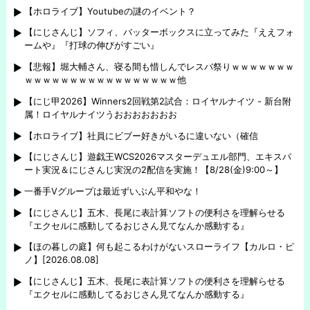
【ホロライブ】Youtubeの謎のイベント？
【にじさんじ】ソフィ、バッターボックスに立ってみた『ええフォ
ームや』『打球の伸びがすごい』
【悲報】堀大輔さん、寝る間も惜しんでレスバ祭りｗｗｗｗｗｗｗ
ｗｗｗｗｗｗｗｗｗｗｗｗｗｗｗｗｗ他
【にじ甲2026】Winners2回戦第2試合：ロイヤルナイツ - 新台附
属！ロイヤルナイツうおおおおおおお
【ホロライブ】社員にビブー好きがいるに違いない（確信
【にじさんじ】遊戯王WCS2026マスターデュエル部門、エキスパ
ート実況＆にじさんじ実況の2配信を実施！【8/28(金)9:00～】
一番手Vグループは最近ずいぶん平和やな！
【にじさんじ】五木、長尾に表計算ソフトの便利さを理解らせる
『エクセルに感動してるおじさん見てなんか感動する』
【ほの暮しの庭】何も起こるわけがないスローライフ【カルロ・ピ
ノ】[2026.08.08]
【にじさんじ】五木、長尾に表計算ソフトの便利さを理解らせる
『エクセルに感動してるおじさん見てなんか感動する』