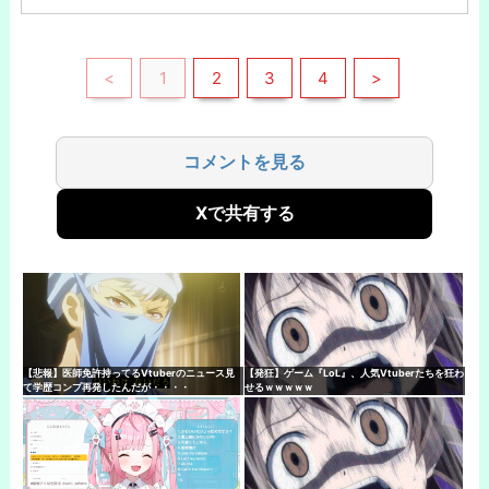
<
1
2
3
4
>
コメントを見る
Xで共有する
【悲報】医師免許持ってるVtuberのニュース見
【発狂】ゲーム『LoL』、人気Vtuberたちを狂わ
て学歴コンプ再発したんだが・・・・
せるｗｗｗｗｗ