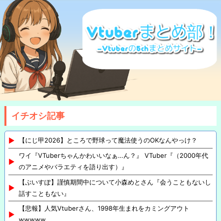
イチオシ記事
【にじ甲2026】ところで野球って魔法使うのOKなんやっけ？
ワイ『VTuberちゃんかわいいなぁ…ん？』 VTuber『（2000年代
のアニメやバラエティを語り出す）』
【ぶいすぽ】謹慎期間中について小森めとさん『会うこともないし
話すこともない』
【悲報】人気Vtuberさん、1998年生まれをカミングアウト
wwwww