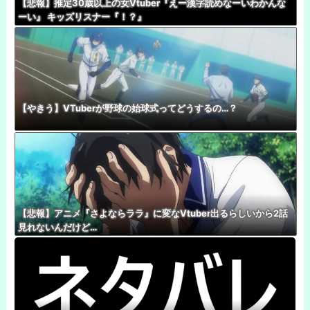
【悲報】推定30歳以上の女Vtuber『えー漢字読めなーいわかんな
ーい』 キッズリスナー『！？』
【やきう】VTuberが野球の始球式ってどうするの…？
【悲報】アニメ『さよならララ』に変なVtuber出るらしいから2話
見れないんだけど…