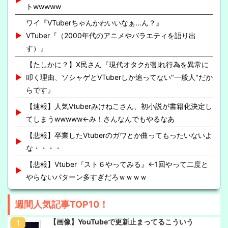
トwwwww
ワイ『VTuberちゃんかわいいなぁ…ん？』
VTuber『（2000年代のアニメやバラエティを語り出
す）』
【たしかに？】X民さん『現代オタクが割れ行為を異常に
叩く理由、ソシャゲとVTuberしか追ってない"一般人"だか
らです』
【速報】人気Vtuberみけねこさん、初小説が書籍化決定し
てしまうwwwww←み！さんなんでもやるなあ
【悲報】卒業したVtuberのガワとか曲ってもったいないよ
な・・・・
【悲報】Vtuber『スト６やってみる』←1回やって二度と
やらないパターン多すぎだろｗｗｗｗ
週間人気記事TOP10！
【画像】YouTubeで更新止まってるこういう