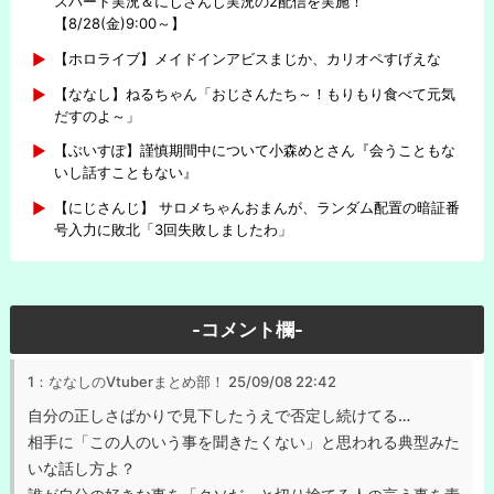
スパート実況＆にじさんじ実況の2配信を実施！
【8/28(金)9:00～】
【ホロライブ】メイドインアビスまじか、カリオペすげえな
【ななし】ねるちゃん「おじさんたち～！もりもり食べて元気
だすのよ～」
【ぶいすぽ】謹慎期間中について小森めとさん『会うこともな
いし話すこともない』
【にじさんじ】 サロメちゃんおまんが、ランダム配置の暗証番
号入力に敗北「3回失敗しましたわ」
-コメント欄-
1：ななしのVtuberまとめ部！
25/09/08 22:42
自分の正しさばかりで見下したうえで否定し続けてる…
相手に「この人のいう事を聞きたくない」と思われる典型みた
いな話し方よ？