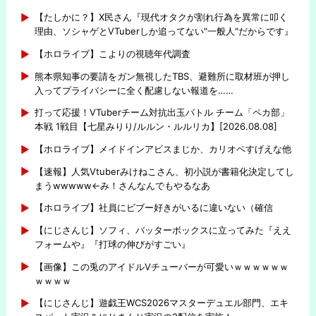
【たしかに？】X民さん『現代オタクが割れ行為を異常に叩く
理由、ソシャゲとVTuberしか追ってない"一般人"だからです』
【ホロライブ】こよりの視聴年代調査
熊本県知事の要請をガン無視したTBS、避難所に取材班が押し
入ってプライバシーに全く配慮しない報道を……
打って応援！VTuberチーム対抗出玉バトル チーム「ペカ部」
本戦 1戦目【七星みりり/ルルン・ルルリカ】[2026.08.08]
【ホロライブ】メイドインアビスまじか、カリオペすげえな他
【速報】人気Vtuberみけねこさん、初小説が書籍化決定してし
まうwwwww←み！さんなんでもやるなあ
【ホロライブ】社員にビブー好きがいるに違いない（確信
【にじさんじ】ソフィ、バッターボックスに立ってみた『ええ
フォームや』『打球の伸びがすごい』
【画像】この兎のアイドルVチューバーが可愛いｗｗｗｗｗｗ
ｗｗｗｗ
【にじさんじ】遊戯王WCS2026マスターデュエル部門、エキ