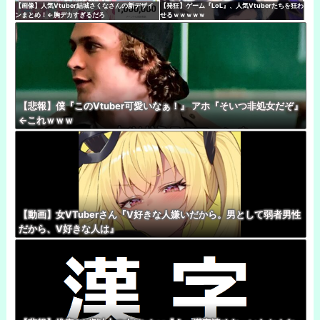
【画像】人気Vtuber結城さくなさんの新デザイ
【発狂】ゲーム『LoL』、人気Vtuberたちを狂わ
ンまとめ！←胸デカすぎるだろ
せるｗｗｗｗｗ
【悲報】僕『このVtuber可愛いなぁ！』 アホ『そいつ非処女だぞ』
←これｗｗｗ
【動画】女VTuberさん『V好きな人嫌いだから。男として弱者男性
だから、V好きな人は』