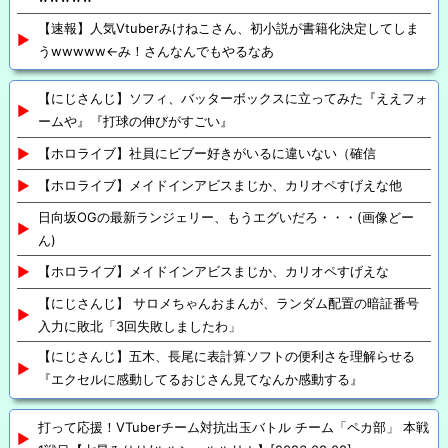
【速報】人気Vtuberみけねこさん、初小説が書籍化決定してしま
うwwwww←み！さんなんでもやるなあ
【にじさんじ】ソフィ、バッターボックスに立ってみた『ええフォ
ームや』『打球の伸びがすごい』
【ホロライブ】社員にビブー好きがいるに違いない（確信
【ホロライブ】メイドインアビスまじか、カリオペすげえな他
日向坂OGの最新ランジェリー、もうエグいだろ・・・(画像どー
ん)
【ホロライブ】メイドインアビスまじか、カリオペすげえな
【にじさんじ】 サロメちゃんおまんが、ランダム配置の暗証番号
入力に敗北「3回失敗しましたわ」
【にじさんじ】五木、長尾に表計算ソフトの便利さを理解らせる
『エクセルに感動してるおじさん見てなんか感動する』
打って応援！VTuberチーム対抗出玉バトル チーム「ペカ部」 本戦