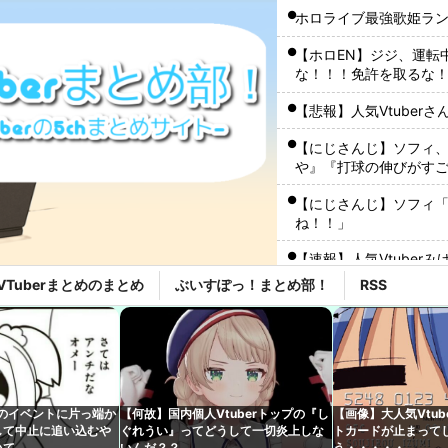
ホロライブ最強歌姫ラ
【ホロEN】ジジ、運転
な！！！免許を取るな
【悲報】人気Vtuber
【にじさんじ】ソフィ
や』『打球の伸びがす
【にじさんじ】ソフィ「
ね！！」
【速報】人気Vtube
wwwww←み！さんな
VTuberまとめのまとめ
ぶいすぽっ！まとめ部！
RSS
にじさんじのフレン・E
【ホロライブ】社員に
ホロライブ「大空スバ
た発言フォローするこ
erのイベントに片っ端か
【何故】国内個人Vtuberトップの『し
【画像】大人気Vtub
しみ込めて語る
して中止に追い込むや
ぐれうい』ってどうして一切炎上しな
トカードが止まって
キズナアイが加藤純一
いて
いんだ？？
う・・・・・