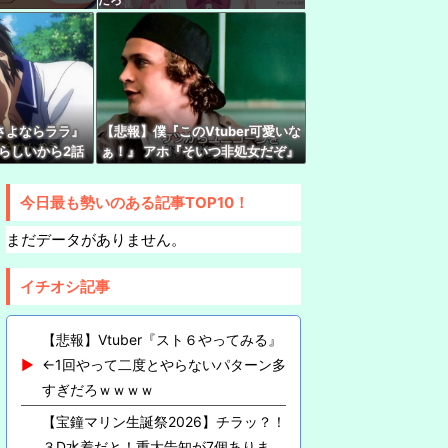
じ甲子園2026 本戦 Day1終了！しーちゃんの
虎「引っ越し先、洗濯機置き場がない 今気づい
さよならララ』
【悲報】僕『このVtuber可愛いな
、営業利益83％減 高値で買い込んだ米が売れ
るらしいから2話
ぁ！』 アホ『そいつ非処女だぞ』
へ
…
←これｗｗｗ
今日最も勢いのある記事TOP10！
ers2回戦第2試合：ロイヤルナイツ - 新台附属！ロ
まだデータがありません。
おおおお
イチオシ記事
【悲報】Vtuber『スト６やってみる』
←1回やって二度とやらないパターン多
すぎだろｗｗｗｗ
【宝鐘マリン生誕祭2026】チラッ？！
３D水着だと！重大告知が7個ありま