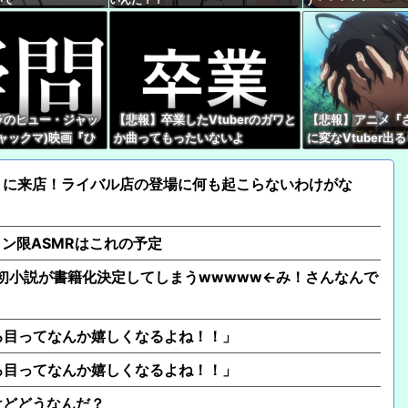
【にじ甲2026】にじさん
守備ほんま良かったわ
【ホロライブ】虎金妃笑
た」
ラのヒュー・ジャッ
【悲報】卒業したVtuberのガワと
【悲報】アニメ『
【悲報】コメ卸大手さん
ャックマ)映画『ひ
か曲ってもったいないよ
に変なVtuber出
ず「損切り祭り」開幕
VTuberの同時視
な・・・・
見れないんだけど
多い…いったいなぜ
【超朗報】夏、終わる
」に来店！ライバル店の登場に何も起こらないわけがな
【にじ甲2026】Winn
イヤルナイツうおおお
メン限ASMRはこれの予定
、初小説が書籍化決定してしまうwwwww←み！さんなんで
ろ目ってなんか嬉しくなるよね！！」
ろ目ってなんか嬉しくなるよね！！」
けどどうなんだ？