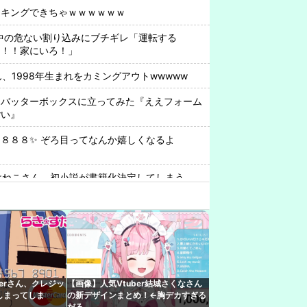
ンキングできちゃｗｗｗｗｗｗ
中の危ない割り込みにブチギレ「運転する
！！！家にいろ！」
さん、1998年生まれをカミングアウトwwwww
、バッターボックスに立ってみた『ええフォーム
ごい』
８８８✨ ぞろ目ってなんか嬉しくなるよ
rみけねこさん、初小説が書籍化決定してしまう
んでもやるなあ
・ルスタリオちゃんとかいうドチャLOVEｗｗｗ
ビブー好きがいるに違いない（確信
ル」スバルの小屋で気になる反応！みこち怖かっ
となく聞き流す「水宮枢」ぺこーらについては親
erさん、クレジッ
【画像】人気Vtuber結城さくなさん
しまってしま
の新デザインまとめ！←胸デカすぎる
と絡み出したけどどうなんだ？
だろ