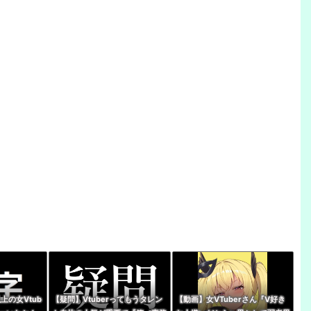
上の女Vtub
【疑問】Vtuberってもうタレン
【動画】女VTuberさん『V好き