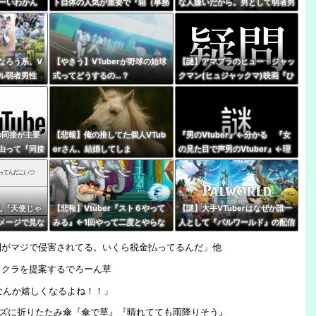
なーいわかん
ト自体の人気が重要で『箱（事務
な人嫌いだから。男として弱者男
スナー
所）』の優劣で語る時代じゃなく
性だから、V好きな人は』
なってね？
なろう系、V
【やきう】VTuberが野球の始球
【謎】アマプラのヒュー・ジャッ
アル弱者男性
式ってどうするの…？
クマン(ヒュジャックマ)映画『ひ
世界史。(ﾒ
つじ探偵団』、VTuberの同時視
聴が滅茶苦茶多い…いったいなぜ
rの同接が主要
【悲報】俺の推してた個人VTub
『男のVtuber』←分かる 『女
由って『同接
erさん、結婚してしま
の見た目で声男のVtuber』←理
少ない配信が
う・・・・
解不能
らだよな
さん『天使じゃ
【悲報】Vtuber『スト６やって
【謎】大手VTuberはなぜか誰一
メージで見な
みる』←1回やって二度とやらな
人として『パルワールド』の配信
の女の子』
いパターン多すぎだろｗｗｗｗ
やってないけど同接50万で世界2
利がマジで侵害されてる。いくら税金払ってるんだ」他
位←これ
イクラを提案するでろーん草
なんか嬉しくなるよね！！」
ッズに折りたたみ傘『傘で草』『晴れてても雨降りそう』