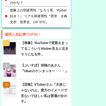
のかな？
想像上の弱者男性『なろう系、Vtuber
好き！』 リアル弱者男性『哲学、古典
文学、世界史。(ﾒｶﾞﾈｸｲ)』
週間人気記事TOP10！
【画像】YouTubeで更新止まっ
てるこういうVtuber見ると泣き
そうになる件…
【ぶいすぽ】胡桃のあさん
『Uberのケンタッキー・・・』
【悲報】VTuberさん『天使じ
ゃないのよ。貴方のイメージで
見ないでほしい私は普通の女の
子』