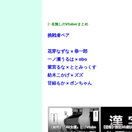
2:
名無しのVtuberまとめ
挑戦者ペア
花芽なずな × 恭一郎
一ノ瀬うるは × obo
紫宮るな × ととみっくす
紡木こかげ × ズズ
甘結もか × ボンちゃん
【疑問】『AV女優』と『Vtube
【悲報】推定30歳以