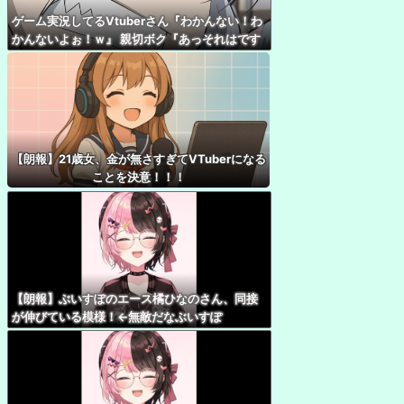
ゲーム実況してるVtuberさん『わかんない！わ
かんないよぉ！ｗ』 親切ボク『あっそれはです
ね！』 Ｖさん『ネタバレやめてね！』
【朗報】21歳女、金が無さすぎてVTuberになる
ことを決意！！！
【朗報】ぶいすぽのエース橘ひなのさん、同接
が伸びている模様！←無敵だなぶいすぽ