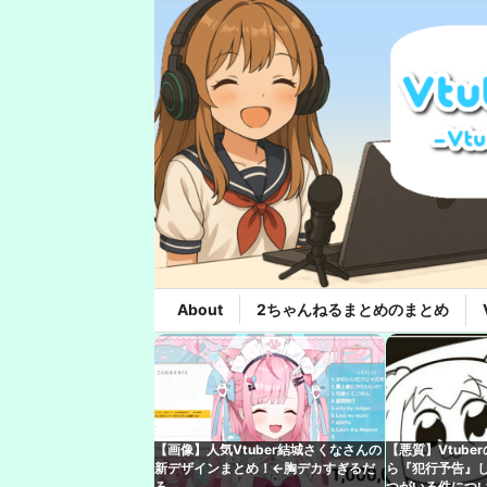
About
2ちゃんねるまとめのまとめ
【画像】人気Vtuber結城さくなさんの
【悪質】Vtub
新デザインまとめ！←胸デカすぎるだ
ら『犯行予告』
ろ
つがいる件につ