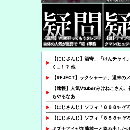
【疑問】Vtuberってもうタレント
【謎】アマプ
自体の人気が重要で『箱（事務
クマン(ヒュジ
所）』の優劣で語る時代じゃなく
つじ探偵団』、
なってね？
聴が滅茶苦茶
【にじさんじ】酒寄、「けんチャイ
く…！？ 他
【REJECT】ラクシャーナ、週末の
【速報】人気Vtuberみけねこさん
もやるなあ
【にじさんじ】ソフィ「８８８✨ ぞ
【にじさんじ】ソフィ「８８８✨ ぞ
キズナアイが加藤純一と絡み出した