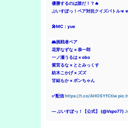
優勝するのは誰だ！？🔥
ぶいすぽっ！ペア対抗クイズバトル🤜
🎤MC：yue
👥挑戦者ペア
花芽なずな × 恭一郎
一ノ瀬うるは × obo
紫宮るな × ととみっくす
紡木こかげ × ズズ
甘結もか × ボンちゃん
✅配信
https://t.co/AHOSYfCtiw
pic.
— ぶいすぽっ！【公式】 (@Vspo77)
J