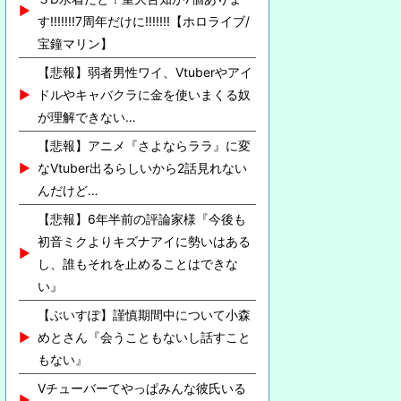
す!!!!!!!7周年だけに!!!!!!!【ホロライブ/
宝鐘マリン】
【悲報】弱者男性ワイ、Vtuberやアイ
ドルやキャバクラに金を使いまくる奴
が理解できない…
【悲報】アニメ『さよならララ』に変
なVtuber出るらしいから2話見れない
んだけど…
【悲報】6年半前の評論家様『今後も
初音ミクよりキズナアイに勢いはある
し、誰もそれを止めることはできな
い』
【ぶいすぽ】謹慎期間中について小森
めとさん『会うこともないし話すこと
もない』
Vチューバーてやっぱみんな彼氏いる