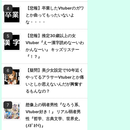
【悲報】卒業したVtuberのガワ
とか曲ってもったいないよ
な・・・・
【悲報】推定30歳以上の女
Vtuber『えー漢字読めなーいわ
かんなーい』 キッズリスナー
『！？』
【疑問】美少女設定で10年近く
やってるアラサーVtuberとか痛
いとしか思えないんだが興奮す
るもんなの？
想像上の弱者男性『なろう系、
Vtuber好き！』 リアル弱者男
性『哲学、古典文学、世界史。
(ﾒｶﾞﾈｸｲ)』