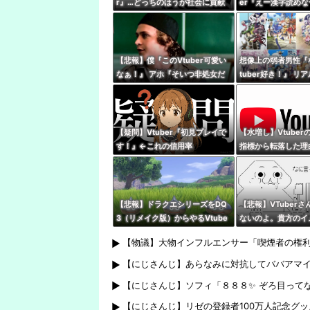
r』…どっちのほうが社会に貢献
er『えー漢字読め
している？
なーい』 キッズリ
『！？』
【悲報】僕『このVtuber可愛い
想像上の弱者男性『
なぁ！』 アホ『そいつ非処女だ
tuber好き！』 リ
ぞ』←これｗｗｗ
『哲学、古典文学、
ｶﾞﾈｸｲ)』
【疑問】Vtuber『初見プレイで
【水増し】Vtube
す！』←これの信用率
指標から転落した理
に対して高評価数が
あぶり出された』か
【悲報】ドラクエシリーズをDQ
【悲報】VTuber
3（リメイク版）からやるVtube
ないのよ。貴方のイ
rいるけど誰か止めろよな…
いでほしい私は普通
【物議】大物インフルエンサー「喫煙者の権
【にじさんじ】あらなみに対抗してババアマ
【にじさんじ】ソフィ「８８８✨ ぞろ目って
【にじさんじ】リゼの登録者100万人記念グ