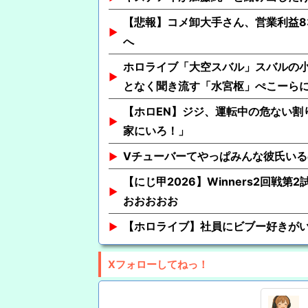
【悲報】コメ卸大手さん、営業利益8
へ
ホロライブ「大空スバル」スバルの
となく聞き流す「水宮枢」ぺこーら
【ホロEN】ジジ、運転中の危ない割
家にいろ！」
Vチューバーてやっぱみんな彼氏いる
【にじ甲2026】Winners2回戦
おおおおお
【ホロライブ】社員にビブー好きが
Xフォローしてねっ！