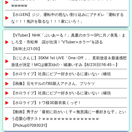
wwwww
【ホロEN】ジジ、運転中の危ない割り込みにブチギレ「運転する
な！！！免許を取るな！！！家にいろ！」
【VTuber】NHK「ぶいあーる！」真夏のホラーSPに月ノ美兎・ま
しろ爻・市松寿ゞ謡が出演！“VTuber×ホラー”を語る
【8/8(土)21:05】
【にじさんじ】3SKM 1st LIVE「One-Off 」、直前放送＆最速感想
放送が決定！MCは篠宮ゆの・城瀬いすみ【8/23(日)16:45～】
【ホロライブ】社員にビブー好きがいるに違いない（確信
【画像】元モデルのTBS新人アナさん、プリケツ
【ホロライブ】社員にビブー好きがいるに違いない（確信
【ホロライブ】トワ様3D新衣装くっぞ！
【動画】男子が「最初に目がいく子＝無意識に一番好きな子」とい
う恋愛心理テストｗｗｗｗｗｗｗｗｗｗｗｗｗｗｗ
【Pickup07093031】