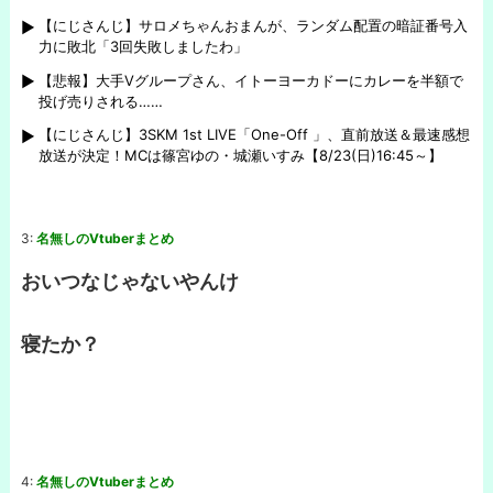
【にじさんじ】サロメちゃんおまんが、ランダム配置の暗証番号入
力に敗北「3回失敗しましたわ」
【悲報】大手Vグループさん、イトーヨーカドーにカレーを半額で
投げ売りされる……
【にじさんじ】3SKM 1st LIVE「One-Off 」、直前放送＆最速感想
放送が決定！MCは篠宮ゆの・城瀬いすみ【8/23(日)16:45～】
3:
名無しのVtuberまとめ
おいつなじゃないやんけ
寝たか？
4:
名無しのVtuberまとめ