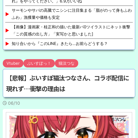
れ』をやってください。」6.9万いいね
サーモンやサバの高騰でニシンに注目集まる「脂がのって身もふわ
ふわ」漁獲量や価格も安定
【画像】漫画家・桂正和の描いた最新パ0ツイラストにネット衝撃
「この質感の出し方」「実写かと思いました]
知り合いから『このLINE』きたら…お前らどうする？
Vtuber
ぶいすぽっ！
猫汰つな
【悲報】ぶいすぽ猫汰つなさん、コラボ配信に
現れず…衝撃の理由は
06/10