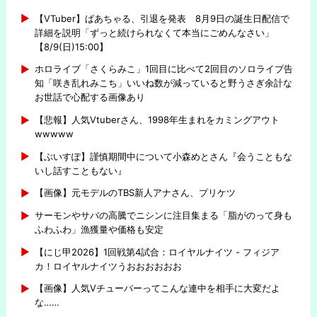
【VTuber】ばあちゃる、引退を発表 8月9日の誕生日配信で
詳細を説明「ずっと続けられなくて本当にごめんなさい」
【8/9(日)15:00】
ホロライブ「さくらみこ」1回目に比べて2回目のソロライブ告
知「咲き乱れみこち」いいね数が減っていると野うさぎ余計な
お世話で心配する画像あり
【悲報】人気Vtuberさん、1998年生まれをカミングアウト
wwwww
【ぶいすぽ】謹慎期間中について小森めとさん『会うこともな
いし話すこともない』
【画像】元モデルのTBS新人アナさん、プリケツ
サーモンやサバの高騰でニシンに注目集まる「脂がのって身も
ふわふわ」漁獲量や価格も安定
【にじ甲2026】1回戦第4試合：ロイヤルナイツ - フィジア
カ！ロイヤルナイツうおおおおおお
【画像】人気Vチューバーってこんな連中を相手に大変だよ
な……