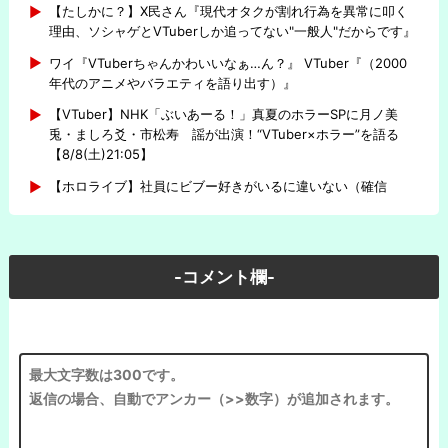
【たしかに？】X民さん『現代オタクが割れ行為を異常に叩く
理由、ソシャゲとVTuberしか追ってない"一般人"だからです』
ワイ『VTuberちゃんかわいいなぁ…ん？』 VTuber『（2000
年代のアニメやバラエティを語り出す）』
【VTuber】NHK「ぶいあーる！」真夏のホラーSPに月ノ美
兎・ましろ爻・市松寿ゞ謡が出演！“VTuber×ホラー”を語る
【8/8(土)21:05】
【ホロライブ】社員にビブー好きがいるに違いない（確信
-コメント欄-