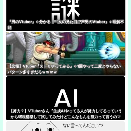
『男のVtuber』←分かる 『女の見た目で声男のVtuber』←理解不
能
【悲報】Vtuber『スト６やってみる』←1回やって二度とやらない
パターン多すぎだろｗｗｗｗ
【努力？】VTuberさん『生成AIやってる人が努力してるっていう
から環境構築して試してみたけどこんなもんを努力って言うのマ
ジ？』