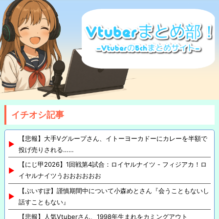
イチオシ記事
【悲報】大手Vグループさん、イトーヨーカドーにカレーを半額で
投げ売りされる……
【にじ甲2026】1回戦第4試合：ロイヤルナイツ - フィジアカ！ロ
イヤルナイツうおおおおおお
【ぶいすぽ】謹慎期間中について小森めとさん『会うこともないし
話すこともない』
【悲報】人気Vtuberさん、1998年生まれをカミングアウト