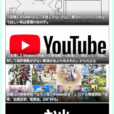
【悲報】VTuberさん『天使じゃないのよ。貴方のイメージで見ない
でほしい私は普通の女の子』
【水増し】Vtuberの同接が主要指標から転落した理由って『同接に
対して高評価数が少ない配信があぶり出された』からだよな
想像上の弱者男性『なろう系、Vtuber好き！』 リアル弱者男性『哲
学、古典文学、世界史。(ﾒｶﾞﾈｸｲ)』