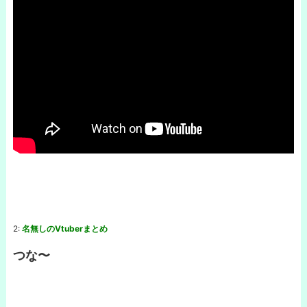
2:
名無しのVtuberまとめ
つな〜