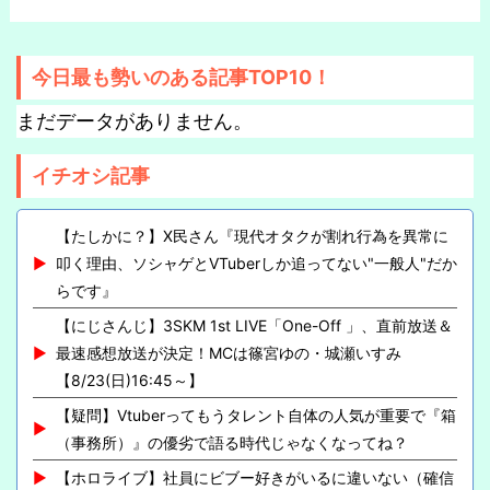
今日最も勢いのある記事TOP10！
まだデータがありません。
イチオシ記事
【たしかに？】X民さん『現代オタクが割れ行為を異常に
叩く理由、ソシャゲとVTuberしか追ってない"一般人"だか
らです』
【にじさんじ】3SKM 1st LIVE「One-Off 」、直前放送＆
最速感想放送が決定！MCは篠宮ゆの・城瀬いすみ
【8/23(日)16:45～】
【疑問】Vtuberってもうタレント自体の人気が重要で『箱
（事務所）』の優劣で語る時代じゃなくなってね？
【ホロライブ】社員にビブー好きがいるに違いない（確信