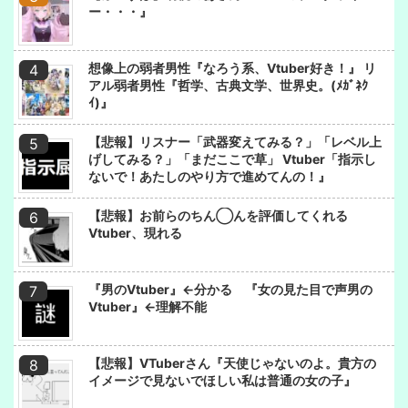
ー・・・』
想像上の弱者男性『なろう系、Vtuber好き！』 リ
アル弱者男性『哲学、古典文学、世界史。(ﾒｶﾞﾈｸ
ｲ)』
【悲報】リスナー「武器変えてみる？」「レベル上
げしてみる？」「まだここで草」 Vtuber「指示し
ないで！あたしのやり方で進めてんの！』
【悲報】お前らのちん◯んを評価してくれる
Vtuber、現れる
『男のVtuber』←分かる 『女の見た目で声男の
Vtuber』←理解不能
【悲報】VTuberさん『天使じゃないのよ。貴方の
イメージで見ないでほしい私は普通の女の子』