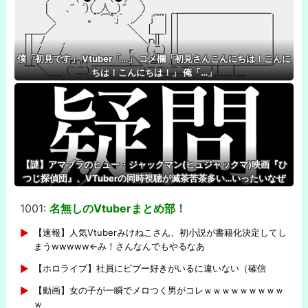
僕「初見です」 Vtuber「…」 コメ欄「初見さんこんにちは！こんに
ちは！こんにちは！」 俺「…」
【謎】アマプラのヒュー・ジャックマン(ヒュジャックマ)映画『ひ
つじ探偵団』、VTuberの同時視聴が滅茶苦茶多い…いったいなぜ
1001:
名無しのVtuberまとめ部！
-
【速報】人気Vtuberみけねこさん、初小説が書籍化決定してし
まうwwwww←み！さんなんでもやるなあ
【ホロライブ】社員にビブー好きがいるに違いない（確信
【動画】女の子が一瞬でメロつく男がコレｗｗｗｗｗｗｗｗｗ
ｗ