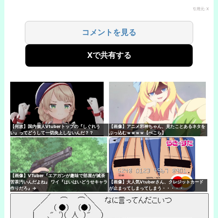
引用元: X
コメントを見る
Xで共有する
【何故】国内個人Vtuberトップの『しぐれう
【画像】アニメ邪神ちゃん、見たことあるネタを
い』ってどうして一切炎上しないんだ？？
ぶっ込むｗｗｗｗ【ぺこら】
【画像】VTuber『エアガンが趣味で部屋が滅茶
苦茶汚いんだよね』 ワイ『はいはいどうせキャラ
【画像】大人気Vtuberさん、クレジットカード
作りだろ』→
が止まってしまってしまう・・・・・