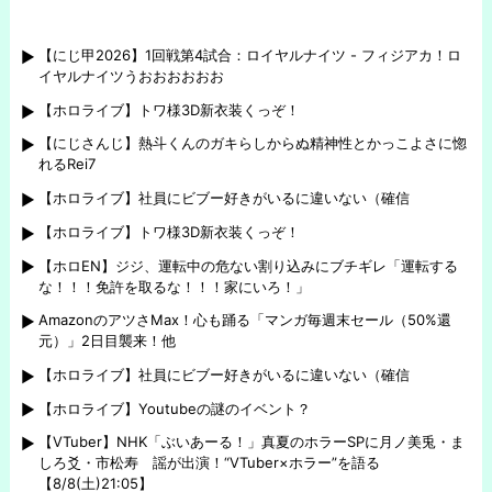
【にじ甲2026】1回戦第4試合：ロイヤルナイツ - フィジアカ！ロ
イヤルナイツうおおおおおお
【ホロライブ】トワ様3D新衣装くっぞ！
【にじさんじ】熱斗くんのガキらしからぬ精神性とかっこよさに惚
れるRei7
【ホロライブ】社員にビブー好きがいるに違いない（確信
【ホロライブ】トワ様3D新衣装くっぞ！
【ホロEN】ジジ、運転中の危ない割り込みにブチギレ「運転する
な！！！免許を取るな！！！家にいろ！」
AmazonのアツさMax！心も踊る「マンガ毎週末セール（50%還
元）」2日目襲来！他
【ホロライブ】社員にビブー好きがいるに違いない（確信
【ホロライブ】Youtubeの謎のイベント？
【VTuber】NHK「ぶいあーる！」真夏のホラーSPに月ノ美兎・ま
しろ爻・市松寿ゞ謡が出演！“VTuber×ホラー”を語る
【8/8(土)21:05】