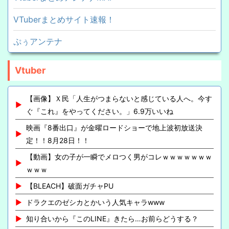
VTuberまとめサイト速報！
ぷぅアンテナ
Vtuber
【画像】Ｘ民「人生がつまらないと感じている人へ。今す
ぐ『これ』をやってください。」6.9万いいね
映画『8番出口』が金曜ロードショーで地上波初放送決
定！！8月28日！！
【動画】女の子が一瞬でメロつく男がコレｗｗｗｗｗｗｗ
ｗｗｗ
【BLEACH】破面ガチャPU
ドラクエのゼシカとかいう人気キャラwww
知り合いから『このLINE』きたら…お前らどうする？