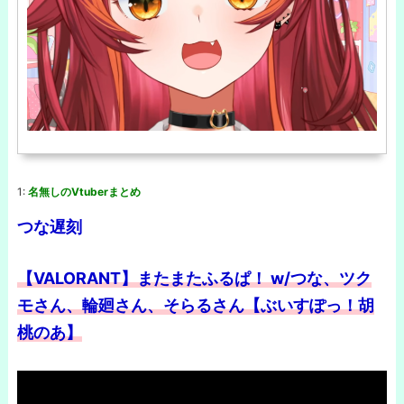
1:
名無しのVtuberまとめ
つな遅刻
【VALORANT】またまたふるぱ！ w/つな、ツク
モさん、輪廻さん、そらるさん【ぶいすぽっ！胡
桃のあ】