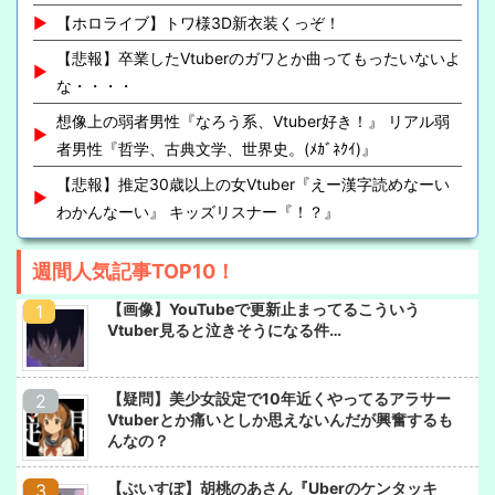
【ホロライブ】トワ様3D新衣装くっぞ！
【悲報】卒業したVtuberのガワとか曲ってもったいないよ
な・・・・
想像上の弱者男性『なろう系、Vtuber好き！』 リアル弱
者男性『哲学、古典文学、世界史。(ﾒｶﾞﾈｸｲ)』
【悲報】推定30歳以上の女Vtuber『えー漢字読めなーい
わかんなーい』 キッズリスナー『！？』
週間人気記事TOP10！
【画像】YouTubeで更新止まってるこういう
Vtuber見ると泣きそうになる件…
【疑問】美少女設定で10年近くやってるアラサー
Vtuberとか痛いとしか思えないんだが興奮するも
んなの？
【ぶいすぽ】胡桃のあさん『Uberのケンタッキ