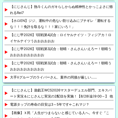
【にじさんじ】熱斗くんのガキらしからぬ精神性とかっこよさに惚
れるRei7
【ホロEN】ジジ、運転中の危ない割り込みにブチギレ「運転する
な！！！免許を取るな！！！家にいろ！」
【にじ甲2026】1回戦第4試合：ロイヤルナイツ - フィジアカ！ロ
イヤルナイツうおおおおおお
【にじ甲2026】1回戦第3試合：朝晴 - さんさんいえろー！朝晴う
おおおおおおおおおお
【にじ甲2026】1回戦第3試合：朝晴 - さんさんいえろー！朝晴う
おおおおおおおおおお
大手Vグループのライバーさん、案件の同接が厳しい……
【にじさんじ】遊戯王WCS2026マスターデュエル部門、エキスパ
ート実況＆にじさんじ実況の2配信を実施！【8/28(金)9:00～】 他
電源タップの寿命の目安は3～5年です←これマジ？
【画像】Ｘ民「人生がつまらないと感じている人へ。今すぐ『こ