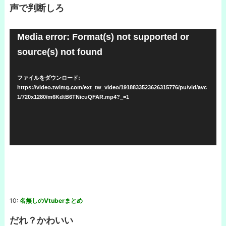
声で判断しろ
動
Media error: Format(s) not supported or
画
source(s) not found
プ
レ
ファイルをダウンロード:
https://video.twimg.com/ext_tw_video/1918833523626315776/pu/vid/avc
ー
1/720x1280/m6KdtB6TNicuQFAR.mp4?_=1
ヤ
ー
10:
名無しのVtuberまとめ
だれ？かわいい