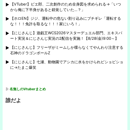
【VTuber】ピエ郎、二次創作のため全身図を求められる→「いつ
から俺に下半身があると錯覚していた…？」
【ホロEN】ジジ、運転中の危ない割り込みにブチギレ「運転する
な！！！免許を取るな！！！家にいろ！」
【にじさんじ】遊戯王WCS2026マスターデュエル部門、エキスパ
ート実況＆にじさんじ実況の2配信を実施！【8/28(金)9:00～】
【にじさんじ】フリーザがミームしか喋らなくてやんわり注意する
石神のドラゴンボールZ
【にじさんじ】七瀬、動物園でアシカに水をかけられビショビショ
に→たまこ爆笑
3:
名無しのVtuberまとめ
誰だよ