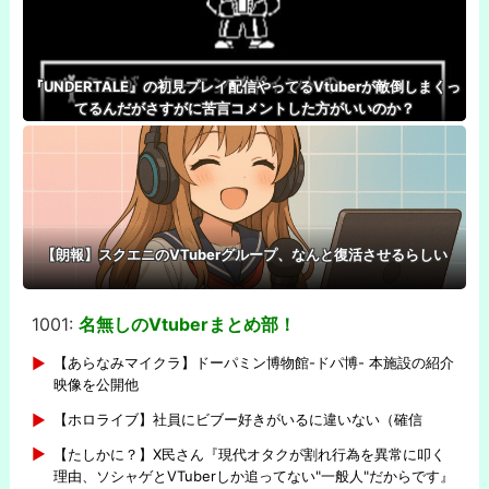
『UNDERTALE』の初見プレイ配信やってるVtuberが敵倒しまくっ
てるんだがさすがに苦言コメントした方がいいのか？
【朗報】スクエニのVTuberグループ、なんと復活させるらしい
1001:
名無しのVtuberまとめ部！
-
【あらなみマイクラ】ドーパミン博物館-ドパ博- 本施設の紹介
映像を公開他
【ホロライブ】社員にビブー好きがいるに違いない（確信
【たしかに？】X民さん『現代オタクが割れ行為を異常に叩く
理由、ソシャゲとVTuberしか追ってない"一般人"だからです』