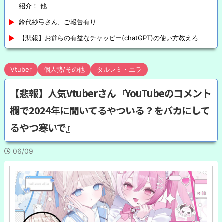
紹介！ 他
鈴代紗弓さん、ご報告有り
【悲報】お前らの有益なチャッピー(chatGPT)の使い方教えろ
Vtuber
個人勢/その他
タルレミ・エラ
【悲報】人気Vtuberさん『YouTubeのコメント
欄で2024年に聞いてるやついる？をバカにして
るやつ寒いで』
06/09