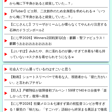
から俺に下半身があると錯覚していた…？」
【VTuber】ピエ郎、二次創作のため全身図を求められる→「いつ
から俺に下半身があると錯覚していた…？」
【にじさんじ】フリーザがミームしか喋らなくてやんわり注意する
石神のドラゴンボールZ
【にじ甲2026】Winners2回戦第1試合：麒麟 - 聖ファビュラス！
麒麟うおおおおおおおおおお
【ぶいすぽ】みみたや、水に濡れるのが嫌いすぎて水着を1着も持
っていない→スク水を着せられそうになるｗ
社会人でジム通っているのはすごいと思う
【動画】ショートスリーパーで有名な人、視聴者から「寝た方がい
い」と言われブチギレ
【巨人】戸郷翔征が故障後初ブルペン！59球で140キロ台後半「楽
しかったです」復帰へ前進
【にじ甲2026】狂蘭メロコ＆七瀬すず菜の初監督コンビが尊すぎ
る！爆笑の「味だね」「すごハゲ」語録から絆深まる裏話まで徹底