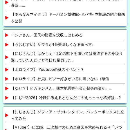
暴落……
【あらなみマイクラ】ドーパミン博物館-ドパ博- 本施設の紹介映像
を公開
ロシアさん、国民の財産を没収しはじめる
【うおむすめ】サワラが1番美味しくなる食べ方。
【にじさんじ】はかちぇ「2足の靴下を履いては洗濯するのを繰り
返していたんだけど今日15足買った」
【ホロライブ】 Youtubeの謎のイベント？
【ホロライブ】社員にビブー好きがいるに違いない（確信
【なぜ？】ヒカキンさん、熊本地震寄付金が賛否両論か……
【にじ甲2026】冷静に考えるとなんだこのえっっっな格好は…？
【にじさんじ】ソフィア・ヴァレンタイン、バッターボックスに立
ってみた
【VTuber】ピエ郎、二次創作のため全身図を求められる→「いつ