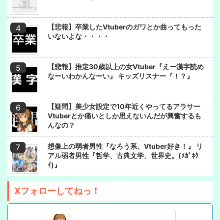
【悲報】卒業したVtuberのガワとか曲ってもった
いないよな・・・・
【悲報】推定30歳以上の女Vtuber『えー漢字読め
なーいわかんなーい』 キッズリスナー『！？』
【疑問】美少女設定で10年近くやってるアラサー
Vtuberとか痛いとしか思えないんだが興奮するも
んなの？
想像上の弱者男性『なろう系、Vtuber好き！』 リ
アル弱者男性『哲学、古典文学、世界史。(ﾒｶﾞﾈｸ
ｲ)』
Xフォローしてねっ！