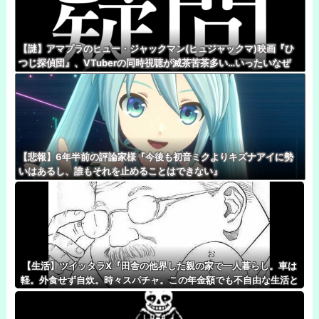
【謎】アマプラのヒュー・ジャックマン(ヒュジャックマ)映画『ひ
つじ探偵団』、VTuberの同時視聴が滅茶苦茶多い…いったいなぜ
【悲報】6年半前の評論家様『今後も初音ミクよりキズナアイに勢
いはあるし、誰もそれを止めることはできない』
【生活】ツイッタラX『田舎の他界した親の家で一人暮らし。車は
軽。外食せず自炊。時々スパチャ。この年金額でも不自由な生活と
は思ってないです』