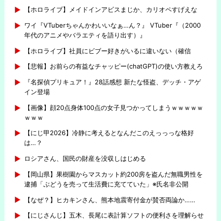
【ホロライブ】メイドインアビスまじか、カリオペすげえな
ワイ『VTuberちゃんかわいいなぁ…ん？』 VTuber『（2000
年代のアニメやバラエティを語り出す）』
【ホロライブ】社員にビブー好きがいるに違いない（確信
【悲報】お前らの有益なチャッピー(chatGPT)の使い方教えろ
『名探偵プリキュア！』28話感想 新たな怪盗、デッチ・アゲ
イン登場
【画像】顔20点身体100点の女子見つかってしまうｗｗｗｗｗ
ｗｗｗ
【にじ甲2026】冷静に考えるとなんだこのえっっっな格好
は…？
ロシアさん、国民の財産を没収しはじめる
【岡山県】果樹園からマスカット約200房を盗んだ無職男性を
逮捕「ぶどうを売って生活費に充てていた」※氏名非公開
【なぜ？】ヒカキンさん、熊本地震寄付金が賛否両論か……
【にじさんじ】五木、長尾に表計算ソフトの便利さを理解らせ