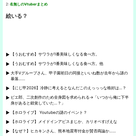
2:
名無しのVtuberまとめ
絵いる？
【うおむすめ】サワラが1番美味しくなる食べ方。
【うおむすめ】サワラが1番美味しくなる食べ方。他
大手Vグループさん、甲子園初日の同接といいね数が去年から謎の
暴落……
【にじ甲2026】冷静に考えるとなんだこのえっっっな格好は…？
ピエ郎、二次創作のため全身図を求められる→「いつから俺に下半
身があると錯覚していた…？」
【ホロライブ】 Youtubeの謎のイベント？
【ホロライブ】メイドインアビスまじか、カリオペすげえな
【なぜ？】ヒカキンさん、熊本地震寄付金が賛否両論か……