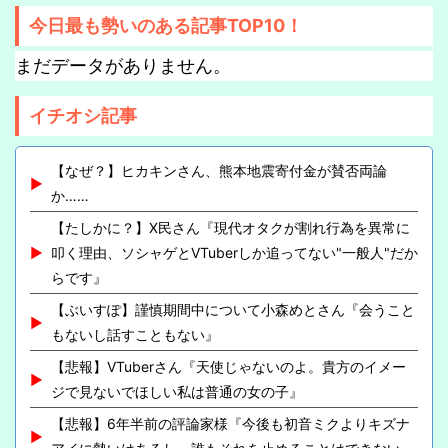
今日最も勢いのある記事TOP10！
まだデータがありません。
イチオシ記事
【なぜ？】ヒカキンさん、熊本地震寄付金が賛否両論
か……
【たしかに？】X民さん『現代オタクが割れ行為を異常に
叩く理由、ソシャゲとVTuberしか追ってない"一般人"だか
らです』
【ぶいすぽ】謹慎期間中について小森めとさん『会うこと
もないし話すこともない』
【悲報】VTuberさん『天使じゃないのよ。貴方のイメー
ジで見ないでほしい私は普通の女の子』
【悲報】6年半前の評論家様『今後も初音ミクよりキズナ