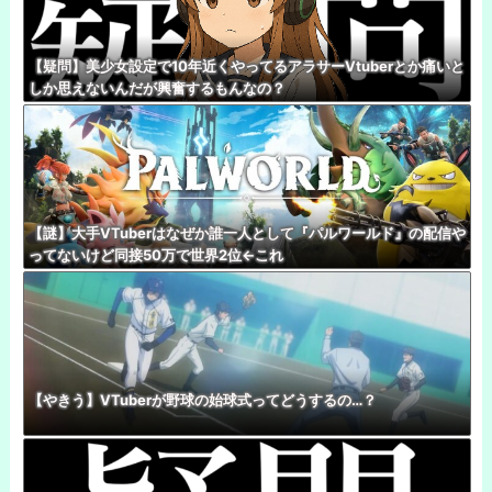
【疑問】美少女設定で10年近くやってるアラサーVtuberとか痛いと
しか思えないんだが興奮するもんなの？
【謎】大手VTuberはなぜか誰一人として『パルワールド』の配信や
ってないけど同接50万で世界2位←これ
【やきう】VTuberが野球の始球式ってどうするの…？