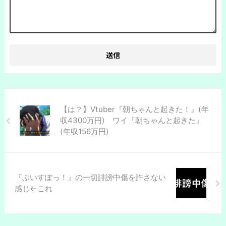
【は？】Vtuber『朝ちゃんと起きた！』(年
収4300万円) ワイ『朝ちゃんと起きた』
(年収156万円)
『ぶいすぽっ！』の一切誹謗中傷を許さない
感じ←これ