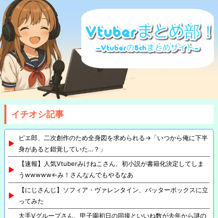
イチオシ記事
ピエ郎、二次創作のため全身図を求められる→「いつから俺に下半
身があると錯覚していた…？」
【速報】人気Vtuberみけねこさん、初小説が書籍化決定してしま
うwwwww←み！さんなんでもやるなあ
【にじさんじ】ソフィア・ヴァレンタイン、バッターボックスに立
ってみた
大手Vグループさん、甲子園初日の同接といいね数が去年から謎の