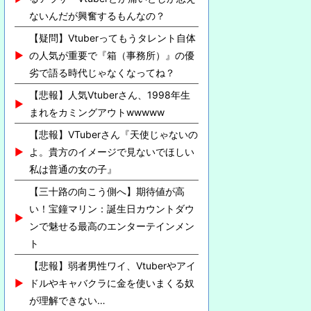
ないんだが興奮するもんなの？
【疑問】Vtuberってもうタレント自体
の人気が重要で『箱（事務所）』の優
劣で語る時代じゃなくなってね？
【悲報】人気Vtuberさん、1998年生
まれをカミングアウトwwwww
【悲報】VTuberさん『天使じゃないの
よ。貴方のイメージで見ないでほしい
私は普通の女の子』
【三十路の向こう側へ】期待値が高
い！宝鐘マリン：誕生日カウントダウ
ンで魅せる最高のエンターテインメン
ト
【悲報】弱者男性ワイ、Vtuberやアイ
ドルやキャバクラに金を使いまくる奴
が理解できない…