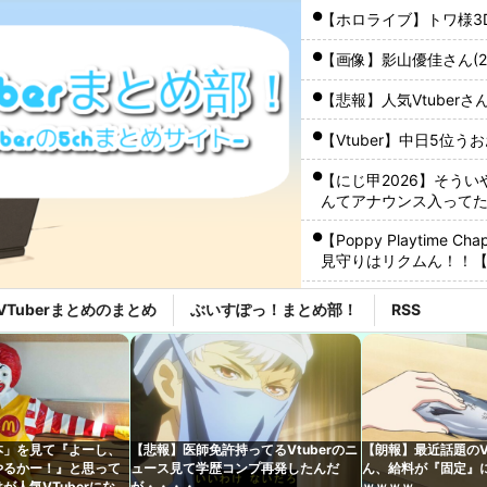
【ホロライブ】トワ様3
【画像】影山優佳さん(
【悲報】人気Vtuber
【Vtuber】中日5位
【にじ甲2026】そう
んてアナウンス入って
【Poppy Playtim
見守りはリクムん！！【紅蓮
海外の一番手Vグループ
VTuberまとめのまとめ
ぶいすぽっ！まとめ部！
RSS
いる件
「住信SBI」が「ドコ
ｗｗｗ
【Vtuber】にじさ
かあったのか？「やって
本」を見て『よーし、
【悲報】医師免許持ってるVtuberのニ
【朗報】最近話題のVt
パワプロがメインだっ
やるかー！』と思って
ュース見て学歴コンプ再発したんだ
ん、給料が『固定』
【画像】32歳美人さん
が人気VTuberになれ
が・・・・
ｗｗｗｗ