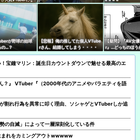
しまくり逮捕
【ホロライブ】トワ様3
【ぶいすぽ】謹慎期間
こともない』
uberが野球の始球
【悲報】俺の推してた個人VTube
【疑問】『AV女優』
【にじさんじ】本日20
るの…？
rさん、結婚してしまう・・・・
r』…どっちのほう
ている？
【ホロライブ】 うーん
い！宝鐘マリン：誕生日カウントダウンで魅せる最高のエ
【VTuber】Googl
じだけと思ってたけど
ん？』 VTuber『（2000年代のアニメやバラエティを語
が割れ行為を異常に叩く理由、ソシャゲとVTuberしか追
地勢の自滅」によって一層深刻化している件
年生まれをカミングアウトwwwww