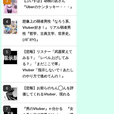
【ぶいすぽ】胡桃のあさん
『Uberのケンタッキー・・・』
想像上の弱者男性『なろう系、
Vtuber好き！』 リアル弱者男
性『哲学、古典文学、世界史。
(ﾒｶﾞﾈｸｲ)』
【悲報】リスナー「武器変えて
みる？」「レベル上げしてみ
る？」「まだここで草」
Vtuber「指示しないで！あたし
のやり方で進めてんの！』
【悲報】お前らのちん◯んを評
価してくれるVtuber、現れる
『男のVtuber』←分かる 『女