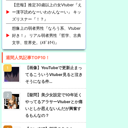
【悲報】推定30歳以上の女Vtuber『え
ー漢字読めなーいわかんなーい』 キッ
ズリスナー『！？』
想像上の弱者男性『なろう系、Vtuber
好き！』 リアル弱者男性『哲学、古典
文学、世界史。(ﾒｶﾞﾈｸｲ)』
週間人気記事TOP10！
【画像】YouTubeで更新止まっ
てるこういうVtuber見ると泣き
そうになる件…
【疑問】美少女設定で10年近く
やってるアラサーVtuberとか痛
いとしか思えないんだが興奮す
るもんなの？