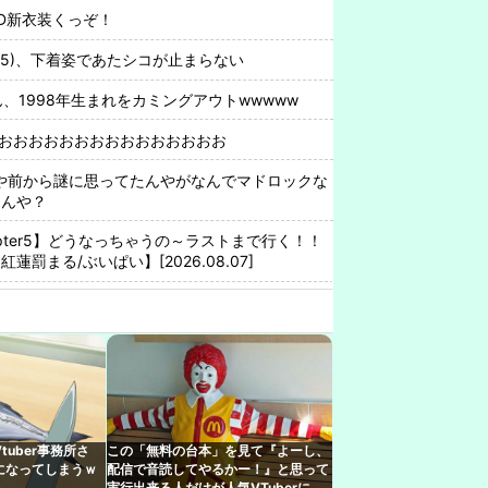
D新衣装くっぞ！
25)、下着姿であたシコが止まらない
さん、1998年生まれをカミングアウトwwwww
うおおおおおおおおおおおおおおおお
いや前から謎に思ってたんやがなんでマドロックな
たんや？
e Chapter5】どうなっちゃうの～ラストまで行く！！
罰まる/ぶいぱい】[2026.08.07]
支配が「現地勢の自滅」によって一層深刻化して
モの銀行」に変わってうんざりしてるやつｗｗｗｗ
んじライバーがリズム天国の配信しなくなったけど何
る人いるよ、タイミング的にRUST・あらなみ・
uber事務所さ
この「無料の台本」を見て『よーし、
たし」
になってしまうｗ
配信で音読してやるかー！』と思って
、漫画グッズの注文キャンセルを43億円分繰り返
実行出来る人だけが人気VTuberにな