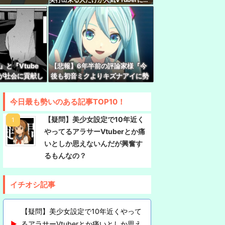
れます
D新衣装くっぞ！
中について小森めとさん『会うこともないし話す
と『Vtube
【悲報】6年半前の評論家様『今
時から、ののはとあゆゆでコラボ！
が社会に貢献し
後も初音ミクよりキズナアイに勢
いはあるし、誰もそれを止めるこ
実にラミィ
とはできない』
今日最も勢いのある記事TOP10！
e Play「選抜！推しナイン発表会」出演者発表！『に
座長と除夜のケツおるやんけ』
【疑問】美少女設定で10年近く
やってるアラサーVtuberとか痛
いとしか思えないんだが興奮す
るもんなの？
イチオシ記事
【疑問】美少女設定で10年近くやって
るアラサーVtuberとか痛いとしか思え