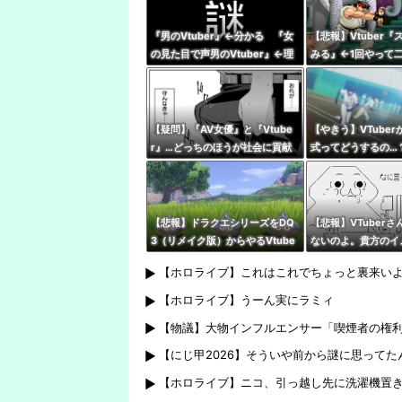
ね！』
『男のVtuber』←分かる 『女
【悲報】Vtuber
の見た目で声男のVtuber』←理
みる』←1回やって
解不能
いパターン多すぎだ
【疑問】『AV女優』と『Vtube
【やきう】VTube
r』…どっちのほうが社会に貢献
式ってどうするの…
している？
【悲報】ドラクエシリーズをDQ
【悲報】VTuber
3（リメイク版）からやるVtube
ないのよ。貴方のイ
rいるけど誰か止めろよな…
いでほしい私は普通
【ホロライブ】これはこれでちょっと裏来い
【ホロライブ】うーん実にラミィ
【物議】大物インフルエンサー「喫煙者の権
【にじ甲2026】そういや前から謎に思って
【ホロライブ】ニコ、引っ越し先に洗濯機置き