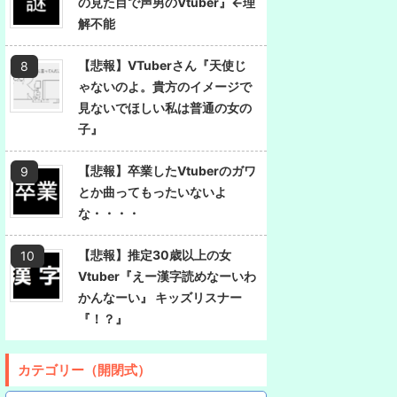
の見た目で声男のVtuber』←理
解不能
【悲報】VTuberさん『天使じ
ゃないのよ。貴方のイメージで
見ないでほしい私は普通の女の
子』
【悲報】卒業したVtuberのガワ
とか曲ってもったいないよ
な・・・・
【悲報】推定30歳以上の女
Vtuber『えー漢字読めなーいわ
かんなーい』 キッズリスナー
『！？』
カテゴリー（開閉式）