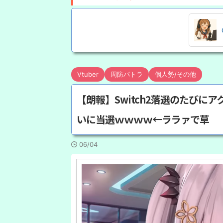
Vtuber
周防パトラ
個人勢/その他
【朗報】Switch2落選のたび
いに当選ｗｗｗｗ←ララァで草
06/04