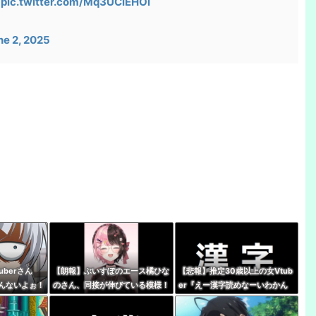
‼
pic.twitter.com/Mq3UCiEHOl
ne 2, 2025
berさん
【朗報】ぶいすぽのエース橘ひな
【悲報】推定30歳以上の女Vtub
んないよぉ！
のさん、同接が伸びている模様！
er『えー漢字読めなーいわかん
っそれはです
←無敵だなぶいすぽ
なーい』 キッズリスナー
タバレやめて
『！？』