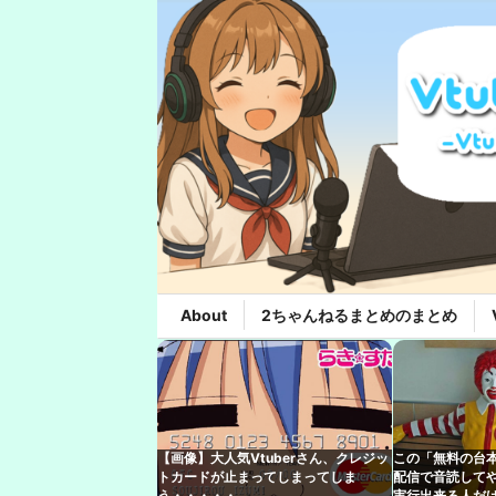
About
2ちゃんねるまとめのまとめ
【画像】大人気Vtuberさん、クレジッ
この「無料の台
トカードが止まってしまってしま
配信で音読して
う・・・・・
実行出来る人だけ