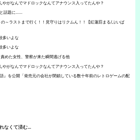
たんやがなんでマドロックなんてアナウンス入ってたんや？
と話題に……
どうなっちゃうの～ラストまで行く！！見守りはリクムん！！【紅蓮罰まる/ぶいぱ
校多いよな
校多いよな
と責めた女性、警察が来た瞬間逃げる他
たんやがなんでマドロックなんてアナウンス入ってたんや？
取物語』を公開「発売元の会社が閉鎖している数十年前のレトロゲームの配
れなくて済む…