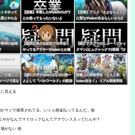
『スト６やって
【悲報】卒業したVtuberのガワ
【悲報】アニメ『さよならララ』
二度とやらな
とか曲ってもったいないよ
に変なVtuber出るらしいから2
ろｗｗｗｗ
な・・・・
話見れないんだけど…
rが野球の始球
【疑問】美少女設定で10年近く
【謎】アマプラのヒュー・ジャッ
？
やってるアラサーVtuberとか痛
クマン(ヒュジャックマ)映画『ひ
いとしか思えないんだが興奮する
つじ探偵団』、VTuberの同時視
もんなの？
聴が滅茶苦茶多い…いったいなぜ
さん『天使じゃ
【謎】大手VTuberはなぜか誰一
想像上の弱者男性『なろう系、V
メージで見な
人として『パルワールド』の配信
tuber好き！』 リアル弱者男性
の女の子』
やってないけど同接50万で世界2
『哲学、古典文学、世界史。(ﾒ
よに見える
位←これ
ｶﾞﾈｸｲ)』
利がマジで侵害されてる。いくら税金払ってるんだ」他
たんやがなんでマドロックなんてアナウンス入ってたんや？
場がない 他