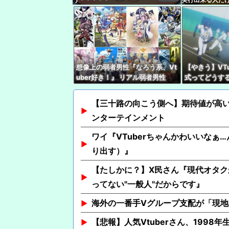
ます
想像上の弱者男性『なろう系、Vt
【やきう】VT
uber好き！』 リアル弱者男性
式ってどうす
『哲学、古典文学、世界史。(ﾒｶﾞ
ﾈｸｲ)』
【三十路の向こう側へ】期待値が高
ンターテインメント
ワイ『VTuberちゃんかわいいなぁ…
り出す）』
【たしかに？】X民さん『現代オタク
ってない"一般人"だからです』
海外の一番手Vグループ支配が「現
【悲報】人気Vtuberさん、1998