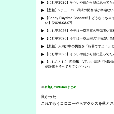
【にじ甲2026】そういや前から謎に思って
【悲報】Vチューバー界隈の閉塞感が半端ない
【Poppy Playtime Chapter5】
い】[2026.08.07]
【にじ甲2026】今年は一塁三塁の守備固い高
【にじ甲2026】今年は一塁三塁の守備固い高
【悲報】人助け中の男性を「犯罪ですよ！」
【にじ甲2026】そういや前から謎に思って
【にじさんじ】 四季凪、VTuber昔話『竹
信許諾を持ってきてください」
3:
名無しのVtuberまとめ
良かった
これでもうコロニーやらアクシズを落とさ