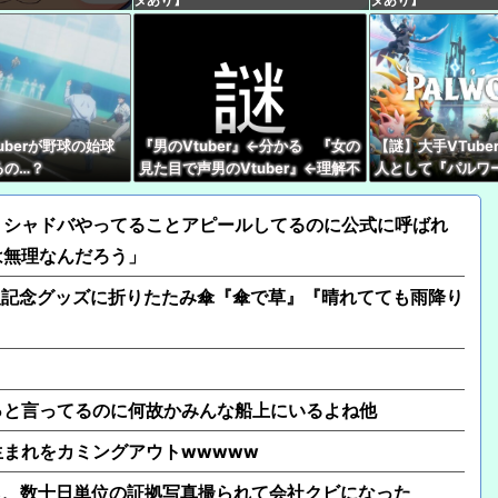
会社クビになった
【にじさんじ】 舞元、
『ぶん殴られても文句
【悲報】藤本美貴さん
uberが野球の始球
『男のVtuber』←分かる 『女の
【謎】大手VTub
【ホロライブ】これは
るの…？
見た目で声男のVtuber』←理解不
人として『パルワ
能
やってないけど同接
【ぶいすぽ】ぶいすぽ
位←これ
うシャドバやってることアピールしてるのに公式に呼ばれ
は無理なんだろう」
人記念グッズに折りたたみ傘『傘で草』『晴れてても雨降り
っと言ってるのに何故かみんな船上にいるよね他
年生まれをカミングアウトwwwww
ら、数十日単位の証拠写真撮られて会社クビになった