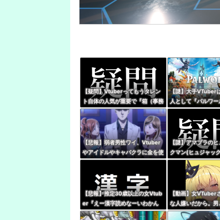
【疑問】Vtuberってもうタレン
【謎】大手VTube
ト自体の人気が重要で『箱（事務
人として『パルワー
所）』の優劣で語る時代じゃなく
やってないけど同接
なってね？
位←これ
【悲報】弱者男性ワイ、Vtuber
【謎】アマプラのヒ
やアイドルやキャバクラに金を使
クマン(ヒュジャック
いまくる奴が理解できない…
つじ探偵団』、VTu
聴が滅茶苦茶多い…
【悲報】推定30歳以上の女Vtub
【動画】女VTuber
er『えー漢字読めなーいわかん
な人嫌いだから。男
なーい』 キッズリスナー
性だから、V好きな