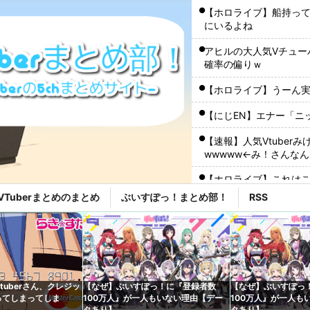
【ホロライブ】船持っ
にいるよね
アヒルの大人気Vチュー
確率の偏りｗ
【ホロライブ】うーん
【にじEN】エナー「ニ
【速報】人気Vtube
wwwww←み！さんな
【ホロライブ】これは
VTuberまとめのまとめ
ぶいすぽっ！まとめ部！
RSS
【ホロライブ】うーん
【にじさんじ】Twitte
【悲報】人気Vtuber
【VCR RUST】SHA
tuberさん、クレジッ
【なぜ】ぶいすぽっ！に『登録者数
【なぜ】ぶいすぽっ
ってしまってしま
100万人』が一人もいない理由【デー
100万人』が一人も
体調不良で休んでパチ
タあり】
タあり】