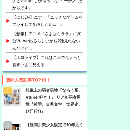
ゲとVTuberしか追ってない"一般人"だ
からです』
【にじEN】エナー「ニッチなゲームを
プレイして配信したい……」
【悲報】アニメ『さよならララ』に変
なVtuber出るらしいから2話見れない
んだけど…
【ホロライブ】これはこれでちょっと
裏来いよに見える
週間人気記事TOP10！
想像上の弱者男性『なろう系、
Vtuber好き！』 リアル弱者男
性『哲学、古典文学、世界史。
(ﾒｶﾞﾈｸｲ)』
【疑問】美少女設定で10年近く