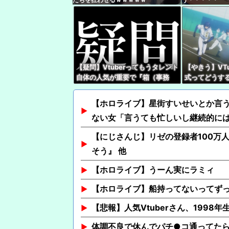
【疑問】Vtuberってもうタレント
【やきう】VT
自体の人気が重要で『箱（事務
式ってどうす
所）』の優劣で語る時代じゃなく
なってね？
【ホロライブ】星街すいせいとか言
ない女「言うても忙しいし継続的に
【にじさんじ】リゼの登録者100万
そう』 他
【ホロライブ】うーん実にラミィ
【ホロライブ】船持ってないってず
【悲報】人気Vtuberさん、1998
体調不良で休んでパチ●コ通ってた