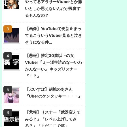
やってるアラサーVtuberとか痛
いとしか思えないんだが興奮す
るもんなの？
【画像】YouTubeで更新止まっ
てるこういうVtuber見ると泣き
そうになる件…
【悲報】推定30歳以上の女
Vtuber『えー漢字読めなーいわ
かんなーい』 キッズリスナー
『！？』
【ぶいすぽ】胡桃のあさん
『Uberのケンタッキー・・・』
【悲報】リスナー「武器変えて
みる？」「レベル上げしてみ
る？」「まだここで草」