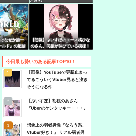
弟への誕生日プレゼントがこちら『いやな兄』
は言えんやろこれ』
「イケメンってつまらない」←これマジ？
erはなぜか誰一
【朗報】ぶいすぽのエース橘ひな
これでちょっと裏来いよに見える
ールド』の配信
のさん、同接が伸びている模様！
50万で世界2
←無敵だなぶいすぽ
って男女コラボうまくいってるよな
今日最も勢いのある記事TOP10！
【画像】YouTubeで更新止まっ
てるこういうVtuber見ると泣き
そうになる件…
【ぶいすぽ】胡桃のあさん
『Uberのケンタッキー・・・』
想像上の弱者男性『なろう系、
Vtuber好き！』 リアル弱者男