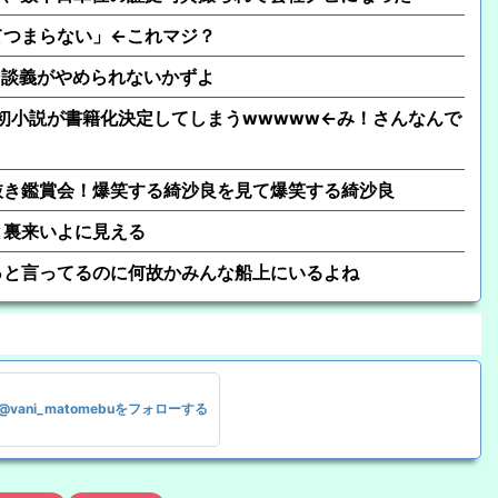
てつまらない」←これマジ？
ァン談義がやめられないかずよ
、初小説が書籍化決定してしまうwwwww←み！さんなんで
抜き鑑賞会！爆笑する綺沙良を見て爆笑する綺沙良
と裏来いよに見える
っと言ってるのに何故かみんな船上にいるよね
@vani_matomebuをフォローする