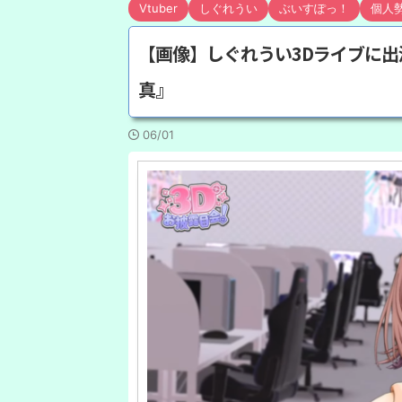
Vtuber
しぐれうい
ぶいすぽっ！
個人
【画像】しぐれうい3Dライブに
真』
06/01