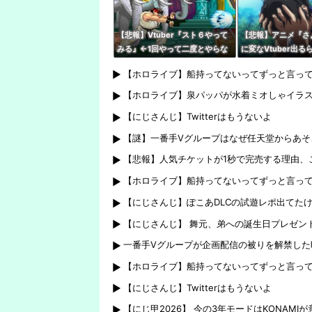
『！？』
【悲報】Vtuber『スト６やって
【悲報】アニメ『さ
みる』←1回やって二度とやらな
に変なVtuber出る
いパターン多すぎだろｗｗｗｗ
話見れないんだけど
【ホロライブ】船持ってないってずっと言っ
【ホロライブ】泉パッパが水着ミオしゃイラ
【にじさんじ】Twitterはもうないよ
【謎】一番手Vグループはなぜ任天堂からあそ
【悲報】人気チケットが1秒で完売する理由、
【ホロライブ】船持ってないってずっと言っ
【にじさんじ】ぽこあDLCの試遊レポ出てた
【にじさんじ】 舞元、弟への誕生日プレゼン
一番手Vグループが企画配信の被りを解禁した
【ホロライブ】船持ってないってずっと言っ
【にじさんじ】Twitterはもうないよ
【にじ甲2026】 今の3年モードはKONAM