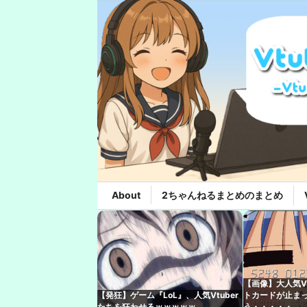
About
2ちゃんねるまとめのまとめ
【画像】大人気V
【発狂】ゲーム『LoL』、人気Vtuber
トカードが止ま
たちを狂わせるｗｗｗｗｗ
う・・・・・