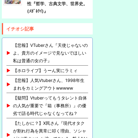
性『哲学、古典文学、世界史。
(ﾒｶﾞﾈｸｲ)』
イチオシ記事
【悲報】VTuberさん『天使じゃないの
よ。貴方のイメージで見ないでほしい
私は普通の女の子』
【ホロライブ】うーん実にラミィ
【悲報】人気Vtuberさん、1998年生
まれをカミングアウトwwwww
【疑問】Vtuberってもうタレント自体
の人気が重要で『箱（事務所）』の優
劣で語る時代じゃなくなってね？
【たしかに？】X民さん『現代オタク
が割れ行為を異常に叩く理由、ソシャ