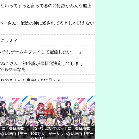
てないってずっと言ってるのに何故かみんな船上
バーさん、配信の神に愛されてるとしか思えない
実にラミィ
ッチなゲームをプレイして配信したい……」
rみけねこさん、初小説が書籍化決定してしまう
んでもやるなあ
これでちょっと裏来いよに見える
実にラミィ
rはもうないよ
さん、1998年生まれをカミングアウトwwwww
KAのケツを狙うとこうなる
！に『登録者数
【なぜ】ぶいすぽっ！に『登録者数
いない理由【デー
100万人』が一人もいない理由【デー
●コ通ってたら、数十日単位の証拠写真撮られて
タあり】