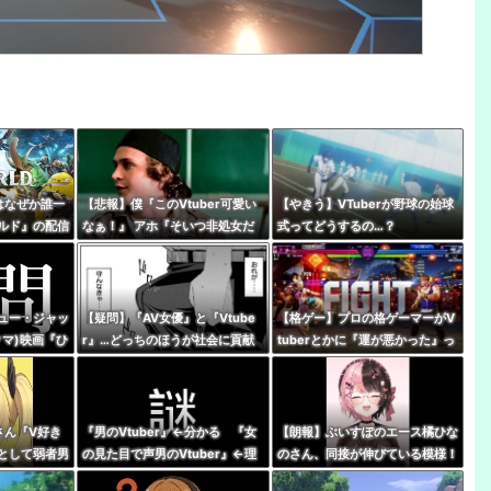
rはなぜか誰一
【悲報】僕『このVtuber可愛い
【やきう】VTuberが野球の始球
ルド』の配信
なぁ！』 アホ『そいつ非処女だ
式ってどうするの…？
50万で世界2
ぞ』←これｗｗｗ
ュー・ジャッ
【疑問】『AV女優』と『Vtube
【格ゲー】プロの格ゲーマーがV
マ)映画『ひ
r』…どっちのほうが社会に貢献
tuberとかに『運が悪かった』っ
berの同時視
している？
て被弾した時に言うの嫌い
いったいなぜ
さん『V好き
『男のVtuber』←分かる 『女
【朗報】ぶいすぽのエース橘ひな
として弱者男
の見た目で声男のVtuber』←理
のさん、同接が伸びている模様！
人は』
解不能
←無敵だなぶいすぽ