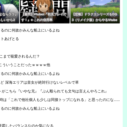
よならララ』
【疑問】Vtuber『初見プレイで
【悲報】ドラクエシリーズをDQ
らしいから2
す！』←これの信用率
3（リメイク版）からやるVtube
…
rいるけど誰か止めろよな…
てるのに何故かみんな船上にいるよね
ストあげとる
こまで寵愛されるんだ？
こういうことだったｗｗｗｗ他
てるのに何故かみんな船上にいるよね
けど 深海エリアは皇女が絶対行けないレベルで草
トがこちら『いやな兄』『ぶん殴られても文句は言えんやろこれ』
時は「これで他社個人も少しは同接トップになれる」と思ったのにな……
てるのに何故かみんな船上にいるよね
Iが意図したバランスなのか気になる