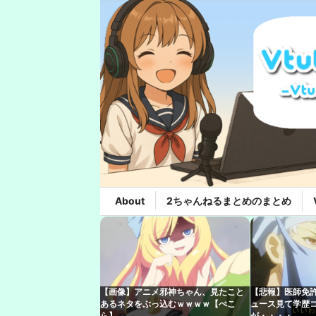
About
2ちゃんねるまとめのまとめ
【画像】アニメ邪神ちゃん、見たこと
【悲報】医師免許
あるネタをぶっ込むｗｗｗｗ【ぺこ
ュース見て学歴
ら】
が・・・・