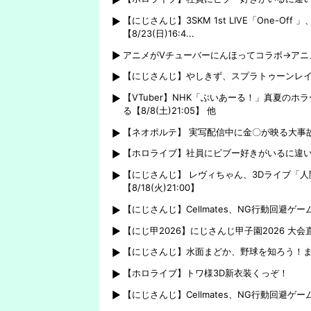
ｶﾞﾈｸｲ)』
とはできない』
【にじさんじ】3SKM 1st LIVE「One-
【8/23(日)16:4...
アニメがVチューバーにんほってコラボ→アニ
【にじさんじ】やしきず、スプラトゥーンレ
【VTuber】NHK「ぶいあーる！」真夏のホラ
る【8/8(土)21:05】 他
【ネオポルテ】 実写配信中に金〇が映る大事故
【ホロライブ】社員にビブー好きがいるに違
【にじさんじ】 レヴィちゃん、3Dライブ「
【8/18(火)21:00】
【にじさんじ】Cellmates、NG行動回避ゲ
【にじ甲2026】にじさんじ甲子園2026 
【にじさんじ】水面まどか、野球を知ろう！
【ホロライブ】トワ様3D新衣装くっぞ！
【にじさんじ】Cellmates、NG行動回避ゲ