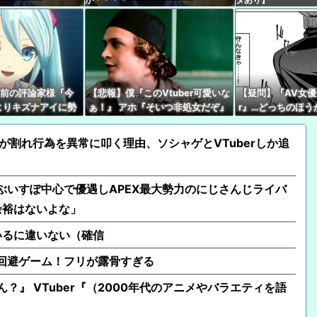
女さんたちの間で流行
ッションｗｗｗｗ （※
【ホロライブ】アキロ
「今では毎晩1時間くら
半前の評論家様『今
【悲報】僕『このVtuber可愛いな
【疑問】『AV女優』
【速報】人気Vtube
よりキズナアイに勢
ぁ！』 アホ『そいつ非処女だぞ』
r』…どっちのほう
wwwww←み！さんな
誰もそれを止めるこ
←これｗｗｗ
ている？
』
【にじさんじ】 レヴィ
が割れ行為を異常に叩く理由、ソシャゲとVTuberしか追
8名も発表『歌うまバイキン
【悲報】人気Vtuber
もぶいすぽ中心で優遇しAPEX最大勢力のにじさんじライバ
余裕はないよな」
いるに違いない（確信
行動回避ゲーム！フリが露骨すぎる
ん？』 VTuber『（2000年代のアニメやバラエティを語