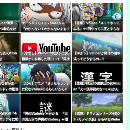
uber可愛い
ゲーム実況してるVtuberさん
【悲報】Vtuber『スト６やって
いつ非処女だ
『わかんない！わかんないよぉ！
みる』←1回やって二度とやらな
ｗ』 親切ボク『あっそれはです
いパターン多すぎだろｗｗｗｗ
ね！』 Ｖさん『ネタバレやめて
ね！』
個人VTub
【水増し】Vtuberの同接が主要
【やきう】VTuberが野球の始球
ま
指標から転落した理由って『同接
式ってどうするの…？
に対して高評価数が少ない配信が
あぶり出された』からだよな
rはなぜか誰一
【悲報】アニメ『さよならララ』
【悲報】推定30歳以上の女Vtub
ルド』の配信
に変なVtuber出るらしいから2
er『えー漢字読めなーいわかん
50万で世界2
話見れないんだけど…
なーい』 キッズリスナー
『！？』
評論家様『今
『男のVtuber』←分かる 『女
【悲報】ドラクエシリーズをDQ
ズナアイに勢
の見た目で声男のVtuber』←理
3（リメイク版）からやるVtube
れを止めるこ
解不能
rいるけど誰か止めろよな…
ない（確信 他