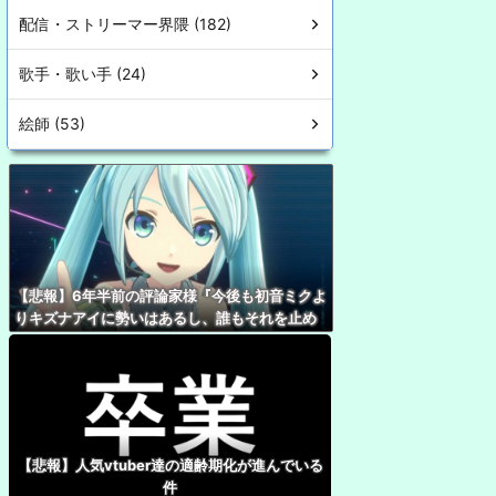
配信・ストリーマー界隈 (182)
歌手・歌い手 (24)
絵師 (53)
【悲報】6年半前の評論家様『今後も初音ミクよ
りキズナアイに勢いはあるし、誰もそれを止め
ることはできない』
【悲報】人気vtuber達の適齢期化が進んでいる
件