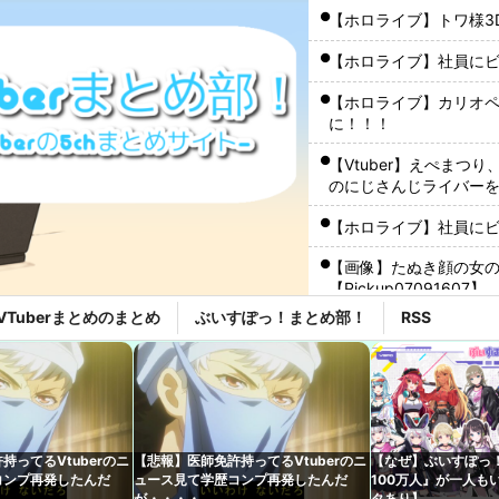
【ホロライブ】トワ様3
【ホロライブ】社員に
【ホロライブ】カリオ
に！！！
【Vtuber】えぺまつ
のにじさんじライバー
な」
【ホロライブ】社員に
【画像】たぬき顔の女
【Pickup07091607】
VTuberまとめのまとめ
ぶいすぽっ！まとめ部！
RSS
【にじさんじ】水面ま
なの？！」
【動画】自動ドアの仕
【たしかに？】X民さん
ャゲとVTuberしか追
持ってるVtuberのニ
【悲報】医師免許持ってるVtuberのニ
【なぜ】ぶいすぽっ
コンプ再発したんだ
ュース見て学歴コンプ再発したんだ
100万人』が一人も
【ホロライブ】社員に
が・・・・
タあり】