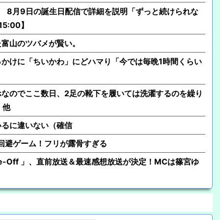
発表 8月9日の誕生日配信で詳細を説明「ずっと続けられな
5:00】
た富山のツバメが賢い。
かけに「ちいかわ」にどハマり「今では毎晩1時間くらい
ホなのでここ数日、2足の靴下を履いては洗濯するのを繰り
」他
いるに違いない（確信
行動回避ゲーム！フリが露骨すぎる
「One-Off 」、直前放送＆最速感想放送が決定！MCは篠宮ゆ
】