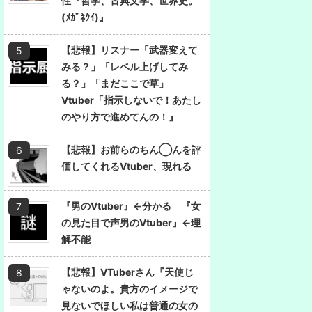
性『哲学、古典文学、世界史。
(ﾒｶﾞﾈｸｲ)』
【悲報】リスナー「武器変えて
みる？」「レベル上げしてみ
る？」「まだここで草」
Vtuber「指示しないで！あたし
のやり方で進めてんの！』
【悲報】お前らのちん◯んを評
価してくれるVtuber、現れる
『男のVtuber』←分かる 『女
の見た目で声男のVtuber』←理
解不能
【悲報】VTuberさん『天使じ
ゃないのよ。貴方のイメージで
見ないでほしい私は普通の女の