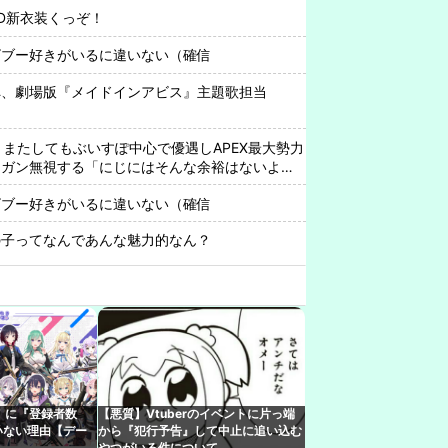
D新衣装くっぞ！
ビブー好きがいるに違いない（確信
ペ、劇場版『メイドインアビス』主題歌担当
り、またしてもぶいすぽ中心で優遇しAPEX最大勢力
をガン無視する「にじにはそんな余裕はないよ
ビブー好きがいるに違いない（確信
の子ってなんであんな魅力的なん？
どか、野球を知ろう！まどちゃ「投げる方が守備
組みを理解した富山のツバメが賢い。
『現代オタクが割れ行為を異常に叩く理由、ソシ
ってない"一般人"だからです』
！に『登録者数
【悪質】Vtuberのイベントに片っ端
いない理由【デー
から『犯行予告』して中止に追い込む
ビブー好きがいるに違いない（確信
やつがいる件について