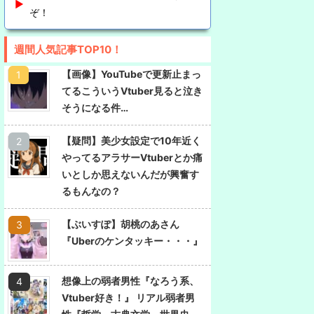
ぞ！
週間人気記事TOP10！
【画像】YouTubeで更新止まっ
てるこういうVtuber見ると泣き
そうになる件…
【疑問】美少女設定で10年近く
やってるアラサーVtuberとか痛
いとしか思えないんだが興奮す
るもんなの？
【ぶいすぽ】胡桃のあさん
『Uberのケンタッキー・・・』
想像上の弱者男性『なろう系、
Vtuber好き！』 リアル弱者男