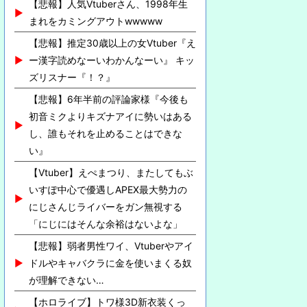
【悲報】人気Vtuberさん、1998年生
まれをカミングアウトwwwww
【悲報】推定30歳以上の女Vtuber『え
ー漢字読めなーいわかんなーい』 キッ
ズリスナー『！？』
【悲報】6年半前の評論家様『今後も
初音ミクよりキズナアイに勢いはある
し、誰もそれを止めることはできな
い』
【Vtuber】えぺまつり、またしてもぶ
いすぽ中心で優遇しAPEX最大勢力の
にじさんじライバーをガン無視する
「にじにはそんな余裕はないよな」
【悲報】弱者男性ワイ、Vtuberやアイ
ドルやキャバクラに金を使いまくる奴
が理解できない…
【ホロライブ】トワ様3D新衣装くっ