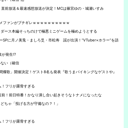
Off 」、直前放送＆最速感想放送が決定！MCは篠宮ゆの・城瀬いすみ
メファンがブチギレｗｗｗｗｗｗｗｗｗｗ
イダース本編そっちのけで極悪ミニゲームを極めようとする
ーSPに月ノ美兎・ましろ爻・市松寿ゞ謡が出演！“VTuber×ホラー”を語
が発生!?
いない（確信
人間燦歌」開催決定！ゲスト8名も発表『歌うまバイキングなゲストや』
ーム！フリが露骨すぎる
大会直前！前日特番！かなり潰し合い起きそうなトナメになったな
まどちゃ「投げる方が守備なの？！」
ーム！フリが露骨すぎる