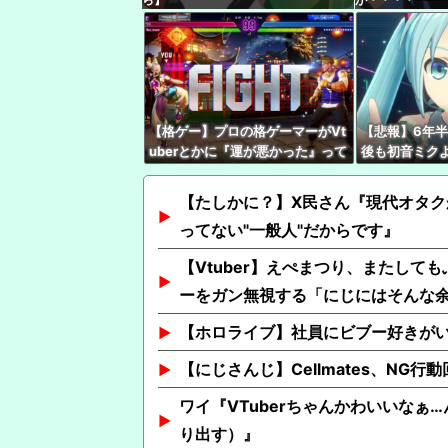
【格ゲー】プロの格ゲーマーがVt
【悲報】6年
uberとかに『運が悪かった』って
後も初音ミク
被弾した時に言うの嫌い
いはあるし、
とはできない
【たしかに？】X民さん『現代オタク
ってない"一般人"だからです』
【Vtuber】えぺまつり、またして
ーをガン無視する「にじにはそんな
【ホロライブ】社員にビブー好きが
【にじさんじ】Cellmates、NG
ワイ『VTuberちゃんかわいいなぁ…
り出す）』