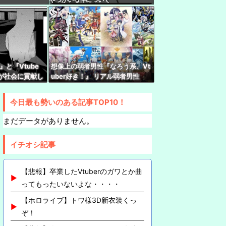
った変なハイレグの服の上からズボンを履くファ
画像あり）
ゼ、映画をきっかけに「ちいかわ」にどハマり
い見ながら入眠しています」
と『Vtube
想像上の弱者男性『なろう系、Vt
rみけねこさん、初小説が書籍化決定してしまう
が社会に貢献し
uber好き！』 リアル弱者男性
んでもやるなあ
『哲学、古典文学、世界史。(ﾒｶﾞ
ﾈｸｲ)』
ちゃん、3Dライブ「人間燦歌」開催決定！ゲスト
今日最も勢いのある記事TOP10！
グなゲストや』【8/18(火)21:00】
まだデータがありません。
さん、1998年生まれをカミングアウトwwwww
イチオシ記事
【悲報】卒業したVtuberのガワとか曲
ってもったいないよな・・・・
【ホロライブ】トワ様3D新衣装くっ
ぞ！