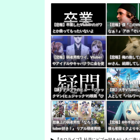
【悲報】卒業したVtuberのガワ
【悲報】僕『このVt
とか曲ってもったいないよ
なぁ！』 アホ『そ
な・・・・
ぞ』←これｗｗｗ
【悲報】弱者男性ワイ、Vtuber
【悲報】俺の推してた
やアイドルやキャバクラに金を使
erさん、結婚してし
いまくる奴が理解できない…
う・・・・
【謎】アマプラのヒュー・ジャッ
【謎】大手VTube
クマン(ヒュジャックマ)映画『ひ
人として『パルワー
つじ探偵団』、VTuberの同時視
やってないけど同接
聴が滅茶苦茶多い…いったいなぜ
位←これ
想像上の弱者男性『なろう系、V
【悲報】6年半前の
tuber好き！』 リアル弱者男性
後も初音ミクよりキ
『哲学、古典文学、世界史。(ﾒ
いはあるし、誰もそ
【ホロライブ】社員にビブー好きがいるに違い