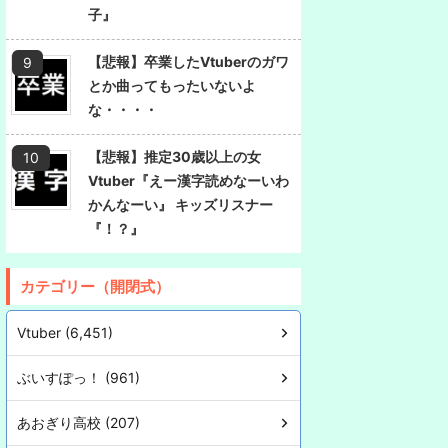
子』
【悲報】卒業したVtuberのガワ
とか曲ってもったいないよ
な・・・・
【悲報】推定30歳以上の女
Vtuber『えー漢字読めなーいわ
かんなーい』 キッズリスナー
『！？』
カテゴリー（開閉式）
Vtuber (6,451)
ぶいすぽっ！ (961)
あおぎり高校 (207)