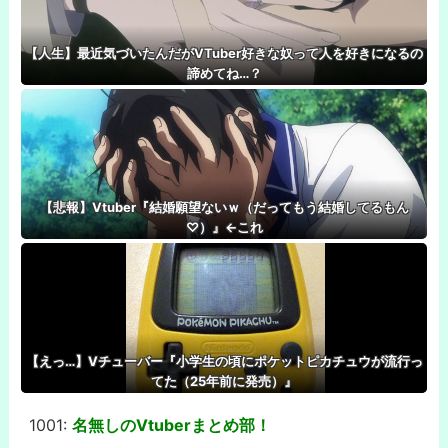
【人生】最近気づいたんだがVTuber好きな奴って人を好きになるの
諦めてね…？
【悲報】Vtuber『結婚願望ないｗ（だってもう結婚してるもん
♡）』←これ
【えっ…】Vチューバー『小学生の頃にポケットピカチュウが流行っ
てた（25年前に発売）』
1001:
名無しのVtuberまとめ部！
-