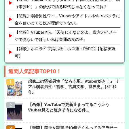
（事務所）』の優劣で語る時代じゃなくなってね？
【悲報】弱者男性ワイ、Vtuberやアイドルやキャバクラに
金を使いまくる奴が理解できない…
【悲報】VTuberさん『天使じゃないのよ。貴方のイメー
ジで見ないでほしい私は普通の女の子』
【雑談】ホロライブ掲示板：ホロ速：PART2【配信実況
可】
週間人気記事TOP10！
想像上の弱者男性『なろう系、Vtuber好き！』 リ
アル弱者男性『哲学、古典文学、世界史。(ﾒｶﾞﾈｸ
ｲ)』
【画像】YouTubeで更新止まってるこういう
Vtuber見ると泣きそうになる件…
【疑問】美少女設定で10年近くやってるアラサー