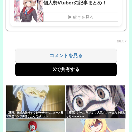
個人勢Vtuberの記事まとめ！
▶ 続きを見る
引用元: X
コメントを見る
Xで共有する
【悲報】医師免許持ってるVtuberのニュース見
【発狂】ゲーム『LoL』、人気Vtuberたちを狂わ
て学歴コンプ再発したんだが・・・・
せるｗｗｗｗｗ