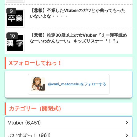
【悲報】卒業したVtuberのガワとか曲ってもった
いないよな・・・・
【悲報】推定30歳以上の女Vtuber『えー漢字読め
なーいわかんなーい』 キッズリスナー『！？』
Xフォローしてねっ！
@vani_matomebuをフォローする
カテゴリー（開閉式）
Vtuber (6,451)
ぶいすぽっ！ (961)