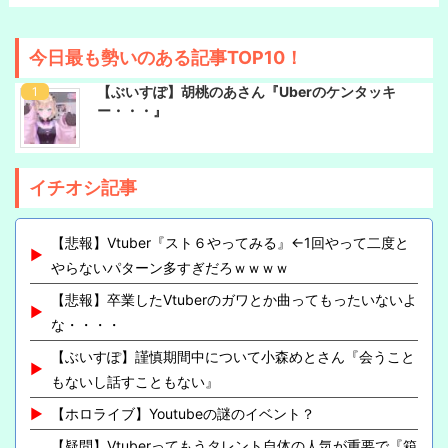
今日最も勢いのある記事TOP10！
【ぶいすぽ】胡桃のあさん『Uberのケンタッキ
ー・・・』
イチオシ記事
【悲報】Vtuber『スト６やってみる』←1回やって二度と
やらないパターン多すぎだろｗｗｗｗ
【悲報】卒業したVtuberのガワとか曲ってもったいないよ
な・・・・
【ぶいすぽ】謹慎期間中について小森めとさん『会うこと
もないし話すこともない』
【ホロライブ】Youtubeの謎のイベント？
【疑問】Vtuberってもうタレント自体の人気が重要で『箱