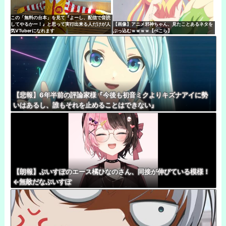
この「無料の台本」を見て『よーし、配信で音読
してやるかー！』と思って実行出来る人だけが人
【画像】アニメ邪神ちゃん、見たことあるネタを
気VTuberになれます
ぶっ込むｗｗｗｗ【ぺこら】
【悲報】6年半前の評論家様『今後も初音ミクよりキズナアイに勢
いはあるし、誰もそれを止めることはできない』
【朗報】ぶいすぽのエース橘ひなのさん、同接が伸びている模様！
←無敵だなぶいすぽ