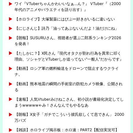
ワイ『VTuberちゃんかわいいなぁ…ん？』 VTuber『（2000
年代のアニメやバラエティを語り出す）』
【ホロライブ】大塚製薬にはびぶー好きがいるに違いない
【にじさんじ】詩乃「油ってあぶないんだよ！油だけにね」
【朗報】SUSURUさん、視聴者が選ぶ二郎系ランキング2026
を発表！
【たしかに？】X民さん『現代オタクが割れ行為を異常に叩く
理由、ソシャゲとVTuberしか追ってない"一般人"だからです』
【動画】ロシア軍の燃料輸送をドローンで阻止するウクライ
ナ。
【動画】熊本地震の瞬間の手術室の防犯カメラ映像、公開され
る
【速報】人気Vtuberみけねこさん、初小説が書籍化決定してし
まうwwwww←み！さんなんでもやるなあ
【朗報】X女子「ガチでこういう彼氏欲しくて息できん」 2000
万バズ
【雑談】ホロライブ掲示板：ホロ速：PART2【配信実況可】