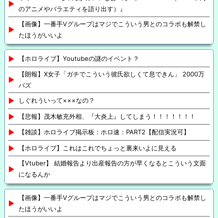
のアニメやバラエティを語り出す）』
【画像】一番手Vグループはマジでこういう男とのコラボも解禁し
たほうがいいよ
【ホロライブ】Youtubeの謎のイベント？
【朗報】X女子「ガチでこういう彼氏欲しくて息できん」 2000万
バズ
しぐれういって×××なの？
【悲報】茂木敏充外相、『大炎上』してしまう！！！！！！！
【雑談】ホロライブ掲示板：ホロ速：PART2【配信実況可】
【ホロライブ】これはこれでちょっと裏来いよに見える
【Vtuber】 結婚報告より出産報告の方が早くなるとこういう文面
になるんか
【画像】一番手Vグループはマジでこういう男とのコラボも解禁し
たほうがいいよ