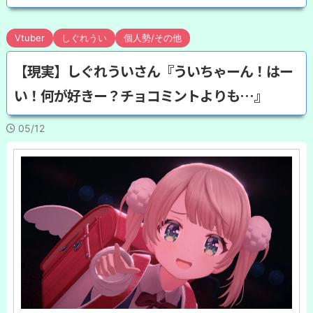
Vtuber
しぐれうい
個人勢/その他
【現実】しぐれういさん『ういちゃーん！はー
い！何が好きー？チョコミントよりも…』
05/12