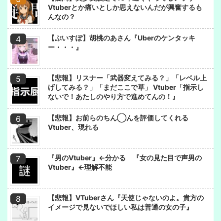
Vtuberとか痛いとしか思えないんだが興奮するも
んなの？
【ぶいすぽ】胡桃のあさん『Uberのケンタッキ
ー・・・』
【悲報】リスナー「武器変えてみる？」「レベル上
げしてみる？」「まだここで草」 Vtuber「指示し
ないで！あたしのやり方で進めてんの！』
【悲報】お前らのちん◯んを評価してくれる
Vtuber、現れる
『男のVtuber』←分かる 『女の見た目で声男の
Vtuber』←理解不能
【悲報】VTuberさん『天使じゃないのよ。貴方の
イメージで見ないでほしい私は普通の女の子』