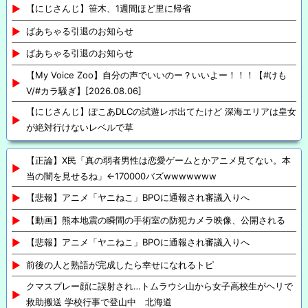
【にじさんじ】笹木、1週間ほど里に帰省
ばあちゃる引退のお知らせ
ばあちゃる引退のお知らせ
【My Voice Zoo】自分の声でいいのー？いいよー！！！【#けも
V/#カラ騒ぎ】[2026.08.06]
【にじさんじ】ぽこあDLCの試遊レポ出てたけど 深海エリアは皇女
が絶対行けないレベルで草
【正論】X民「真の弱者男性は恋愛ゲームとかアニメ見てない。本
当の闇を見せるね」←170000バズwwwwwww
【悲報】アニメ「ヤニねこ」BPOに通報され審議入りへ
【動画】熊本地震の瞬間の手術室の防犯カメラ映像、公開される
【悲報】アニメ「ヤニねこ」BPOに通報され審議入りへ
前後の人と熟語が完成したら幸せになれるトピ
クマスプレー顔に誤射され…トムラウシ山から女子高校生がヘリで
救助搬送 学校行事で登山中 北海道