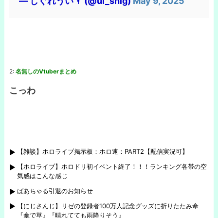
— しぐれうい🌂 (@ui_shig)
May 9, 2025
2:
名無しのVtuberまとめ
こっわ
【雑談】ホロライブ掲示板：ホロ速：PART2【配信実況可】
【ホロライブ】ホロドリ初イベント終了！！！ランキング各帯の空
気感はこんな感じ
ばあちゃる引退のお知らせ
【にじさんじ】リゼの登録者100万人記念グッズに折りたたみ傘
『傘で草』『晴れてても雨降りそう』