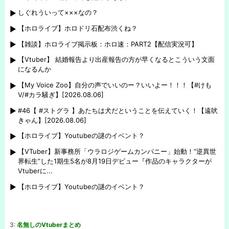
しぐれういって×××なの？
【ホロライブ】ホロドリ石配布渋くね？
【雑談】ホロライブ掲示板：ホロ速：PART2【配信実況可】
【Vtuber】 結婚報告より出産報告の方が早くなるとこういう文面
になるんか
【My Voice Zoo】自分の声でいいのー？いいよー！！！【#けも
V/#カラ騒ぎ】[2026.08.06]
#46【 #ストグラ 】あたちは犬だということを伝えていく！【遠吠
きゃん】[2026.08.06]
【ホロライブ】Youtubeの謎のイベント？
【VTuber】新事務所「ウラロジゲームカンパニー」始動！“逆異世
界転生”した1期生5名が8月19日デビュー『作品のキャラクターが
Vtuberに...
【ホロライブ】Youtubeの謎のイベント？
3:
名無しのVtuberまとめ