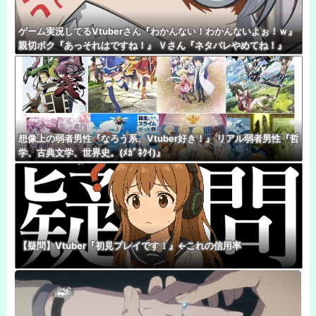
ゲーム実況してるVtuberさん『わかんない！わかんないよぉ！ｗ』
親切ボク『あっそれはですね！』 Ｖさん『ネタバレやめてね！』
想像上の弱者男性『なろう系、Vtuber好き！』 リアル弱者男性『哲
学、古典文学、世界史。(ﾒｶﾞﾈｸｲ)』
【疑問】Vtuber『初見プレイです！』←これの信用率