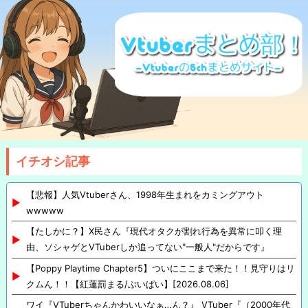
イチオシ記事
【悲報】人気Vtuberさん、1998年生まれをカミングアウト
wwwww
【たしかに？】X民さん『現代オタクが割れ行為を異常に叩く理
由、ソシャゲとVTuberしか追ってない"一般人"だからです』
【Poppy Playtime Chapter5】ついにここまで来た！！見守りはリ
クムん！！【紅蓮罰まる/ぶいぱい】[2026.08.06]
ワイ『VTuberちゃんかわいいなぁ…ん？』 VTuber『（2000年代