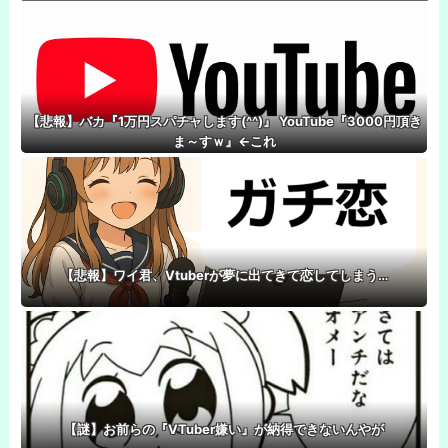
【悲報】バカ『1万円スパチャします(^^)』 YouTube『3000円頂き
ま～すｗ』←これ
【悲報】ワイ君、Vtuberが夢に出てきて恋してしまう…
【謎】お前らの『VTuber嫌い』が納得できないんやが