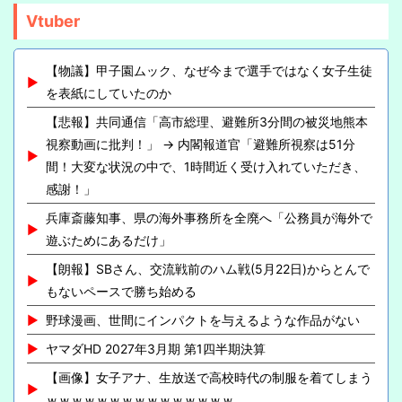
Vtuber
【物議】甲子園ムック、なぜ今まで選手ではなく女子生徒
を表紙にしていたのか
【悲報】共同通信「高市総理、避難所3分間の被災地熊本
視察動画に批判！」 → 内閣報道官「避難所視察は51分
間！大変な状況の中で、1時間近く受け入れていただき、
感謝！」
兵庫斎藤知事、県の海外事務所を全廃へ「公務員が海外で
遊ぶためにあるだけ」
【朗報】SBさん、交流戦前のハム戦(5月22日)からとんで
もないペースで勝ち始める
野球漫画、世間にインパクトを与えるような作品がない
ヤマダHD 2027年3月期 第1四半期決算
【画像】女子アナ、生放送で高校時代の制服を着てしまう
ｗｗｗｗｗｗｗｗｗｗｗｗｗｗｗ