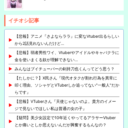
イチオシ記事
【悲報】アニメ『さよならララ』に変なVtuber出るらしい
から2話見れないんだけど…
【悲報】弱者男性ワイ、Vtuberやアイドルやキャバクラに
金を使いまくる奴が理解できない…
みんなはブイチューバーの剣持刀也くんってどう思う？
【たしかに？】X民さん『現代オタクが割れ行為を異常に
叩く理由、ソシャゲとVTuberしか追ってない"一般人"だか
らです』
【悲報】VTuberさん『天使じゃないのよ。貴方のイメー
ジで見ないでほしい私は普通の女の子』
【疑問】美少女設定で10年近くやってるアラサーVtuber
とか痛いとしか思えないんだが興奮するもんなの？