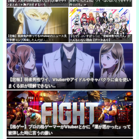
【画像】人気Vtuber結城さくなさんの新デザイ
苦茶汚いんだよね』 ワイ『はいはいどうせキャラ
ンまとめ！←胸デカすぎるだろ
作りだろ』→
【悲報】医師免許持ってるVtuberのニュース見
【なぜ】ぶいすぽっ！に『登録者数100万人』が
て学歴コンプ再発したんだが・・・・
一人もいない理由【データあり】
【悲報】弱者男性ワイ、Vtuberやアイドルやキャバクラに金を使い
まくる奴が理解できない…
【格ゲー】プロの格ゲーマーがVtuberとかに『運が悪かった』って
被弾した時に言うの嫌い