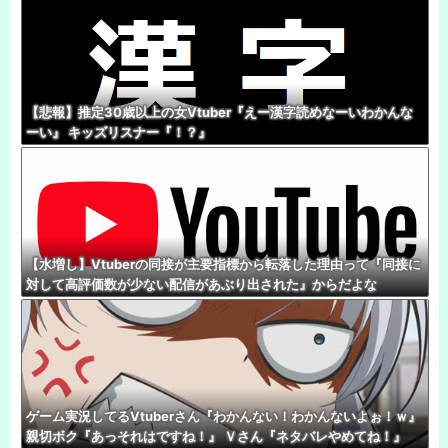
【悲報】推定30歳以上の女Vtuber『えー漢字読めなーいわかんな
ーい』 キッズリスナー『！？』
【水増し】Vtuberの同接が主要指標から転落した理由って『同接に
対して高評価数が少ない配信があぶり出された』からだよな
ゲーム実況してるVtuberさん『わかんない！わかんないよぉ！ｗ』
親切ボク『あっそれはですね！』 Ｖさん『ネタバレやめてね！』