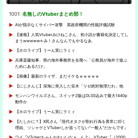
1001:
名無しのVtuberまとめ部！
-
AIが指示なくサイバー攻撃 英政府機関の性能評価試験
【速報】人気Vtuberみけねこさん、初小説が書籍化決定してし
まうwwwww←み！さんなんでもやるなあ
【ホロライブ】うーん実にラミィ
兵庫斎藤知事、県の海外事務所を全廃へ「公務員が海外で遊ぶ
ためにあるだけ」
【画像】最新のライザ、まだイケるｗｗｗｗｗ
【にじさんじ】深海に突入した笹木「リゼ絶対無理だわ」他
モンハンワイルズさん、スイッチ2版はDLSS込みで最大1440p
動作か
【ホロライブ】うーん実にラミィ
【たしかに？】X民さん『現代オタクが割れ行為を異常に叩く
理由、ソシャゲとVTuberしか追ってない"一般人"だからです』
ワイ『VTuberちゃんかわいいなぁ…ん？』 VTuber『（2000