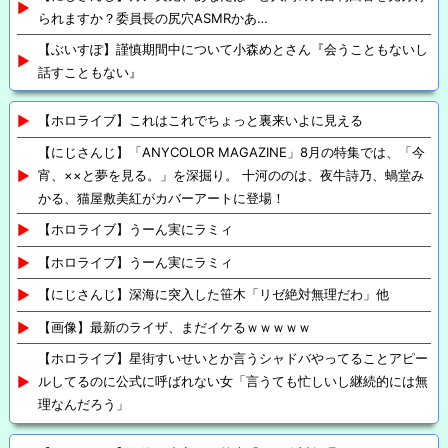
られますか？委員長の尻穴ASMRかあ…
【ぶいすぽ】謹慎期間中について小森めとさん『会うこともないし
話すこともない』
【ホロライブ】これはこれでちょっと裏来いよに見える
【にじさんじ】「ANYCOLOR MAGAZINE」8月の特集では、「今
宵、××と夢を見る。」を深掘り。 十河ののは、夜牛詩乃、蝸堂み
かる、猫屋敷美紅がカバーアートに登場！
【ホロライブ】うーん実にラミィ
【ホロライブ】うーん実にラミィ
【にじさんじ】深海に突入した笹木「リゼ絶対無理だわ」他
【画像】最新のライザ、まだイケるｗｗｗｗｗ
【ホロライブ】星街すいせいとか言うシャドバやってることアピー
ルしてるのに公式に呼ばれない女「言うても忙しいし継続的には無
理なんだろう」