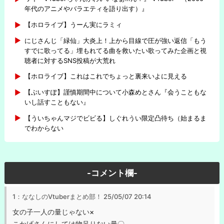
年代のアニメやバラエティを語り出す）』
【ホロライブ】うーん実にラミィ
にじさんじ「緑仙」大炎上！上から目線で圧が強い返信「もう
すでに歌ってる」埋もれてる曲を救いたい歌ってみた企画と視
聴者に対するSNS投稿が大荒れ
【ホロライブ】これはこれでちょっと裏来いよに見える
【ぶいすぽ】謹慎期間中について小森めとさん『会うこともな
いし話すこともない』
【ういちゃんマジでビビる】しぐれうい限定凸待ち（始まるま
でわからない
-コメント欄-
1：ななしのVtuberまとめ部！
25/05/07 20:14
女の子一人の量じゃない×
こかげさんにしては物足りない量〇