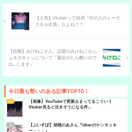
【人気】Vtuberって結局『中の人のトーク
スキル次第』だよね？？
【悲報】みけねこさん、話題のみけねこかふ
ぇネガキャンについて『最近やたら酷いので
ね…します』
今日最も勢いのある記事TOP10！
【画像】YouTubeで更新止まってるこういう
Vtuber見ると泣きそうになる件…
【ぶいすぽ】胡桃のあさん『Uberのケンタッキ
ー・・・』