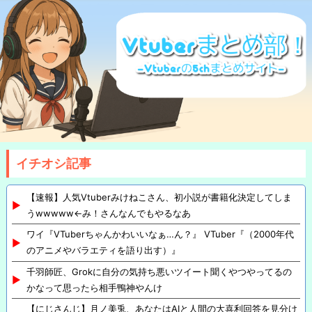
イチオシ記事
【速報】人気Vtuberみけねこさん、初小説が書籍化決定してしま
うwwwww←み！さんなんでもやるなあ
ワイ『VTuberちゃんかわいいなぁ…ん？』 VTuber『（2000年代
のアニメやバラエティを語り出す）』
千羽師匠、Grokに自分の気持ち悪いツイート聞くやつやってるの
かなって思ったら相手鴨神やんけ
【にじさんじ】月ノ美兎、あなたはAIと人間の大喜利回答を見分け