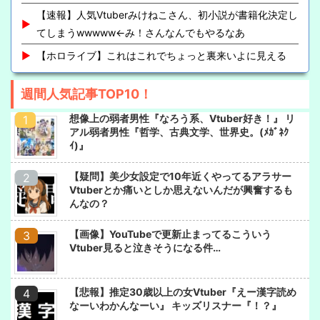
【速報】人気Vtuberみけねこさん、初小説が書籍化決定し
てしまうwwwww←み！さんなんでもやるなあ
【ホロライブ】これはこれでちょっと裏来いよに見える
週間人気記事TOP10！
想像上の弱者男性『なろう系、Vtuber好き！』 リ
アル弱者男性『哲学、古典文学、世界史。(ﾒｶﾞﾈｸ
ｲ)』
【疑問】美少女設定で10年近くやってるアラサー
Vtuberとか痛いとしか思えないんだが興奮するも
んなの？
【画像】YouTubeで更新止まってるこういう
Vtuber見ると泣きそうになる件…
【悲報】推定30歳以上の女Vtuber『えー漢字読め
なーいわかんなーい』 キッズリスナー『！？』