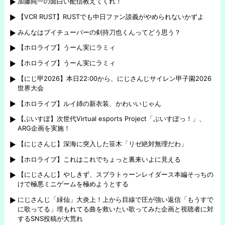
加藤純一の面白い配信教えてくれ！
【VCR RUST】RUSTでも中日ファン談義がやめられないかずよ
みんなはブイチューバーの剣持刀也くんってどう思う？
【ホロライブ】うーん実にラミィ
【ホロライブ】うーん実にラミィ
【にじ甲2026】本日22:00から、にじさんじサイレン甲子園2026
世界大会
【ホロライブ】ルイ姉の新衣装、かわいいじゃん
【ぶいすぽ】次世代Virtual esports Project「ぶいすぽっ！」、
ARG企画を実施！
【にじさんじ】深海に突入した笹木「リゼ絶対無理だわ」
【ホロライブ】これはこれでちょっと裏来いよに見える
【にじさんじ】やしきず、スプラトゥーンレイダース本編そっちの
けで極悪ミニゲームを極めようとする
にじさんじ「緑仙」大炎上！上から目線で圧が強い返信「もうすで
に歌ってる」埋もれてる曲を救いたい歌ってみた企画と視聴者に対
するSNS投稿が大荒れ