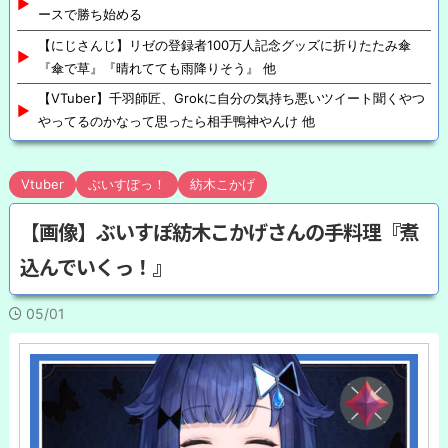
ースで勝ち始める
【にじさんじ】リゼの登録者100万人記念グッズに折りたたみ傘
『傘で草』『晴れてても雨降りそう』 他
【VTuber】千羽師匠、Grokに自分の気持ち悪いツイート聞くやつ
やってるのかなって思ったら相手鴨神やんけ 他
Vtuber
ぶいすぽっ！
紡木こかげ
【画像】ぶいすぽ紡木こかげさんの手料理『煮
込んでいくっ！』
05/01