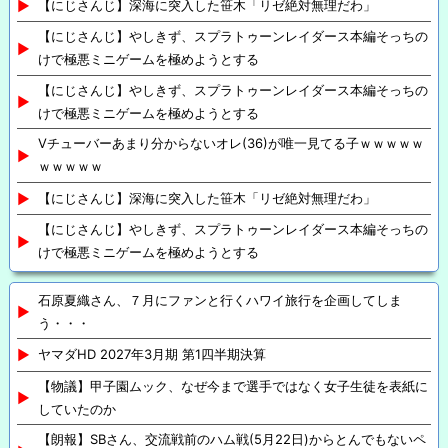
【にじさんじ】深海に突入した笹木「リゼ絶対無理だわ」
【にじさんじ】やしきず、スプラトゥーンレイダース本編そっちの
けで極悪ミニゲームを極めようとする
【にじさんじ】やしきず、スプラトゥーンレイダース本編そっちの
けで極悪ミニゲームを極めようとする
Vチューバーあまり分からないオレ(36)が唯一見てる子ｗｗｗｗｗ
ｗｗｗｗｗ
【にじさんじ】深海に突入した笹木「リゼ絶対無理だわ」
【にじさんじ】やしきず、スプラトゥーンレイダース本編そっちの
けで極悪ミニゲームを極めようとする
石原夏織さん、７月にファンと行くハワイ旅行を企画してしま
う・・・
ヤマダHD 2027年3月期 第1四半期決算
【物議】甲子園ムック、なぜ今まで選手ではなく女子生徒を表紙に
していたのか
【朗報】SBさん、交流戦前のハム戦(5月22日)からとんでもないペ