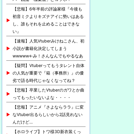
【悲報】6年半前の評論家様『今後も
初音ミクよりキズナアイに勢いはある
し、誰もそれを止めることはできな
い』
【速報】人気Vtuberみけねこさん、初
小説が書籍化決定してしまう
wwwww←み！さんなんでもやるなあ
【疑問】Vtuberってもうタレント自体
の人気が重要で『箱（事務所）』の優
劣で語る時代じゃなくなってね？
【悲報】卒業したVtuberのガワとか曲
ってもったいないよな・・・・
【悲報】アニメ『さよならララ』に変
なVtuber出るらしいから2話見れない
んだけど…
【ホロライブ】トワ様3D新衣装くっ