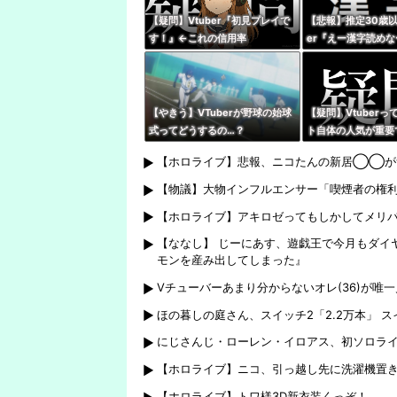
【疑問】Vtuber『初見プレイで
【悲報】推定30歳以
す！』←これの信用率
er『えー漢字読め
なーい』 キッズリ
『！？』
【やきう】VTuberが野球の始球
【疑問】Vtuber
式ってどうするの…？
ト自体の人気が重要
所）』の優劣で語る
【ホロライブ】悲報、ニコたんの新居◯◯が
なってね？
【物議】大物インフルエンサー「喫煙者の権
【ホロライブ】アキロゼってもしかしてメリ
【ななし】 じーにあす、遊戯王で今月もダイ
モンを産み出してしまった』
Vチューバーあまり分からないオレ(36)が唯
ほの暮しの庭さん、スイッチ2「2.2万本」 スイ
にじさんじ・ローレン・イロアス、初ソロライ
【ホロライブ】ニコ、引っ越し先に洗濯機置き
【ホロライブ】トワ様3D新衣装くっぞ！