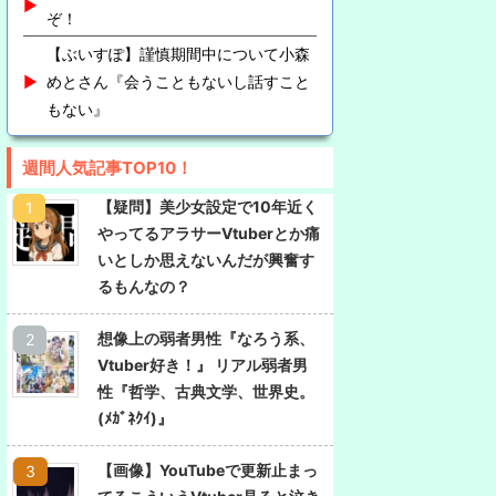
ぞ！
【ぶいすぽ】謹慎期間中について小森
めとさん『会うこともないし話すこと
もない』
週間人気記事TOP10！
【疑問】美少女設定で10年近く
やってるアラサーVtuberとか痛
いとしか思えないんだが興奮す
るもんなの？
想像上の弱者男性『なろう系、
Vtuber好き！』 リアル弱者男
性『哲学、古典文学、世界史。
(ﾒｶﾞﾈｸｲ)』
【画像】YouTubeで更新止まっ