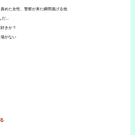
と責めた女性、警察が来た瞬間逃げる他
んだ…
バ好きか？
き場がない
る