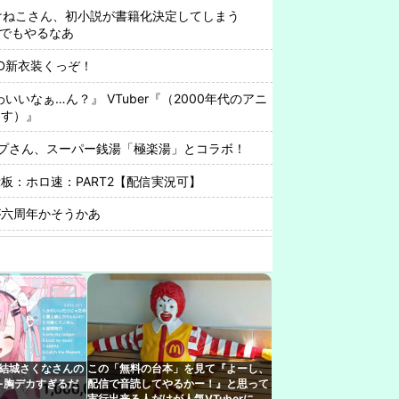
rみけねこさん、初小説が書籍化決定してしまう
んでもやるなあ
D新衣装くっぞ！
わいいなぁ…ん？』 VTuber『（2000年代のアニ
出す）』
プさん、スーパー銭湯「極楽湯」とコラボ！
板：ホロ速：PART2【配信実況可】
が六周年かそうかあ
性を「犯罪ですよ！」と責めた女性、警察が来た
beの謎のイベント？
さん、1998年生まれをカミングアウトwwwww
beの謎のイベント？
r結城さくなさんの
この「無料の台本」を見て『よーし、
←胸デカすぎるだ
配信で音読してやるかー！』と思って
リ石配布渋くね？
実行出来る人だけが人気VTuberにな