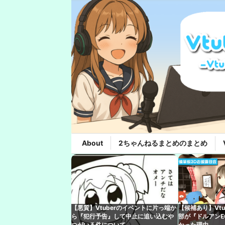
About
2ちゃんねるまとめのまとめ
【悪質】Vtuberのイベントに片っ端か
【候補あり】Vt
ら『犯行予告』して中止に追い込むや
部が『ドルアンE
つがいる件について
かった理由