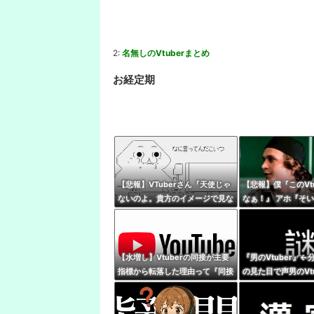
2:
名無しのVtuberまとめ
お経定期
【悲報】VTuberさん『天使じゃ
【悲報】僕『このVt
ないのよ。貴方のイメージで見な
なぁ！』 アホ『そ
いでほしい私は普通の女の子』
ぞ』←これｗｗｗ
【水増し】Vtuberの同接が主要
『男のVtuber』
指標から転落した理由って『同接
の見た目で声男のVt
に対して高評価数が少ない配信が
解不能
あぶり出された』からだよな