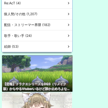
Re:AcT (4)
個人勢/その他 (1,207)
配信・ストリーマー界隈 (182)
歌手・歌い手 (24)
絵師 (53)
【悲報】ドラクエシリーズをDQ3（リメイク
版）からやるVtuberいるけど誰か止めろよな…