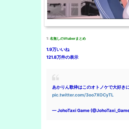
1:
名無しのVtuberまとめ
1.9万いいね
121.8万件の表示
あかりん歌枠はこのオトノケで大好き
pic.twitter.com/3oo7XOCyTL
— JohoTaxi Game (@JohoTaxi_Gam