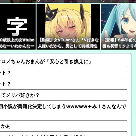
【たしかに？】X民さん
ャゲとVTuberしか追
【8/2㈯20時～】トワ
ットの3D新衣装あり
0歳以上の女Vtube
【動画】女VTuberさん『V好きな
【悲報】6年半前
【ホロライブ】 フブち
読めなーいわかんなー
人嫌いだから。男として弱者男性
後も初音ミクより
スナー『！？』
だから、V好きな人は』
いはあるし、誰も
【ホロライブ】アキロ
とはできない』
サロメちゃんおまんが「安心と引き換えに」
ント？
ント？
してメリバ好きか？
、初小説が書籍化決定してしまうwwwww←み！さんなんで
うかあ