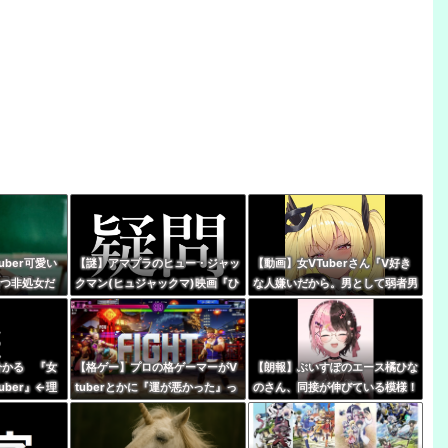
uber可愛い
【謎】アマプラのヒュー・ジャッ
【動画】女VTuberさん『V好き
いつ非処女だ
クマン(ヒュジャックマ)映画『ひ
な人嫌いだから。男として弱者男
つじ探偵団』、VTuberの同時視
性だから、V好きな人は』
聴が滅茶苦茶多い…いったいなぜ
←分かる 『女
【格ゲー】プロの格ゲーマーがV
【朗報】ぶいすぽのエース橘ひな
uber』←理
tuberとかに『運が悪かった』っ
のさん、同接が伸びている模様！
て被弾した時に言うの嫌い
←無敵だなぶいすぽ