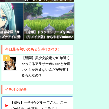
れます
『現代オタクが割れ行為を異常に叩く理由、ソシ
ってない"一般人"だからです』
様生誕3Dライブ2026開催決定！！！100万人チケ
の評論家様『今
【悲報】ドラクエシリーズをDQ3
ゃんいくら注ぎ込んだんだ…
キズナアイに勢
（リメイク版）からやるVtuberい
それを止めるこ
るけど誰か止めろよな…
ゼってもしかしてメリバ好きか？
今日最も勢いのある記事TOP10！
【疑問】美少女設定で10年近く
やってるアラサーVtuberとか痛
いとしか思えないんだが興奮す
るもんなの？
イチオシ記事
【朗報】一番手Vグループさん、スー
パー銭湯「極楽湯」とコラボ！