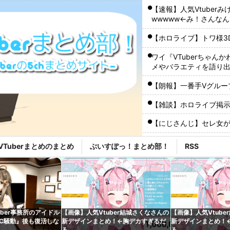
【速報】人気Vtube
wwwww←み！さんな
【ホロライブ】トワ様3
ワイ『VTuberちゃんか
メやバラエティを語り
【朗報】一番手Vグルー
【雑談】ホロライブ掲示
【にじさんじ】セレ女
【悲報】人助け中の男
VTuberまとめのまとめ
ぶいすぽっ！まとめ部！
RSS
瞬間逃げる
【ホロライブ】Youtu
【悲報】人気Vtuber
【ホロライブ】Youtu
uber事務所のアイドル
【画像】人気Vtuber結城さくなさんの
【画像】人気Vtube
C騒動』後も復活しな
新デザインまとめ！←胸デカすぎるだ
新デザインまとめ！
【ホロライブ】ホロド
ろ
ろ