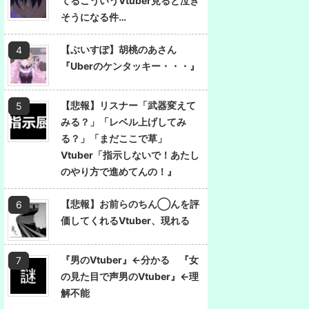
てるこういうVtuber見ると泣き
そうになる件…
【ぶいすぽ】胡桃のあさん
『Uberのケンタッキー・・・』
【悲報】リスナー「武器変えて
みる？」「レベル上げしてみ
る？」「まだここで草」
Vtuber「指示しないで！あたし
のやり方で進めてんの！』
【悲報】お前らのちん◯んを評
価してくれるVtuber、現れる
『男のVtuber』←分かる 『女
の見た目で声男のVtuber』←理
解不能