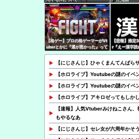
【格ゲー】プロの格ゲーマーがVt
【悲報】推定3
uberとかに『運が悪かった』って
r『えー漢字
被弾した時に言うの嫌い
い』 キッズリ
【にじさんじ】ひゃくまんてんばら
【ホロライブ】Youtubeの謎のイベ
【ホロライブ】Youtubeの謎のイベ
【ホロライブ】アキロゼってもしか
【速報】人気Vtuberみけねこさん
もやるなあ
【にじさんじ】セレ女が六周年かそ