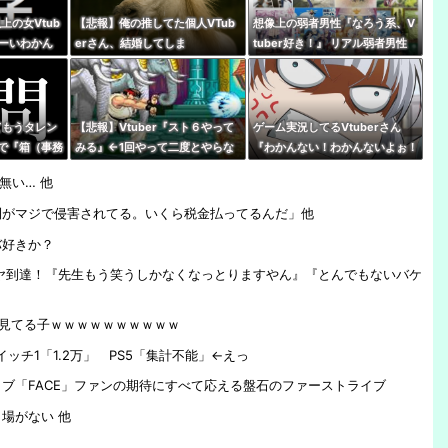
上の女Vtub
【悲報】俺の推してた個人VTub
想像上の弱者男性『なろう系、V
なーいわかん
erさん、結婚してしま
tuber好き！』 リアル弱者男性
スナー
う・・・・
『哲学、古典文学、世界史。(ﾒ
ｶﾞﾈｸｲ)』
ってもうタレン
【悲報】Vtuber『スト６やって
ゲーム実況してるVtuberさん
で『箱（事務
みる』←1回やって二度とやらな
『わかんない！わかんないよぉ！
時代じゃなく
いパターン多すぎだろｗｗｗｗ
ｗ』 親切ボク『あっそれはです
無い… 他
ね！』 Ｖさん『ネタバレやめて
ね！』
利がマジで侵害されてる。いくら税金払ってるんだ」他
バ好きか？
ヤ到達！『先生もう笑うしかなくなっとりますやん』『とんでもないバケ
一見てる子ｗｗｗｗｗｗｗｗｗｗ
ッチ1「1.2万」 PS5「集計不能」←えっ
ブ「FACE」ファンの期待にすべて応える盤石のファーストライブ
場がない 他