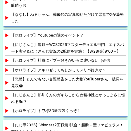
麒麟うお
【ななし】ねるちゃん、葬儀代の写真載せただけで悪意でXが爆発
した
【ホロライブ】Youtubeの謎のイベント？
【にじさんじ】遊戯王WCS2026マスターデュエル部門、エキスパ
ート実況＆にじさんじ実況の2配信を実施！【8/28(金)9:00～】
【ホロライブ】社員にビブー好きがいるに違いない（確信
【ホロライブ】アキロゼってもしかしてメリバ好きか？
【悲報】とんでもない交際報告をした大物YouTuberさん、破局を
発表😭
【にじさんじ】熱斗くんのガキらしからぬ精神性とかっこよさに惚
れるRei7
【ホロライブ】トワ様3D新衣装くっぞ！
【にじ甲2026】Winners2回戦第1試合：麒麟 - 聖ファビュラス！