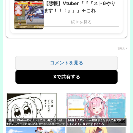
【悲報】Vtuber『『『スト6やり
ます！！！』』』←これ
続きを見る
引用元: X
コメントを見る
Xで共有する
【悪質】Vtuberのイベントに片っ端から『犯行
【画像】人気Vtuber結城さくなさんの新デザイ
予告』して中止に追い込むやつがいる件について
ンまとめ！←胸デカすぎるだろ