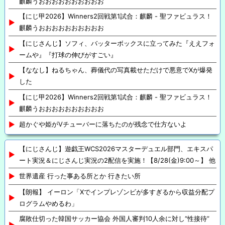
麒麟うおおおおおおおおおお
【にじ甲2026】Winners2回戦第1試合：麒麟 - 聖ファビュラス！
麒麟うおおおおおおおおおお
【にじさんじ】ソフィ、バッターボックスに立ってみた『ええフォ
ームや』『打球の伸びがすごい』
【ななし】ねるちゃん、葬儀代の写真載せただけで悪意でXが爆発
した
【にじ甲2026】Winners2回戦第1試合：麒麟 - 聖ファビュラス！
麒麟うおおおおおおおおおお
超かぐや姫がVチューバーに落ちたのが残念で仕方ないよ
【にじさんじ】遊戯王WCS2026マスターデュエル部門、エキスパ
ート実況＆にじさんじ実況の2配信を実施！【8/28(金)9:00～】 他
世界遺産 行った事ある所とか 行きたい所
【朗報】 イーロン「Xでインプレゾンビが多すぎるから収益分配プ
ログラムやめるわ」
腐敗仕切った韓国サッカー協会 外国人審判10人余に対し“性接待”