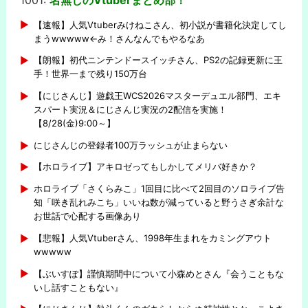
1001:
名無しのVtuberまとめ部！
-
【速報】人気Vtuberみけねこさん、初小説が書籍化決定してし
まうwwwww←み！さんなんでもやるなあ
【朗報】初代ニンテンドースイッチさん、PS2の記録更新に王
手！世界一まで残り150万台
【にじさんじ】遊戯王WCS2026マスターデュエル部門、エキ
スパート実況＆にじさんじ実況の2配信を実施！
【8/28(金)9:00～】
にじさんじの登録者100万ラッシュが止まらない
【ホロライブ】アキロゼってもしかしてメリバ好きか？
ホロライブ「さくらみこ」1回目に比べて2回目のソロライブ告
知「咲き乱れみこち」いいね数が減っていると野うさぎ余計な
お世話で心配する画像あり
【悲報】人気Vtuberさん、1998年生まれをカミングアウト
wwwww
【ぶいすぽ】謹慎期間中について小森めとさん『会うこともな
いし話すこともない』