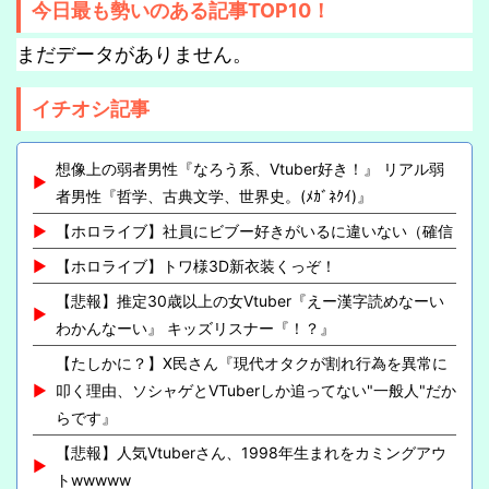
今日最も勢いのある記事TOP10！
まだデータがありません。
イチオシ記事
想像上の弱者男性『なろう系、Vtuber好き！』 リアル弱
者男性『哲学、古典文学、世界史。(ﾒｶﾞﾈｸｲ)』
【ホロライブ】社員にビブー好きがいるに違いない（確信
【ホロライブ】トワ様3D新衣装くっぞ！
【悲報】推定30歳以上の女Vtuber『えー漢字読めなーい
わかんなーい』 キッズリスナー『！？』
【たしかに？】X民さん『現代オタクが割れ行為を異常に
叩く理由、ソシャゲとVTuberしか追ってない"一般人"だか
らです』
【悲報】人気Vtuberさん、1998年生まれをカミングアウ
トwwwww