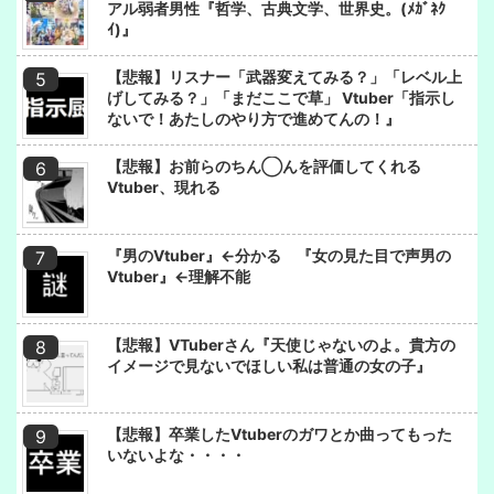
アル弱者男性『哲学、古典文学、世界史。(ﾒｶﾞﾈｸ
ｲ)』
【悲報】リスナー「武器変えてみる？」「レベル上
げしてみる？」「まだここで草」 Vtuber「指示し
ないで！あたしのやり方で進めてんの！』
【悲報】お前らのちん◯んを評価してくれる
Vtuber、現れる
『男のVtuber』←分かる 『女の見た目で声男の
Vtuber』←理解不能
【悲報】VTuberさん『天使じゃないのよ。貴方の
イメージで見ないでほしい私は普通の女の子』
【悲報】卒業したVtuberのガワとか曲ってもった
いないよな・・・・