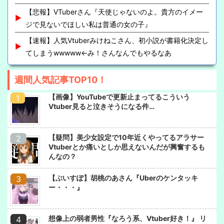
【悲報】VTuberさん『天使じゃないのよ。貴方のイメー
ジで見ないでほしい私は普通の女の子』
【速報】人気Vtuberみけねこさん、初小説が書籍化決定し
てしまうwwwww←み！さんなんでもやるなあ
週間人気記事TOP10！
【画像】YouTubeで更新止まってるこういう
Vtuber見ると泣きそうになる件…
【疑問】美少女設定で10年近くやってるアラサー
Vtuberとか痛いとしか思えないんだが興奮するも
んなの？
【ぶいすぽ】胡桃のあさん『Uberのケンタッキ
ー・・・』
想像上の弱者男性『なろう系、Vtuber好き！』 リ