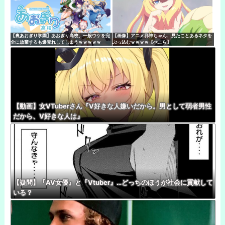
【裏あおぎり学園】あおぎり高校、一般ウケを完
【画像】アニメ邪神ちゃん、見たことあるネタを
全に放棄するも爆売れしてしまうｗｗｗｗｗ
ぶっ込むｗｗｗｗ【ぺこら】
【動画】女VTuberさん『V好きな人嫌いだから。男として弱者男性
だから、V好きな人は』
【疑問】『AV女優』と『Vtuber』…どっちのほうが社会に貢献して
いる？