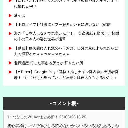
【にじさんじ】熱斗くんのガキらしからぬ精神性とかっこよさ
に惚れるRei7
油そば
【ホロライブ】社員にビブー好きがいるに違いない（確信
海外「日本人はなんて気高いんだ！」 英高級紙も驚愕した極限
の中の日本人の姿に世界が衝撃
【動画】移民受け入れ派のパヨおば、自分の家に来られたら全
力で拒否るｗｗｗｗｗｗｗｗｗｗ
世界遺産 行った事ある所とか 行きたい所
【VTuber】Google Play「選抜！推しナイン発表会」出演者発
表！『にじだけと思ってたけど座長と除夜のケツおるやんけ』
-コメント欄-
1：ななしのVtuberまとめ部！
25/03/28 16:25
初心者枠はマジで伸びしろ読めないからいろいろ波乱あるよね