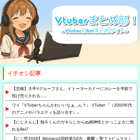
イチオシ記事
【悲報】大手Vグループさん、イトーヨーカドーにカレーを半額で
投げ売りされる……
ワイ『VTuberちゃんかわいいなぁ…ん？』 VTuber『（2000年代
のアニメやバラエティを語り出す）』
【にじさんじ】熱斗くんのガキらしからぬ精神性とかっこよさに惚
れるRei7
【にじ甲2026】Winners2回戦第1試合：麒麟 - 聖ファビュラス！