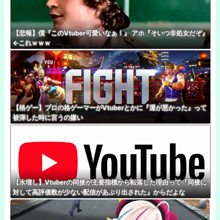
【悲報】僕『このVtuber可愛いなぁ！』 アホ『そいつ非処女だぞ』
←これｗｗｗ
【格ゲー】プロの格ゲーマーがVtuberとかに『運が悪かった』って
被弾した時に言うの嫌い
【水増し】Vtuberの同接が主要指標から転落した理由って『同接に
対して高評価数が少ない配信があぶり出された』からだよな