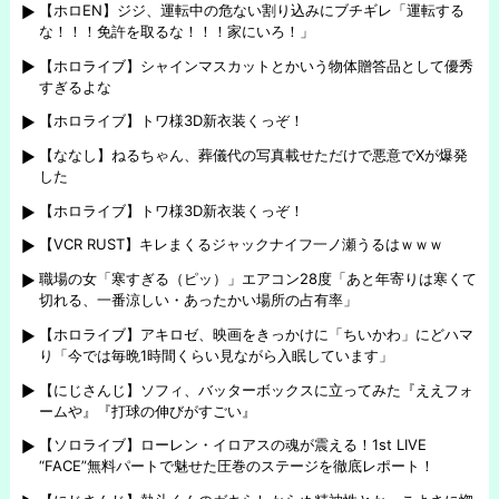
【ホロEN】ジジ、運転中の危ない割り込みにブチギレ「運転する
な！！！免許を取るな！！！家にいろ！」
【ホロライブ】シャインマスカットとかいう物体贈答品として優秀
すぎるよな
【ホロライブ】トワ様3D新衣装くっぞ！
【ななし】ねるちゃん、葬儀代の写真載せただけで悪意でXが爆発
した
【ホロライブ】トワ様3D新衣装くっぞ！
【VCR RUST】キレまくるジャックナイフ一ノ瀬うるはｗｗｗ
職場の女「寒すぎる（ピッ）」エアコン28度「あと年寄りは寒くて
切れる、一番涼しい・あったかい場所の占有率」
【ホロライブ】アキロゼ、映画をきっかけに「ちいかわ」にどハマ
り「今では毎晩1時間くらい見ながら入眠しています」
【にじさんじ】ソフィ、バッターボックスに立ってみた『ええフォ
ームや』『打球の伸びがすごい』
【ソロライブ】ローレン・イロアスの魂が震える！1st LIVE
“FACE”無料パートで魅せた圧巻のステージを徹底レポート！