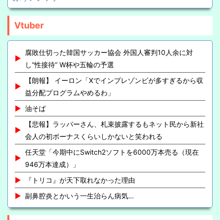
Vtuber
腐敗仕切った韓国サッカー協会 外国人審判10人余に対
し“性接待” W杯や五輪の予選
【朗報】 イーロン「Xでインプレゾンビが多すぎるから収
益分配プログラムやめるわ」
油そば
【悲報】ラッパーさん、札束披露するもネット民から新社
会人の初ボーナスくらいしかないと笑われる
任天堂「今期中にSwitch2ソフトを6000万本売る（現在
946万本達成）」
『トリコ』が天下取れなかった理由
副鼻腔炎とかいう一生治らん病気…