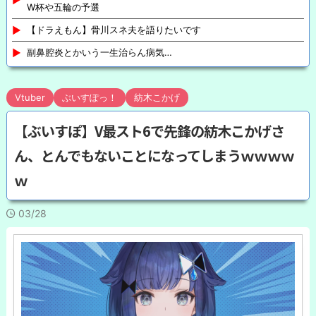
W杯や五輪の予選
【ドラえもん】骨川スネ夫を語りたいです
副鼻腔炎とかいう一生治らん病気…
Vtuber
ぶいすぽっ！
紡木こかげ
【ぶいすぽ】V最スト6で先鋒の紡木こかげさ
ん、とんでもないことになってしまうｗｗｗｗ
ｗ
03/28