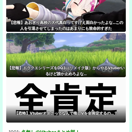
【悲報】あおぎり高校の大代真白ってすげえ面白かったよな…この
人を引退させてしまったのはあまりにも致命的すぎた
【悲報】ドラクエシリーズをDQ3（リメイク版）からやるVtuberい
るけど誰か止めろよな…
【恐怖】Vtuberオタクってなんで推しVを全肯定するの…？