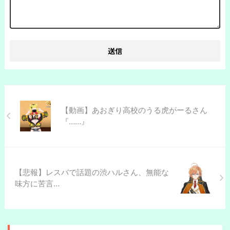
【動画】あおぎり高校のうる虎がーるさん
『……』
【悲報】レスバで話題の渋ハルさん、無能な
味方に苦言…