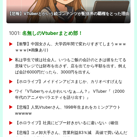
【悲報】VTuberとかいう絵コンテンツが配信界の覇権をとった理由
1001:
名無しのVtuberまとめ部！
-
【衝撃】中国女さん、大学四年間で変わりすぎてしまうｗｗｗ
ｗｗｗ(※画像あり)
私は学生で彼は社会人。いつもご飯の会計のときは彼をたてる
意味でレジでは財布を出さず、店を出てから半額を出す。例え
ば会計6000円だったら、3000円を出すん
【ホロライブ】メイドインアビスまじか、カリオペすげえな
ワイ『VTuberちゃんかわいいなぁ…ん？』 VTuber『（2000
年代のアニメやバラエティを語り出す）』
【悲報】人気Vtuberさん、1998年生まれをカミングアウト
wwwww
【ホロライブ】社員にビブー好きがいるに違いない（確信
【悲報】コメ卸大手さん、営業利益83％減 高値で買い込んだ