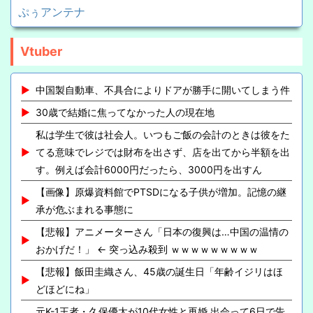
ぷぅアンテナ
Vtuber
中国製自動車、不具合によりドアが勝手に開いてしまう件
30歳で結婚に焦ってなかった人の現在地
私は学生で彼は社会人。いつもご飯の会計のときは彼をた
てる意味でレジでは財布を出さず、店を出てから半額を出
す。例えば会計6000円だったら、3000円を出すん
【画像】原爆資料館でPTSDになる子供が増加。記憶の継
承が危ぶまれる事態に
【悲報】アニメーターさん「日本の復興は…中国の温情の
おかげだ！」 ← 突っ込み殺到 ｗｗｗｗｗｗｗｗｗ
【悲報】飯田圭織さん、45歳の誕生日「年齢イジリはほ
どほどにね」
元K-1王者・久保優太が10代女性と再婚 出会って6日で告