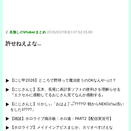
2:
名無しのVtuberまとめ
2025/03/19(水) 07:52:35.60
許せねえよな…
【にじ甲2026】ところで野球って魔法使うのOKなんやっけ？
【にじさんじ】五木、長尾に表計算ソフトの便利さを理解らせる
『エクセルに感動してるおじさん見てなんか感動する』
【にじさんじ】りかしぃ「おはよ│ ̂⩊፟ ̂????♡ 朝からNEKOのω洗い
をしたﾖ????」
【雑談】ホロライブ掲示板：ホロ速：PART2【配信実況可】
【ホロライブ】メイドインアビスまじか、カリオペすげえな