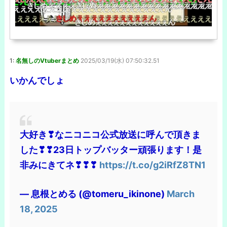
1:
名無しのVtuberまとめ
2025/03/19(水) 07:50:32.51
いかんでしょ
大好き❣なニコニコ公式放送に呼んで頂きま
した❣❣23日トップバッター頑張ります！是
非みにきてネ❣❣❣
https://t.co/g2iRfZ8TN1
— 息根とめる (@tomeru_ikinone)
March
18, 2025