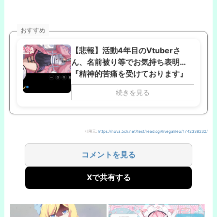
おすすめ
【悲報】活動4年目のVtuberさ
ん、名前被り等でお気持ち表明…
『精神的苦痛を受けております』
続きを見る
引用元:
https://nova.5ch.net/test/read.cgi/livegalileo/1742338232/
コメントを見る
Xで共有する