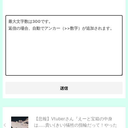
【悲報】Vtuberさん『えーと宝箱の中身
は……貴い(きい)犠牲の指輪だって！やった