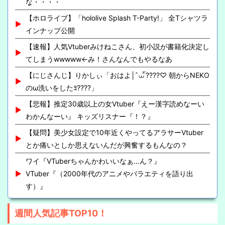
な・・・・
【ホロライブ】「hololive Splash T-Party!」 全Tシャツラ
インナップ公開
【速報】人気Vtuberみけねこさん、初小説が書籍化決定し
てしまうwwwww←み！さんなんでもやるなあ
【にじさんじ】りかしぃ「おはよ│ ̂⩊፟ ̂????♡ 朝からNEKO
のω洗いをしたﾖ????」
【悲報】推定30歳以上の女Vtuber『えー漢字読めなーい
わかんなーい』 キッズリスナー『！？』
【疑問】美少女設定で10年近くやってるアラサーVtuber
とか痛いとしか思えないんだが興奮するもんなの？
ワイ『VTuberちゃんかわいいなぁ…ん？』
VTuber『（2000年代のアニメやバラエティを語り出
す）』
週間人気記事TOP10！