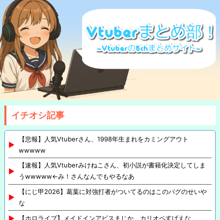
イチオシ記事
【悲報】人気Vtuberさん、1998年生まれをカミングアウト
wwwww
【速報】人気Vtuberみけねこさん、初小説が書籍化決定してしま
うwwwww←み！さんなんでもやるなあ
【にじ甲2026】葛葉に対強打者がついてるのはこのバグのせいや
な
【ホロライブ】メイドインアビスまじか、カリオペすげえな