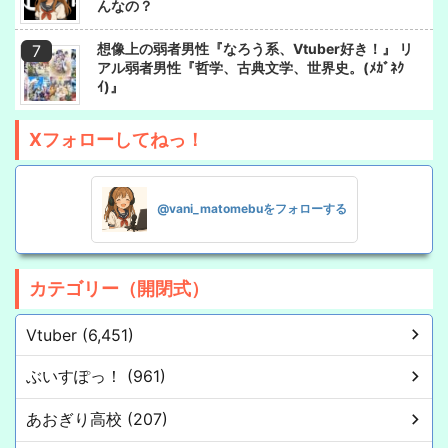
んなの？
想像上の弱者男性『なろう系、Vtuber好き！』 リ
アル弱者男性『哲学、古典文学、世界史。(ﾒｶﾞﾈｸ
ｲ)』
Xフォローしてねっ！
@vani_matomebuをフォローする
カテゴリー（開閉式）
Vtuber (6,451)
ぶいすぽっ！ (961)
あおぎり高校 (207)