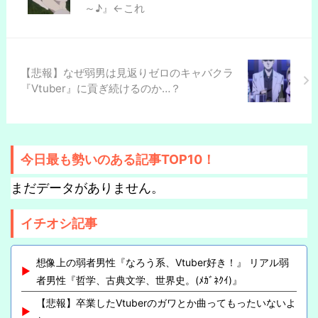
～♪』←これ
【悲報】なぜ弱男は見返りゼロのキャバクラ
『Vtuber』に貢ぎ続けるのか…？
今日最も勢いのある記事TOP10！
まだデータがありません。
イチオシ記事
想像上の弱者男性『なろう系、Vtuber好き！』 リアル弱
者男性『哲学、古典文学、世界史。(ﾒｶﾞﾈｸｲ)』
【悲報】卒業したVtuberのガワとか曲ってもったいないよ