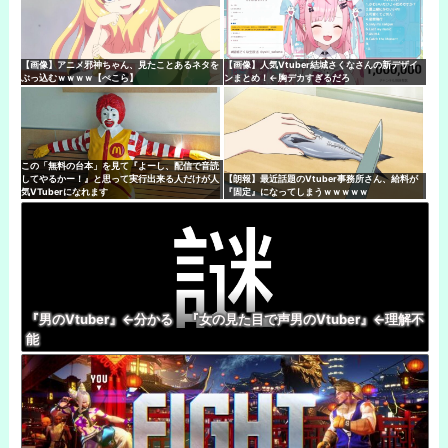
【画像】アニメ邪神ちゃん、見たことあるネタを
【画像】人気Vtuber結城さくなさんの新デザイ
ぶっ込むｗｗｗｗ【ぺこら】
ンまとめ！←胸デカすぎるだろ
この「無料の台本」を見て『よーし、配信で音読
してやるかー！』と思って実行出来る人だけが人
【朗報】最近話題のVtuber事務所さん、給料が
気VTuberになれます
『固定』になってしまうｗｗｗｗｗ
『男のVtuber』←分かる 『女の見た目で声男のVtuber』←理解不
能