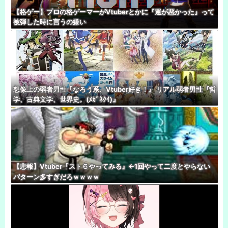
【格ゲー】プロの格ゲーマーがVtuberとかに『運が悪かった』って
被弾した時に言うの嫌い
想像上の弱者男性『なろう系、Vtuber好き！』 リアル弱者男性『哲
学、古典文学、世界史。(ﾒｶﾞﾈｸｲ)』
【悲報】Vtuber『スト６やってみる』←1回やって二度とやらない
パターン多すぎだろｗｗｗｗ