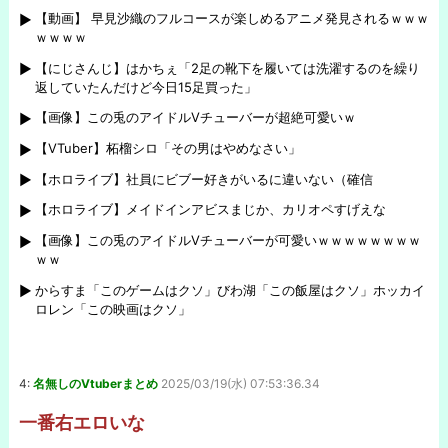
【動画】 早見沙織のフルコースが楽しめるアニメ発見されるｗｗｗ
ｗｗｗｗ
【にじさんじ】はかちぇ「2足の靴下を履いては洗濯するのを繰り
返していたんだけど今日15足買った」
【画像】この兎のアイドルVチューバーが超絶可愛いｗ
【VTuber】柘榴シロ「その男はやめなさい」
【ホロライブ】社員にビブー好きがいるに違いない（確信
【ホロライブ】メイドインアビスまじか、カリオペすげえな
【画像】この兎のアイドルVチューバーが可愛いｗｗｗｗｗｗｗｗ
ｗｗ
からすま「このゲームはクソ」びわ湖「この飯屋はクソ」ホッカイ
ロレン「この映画はクソ」
4:
名無しのVtuberまとめ
2025/03/19(水) 07:53:36.34
一番右エロいな