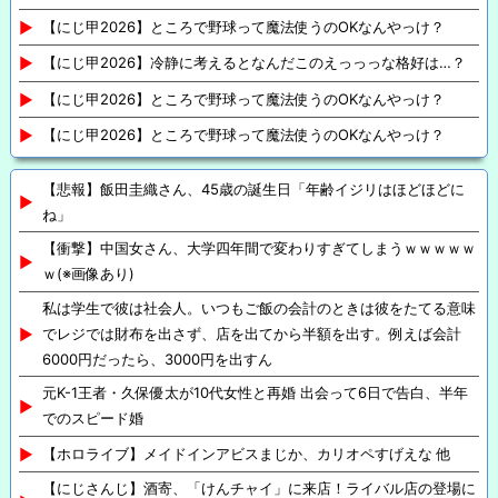
【にじ甲2026】ところで野球って魔法使うのOKなんやっけ？
【にじ甲2026】冷静に考えるとなんだこのえっっっな格好は…？
【にじ甲2026】ところで野球って魔法使うのOKなんやっけ？
【にじ甲2026】ところで野球って魔法使うのOKなんやっけ？
【悲報】飯田圭織さん、45歳の誕生日「年齢イジリはほどほどに
ね」
【衝撃】中国女さん、大学四年間で変わりすぎてしまうｗｗｗｗｗ
ｗ(※画像あり)
私は学生で彼は社会人。いつもご飯の会計のときは彼をたてる意味
でレジでは財布を出さず、店を出てから半額を出す。例えば会計
6000円だったら、3000円を出すん
元K-1王者・久保優太が10代女性と再婚 出会って6日で告白、半年
でのスピード婚
【ホロライブ】メイドインアビスまじか、カリオペすげえな 他
【にじさんじ】酒寄、「けんチャイ」に来店！ライバル店の登場に