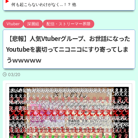
何も起こらないわけがなく…！？ 他
Vtuber
深層組
配信・ストリーマー界隈
【悲報】人気Vtuberグループ、お世話になった
Youtubeを裏切ってニコニコにすり寄ってしま
うｗｗｗｗｗ
03/20