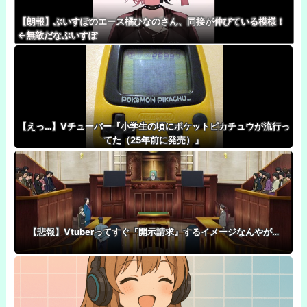
【朗報】ぶいすぽのエース橘ひなのさん、同接が伸びている模様！
←無敵だなぶいすぽ
【えっ…】Vチューバー『小学生の頃にポケットピカチュウが流行っ
てた（25年前に発売）』
【悲報】Vtuberってすぐ『開示請求』するイメージなんやが…