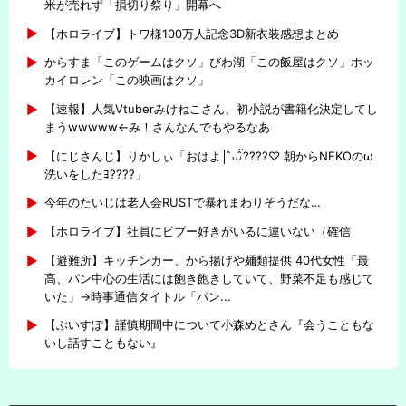
米が売れず「損切り祭り」開幕へ
【ホロライブ】トワ様100万人記念3D新衣装感想まとめ
からすま「このゲームはクソ」びわ湖「この飯屋はクソ」ホッ
カイロレン「この映画はクソ」
【速報】人気Vtuberみけねこさん、初小説が書籍化決定してし
まうwwwww←み！さんなんでもやるなあ
【にじさんじ】りかしぃ「おはよ│ ̂⩊፟ ̂????♡ 朝からNEKOのω
洗いをしたﾖ????」
今年のたいじは老人会RUSTで暴れまわりそうだな…
【ホロライブ】社員にビブー好きがいるに違いない（確信
【避難所】キッチンカー、から揚げや麺類提供 40代女性「最
高、パン中心の生活には飽き飽きしていて、野菜不足も感じて
いた」→時事通信タイトル「パン...
【ぶいすぽ】謹慎期間中について小森めとさん『会うこともな
いし話すこともない』