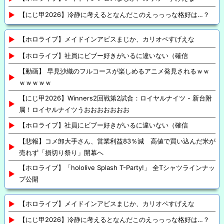
【にじ甲2026】冷静に考えるとなんだこのえっっっな格好は…？
【ホロライブ】メイドインアビスまじか、カリオペすげえな
【ホロライブ】社員にビブー好きがいるに違いない（確信
【動画】 早見沙織のフルコースが楽しめるアニメ発見されるｗｗ
ｗｗｗｗｗ
【にじ甲2026】Winners2回戦第2試合：ロイヤルナイツ - 新台附
属！ロイヤルナイツうおおおおおおお
【ホロライブ】社員にビブー好きがいるに違いない（確信
【悲報】コメ卸大手さん、営業利益83％減 高値で買い込んだ米が
売れず「損切り祭り」開幕へ
【ホロライブ】「hololive Splash T-Party!」 全Tシャツラインナッ
プ公開
【ホロライブ】メイドインアビスまじか、カリオペすげえな
【にじ甲2026】冷静に考えるとなんだこのえっっっな格好は…？