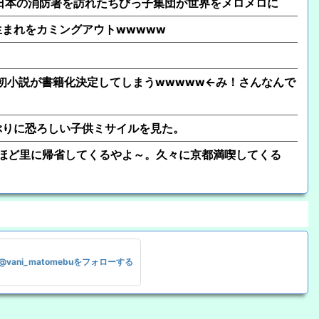
日本の消防署を訪れたちびっ子集団が世界をメロメロに
年生まれをカミングアウトwwwww
、初小説が書籍化決定してしまうwwwww←み！さんなんで
ぶりに恐ろしい子供ミサイルを見た。
ほど里に帰省してくるやよ～。久々に京都満喫してくる
@vani_matomebuをフォローする