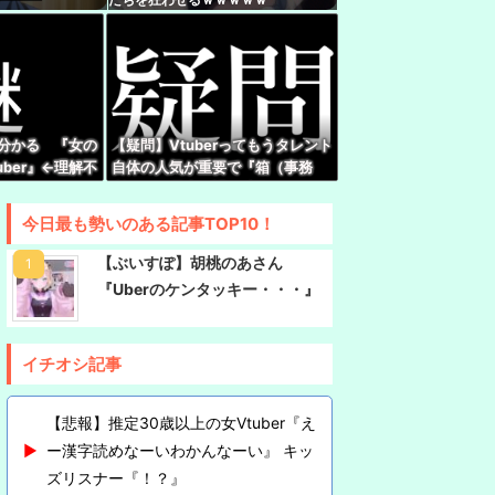
『現代オタクが割れ行為を異常に叩く理由、ソシ
ってない"一般人"だからです』
いバケモンを産み出してしまったようやね…
板：ホロ速：PART2【配信実況可】
←分かる 『女の
【疑問】Vtuberってもうタレント
ber』←理解不
自体の人気が重要で『箱（事務
（47）「こんなオバサンでいいの…？」
所）』の優劣で語る時代じゃなく
なってね？
さん、1998年生まれをカミングアウトwwwww
今日最も勢いのある記事TOP10！
日から1週間ほど里に帰省してくるやよ～。久々
【ぶいすぽ】胡桃のあさん
！」
『Uberのケンタッキー・・・』
イチオシ記事
【悲報】推定30歳以上の女Vtuber『え
ー漢字読めなーいわかんなーい』 キッ
ズリスナー『！？』