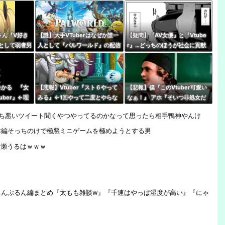
の女の子』
←無敵だなぶいすぽ
『哲学、古典文学、世界史。(ﾒ
ｶﾞﾈｸｲ)』
さん『V好き
【謎】大手VTuberはなぜか誰一
【疑問】『AV女優』と『Vtube
として弱者男
人として『パルワールド』の配信
r』…どっちのほうが社会に貢献
人は』
やってないけど同接50万で世界2
している？
位←これ
←分かる 『女
【悲報】Vtuber『スト６やって
【悲報】僕『このVtuber可愛い
uber』←理
みる』←1回やって二度とやらな
なぁ！』 アホ『そいつ非処女だ
いパターン多すぎだろｗｗｗｗ
ぞ』←これｗｗｗ
の気持ち悪いツイート聞くやつやってるのかなって思ったら相手鴨神やんけ
本編そっちのけで極悪ミニゲームを極めようとする男
ノ瀬うるはｗｗｗ
るんぶるん編まとめ『太もも雑談w』『千速はやっぱ湿度が高い』『にゃ