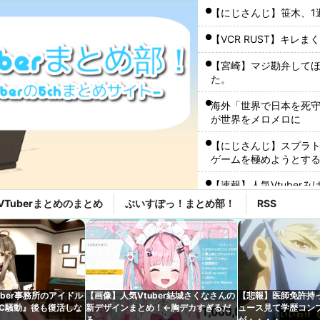
【にじさんじ】笹木、1
【VCR RUST】キレ
【宮崎】マジ勘弁して
た。
海外「世界で日本を死守
が世界をメロメロに
【にじさんじ】スプラ
ゲームを極めようとす
【速報】人気Vtube
wwwww←み！さんな
VTuberまとめのまとめ
ぶいすぽっ！まとめ部！
RSS
ワイ『VTuberちゃんか
メやバラエティを語り
【ぶいすぽ】謹慎期間
こともない』
uber事務所のアイドル
【画像】人気Vtuber結城さくなさんの
【悲報】医師免許持って
【あらなみマイクラ】
C騒動』後も復活しな
新デザインまとめ！←胸デカすぎるだ
ュース見て学歴コン
これ同時視聴しましょ
ろ
が・・・・