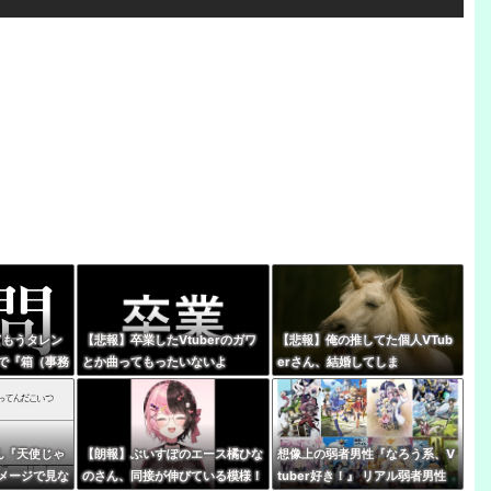
ってもうタレン
【悲報】卒業したVtuberのガワ
【悲報】俺の推してた個人VTub
で『箱（事務
とか曲ってもったいないよ
erさん、結婚してしま
時代じゃなく
な・・・・
う・・・・
さん『天使じゃ
【朗報】ぶいすぽのエース橘ひな
想像上の弱者男性『なろう系、V
メージで見な
のさん、同接が伸びている模様！
tuber好き！』 リアル弱者男性