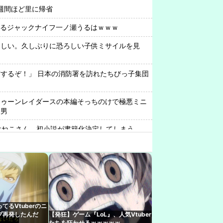
週間ほど里に帰省
まくるジャックナイフ一ノ瀬うるはｗｗｗ
ほしい。久しぶりに恐ろしい子供ミサイルを見
するぞ！」 日本の消防署を訪れたちびっ子集団
トゥーンレイダースの本編そっちのけで極悪ミニ
る男
rみけねこさん、初小説が書籍化決定してしまう
んでもやるなあ
わいいなぁ…ん？』 VTuber『（2000年代のアニ
出す）』
中について小森めとさん『会うこともないし話す
るVtuberのニ
水面まどか、切り抜き同時視聴！マネージャーが
プ再発したんだ
【発狂】ゲーム『LoL』、人気Vtuber
う！ってやってんの草
たちを狂わせるｗｗｗｗｗ