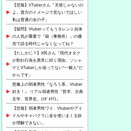
【悲報】VTuberさん『天使じゃないの
よ。貴方のイメージで見ないでほしい
私は普通の女の子』
【疑問】Vtuberってもうタレント自体
の人気が重要で『箱（事務所）』の優
劣で語る時代じゃなくなってね？
【たしかに？】X民さん『現代オタク
が割れ行為を異常に叩く理由、ソシャ
ゲとVTuberしか追ってない"一般人"だ
からです』
想像上の弱者男性『なろう系、Vtuber
好き！』 リアル弱者男性『哲学、古典
文学、世界史。(ﾒｶﾞﾈｸｲ)』
【悲報】弱者男性ワイ、Vtuberやアイ
ドルやキャバクラに金を使いまくる奴
が理解できない…