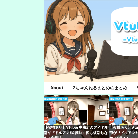
About
2ちゃんねるまとめのまとめ
【候補あり】Vtuber事務所のアイドル
【候補あり】Vt
部が『ドルアンEC騒動』後も復活しな
部が『ドルアンE
かった理由
かった理由