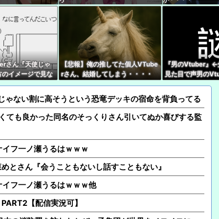
【たしかに？】X民さん
ャゲとVTuberしか追
【ななし】とんでもな
【雑談】ホロライブ掲示
berさん『天使じゃ
【悲報】俺の推してた個人VTube
『男のVtuber』
方のイメージで見な
rさん、結婚してしまう・・・・
見た目で声男のVtu
【画像】はいだしょうこ
は普通の女の子』
能
【悲報】人気Vtuber
そうじゃない割に高そうという恐竜デッキの宿命を背負ってる
【にじさんじ】笹木「本
なくても良かった同名のそっくりさん引いてぬか喜びする監
に京都満喫してくるっ
クナイフ一ノ瀬うるはｗｗｗ
森めとさん『会うこともないし話すこともない』
クナイフ一ノ瀬うるはｗｗｗ他
PART2【配信実況可】