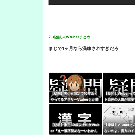
2:
名無しのVtuberまとめ
まじで1ヶ月なら洗練されすぎだろ
【疑問】美少女設定で10年近く
【疑問】Vtuber
やってるアラサーVtuberとか痛
ト自体の人気が重要
いとしか思えないんだが興奮する
所）』の優劣で語る
もんなの？
なってね？
【悲報】推定30歳以上の女Vtub
【悲報】VTuber
er『えー漢字読めなーいわかん
ないのよ。貴方のイ