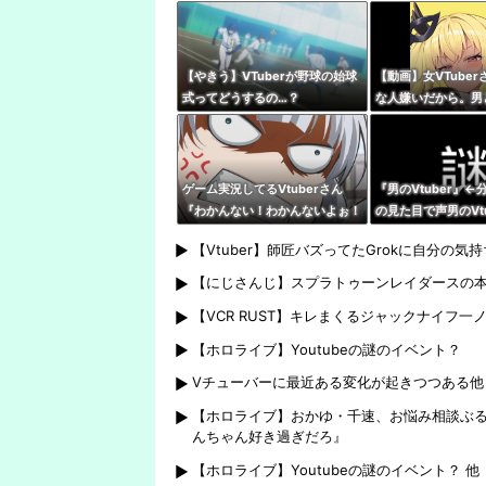
なーい』 キッズリスナー
いでほしい私は普通
『！？』
【やきう】VTuberが野球の始球
【動画】女VTuber
式ってどうするの…？
な人嫌いだから。男
性だから、V好きな
ゲーム実況してるVtuberさん
『男のVtuber』
『わかんない！わかんないよぉ！
の見た目で声男のVt
ｗ』 親切ボク『あっそれはです
解不能
【Vtuber】師匠バズってたGrokに自分
ね！』 Ｖさん『ネタバレやめて
ね！』
【にじさんじ】スプラトゥーンレイダースの
【VCR RUST】キレまくるジャックナイフ一
【ホロライブ】Youtubeの謎のイベント？
Vチューバーに最近ある変化が起きつつある他
【ホロライブ】おかゆ・千速、お悩み相談ぶ
んちゃん好き過ぎだろ』
【ホロライブ】Youtubeの謎のイベント？ 他