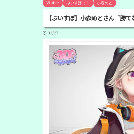
Vtuber
ぶいすぽっ！
小森めと
【ぶいすぽ】小森めとさん『勝て
02/27