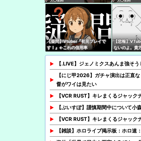
【疑問】Vtuber『初見プレイで
【悲報】VTu
す！』←これの信用率
ないのよ。貴
いでほしい私
【.LIVE】ジェノミクスあんま強
【にじ甲2026】ガチャ演出は正直
督がワイは見たい
【VCR RUST】キレまくるジャッ
【ぶいすぽ】謹慎期間中について小
【VCR RUST】キレまくるジャッ
【雑談】ホロライブ掲示板：ホロ速：