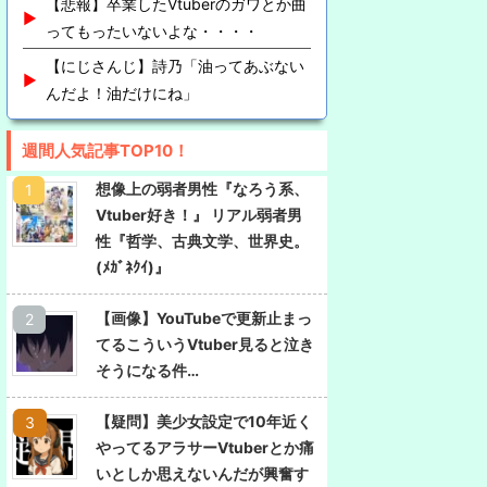
【悲報】卒業したVtuberのガワとか曲
ってもったいないよな・・・・
【にじさんじ】詩乃「油ってあぶない
んだよ！油だけにね」
週間人気記事TOP10！
想像上の弱者男性『なろう系、
Vtuber好き！』 リアル弱者男
性『哲学、古典文学、世界史。
(ﾒｶﾞﾈｸｲ)』
【画像】YouTubeで更新止まっ
てるこういうVtuber見ると泣き
そうになる件…
【疑問】美少女設定で10年近く
やってるアラサーVtuberとか痛
いとしか思えないんだが興奮す