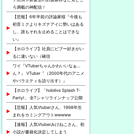
ろ満載の神配信！
【悲報】6年半前の評論家様『今後も
初音ミクよりキズナアイに勢いはある
し、誰もそれを止めることはできな
い』
【ホロライブ】社員にビブー好きがい
るに違いない（確信
ワイ『VTuberちゃんかわいいなぁ…
ん？』 VTuber『（2000年代のアニメ
やバラエティを語り出す）』
【ホロライブ】「hololive Splash T-
Party!」 全Tシャツラインナップ公開
【悲報】人気Vtuberさん、1998年生
まれをカミングアウトwwwww
【速報】人気Vtuberみけねこさん、初
小説が書籍化決定してしまう