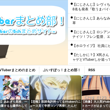
【にじさんじ】レヴィち
8名も発表『歌うまバイキン
【にじさんじ】あらな
草
【にじさんじ】ロシア
ナイツ！フレン監督、
【ホロライブ】 社員に
【たしかに？】X民さん
ャゲとVTuberしか追
キズナアイが加藤純一
VTuberまとめのまとめ
ぶいすぽっ！まとめ部！
RSS
【秋田県】記者会見に
ブ姿でタバコを吸いなが
【にじさんじ】酒寄、
起こらないわけがなく…
園】あおぎり高校、一
【悲報】医師免許持ってるVtuberのニ
【画像】大人気Vtub
【速報】人気Vtube
放棄するも爆売れして
ュース見て学歴コンプ再発したんだ
トカードが止まって
wwwww←み！さんな
ｗ
が・・・・
う・・・・・