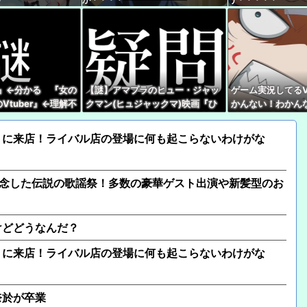
【悲報】中国、橋の欄
でくっつけただけ」「
【ホロライブ】社員に
【ぶいすぽ】謹慎期間
er』←分かる 『女の
【謎】アマプラのヒュー・ジャッ
ゲーム実況してるV
こともない』
Vtuber』←理解不
クマン(ヒュジャックマ)映画『ひ
かんない！わかん
つじ探偵団』、VTuberの同時視
親切ボク『あっそ
【ホロライブ】「hololiv
聴が滅茶苦茶多い…いったいなぜ
Ｖさん『ネタバレ
」に来店！ライバル店の登場に何も起こらないわけがな
開
【宝鐘マリン生誕祭20
ます!!!!!!!7周年だけに
記念した伝説の歌謡祭！多数の豪華ゲスト出演や新髪型のお
にじさんじのフレン・E
けどどうなんだ？
」に来店！ライバル店の登場に何も起こらないわけがな
奈於が卒業