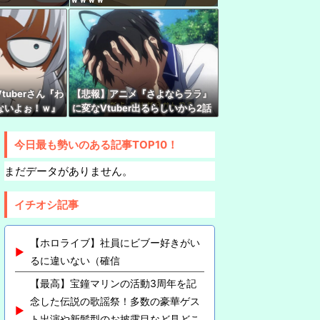
干が強風一発で粉々に 鉄筋ゼロ 当局「接着剤
正常で、品質問題はない」
ビブー好きがいるに違いない（確信
中について小森めとさん『会うこともないし話す
tuberさん『わ
【悲報】アニメ『さよならララ』
ないよぉ！ｗ』
に変なVtuber出るらしいから2話
れはですね！』
見れないんだけど…
e Splash T-Party!」 全Tシャツラインナップ公
やめてね！』
今日最も勢いのある記事TOP10！
26】チラッ？！３D水着だと！重大告知が7個あり
まだデータがありません。
!!!!!!!【ホロライブ/宝鐘マリン】
イチオシ記事
・ルスタリオちゃんとかいうドチャLOVEｗｗｗ
【ホロライブ】社員にビブー好きがい
るに違いない（確信
【最高】宝鐘マリンの活動3周年を記
念した伝説の歌謡祭！多数の豪華ゲス
ト出演や新髪型のお披露目など見どこ