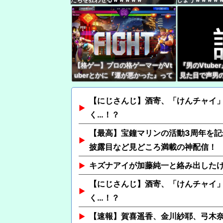
【格ゲー】プロの格ゲーマーがVt
『男のVtub
uberとかに『運が悪かった』って
見た目で声男の
被弾した時に言うの嫌い
能
【にじさんじ】酒寄、「けんチャイ
く…！？
【最高】宝鐘マリンの活動3周年を
披露目など見どころ満載の神配信！
キズナアイが加藤純一と絡み出した
【にじさんじ】酒寄、「けんチャイ
く…！？
【速報】賀喜遥香、金川紗耶、弓木