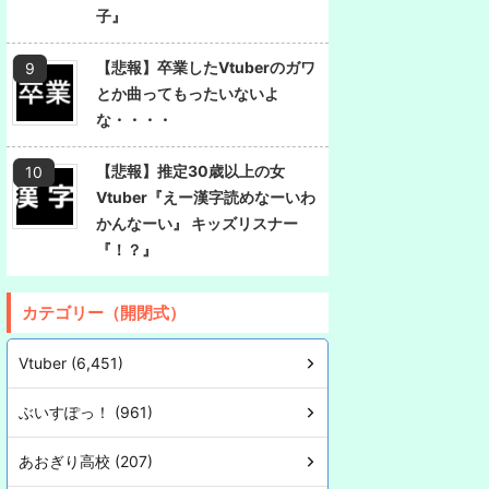
子』
【悲報】卒業したVtuberのガワ
とか曲ってもったいないよ
な・・・・
【悲報】推定30歳以上の女
Vtuber『えー漢字読めなーいわ
かんなーい』 キッズリスナー
『！？』
カテゴリー（開閉式）
Vtuber (6,451)
ぶいすぽっ！ (961)
あおぎり高校 (207)