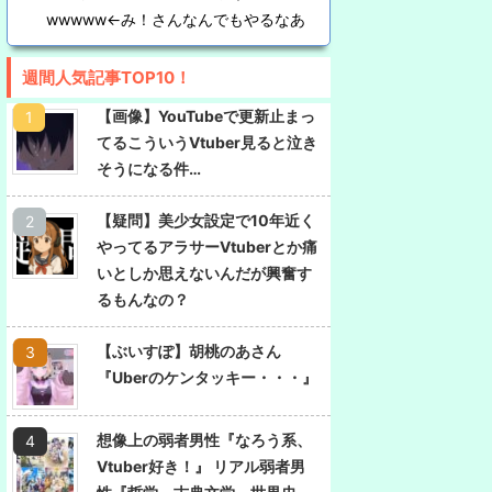
wwwww←み！さんなんでもやるなあ
週間人気記事TOP10！
【画像】YouTubeで更新止まっ
てるこういうVtuber見ると泣き
そうになる件…
【疑問】美少女設定で10年近く
やってるアラサーVtuberとか痛
いとしか思えないんだが興奮す
るもんなの？
【ぶいすぽ】胡桃のあさん
『Uberのケンタッキー・・・』
想像上の弱者男性『なろう系、
Vtuber好き！』 リアル弱者男