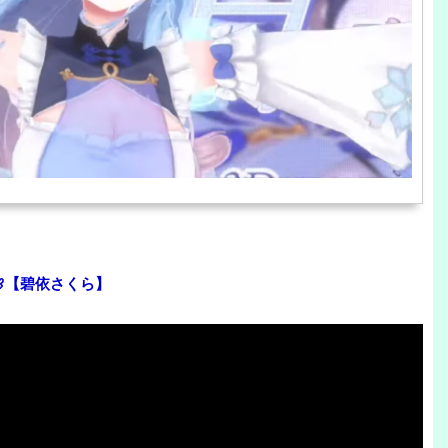
🌸【碧依さくら】