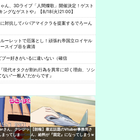
ゃん、3Dライブ「人間燦歌」開催決定！ゲスト
グなゲストや』【8/18(火)21:00】
みに対抗してババアマイクラを提案するでろーん
ンルーレットで厄落とし！頑張れ帝国立ロイヤル
エースイブ谷を粛清
ビブー好きがいるに違いない（確信
『現代オタクが割れ行為を異常に叩く理由、ソシ
ってない"一般人"だからです』
と絡み出したけどどうなんだ？
オンライン出席したエリート幹部職員、バスロー
ら説明 県が聞き取りへ
「けんチャイ」に来店！ライバル店の登場に何も
！？
erさん、クレジッ
【朗報】最近話題のVtuber事務所さ
rみけねこさん、初小説が書籍化決定してしまう
しまってしま
ん、給料が『固定』になってしまうｗ
んでもやるなあ
ｗｗｗｗ