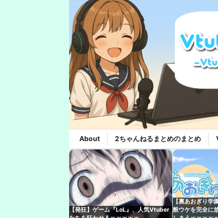
About
2ちゃんねるまとめのまとめ
【裏あおぎり学
【発狂】ゲーム『LoL』、人気Vtuber
般ウケを完全に
たちを狂わせるｗｗｗｗｗ
しまうｗｗｗｗ