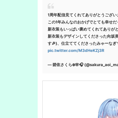
1周年配信見てくれてありがとうござい
この1年みんなのおかげでとても幸せだ
新衣装もいっぱい褒めてくれてありがと
新衣装もデザインしてくださった向坂美
す🎉)、仕立ててくださったみゃーな
pic.twitter.com/M3dHeKZj3R
— 碧依さくら❄️🌸🎧 (@sakura_aoi_ma