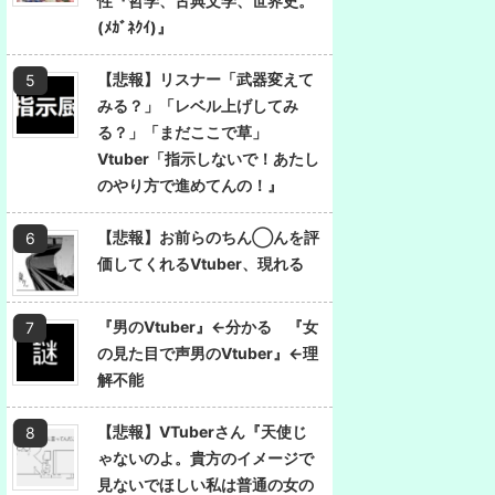
性『哲学、古典文学、世界史。
(ﾒｶﾞﾈｸｲ)』
【悲報】リスナー「武器変えて
みる？」「レベル上げしてみ
る？」「まだここで草」
Vtuber「指示しないで！あたし
のやり方で進めてんの！』
【悲報】お前らのちん◯んを評
価してくれるVtuber、現れる
『男のVtuber』←分かる 『女
の見た目で声男のVtuber』←理
解不能
【悲報】VTuberさん『天使じ
ゃないのよ。貴方のイメージで
見ないでほしい私は普通の女の