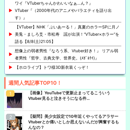
ワイ『VTuberちゃんかわいいなぁ…ん？』
VTuber『（2000年代のアニメやバラエティを語り出
す）』
【VTuber】NHK「ぶいあーる！」真夏のホラーSPに月ノ
美兎・ましろ爻・市松寿ゞ謡が出演！“VTuber×ホラー”を
語る【8/8(土)21:05】
想像上の弱者男性『なろう系、Vtuber好き！』 リアル弱
者男性『哲学、古典文学、世界史。(ﾒｶﾞﾈｸｲ)』
【ホロライブ】トワ様3D新衣装くっぞ！
週間人気記事TOP10！
【画像】YouTubeで更新止まってるこういう
Vtuber見ると泣きそうになる件…
【疑問】美少女設定で10年近くやってるアラサー
Vtuberとか痛いとしか思えないんだが興奮するも
んなの？