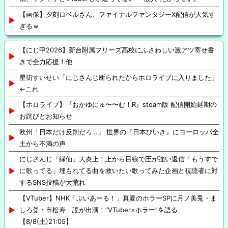
【画像】夕刻ロベルさん、ファイナルファンタジーX配信が人気す
ぎるｗ
【にじ甲2026】新台附属フリーズ高校にふさわしい激アツ寄せ書
きで全力応援！他
星街すいせい「にじさんじ断られたからホロライブに入りました」
←これ
【ホロライブ】『おかゆにゅ〜〜む！R』steam版 配信開始延期の
お詫びとお知らせ
欧州「日本だけ反則だろ…」 世界の『日本びいき』にヨーロッパ全
土から不満の声
にじさんじ「緑仙」大炎上！上から目線で圧が強い返信「もうすで
に歌ってる」埋もれてる曲を救いたい歌ってみた企画と視聴者に対
するSNS投稿が大荒れ
【VTuber】NHK「ぶいあーる！」真夏のホラーSPに月ノ美兎・ま
しろ爻・市松寿ゞ謡が出演！“VTuber×ホラー”を語る
【8/8(土)21:05】