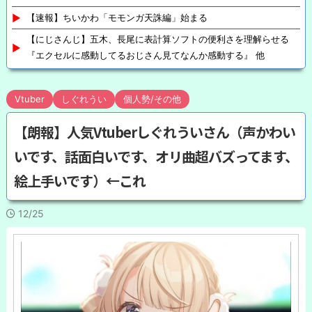
【速報】ちいかわ「モモンガ天誅編」始まる
【にじさんじ】五木、長尾に表計算ソフトの便利さを理解らせる
『エクセルに感動してるおじさん見てなんか感動する』 他
Vtuber
しぐれうい
個人勢/その他
【朗報】人気Vtuberしぐれういさん（声かわい
いです、話面白いです、オリ曲超バズってます、
絵上手いです）←これ
12/25