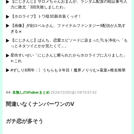
【にじさんじ】サロメちゃんおまんが、ランダム配置の暗証番号入
力に敗北「3回失敗しましたわ」
【ホロライブ】トワ様3D新衣装くっぞ！
【画像】夕刻ロベルさん、ファイナルファンタジーX配信が人気す
ぎるｗ
【にじさんじ】ぱんち、恋愛エピソードに染まったTLを浄化へ「も
っとネタツイとかが見たくて…」
星街すいせい「にじさんじ断られたからホロライブに入りました」
←これ
#ずしり8周年：〗うちらも９年目！魔界ノりりむ×葛葉×椎名唯華
44:
名無しのVtuberまとめ
2024/12/20(金) 09:15:57.42
間違いなくナンバーワンのV
ガチ恋が多そう