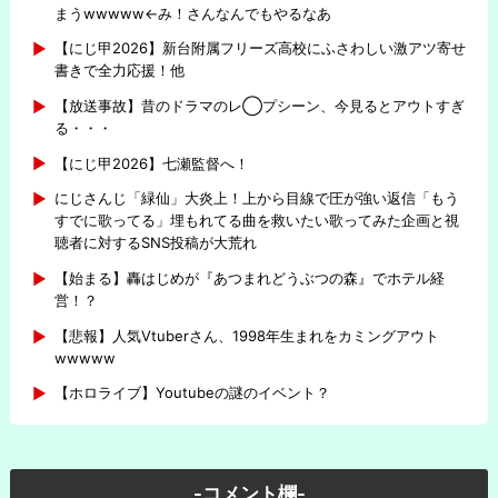
まうwwwww←み！さんなんでもやるなあ
【にじ甲2026】新台附属フリーズ高校にふさわしい激アツ寄せ
書きで全力応援！他
【放送事故】昔のドラマのレ◯プシーン、今見るとアウトすぎ
る・・・
【にじ甲2026】七瀬監督へ！
にじさんじ「緑仙」大炎上！上から目線で圧が強い返信「もう
すでに歌ってる」埋もれてる曲を救いたい歌ってみた企画と視
聴者に対するSNS投稿が大荒れ
【始まる】轟はじめが『あつまれどうぶつの森』でホテル経
営！？
【悲報】人気Vtuberさん、1998年生まれをカミングアウト
wwwww
【ホロライブ】Youtubeの謎のイベント？
-コメント欄-