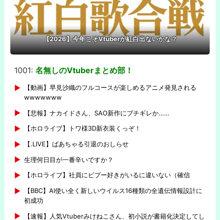
【2026】今年こそVtuberが紅白出ないかな？
1001:
名無しのVtuberまとめ部！
-
【動画】早見沙織のフルコースが楽しめるアニメ発見される
wwwwwww
【悲報】ナカイドさん、SAO新作にブチギレか……
【ホロライブ】トワ様3D新衣装くっぞ！
【.LIVE】ばあちゃる引退のおしらせ
生理何日目が一番辛いですか？
【ホロライブ】社員にビブー好きがいるに違いない（確信
【BBC】AI使い全く新しいウイルス16種類の全遺伝情報設計に
初成功
【速報】人気Vtuberみけねこさん、初小説が書籍化決定してし