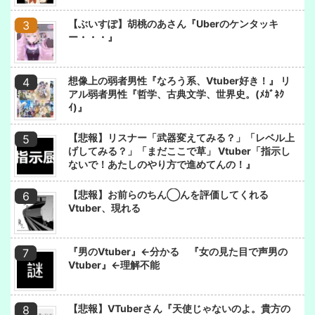
【ぶいすぽ】胡桃のあさん『Uberのケンタッキ
ー・・・』
想像上の弱者男性『なろう系、Vtuber好き！』 リ
アル弱者男性『哲学、古典文学、世界史。(ﾒｶﾞﾈｸ
ｲ)』
【悲報】リスナー「武器変えてみる？」「レベル上
げしてみる？」「まだここで草」 Vtuber「指示し
ないで！あたしのやり方で進めてんの！』
【悲報】お前らのちん◯んを評価してくれる
Vtuber、現れる
『男のVtuber』←分かる 『女の見た目で声男の
Vtuber』←理解不能
【悲報】VTuberさん『天使じゃないのよ。貴方の