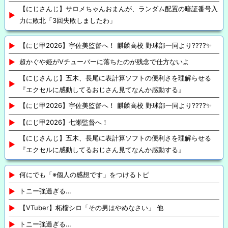
【にじさんじ】サロメちゃんおまんが、ランダム配置の暗証番号入
力に敗北「3回失敗しましたわ」
【にじ甲2026】宇佐美監督へ！ 麒麟高校 野球部一同より????✨
超かぐや姫がVチューバーに落ちたのが残念で仕方ないよ
【にじさんじ】五木、長尾に表計算ソフトの便利さを理解らせる
『エクセルに感動してるおじさん見てなんか感動する』
【にじ甲2026】宇佐美監督へ！ 麒麟高校 野球部一同より????✨
【にじ甲2026】七瀬監督へ！
【にじさんじ】五木、長尾に表計算ソフトの便利さを理解らせる
『エクセルに感動してるおじさん見てなんか感動する』
何にでも「※個人の感想です」をつけるトピ
トニー強過ぎる…
【VTuber】柘榴シロ「その男はやめなさい」 他
トニー強過ぎる…