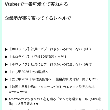
Vtuberで一番可愛くて実力ある
企業勢が擦り寄ってくるレベルで
【ホロライブ】社員にビブー好きがいるに違いない（確信
【ホロライブ】トワ様3D新衣装くっぞ！
【ホロライブ】社員にビブー好きがいるに違いない（確信
【にじ甲2026】七瀬監督へ！
【にじ甲2026】宇佐美監督へ！ 麒麟高校 野球部一同より🦒✨
【動画】早見沙織のフルコースが楽しめるアニメ発見される
wwwwwww
AmazonのアツさMax！心も踊る「マンガ毎週末セール（50%還
元）」2日目襲来！他