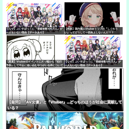
【なぜ】ぶいすぽっ！に『登録者数100万人』が
【何故】国内個人Vtuberトップの『しぐれう
一人もいない理由【データあり】
い』ってどうして一切炎上しないんだ？？
【悪質】Vtuberのイベントに片っ端から『犯行
【なぜ】ぶいすぽっ！に『登録者数100万人』が
予告』して中止に追い込むやつがいる件について
一人もいない理由【データあり】
【疑問】『AV女優』と『Vtuber』…どっちのほうが社会に貢献して
いる？