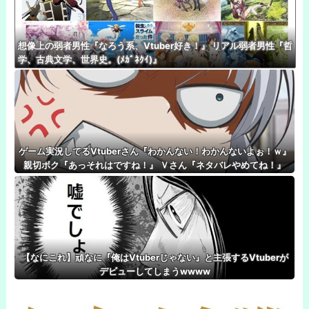
想像上の弱者男性『なろう系、Vtuber好き！』 リアル弱者男性『哲
学、古典文学、世界史。(ﾒｶﾞﾈｸｲ)』
ゲーム実況してるVtuberさん『わかんない！わかんないよぉ！ｗ』
親切ボク『あっそれはですね！』 Ｖさん『ネタバレやめてね！』
【なにこれ】頑なに『俺はVtuberじゃない』と主張するVtuberが
デビューしてしまうwwww