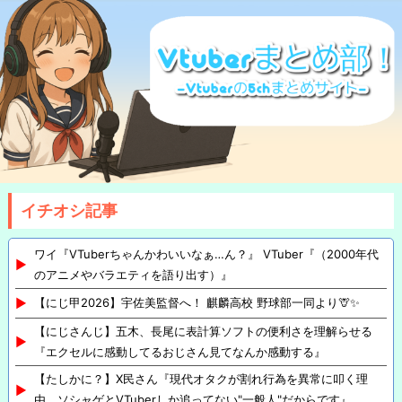
イチオシ記事
ワイ『VTuberちゃんかわいいなぁ…ん？』 VTuber『（2000年代
のアニメやバラエティを語り出す）』
【にじ甲2026】宇佐美監督へ！ 麒麟高校 野球部一同より🦒✨
【にじさんじ】五木、長尾に表計算ソフトの便利さを理解らせる
『エクセルに感動してるおじさん見てなんか感動する』
【たしかに？】X民さん『現代オタクが割れ行為を異常に叩く理
由、ソシャゲとVTuberしか追ってない"一般人"だからです』