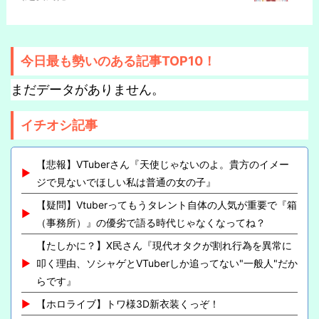
今日最も勢いのある記事TOP10！
まだデータがありません。
イチオシ記事
【悲報】VTuberさん『天使じゃないのよ。貴方のイメー
ジで見ないでほしい私は普通の女の子』
【疑問】Vtuberってもうタレント自体の人気が重要で『箱
（事務所）』の優劣で語る時代じゃなくなってね？
【たしかに？】X民さん『現代オタクが割れ行為を異常に
叩く理由、ソシャゲとVTuberしか追ってない"一般人"だか
らです』
【ホロライブ】トワ様3D新衣装くっぞ！