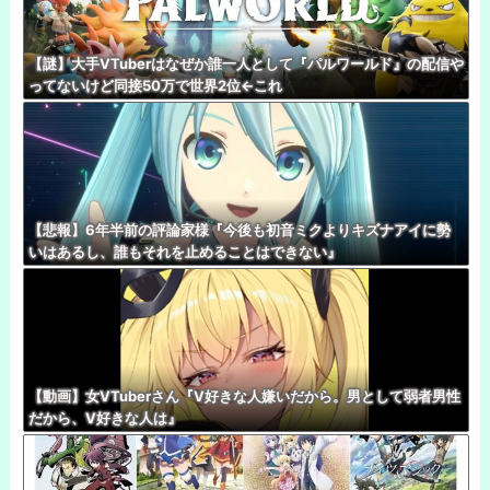
【謎】大手VTuberはなぜか誰一人として『パルワールド』の配信や
ってないけど同接50万で世界2位←これ
【悲報】6年半前の評論家様『今後も初音ミクよりキズナアイに勢
いはあるし、誰もそれを止めることはできない』
【動画】女VTuberさん『V好きな人嫌いだから。男として弱者男性
だから、V好きな人は』