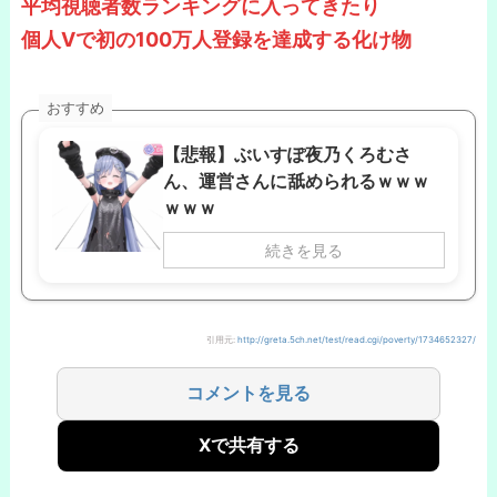
平均視聴者数ランキングに入ってきたり
個人Vで初の100万人登録を達成する化け物
おすすめ
【悲報】ぶいすぽ夜乃くろむさ
ん、運営さんに舐められるｗｗｗ
ｗｗｗ
続きを見る
引用元:
http://greta.5ch.net/test/read.cgi/poverty/1734652327/
コメントを見る
Xで共有する