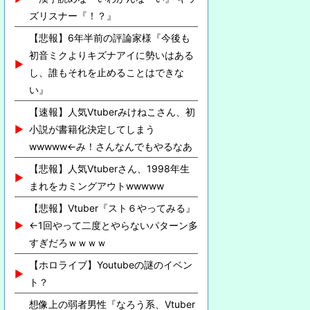
ズリスナー『！？』
【悲報】6年半前の評論家様『今後も
初音ミクよりキズナアイに勢いはある
し、誰もそれを止めることはできな
い』
【速報】人気Vtuberみけねこさん、初
小説が書籍化決定してしまう
wwwww←み！さんなんでもやるなあ
【悲報】人気Vtuberさん、1998年生
まれをカミングアウトwwwww
【悲報】Vtuber『スト６やってみる』
←1回やって二度とやらないパターン多
すぎだろｗｗｗｗ
【ホロライブ】Youtubeの謎のイベン
ト？
想像上の弱者男性『なろう系、Vtuber