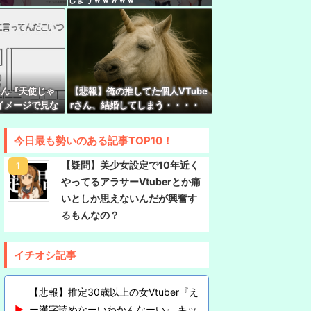
『現代オタクが割れ行為を異常に叩く理由、ソシ
ってない"一般人"だからです』
ったねぇ」とインドネシア高速鉄道の最終処分に
は使わないというと何が財源なんだ？
rさん『天使じゃ
【悲報】俺の推してた個人VTube
引退のおしらせ
イメージで見な
rさん、結婚してしまう・・・・
通の女の子』
と楽しむ『めっちゃカメレオン』の爆笑プレイ
今日最も勢いのある記事TOP10！
rみけねこさん、初小説が書籍化決定してしまう
【疑問】美少女設定で10年近く
んでもやるなあ
やってるアラサーVtuberとか痛
様生誕3Dライブ2026開催決定！！！100万人チケ
いとしか思えないんだが興奮す
るもんなの？
イチオシ記事
【悲報】推定30歳以上の女Vtuber『え
ー漢字読めなーいわかんなーい』 キッ