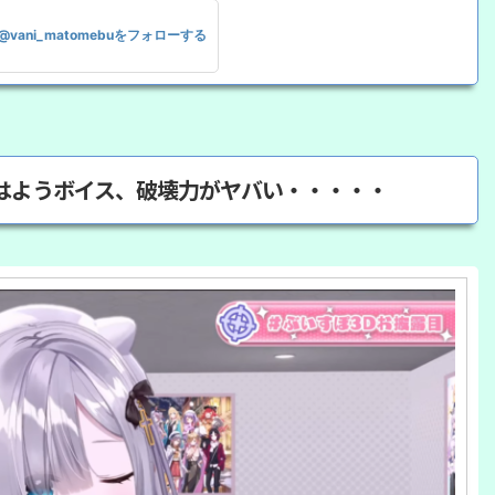
@vani_matomebuをフォローする
はようボイス、破壊力がヤバい・・・・・