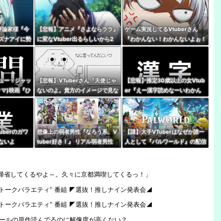
評論家様『今
【悲報】アニメ『さよならララ』
ゲーム実況してるVtuberさん
ズナアイに勢
に変なVtuber出るらしいから2
『わかんない！わかんないよぉ！
れを止めるこ
話見れないんだけど…
ｗ』 親切ボク『あっそれはです
ね！』 Ｖさん『ネタバレやめて
ね！』
ュー・ジャッ
【悲報】VTuberさん『天使じゃ
【悲報】推定30歳以上の女Vtub
マ)映画『ひ
ないのよ。貴方のイメージで見な
er『えー漢字読めなーいわかん
berの同時視
いでほしい私は普通の女の子』
なーい』 キッズリスナー
いったいなぜ
『！？』
uberのガワ
想像上の弱者男性『なろう系、V
【謎】大手VTuberはなぜか誰一
ないよ
tuber好き！』 リアル弱者男性
人として『パルワールド』の配信
『哲学、古典文学、世界史。(ﾒ
やってないけど同接50万で世界2
ｶﾞﾈｸｲ)』
位←これ
帰省してくるやよ～。久々に京都満喫してくるっ！」
しトークバラエティ” 番組 ◤選抜！推しナイン発表会◢
しトークバラエティ” 番組 ◤選抜！推しナイン発表会◢
ールの原作読んでるのに解像度が高くない？