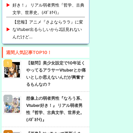
好き！』 リアル弱者男性『哲学、古典
文学、世界史。(ﾒｶﾞﾈｸｲ)』
【悲報】アニメ『さよならララ』に変
なVtuber出るらしいから2話見れない
んだけど…
週間人気記事TOP10！
【疑問】美少女設定で10年近く
やってるアラサーVtuberとか痛
いとしか思えないんだが興奮す
るもんなの？
想像上の弱者男性『なろう系、
Vtuber好き！』 リアル弱者男
性『哲学、古典文学、世界史。
(ﾒｶﾞﾈｸｲ)』