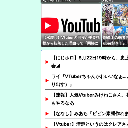
【水増し】Vtuberの同接が主要指
想像上の弱者男
標から転落した理由って『同接に
uber好き！
対して高評価数が少ない配信があ
『哲学、古典文
ぶり出された』からだよな
ﾈｸｲ)』
【にじホロ】8月22日19時から、史
会◢
ワイ『VTuberちゃんかわいいなぁ…
り出す）』
【速報】人気Vtuberみけねこさん
もやるなあ
【ななし】みあち「ビビン素麺作れ
【Vtuber】清楚というのはクレア