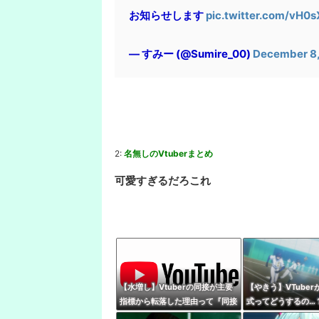
お知らせします
pic.twitter.com/vH0
— すみー (@Sumire_00)
December 8,
2:
名無しのVtuberまとめ
可愛すぎるだろこれ
【水増し】Vtuberの同接が主要
【やきう】VTube
指標から転落した理由って『同接
式ってどうするの…
に対して高評価数が少ない配信が