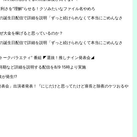
利さを“理解”らせる！クソみたいなファイル名やめろ
9日の誕生日配信で詳細を説明「ずっと続けられなくて本当にごめんなさ
ぜ大金を稼げると思っているのか？
9日の誕生日配信で詳細を説明「ずっと続けられなくて本当にごめんなさ
しトークバラエティ” 番組 ◤選抜！推しナイン発表会◢
時期など詳細を説明する配信を8/9 15時より実施
が発生!?
推しナイン発表会」出演者発表！『にじだけと思ってたけど座長と除夜のケツおるや