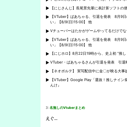
【にじさんじ】長尾景先輩に表計算ソフトの便
【VTuber】ばあちゃる、引退を発表 8月
い」【8/9(日)15:00】 他
Vチューバーはたかがゲームやってるだけでな
【VTuber】ばあちゃる、引退を発表 8月
い」【8/9(日)15:00】 他
【にじホロ】8月22日19時から、史上初 ”推
VTuber・ばあちゃるさんが引退を発表 引退
【ネオポルテ】 実写配信中に金〇が映る大事故
【VTuber】Google Play「選抜！
んけ』
3:
名無しのVtuberまとめ
えぐ…