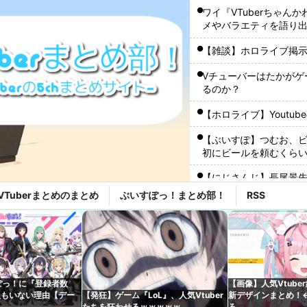
ワイ『VTuberちゃんか
メやバラエティを語り
【雑談】ホロライブ掲示
Vチューバーはたかがゲ
るのか？
【ホロライブ】Youtu
【ぶいすぽ】つむお、ビ
初にビールを頼むくら
【にじさんじ】長尾景先
みたいなファイル名や
VTuberまとめのまとめ
ぶいすぽっ！まとめ部！
RSS
【にじさんじ】 五木、
布教へ『企画趣旨でもう草生
ロシア、ウクライナの
復！
ぽっ！に『登録者数
【画像】人気Vtube
【にじホロ】8月22日1
人もいない理由【デー
【発狂】ゲーム『LoL』、人気Vtuber
新デザインまとめ！
選抜！推しナイン発表
たちを狂わせるｗｗｗｗｗ
ろ