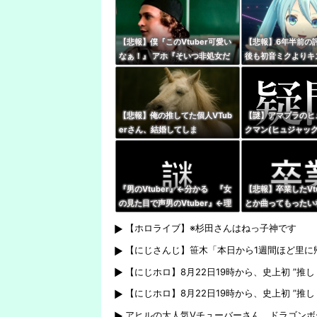
あぶり出された』からだよな
【悲報】僕『このVtuber可愛い
【悲報】6年半前の
なぁ！』 アホ『そいつ非処女だ
後も初音ミクよりキ
ぞ』←これｗｗｗ
いはあるし、誰もそ
とはできない』
【悲報】俺の推してた個人VTub
【謎】アマプラのヒ
erさん、結婚してしま
クマン(ヒュジャック
う・・・・
つじ探偵団』、VTu
聴が滅茶苦茶多い…
『男のVtuber』←分かる 『女
【悲報】卒業したVt
の見た目で声男のVtuber』←理
とか曲ってもったい
解不能
な・・・・
【ホロライブ】※杉田さんはねっ子神です
【にじさんじ】笹木「本日から1週間ほど里に
【にじホロ】8月22日19時から、史上初 ”推
【にじホロ】8月22日19時から、史上初 ”推
アヒルの大人気Vチューバーさん、ドラゴンボ