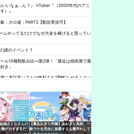
わいいなぁ…ん？』 VTuber『（2000年代のアニ
出す）』
板：ホロ速：PART2【配信実況可】
ームやってるだけでなぜ大金を稼げると思ってい
beの謎のイベント？
ール10種類飲み比べ第2弾！「最近は焼肉屋で最
い好き」
輩に表計算ソフトの便利さを“理解”らせる！クソ
めろ
すべてをメモ帳で管理する長尾に表計算ソフトを
える』【8/6(木)20:00】
大規模通販倉庫を攻撃…ワイルドベリーズへの報
r結城さくなさんの
【裏あおぎり学園】あおぎり高校、一
9時から、史上初 ”推しトークバラエティ” 番組 ◤
←胸デカすぎるだ
般ウケを完全に放棄するも爆売れして
会◢
しまうｗｗｗｗｗ