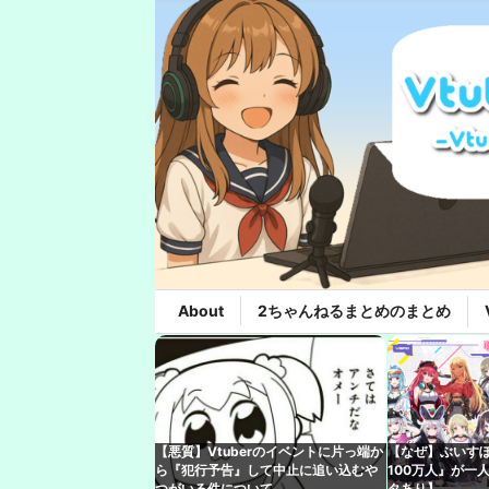
About
2ちゃんねるまとめのまとめ
【悪質】Vtuberのイベントに片っ端か
【なぜ】ぶいす
ら『犯行予告』して中止に追い込むや
100万人』が一
つがいる件について
タあり】