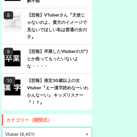
解不能
【悲報】VTuberさん『天使じ
ゃないのよ。貴方のイメージで
見ないでほしい私は普通の女の
子』
【悲報】卒業したVtuberのガワ
とか曲ってもったいないよ
な・・・・
【悲報】推定30歳以上の女
Vtuber『えー漢字読めなーいわ
かんなーい』 キッズリスナー
『！？』
カテゴリー（開閉式）
Vtuber (6,451)