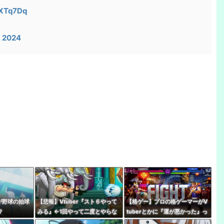
sXTq7Dq
 2024
rが野球の始球
【悲報】Vtuber『スト６やって
【格ゲー】プロの格ゲーマーがV
？
みる』←1回やって二度とやらな
tuberとかに『運が悪かった』っ
いパターン多すぎだろｗｗｗｗ
て被弾した時に言うの嫌い