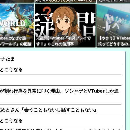
ます
【ホロライブ】うーん
【たしかに？】X民さん
ャゲとVTuberしか追
【ぶいすぽ】謹慎期間
uberはなぜか誰一
【疑問】Vtuber『初見プレイで
【やきう】VTub
こともない』
ルワールド』の配信
す！』←これの信用率
式ってどうするの
同接50万で世界2
兵庫県の左派の既得利
ん？」と存在意義そのも
ナナたま
【訃報】ツルマルツヨシ
うとこうなる
が割れ行為を異常に叩く理由、ソシャゲとVTuberしか追
森めとさん『会うこともないし話すこともない』
うとこうなる