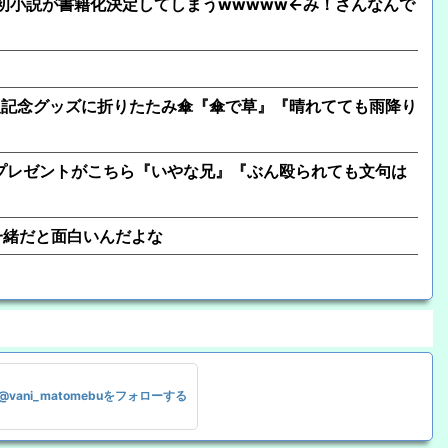
、初小説が書籍化決定してしまうwwwww←み！さんなんで
人記念グッズに折りたたみ傘『傘で草』『晴れてても雨降り
プレゼントがこちら『いやな兄』『ぶん殴られても文句は
一緒だと面白いんだよな
@vani_matomebuをフォローする