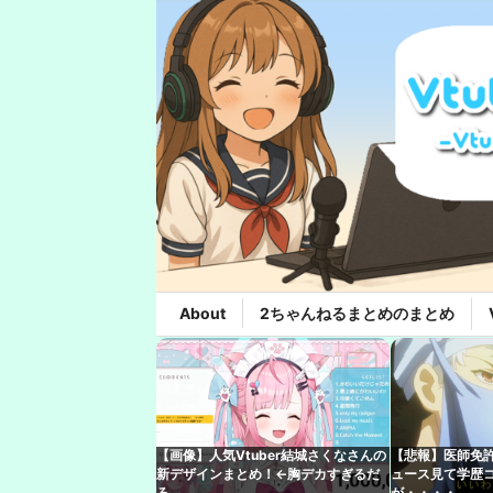
About
2ちゃんねるまとめのまとめ
【画像】人気Vtuber結城さくなさんの
【悲報】医師免許
新デザインまとめ！←胸デカすぎるだ
ュース見て学歴
ろ
が・・・・