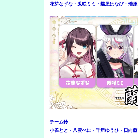
花芽なずな・兎咲ミミ・蝶屋はなび・瑞原
チーム鈴
小雀とと・八雲べに・千燈ゆうひ・日向藍