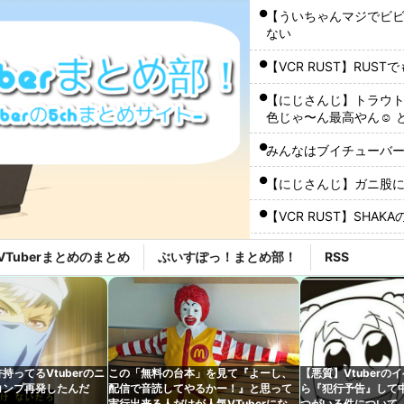
【ういちゃんマジでビ
ない
【VCR RUST】RU
【にじさんじ】トラウ
色じゃ〜ん最高やん☺️
見えてそれどころじゃ
みんなはブイチューバ
【にじさんじ】ガニ股
【VCR RUST】SHA
【ホロライブ】これは
VTuberまとめのまとめ
ぶいすぽっ！まとめ部！
RSS
ワイ『VTuberちゃんか
メやバラエティを語り
【速報】人気Vtube
wwwww←み！さんな
持ってるVtuberのニ
この「無料の台本」を見て『よーし、
【悪質】Vtuberの
エアコン修理までまだか
コンプ再発したんだ
配信で音読してやるかー！』と思って
ら『犯行予告』して
「キンキンタマタマに
実行出来る人だけが人気VTuberになれ
つがいる件について