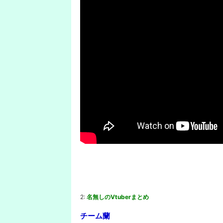
2:
名無しのVtuberまとめ
チーム蘭