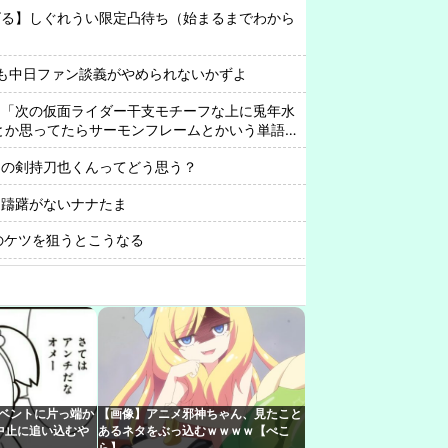
ビる】しぐれうい限定凸待ち（始まるまでわから
STでも中日ファン談義がやめられないかずよ
ト「次の仮面ライダー干支モチーフな上に兎年水
 とか思ってたらサーモンフレームとかいう単語が
なくなった」
ーの剣持刀也くんってどう思う？
に躊躇がないナナたま
KAのケツを狙うとこうなる
これでちょっと裏来いよに見える
わいいなぁ…ん？』 VTuber『（2000年代のアニ
出す）』
rみけねこさん、初小説が書籍化決定してしまう
んでもやるなあ
イベントに片っ端か
【画像】アニメ邪神ちゃん、見たこと
かるんやがハッカ油で凌ぐしかないのか…？🥵
中止に追い込むや
あるネタをぶっ込むｗｗｗｗ【ぺこ
塗りたくって扇風機に当たれば冷える」
ら】