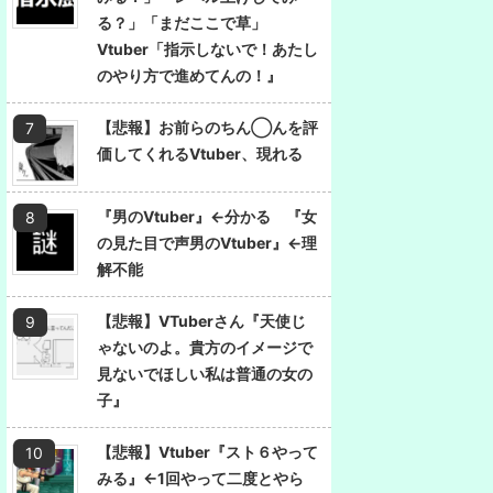
る？」「まだここで草」
Vtuber「指示しないで！あたし
のやり方で進めてんの！』
【悲報】お前らのちん◯んを評
価してくれるVtuber、現れる
『男のVtuber』←分かる 『女
の見た目で声男のVtuber』←理
解不能
【悲報】VTuberさん『天使じ
ゃないのよ。貴方のイメージで
見ないでほしい私は普通の女の
子』
【悲報】Vtuber『スト６やって
みる』←1回やって二度とやら