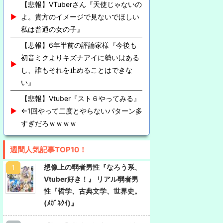
【悲報】VTuberさん『天使じゃないの
よ。貴方のイメージで見ないでほしい
私は普通の女の子』
【悲報】6年半前の評論家様『今後も
初音ミクよりキズナアイに勢いはある
し、誰もそれを止めることはできな
い』
【悲報】Vtuber『スト６やってみる』
←1回やって二度とやらないパターン多
すぎだろｗｗｗｗ
週間人気記事TOP10！
想像上の弱者男性『なろう系、
Vtuber好き！』 リアル弱者男
性『哲学、古典文学、世界史。
(ﾒｶﾞﾈｸｲ)』