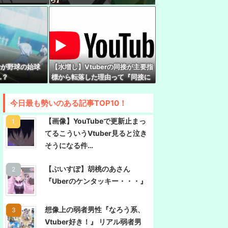
実にラミィ
『現代オタクが割れ行為を異常に叩く理由、ソシ
ってない"一般人"だからです』
中について小森めとさん『会うこともないし話す
erが野球の始球
【水増し】Vtuberの同接が主要指
…？
標から転落した理由って『同接に
対して高評価数が少ない配信があ
権を斎藤知事が全面廃止、「県が何をするね
ぶり出された』からだよな
のが不明で……
今日最も勢いのある記事TOP10！
が死去 31歳
【画像】YouTubeで更新止まっ
てるこういうVtuber見ると泣き
そうになる件…
【ぶいすぽ】胡桃のあさん
『Uberのケンタッキー・・・』
想像上の弱者男性『なろう系、
Vtuber好き！』 リアル弱者男