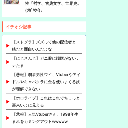
性『哲学、古典文学、世界史。
(ﾒｶﾞﾈｸｲ)』
イチオシ記事
【ストグラ】ズズって他の配信者と一
緒だと面白いんだよな
【にじさんじ】ガニ股に躊躇がないナ
ナたま
【悲報】弱者男性ワイ、Vtuberやアイ
ドルやキャバクラに金を使いまくる奴
が理解できない…
【ホロライブ】これはこれでちょっと
裏来いよに見える
【悲報】人気Vtuberさん、1998年生
まれをカミングアウトwwwww