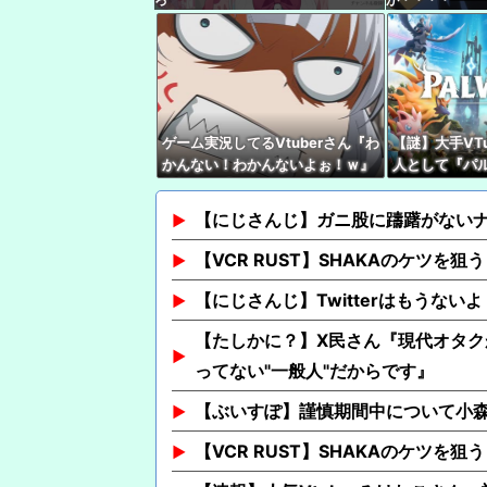
ゲーム実況してるVtuberさん『わ
【謎】大手VT
かんない！わかんないよぉ！ｗ』
人として『パ
親切ボク『あっそれはですね！』
やってないけど
Ｖさん『ネタバレやめてね！』
位←これ
【にじさんじ】ガニ股に躊躇がない
【VCR RUST】SHAKAのケツを狙
【にじさんじ】Twitterはもうないよ
【たしかに？】X民さん『現代オタク
ってない"一般人"だからです』
【ぶいすぽ】謹慎期間中について小
【VCR RUST】SHAKAのケツを狙