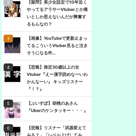
【疑問】美少女設定で10年近く
やってるアラサーVtuberとか痛
いとしか思えないんだが興奮す
るもんなの？
【画像】YouTubeで更新止まっ
てるこういうVtuber見ると泣き
そうになる件…
【悲報】推定30歳以上の女
Vtuber『えー漢字読めなーいわ
かんなーい』 キッズリスナー
『！？』
【ぶいすぽ】胡桃のあさん
『Uberのケンタッキー・・・』
【悲報】リスナー「武器変えて
みる？」「レベル上げしてみ