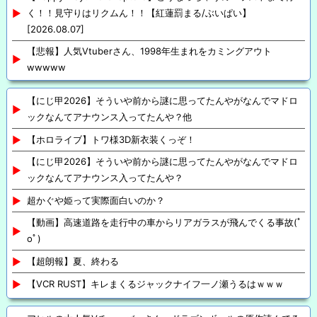
く！！見守りはリクムん！！【紅蓮罰まる/ぶいぱい】
[2026.08.07]
【悲報】人気Vtuberさん、1998年生まれをカミングアウト
wwwww
【にじ甲2026】そういや前から謎に思ってたんやがなんでマドロ
ックなんてアナウンス入ってたんや？他
【ホロライブ】トワ様3D新衣装くっぞ！
【にじ甲2026】そういや前から謎に思ってたんやがなんでマドロ
ックなんてアナウンス入ってたんや？
超かぐや姫って実際面白いのか？
【動画】高速道路を走行中の車からリアガラスが飛んでくる事故(ﾟ
oﾟ)
【超朗報】夏、終わる
【VCR RUST】キレまくるジャックナイフ一ノ瀬うるはｗｗｗ