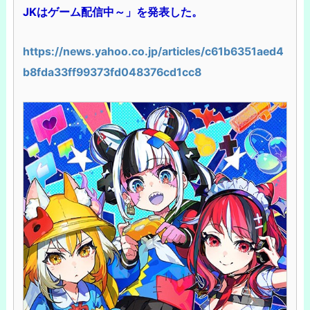
JKはゲーム配信中～」を発表した。
https://news.yahoo.co.jp/articles/c61b6351aed4
b8fda33ff99373fd048376cd1cc8