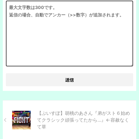
【ぶいすぽ】胡桃のあさん『弟がスト６始め
てクラシック頑張ってたから…』←容赦なく
て草