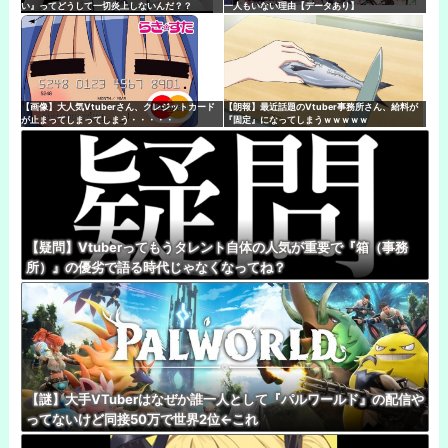
い』ってどうして一切炎上しないんだ？？
一人もいない理由【データあり】
【画像】大人気Vtuberさん、クレジットカード
【朗報】最近話題のVtuber事務所さん、給料が
が止まってしまってしまう・・・・・
『固定』になってしまうｗｗｗｗｗ
【疑問】Vtuberってもうタレント自体の人気が重要で『箱（事務
所）』の優劣で語る時代じゃなくなってね？
【謎】大手VTuberはなぜか誰一人として『パルワールド』の配信や
ってないけど同接50万で世界2位←これ