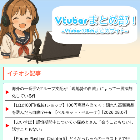
イチオシ記事
海外の一番手Vグループ支配が「現地勢の自滅」によって一層深刻
化している件
【ほぼ100円(税抜)ショップ】100円商品を当てろ！隠れた高額商品
を選んだら自腹!?👀🔥 【ベルモット・ベルーナ】[2026.08.07]
【ぶいすぽ】謹慎期間中について小森めとさん『会うこともないし
話すこともない』
【Poppy Playtime Chapter5】どうなっちゃうの～ラストまで行