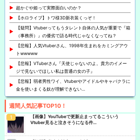
超かぐや姫って実際面白いのか？
【ホロライブ】トワ様3D新衣装くっぞ！
【疑問】Vtuberってもうタレント自体の人気が重要で『箱
（事務所）』の優劣で語る時代じゃなくなってね？
【悲報】人気Vtuberさん、1998年生まれをカミングアウ
トwwwww
【悲報】VTuberさん『天使じゃないのよ。貴方のイメー
ジで見ないでほしい私は普通の女の子』
【悲報】弱者男性ワイ、Vtuberやアイドルやキャバクラに
金を使いまくる奴が理解できない…
週間人気記事TOP10！
【画像】YouTubeで更新止まってるこういう
Vtuber見ると泣きそうになる件…