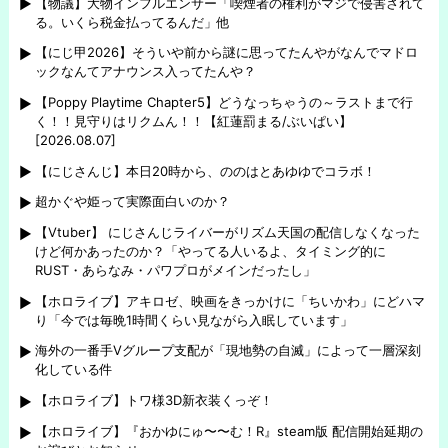
【物議】大物インフルエンサー「喫煙者の権利がマジで侵害されて
る。いくら税金払ってるんだ」他
【にじ甲2026】そういや前から謎に思ってたんやがなんでマドロ
ックなんてアナウンス入ってたんや？
【Poppy Playtime Chapter5】どうなっちゃうの～ラストまで行
く！！見守りはリクムん！！【紅蓮罰まる/ぶいぱい】
[2026.08.07]
【にじさんじ】本日20時から、ののはとあゆゆでコラボ！
超かぐや姫って実際面白いのか？
【Vtuber】 にじさんじライバーがリズム天国の配信しなくなった
けど何かあったのか？「やってる人いるよ、タイミング的に
RUST・あらなみ・パワプロがメインだったし」
【ホロライブ】アキロゼ、映画をきっかけに「ちいかわ」にどハマ
り「今では毎晩1時間くらい見ながら入眠しています」
海外の一番手Vグループ支配が「現地勢の自滅」によって一層深刻
化している件
【ホロライブ】トワ様3D新衣装くっぞ！
【ホロライブ】『おかゆにゅ〜〜む！R』steam版 配信開始延期の