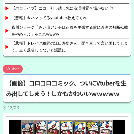
【ホロライブ】ニコ、引っ越し先に洗濯機置き場がない 他
【悲報】今ハマってるyoutuber教えてくれ
森川ジョージ「みい山アンチは正義を主張する前に漫画の無断転載
をやめろよ」←これwwww
【悲報】トレパク絵師の江口寿史さん、開き直って言い訳してしま
う。全く反省してないと話題に
Vtuber
【画像】コロコロコミック、ついにVtuberを生
み出してしまう！しかもかわいいｗｗｗｗｗ
12/03