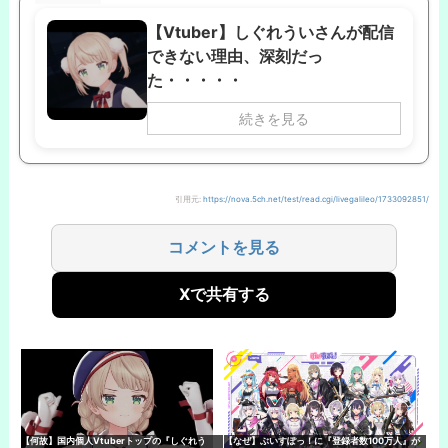
【Vtuber】しぐれういさんが配信
できない理由、深刻だっ
た・・・・・
続きを見る
引用元:
https://nova.5ch.net/test/read.cgi/livegalileo/1733092851/
コメントを見る
Xで共有する
【何故】国内個人Vtuberトップの『しぐれう
【なぜ】ぶいすぽっ！に『登録者数100万人』が