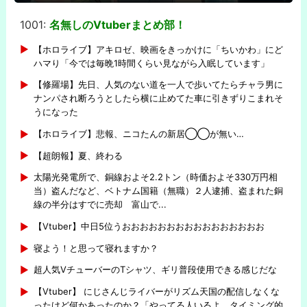
1001:
名無しのVtuberまとめ部！
-
【ホロライブ】アキロゼ、映画をきっかけに「ちいかわ」にど
ハマり「今では毎晩1時間くらい見ながら入眠しています」
【修羅場】先日、人気のない道を一人で歩いてたらチャラ男に
ナンパされ断ろうとしたら横に止めてた車に引きずりこまれそ
うになった
【ホロライブ】悲報、ニコたんの新居◯◯が無い…
【超朗報】夏、終わる
太陽光発電所で、銅線およそ2.2トン（時価およそ330万円相
当）盗んだなど、ベトナム国籍（無職）２人逮捕、盗まれた銅
線の半分はすでに売却 富山で...
【Vtuber】中日5位うおおおおおおおおおおおおおおおお
寝よう！と思って寝れますか？
超人気VチューバーのTシャツ、ギリ普段使用できる感じだな
【Vtuber】 にじさんじライバーがリズム天国の配信しなくな
ったけど何かあったのか？「やってる人いるよ、タイミング的