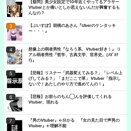
【疑問】美少女設定で10年近くやってるアラサー
Vtuberとか痛いとしか思えないんだが興奮するも
んなの？
【ぶいすぽ】胡桃のあさん『Uberのケンタッキ
ー・・・』
想像上の弱者男性『なろう系、Vtuber好き！』 リ
アル弱者男性『哲学、古典文学、世界史。(ﾒｶﾞﾈｸ
ｲ)』
【悲報】リスナー「武器変えてみる？」「レベル上
げしてみる？」「まだここで草」 Vtuber「指示し
ないで！あたしのやり方で進めてんの！』
【悲報】お前らのちん◯んを評価してくれる
Vtuber、現れる
『男のVtuber』←分かる 『女の見た目で声男の
Vtuber』←理解不能