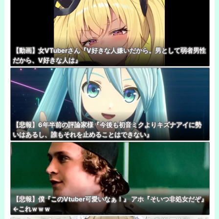
【動画】女VTuberさん『V好きな人嫌いだから。男として弱者男性
だから、V好きな人は』
【悲報】6年半前の評論家様『今後も初音ミクよりキズナアイに勢
いはあるし、誰もそれを止めることはできない』
【悲報】僕『このVtuber可愛いなぁ！』 アホ『そいつ非処女だぞ』
←これｗｗｗ