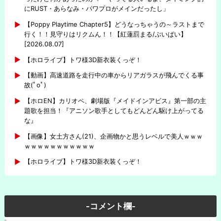
にRUST・あらなみ・パワプロがメインだったし」
【Poppy Playtime Chapter5】どうなっちゃうの～ラストまで
行く！！見守りはリクムん！！【紅蓮罰まる/ぶいぱい】
[2026.08.07]
【ホロライブ】トワ様3D新衣装くっぞ！
【動画】高速道路を走行中の車からリアガラスが飛んでくる事
故(ﾟoﾟ)
【ホロEN】カリオペ、劇場版『メイドインアビス』第一部の主
題歌を担当！『アニソン歌手としてもどんどん駆け上がってる
な』
【画像】女土方さん(21)、企画物かと思うレベルで美人ｗｗｗ
ｗｗｗｗｗｗｗｗｗｗｗ
【ホロライブ】トワ様3D新衣装くっぞ！
-コメント欄-