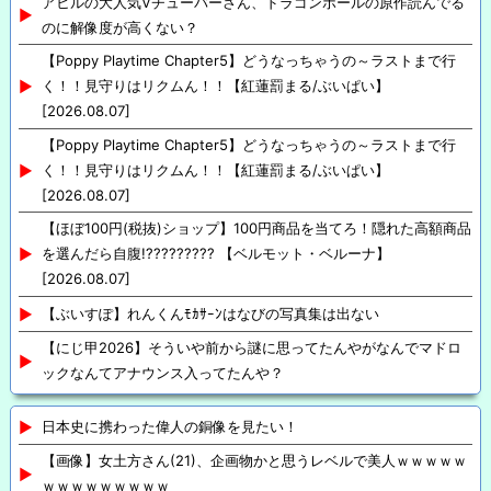
アヒルの大人気Vチューバーさん、ドラゴンボールの原作読んでる
のに解像度が高くない？
【Poppy Playtime Chapter5】どうなっちゃうの～ラストまで行
く！！見守りはリクムん！！【紅蓮罰まる/ぶいぱい】
[2026.08.07]
【Poppy Playtime Chapter5】どうなっちゃうの～ラストまで行
く！！見守りはリクムん！！【紅蓮罰まる/ぶいぱい】
[2026.08.07]
【ほぼ100円(税抜)ショップ】100円商品を当てろ！隠れた高額商品
を選んだら自腹!????????? 【ベルモット・ベルーナ】
[2026.08.07]
【ぶいすぽ】れんくんﾓｶｻｰﾝはなびの写真集は出ない
【にじ甲2026】そういや前から謎に思ってたんやがなんでマドロ
ックなんてアナウンス入ってたんや？
日本史に携わった偉人の銅像を見たい！
【画像】女土方さん(21)、企画物かと思うレベルで美人ｗｗｗｗｗ
ｗｗｗｗｗｗｗｗｗ