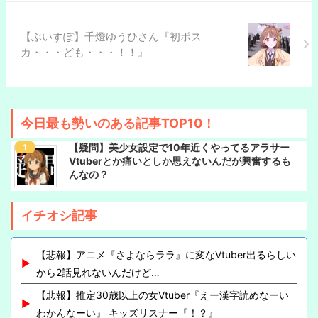
【ぶいすぽ】千燈ゆうひさん『初ポス
カ・・・ども・・・！！』
今日最も勢いのある記事TOP10！
【疑問】美少女設定で10年近くやってるアラサー
Vtuberとか痛いとしか思えないんだが興奮するも
んなの？
イチオシ記事
【悲報】アニメ『さよならララ』に変なVtuber出るらしい
から2話見れないんだけど…
【悲報】推定30歳以上の女Vtuber『えー漢字読めなーい
わかんなーい』 キッズリスナー『！？』