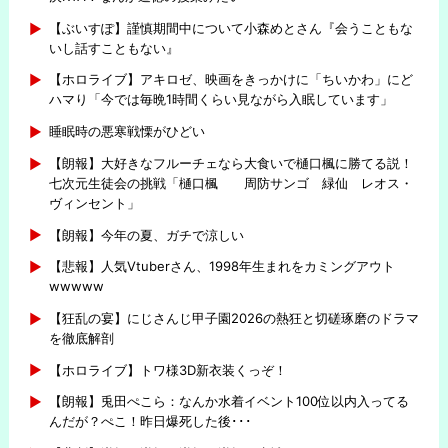
【ぶいすぽ】謹慎期間中について小森めとさん『会うこともな
いし話すこともない』
【ホロライブ】アキロゼ、映画をきっかけに「ちいかわ」にど
ハマり「今では毎晩1時間くらい見ながら入眠しています」
睡眠時の悪寒戦慄がひどい
【朗報】大好きなフルーチェなら大食いで樋口楓に勝てる説！
七次元生徒会の挑戦「樋口楓 周防サンゴ 緑仙 レオス・
ヴィンセント」
【朗報】今年の夏、ガチで涼しい
【悲報】人気Vtuberさん、1998年生まれをカミングアウト
wwwww
【狂乱の宴】にじさんじ甲子園2026の熱狂と切磋琢磨のドラマ
を徹底解剖
【ホロライブ】トワ様3D新衣装くっぞ！
【朗報】兎田ぺこら：なんか水着イベント100位以内入ってる
んだが？ぺこ！昨日爆死した後･･･