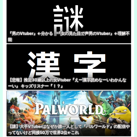
『男のVtuber』←分かる 『女の見た目で声男のVtuber』←理解不
能
【悲報】推定30歳以上の女Vtuber『えー漢字読めなーいわかんな
ーい』 キッズリスナー『！？』
【謎】大手VTuberはなぜか誰一人として『パルワールド』の配信や
ってないけど同接50万で世界2位←これ