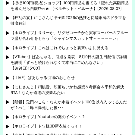
【ほぼ100円(税抜)ショップ】100円商品を当てろ！隠れた高額商品
を選んだら自腹!?👀🔥 【ベルモット・ベルーナ】[2026.08.07]
【狂乱の宴】にじさんじ甲子園2026の熱狂と切磋琢磨のドラマを
徹底解剖
【ホロライブ】りりーか、リグゼコーチから実家スーパーのフルー
ツ盛り合わせをもらう「シャインマスカット甘～～～～～い」
【ホロライブ】これはこれでちょっと裏来いよに見える
【VTuber】ばあちゃる、引退を発表 8月9日の誕生日配信で詳細
を説明「ずっと続けられなくて本当にごめんなさい」
【8/9(日)15:00】
【.LIVE】ばあちゃる引退のおしらせ
【にじさんじ】梢桃音、映画ちいかわ感想＆考察会＆平和的解決
RTA！なんか道徳の授業みたい
【朗報】兎田ぺこら：なんか水着イベント100位以内入ってるんだ
が？ぺこ！昨日爆死した後･･･
【ホロライブ】Youtubeの謎のイベント？
【ホロライブ】トワ様3D新衣装くっぞ！