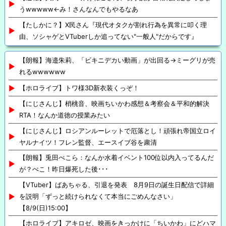
うwwwww←み！さんなんでもやるなあ
【たしかに？】X民さん『現代オタクが割れ行為を異常に叩く理
由、ソシャゲとVTuberしか追ってない"一般人"だからです』
【朗報】海邉朱莉、「ビキニデカい動画」が出回る→ミーグリが売
れるwwwwww
【ホロライブ】トワ様3D新衣装くっぞ！
【にじさんじ】梢桃音、映画ちいかわ感想＆考察会＆平和的解決
RTA！なんか道徳の授業みたい
【にじさんじ】ロシアンルーレットで厄落とし！頑張れ帝国立ロイ
ヤルナイツ！フレン監督、エースイブ谷を粛清
【朗報】兎田ぺこら：なんか水着イベント100位以内入ってるんだ
が？ぺこ！昨日爆死した後･･･
【VTuber】ばあちゃる、引退を発表 8月9日の誕生日配信で詳細
を説明「ずっと続けられなくて本当にごめんなさい」
【8/9(日)15:00】
【ホロライブ】アキロゼ、映画をきっかけに「ちいかわ」にどハマ