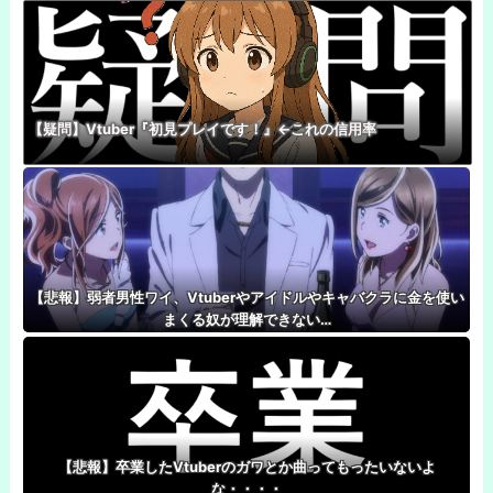
【疑問】Vtuber『初見プレイです！』←これの信用率
【悲報】弱者男性ワイ、Vtuberやアイドルやキャバクラに金を使い
まくる奴が理解できない…
【悲報】卒業したVtuberのガワとか曲ってもったいないよ
な・・・・