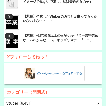
イメージで見ないでほしい私は普通の女の子』
【悲報】卒業したVtuberのガワとか曲ってもった
いないよな・・・・
【悲報】推定30歳以上の女Vtuber『えー漢字読め
なーいわかんなーい』 キッズリスナー『！？』
Xフォローしてねっ！
@vani_matomebuをフォローする
カテゴリー（開閉式）
Vtuber (6,451)