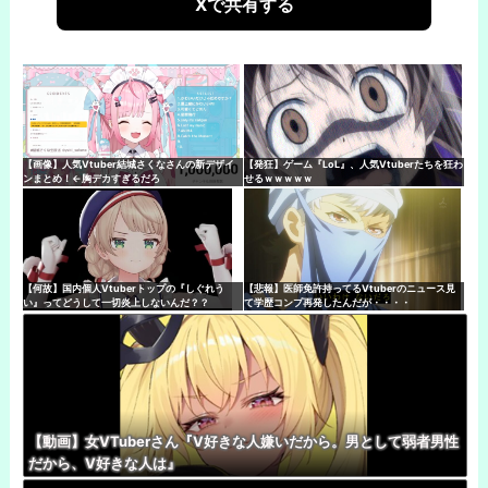
Xで共有する
【画像】人気Vtuber結城さくなさんの新デザイ
【発狂】ゲーム『LoL』、人気Vtuberたちを狂わ
ンまとめ！←胸デカすぎるだろ
せるｗｗｗｗｗ
【何故】国内個人Vtuberトップの『しぐれう
【悲報】医師免許持ってるVtuberのニュース見
い』ってどうして一切炎上しないんだ？？
て学歴コンプ再発したんだが・・・・
【動画】女VTuberさん『V好きな人嫌いだから。男として弱者男性
だから、V好きな人は』