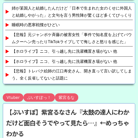
姉が某国人と結婚したんだけど「日本で生まれた女のくせに外国人
と結婚しやがった」と文句を言う男性陣が驚くほど多くてびっくり
睡眠時の悪寒戦慄がひどい
【悲報】元ジャンポケ斉藤の被害女性「事件で知名度を上げてバウ
ムクーヘン売ったりTikTokライブしてて悔しさと怒りを感じた」
【ホロライブ】ニコ、引っ越し先に洗濯機置き場がない 他
【ホロライブ】ニコ、引っ越し先に洗濯機置き場がない 他
【悲報】トレパク絵師の江口寿史さん、開き直って言い訳してしま
う。全く反省してないと話題に
Vtuber
ぶいすぽっ！
紫宮るな
【ぶいすぽ】紫宮るなさん『太鼓の達人にわか
だけど面白そうでやって見たら…』←めっちゃ
わかる