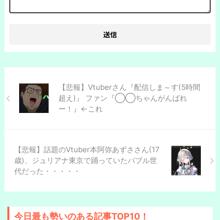
【悲報】Vtuberさん『配信しま～す(5時間
超え)』 ファン『◯◯ちゃんがんばれ
ー！』←これ
【悲報】話題のVtuber本阿弥あずささん(17
歳)、ジュリアナ東京で踊っていたバブル世
代だった・・・・・
今日最も勢いのある記事TOP10！