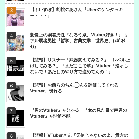
【ぶいすぽ】胡桃のあさん『Uberのケンタッキ
ー・・・』
想像上の弱者男性『なろう系、Vtuber好き！』 リ
アル弱者男性『哲学、古典文学、世界史。(ﾒｶﾞﾈｸ
ｲ)』
【悲報】リスナー「武器変えてみる？」「レベル上
げしてみる？」「まだここで草」 Vtuber「指示し
ないで！あたしのやり方で進めてんの！』
【悲報】お前らのちん◯んを評価してくれる
Vtuber、現れる
『男のVtuber』←分かる 『女の見た目で声男の
Vtuber』←理解不能
【悲報】VTuberさん『天使じゃないのよ。貴方の