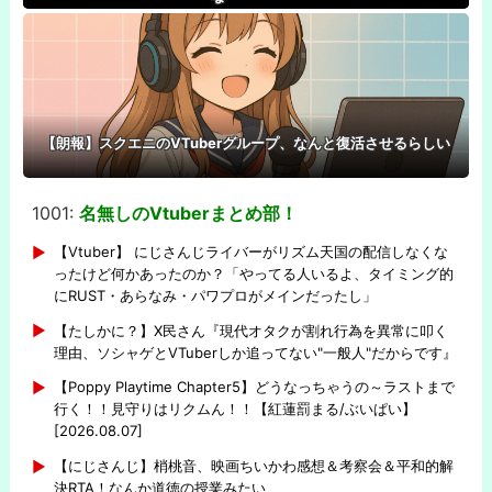
【朗報】スクエニのVTuberグループ、なんと復活させるらしい
1001:
名無しのVtuberまとめ部！
-
【Vtuber】 にじさんじライバーがリズム天国の配信しなくな
ったけど何かあったのか？「やってる人いるよ、タイミング的
にRUST・あらなみ・パワプロがメインだったし」
【たしかに？】X民さん『現代オタクが割れ行為を異常に叩く
理由、ソシャゲとVTuberしか追ってない"一般人"だからです』
【Poppy Playtime Chapter5】どうなっちゃうの～ラストまで
行く！！見守りはリクムん！！【紅蓮罰まる/ぶいぱい】
[2026.08.07]
【にじさんじ】梢桃音、映画ちいかわ感想＆考察会＆平和的解
決RTA！なんか道徳の授業みたい