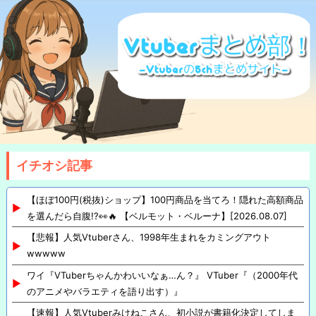
イチオシ記事
【ほぼ100円(税抜)ショップ】100円商品を当てろ！隠れた高額商品
を選んだら自腹!?👀🔥 【ベルモット・ベルーナ】[2026.08.07]
【悲報】人気Vtuberさん、1998年生まれをカミングアウト
wwwww
ワイ『VTuberちゃんかわいいなぁ…ん？』 VTuber『（2000年代
のアニメやバラエティを語り出す）』
【速報】人気Vtuberみけねこさん、初小説が書籍化決定してしま