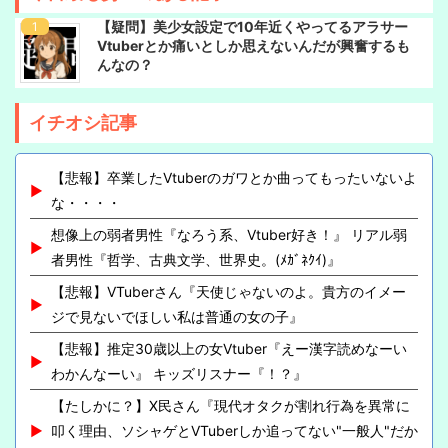
【疑問】美少女設定で10年近くやってるアラサー
Vtuberとか痛いとしか思えないんだが興奮するも
んなの？
イチオシ記事
【悲報】卒業したVtuberのガワとか曲ってもったいないよ
な・・・・
想像上の弱者男性『なろう系、Vtuber好き！』 リアル弱
者男性『哲学、古典文学、世界史。(ﾒｶﾞﾈｸｲ)』
【悲報】VTuberさん『天使じゃないのよ。貴方のイメー
ジで見ないでほしい私は普通の女の子』
【悲報】推定30歳以上の女Vtuber『えー漢字読めなーい
わかんなーい』 キッズリスナー『！？』
【たしかに？】X民さん『現代オタクが割れ行為を異常に
叩く理由、ソシャゲとVTuberしか追ってない"一般人"だか