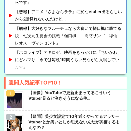
らです』
【悲報】アニメ『さよならララ』に変なVtuber出るらしい
から2話見れないんだけど…
【朗報】大好きなフルーチェなら大食いで樋口楓に勝てる
説！七次元生徒会の挑戦「樋口楓 周防サンゴ 緑仙
レオス・ヴィンセント」
【ホロライブ】アキロゼ、映画をきっかけに「ちいかわ」
にどハマり「今では毎晩1時間くらい見ながら入眠してい
ます」
週間人気記事TOP10！
【画像】YouTubeで更新止まってるこういう
Vtuber見ると泣きそうになる件…
【疑問】美少女設定で10年近くやってるアラサー
Vtuberとか痛いとしか思えないんだが興奮するも
んなの？