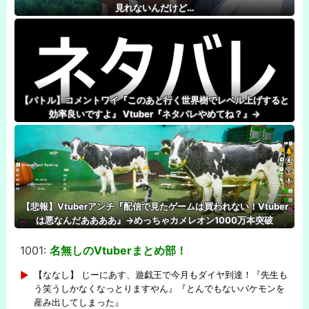
見れないんだけど…
【バトル】コメントワイ『このあと行く世界樹でレベル上げすると
効率良いですよ』 Vtuber『ネタバレやめてね？』→
【悲報】Vtuberアンチ『配信で見たゲームは買われない！Vtuber
は悪なんだああああ』→めっちゃカメレオン1000万本突破
1001:
名無しのVtuberまとめ部！
-
【ななし】 じーにあす、遊戯王で今月もダイヤ到達！『先生も
う笑うしかなくなっとりますやん』『とんでもないバケモンを
産み出してしまった』