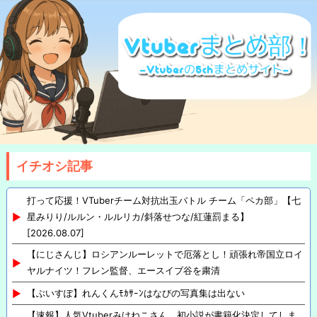
イチオシ記事
打って応援！VTuberチーム対抗出玉バトル チーム「ペカ部」【七
星みりり/ルルン・ルルリカ/斜落せつな/紅蓮罰まる】
[2026.08.07]
【にじさんじ】ロシアンルーレットで厄落とし！頑張れ帝国立ロイ
ヤルナイツ！フレン監督、エースイブ谷を粛清
【ぶいすぽ】れんくんﾓｶｻｰﾝはなびの写真集は出ない
【速報】人気Vtuberみけねこさん、初小説が書籍化決定してしま