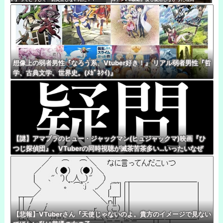
想像上の弱者男性『なろう系、Vtuber好き！』 リアル弱者男性『哲
学、古典文学、世界史。(ﾒｶﾞﾈｸｲ)』
【謎】アマプラのヒュー・ジャックマン(ヒュジャックマ)映画『ひ
つじ探偵団』、VTuberの同時視聴が滅茶苦茶多い…いったいなぜ
【悲報】VTuberさん『天使じゃないのよ。貴方のイメージで見ない