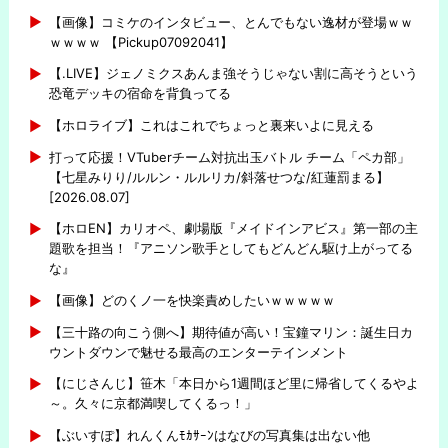
【画像】コミケのインタビュー、とんでもない逸材が登場ｗｗ
ｗｗｗｗ 【Pickup07092041】
【.LIVE】ジェノミクスあんま強そうじゃない割に高そうという
恐竜デッキの宿命を背負ってる
【ホロライブ】これはこれでちょっと裏来いよに見える
打って応援！VTuberチーム対抗出玉バトル チーム「ペカ部」
【七星みりり/ルルン・ルルリカ/斜落せつな/紅蓮罰まる】
[2026.08.07]
【ホロEN】カリオペ、劇場版『メイドインアビス』第一部の主
題歌を担当！『アニソン歌手としてもどんどん駆け上がってる
な』
【画像】どのくノ一を快楽責めしたいｗｗｗｗｗ
【三十路の向こう側へ】期待値が高い！宝鐘マリン：誕生日カ
ウントダウンで魅せる最高のエンターテインメント
【にじさんじ】笹木「本日から1週間ほど里に帰省してくるやよ
～。久々に京都満喫してくるっ！」
【ぶいすぽ】れんくんﾓｶｻｰﾝはなびの写真集は出ない他