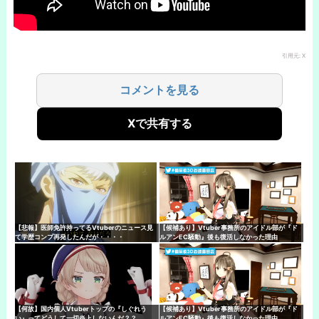
引用元: X
コメントを見る
Xで共有する
【悲報】医師免許持ってるVtuberのニュース見
【候補あり】Vtuber事務所のアイドル部が『ド
て学歴コンプ再発したんだが・・・・
ルアンEC騒動』後も復活しなかった理由
【何故】国内個人Vtuberトップの『しぐれう
【候補あり】Vtuber事務所のアイドル部が『ド
い』ってどうして一切炎上しないんだ？？
ルアンEC騒動』後も復活しなかった理由