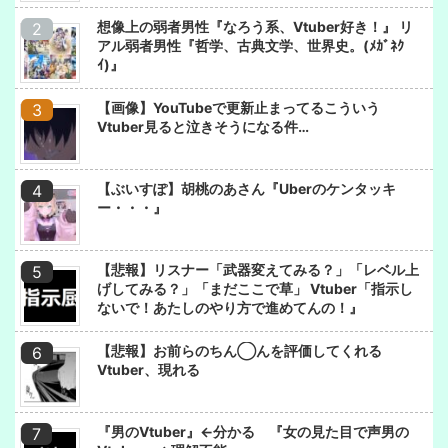
想像上の弱者男性『なろう系、Vtuber好き！』 リ
アル弱者男性『哲学、古典文学、世界史。(ﾒｶﾞﾈｸ
ｲ)』
【画像】YouTubeで更新止まってるこういう
Vtuber見ると泣きそうになる件…
【ぶいすぽ】胡桃のあさん『Uberのケンタッキ
ー・・・』
【悲報】リスナー「武器変えてみる？」「レベル上
げしてみる？」「まだここで草」 Vtuber「指示し
ないで！あたしのやり方で進めてんの！』
【悲報】お前らのちん◯んを評価してくれる
Vtuber、現れる
『男のVtuber』←分かる 『女の見た目で声男の