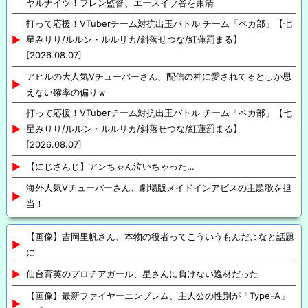
ヤルナイツ！フレン監督、エースイブ谷を粛清
打って応援！VTuberチーム対抗出玉バトル チーム「ペカ部」【七
星みりり/ルルン・ルルリカ/斜落せつな/紅蓮罰まる】
[2026.08.07]
アヒルの大人気Vチューバーさん、配信の神に愛されてるとしか思
えない確率の偏りｗ
打って応援！VTuberチーム対抗出玉バトル チーム「ペカ部」【七
星みりり/ルルン・ルルリカ/斜落せつな/紅蓮罰まる】
[2026.08.07]
【にじさんじ】アンちゃん泣いちゃった…
海外人気Vチューバーさん、劇場版メイドインアビスの主題歌を担
当！
【画像】吉岡里帆さん、本物の役者ってこういうもんだよなと話題
に
仙台育英のプロチアガール、星さんに負けない逸材だった
【画像】最新ファイヤーエンブレム、主人公の性別が「Type-A」