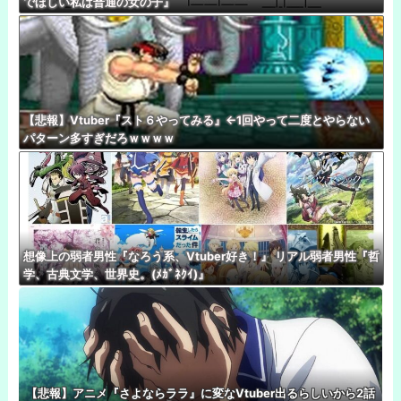
でほしい私は普通の女の子』
【悲報】Vtuber『スト６やってみる』←1回やって二度とやらない
パターン多すぎだろｗｗｗｗ
想像上の弱者男性『なろう系、Vtuber好き！』 リアル弱者男性『哲
学、古典文学、世界史。(ﾒｶﾞﾈｸｲ)』
【悲報】アニメ『さよならララ』に変なVtuber出るらしいから2話