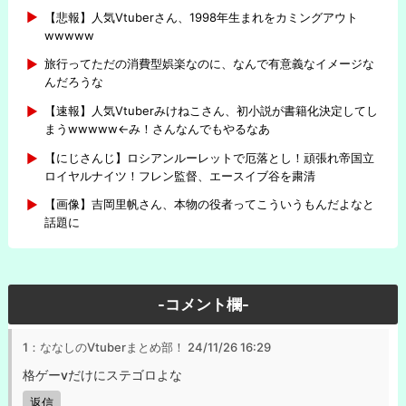
【悲報】人気Vtuberさん、1998年生まれをカミングアウト
wwwww
旅行ってただの消費型娯楽なのに、なんで有意義なイメージな
んだろうな
【速報】人気Vtuberみけねこさん、初小説が書籍化決定してし
まうwwwww←み！さんなんでもやるなあ
【にじさんじ】ロシアンルーレットで厄落とし！頑張れ帝国立
ロイヤルナイツ！フレン監督、エースイブ谷を粛清
【画像】吉岡里帆さん、本物の役者ってこういうもんだよなと
話題に
-コメント欄-
1：ななしのVtuberまとめ部！
24/11/26 16:29
格ゲーvだけにステゴロよな
返信