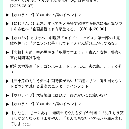
星みりり/ルルン・ルルリカ/斜落せつな/紅蓮罰まる】
[2026.08.07]
【ホロライブ】Youtubeの謎のイベント？
【にじさんじ】五木、すべてをメモ帳で管理する長尾に表計算ソフ
トを布教へ『企画趣旨でもう草生える』【8/6(木)20:00】
【ホロEN】カリオペ、劇場版『メイドインアビス』第一部の主題
歌を担当！『アニソン歌手としてもどんどん駆け上がってるな』
【悲報】人助け中の男性を「犯罪ですよ！」と責めた女性、警察が
来た瞬間逃げる他
昭和の神漫画「ドラゴンボール、ドラえもん、火の鳥、、、」令和
→
【三十路の向こう側へ】期待値が高い！宝鐘マリン：誕生日カウン
トダウンで魅せる最高のエンターテインメント
【ホロライブ】大塚製薬にはびぶー好きがいるに違いない
【ホロライブ】Youtubeの謎のイベント？
【ななし】 じーにあす、遊戯王で今月もダイヤ到達！『先生もう笑
うしかなくなっとりますやん』『とんでもないバケモンを産み出し
てしまった』