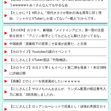
うwwwww←み！さんなんでもやるなあ
【たしかに？】X民さん『現代オタクが割れ行為を異常に叩く理
由、ソシャゲとVTuberしか追ってない"一般人"だからです』
【ホロEN】カリオペ、劇場版『メイドインアビス』第一部の主題
歌を担当！『アニソン歌手としてもどんどん駆け上がってるな』
中国政府「原爆投下の背景こそ反省が必要だ」と主張
【ホロライブ】Youtubeの謎のイベント？
【にじさんじ】VTuber昔話『竹取物語』
【ホロライブ】ホロドリ早くもイベント第二弾を発表！！本日18時
に詳細公開
【画像】どのくノ一を快楽責めしたいｗｗｗｗｗ
【にじさんじ】サロメちゃんおまんが、ランダム配置の暗証番号入
力に敗北「3回失敗しましたわ」
【にじさんじ】ロシアンルーレットで厄落とし！頑張れ帝国立ロイ