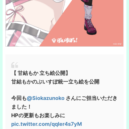
【️ 甘結もか 立ち絵公開】
甘結もかのぶいすぽ統一立ち絵を公開️
今回も
@Siokazunoko
さんにご担当いただき
ました！
HPの更新もお楽しみに
pic.twitter.com/qqIer4s7yM