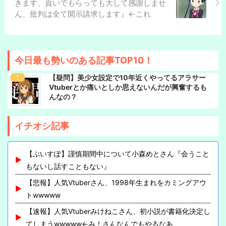
きます、貢いでもらっても大して感謝しませ
ん、批判は全て開示請求します』←これ
今日最も勢いのある記事TOP10！
【疑問】美少女設定で10年近くやってるアラサー
Vtuberとか痛いとしか思えないんだが興奮するも
んなの？
イチオシ記事
【ぶいすぽ】謹慎期間中について小森めとさん『会うこと
もないし話すこともない』
【悲報】人気Vtuberさん、1998年生まれをカミングアウ
トwwwww
【速報】人気Vtuberみけねこさん、初小説が書籍化決定し
てしまうwwwww←み！さんなんでもやるなあ