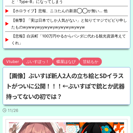
と「Type-B」になってしまう
【ホロライブ】悲報、ニコたんの新居◯◯が無い… 他
【衝撃】「実は日本でしか人気がない」と知りてマジでビビり申し
たものwywwywyywywywywywywywyw
【悲報】白浜町「100万円やるからパンダに代わる観光資源考えて
くれ」
Vtuber
ぶいすぽっ！
蝶屋はなび
甘結もか
【画像】ぶいすぽ新人2人の立ち絵とSDイラス
トがついに公開！！！←ぶいすぽで銃とか武器
持ってないの初では？
11/26