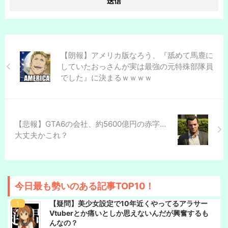
【朗報】アメリカ版なろう、『舐めて馬鹿に
していたおっさんが実は最強の元特殊部隊員
でした』に決まるｗｗｗｗ
【悲報】GTA6の会社、約5600億円の赤字…
大丈夫かこれ？
今日最も勢いのある記事TOP10！
【疑問】美少女設定で10年近くやってるアラサー
Vtuberとか痛いとしか思えないんだが興奮するも
んなの？