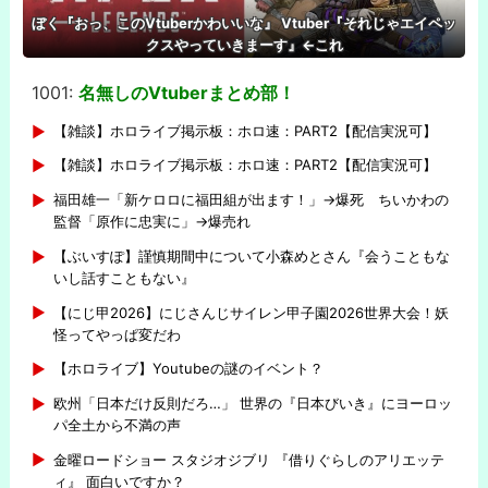
ぼく『おっ、このVtuberかわいいな』 Vtuber『それじゃエイペッ
クスやっていきまーす』←これ
1001:
名無しのVtuberまとめ部！
-
【雑談】ホロライブ掲示板：ホロ速：PART2【配信実況可】
【雑談】ホロライブ掲示板：ホロ速：PART2【配信実況可】
福田雄一「新ケロロに福田組が出ます！」→爆死 ちいかわの
監督「原作に忠実に」→爆売れ
【ぶいすぽ】謹慎期間中について小森めとさん『会うこともな
いし話すこともない』
【にじ甲2026】にじさんじサイレン甲子園2026世界大会！妖
怪ってやっぱ変だわ
【ホロライブ】Youtubeの謎のイベント？
欧州「日本だけ反則だろ…」 世界の『日本びいき』にヨーロッ
パ全土から不満の声
金曜ロードショー スタジオジブリ 『借りぐらしのアリエッテ
ィ』 面白いですか？