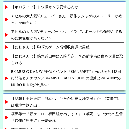
【ホロライブ】トワ様キャラ変するんか
アヒルの大人気Vチューバーさん、新作ソシャゲのストーリーがめ
っちゃ面白い！
アヒルの大人気Vチューバーさん、ドラゴンボールの原作読んでる
のに解像度が高くない？
【にじさんじ】Rei7のゲーム情報収集源は男虎
【にじさんじ】鏑木近日中に入院予定、その前準備に血を大量に取
られる
RK MUSIC KMNZが主催イベント「KMNPARTY」vol.8を9月13日
に開催とアナウンス KAMISTUBAKI STUDIOの理芽とRK Musicの
NUROJUNKが出演へ！
【悲報】中居正広、熊本へ「ひそかに被災地支援」か 2016年に
は現地で炊き出し
福田雄一「新ケロロに福田組が出ます！」→爆死 ちいかわの監督
「原作に忠実に」→爆売れ