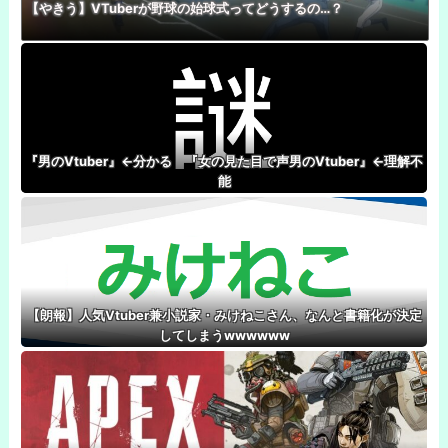
【やきう】VTuberが野球の始球式ってどうするの…？
『男のVtuber』←分かる 『女の見た目で声男のVtuber』←理解不
能
【朗報】人気Vtuber兼小説家・みけねこさん、なんと書籍化が決定
してしまうwwwwww