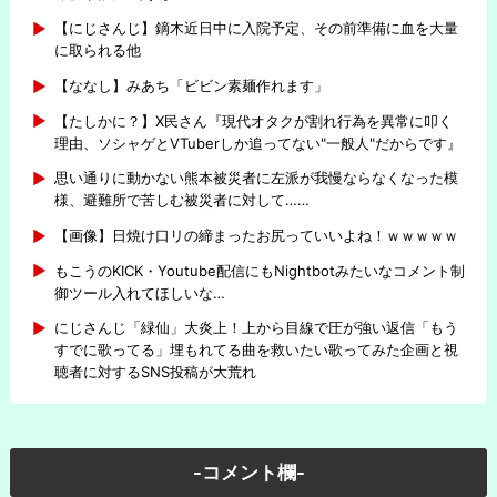
【にじさんじ】鏑木近日中に入院予定、その前準備に血を大量
に取られる他
【ななし】みあち「ビビン素麺作れます」
【たしかに？】X民さん『現代オタクが割れ行為を異常に叩く
理由、ソシャゲとVTuberしか追ってない"一般人"だからです』
思い通りに動かない熊本被災者に左派が我慢ならなくなった模
様、避難所で苦しむ被災者に対して……
【画像】日焼け口リの締まったお尻っていいよね！ｗｗｗｗｗ
もこうのKICK・Youtube配信にもNightbotみたいなコメント制
御ツール入れてほしいな…
にじさんじ「緑仙」大炎上！上から目線で圧が強い返信「もう
すでに歌ってる」埋もれてる曲を救いたい歌ってみた企画と視
聴者に対するSNS投稿が大荒れ
-コメント欄-