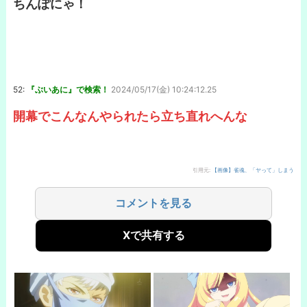
ちんぽにゃ！
52:
『ぶいあに』で検索！
2024/05/17(金) 10:24:12.25
開幕でこんなんやられたら立ち直れへんな
引用元:
【画像】雀魂、「ヤって」しまう
コメントを見る
Xで共有する