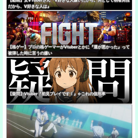
だから、V好きな人は』
【格ゲー】プロの格ゲーマーがVtuberとかに『運が悪かった』って
被弾した時に言うの嫌い
【疑問】Vtuber『初見プレイです！』←これの信用率