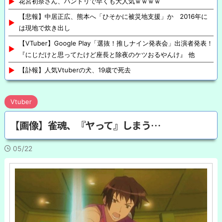
花宮初奈さん、バンドリで早くも大人気ｗｗｗｗ
【悲報】中居正広、熊本へ「ひそかに被災地支援」か 2016年に
は現地で炊き出し
【VTuber】Google Play「選抜！推しナイン発表会」出演者発表！
『にじだけと思ってたけど座長と除夜のケツおるやんけ』 他
【訃報】人気Vtuberの犬、19歳で死去
Vtuber
【画像】雀魂、『ヤって』しまう…
05/22