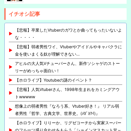
イチオシ記事
【悲報】卒業したVtuberのガワとか曲ってもったいないよ
な・・・・
【悲報】弱者男性ワイ、Vtuberやアイドルやキャバクラに
金を使いまくる奴が理解できない…
アヒルの大人気Vチューバーさん、新作ソシャゲのストー
リーがめっちゃ面白い！
【ホロライブ】Youtubeの謎のイベント？
【悲報】人気Vtuberさん、1998年生まれをカミングアウ
トwwwww
想像上の弱者男性『なろう系、Vtuber好き！』 リアル弱
者男性『哲学、古典文学、世界史。(ﾒｶﾞﾈｸｲ)』
【ホロライブ】りりーか、リグゼコーチから実家スーパー
のフルーツ盛り合わせをもらう「シャインマスカット甘～