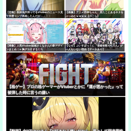
【悲報】医師免許持ってるVtuberのニュース見
【画像】アニメ邪神ちゃん、見たことあるネタを
て学歴コンプ再発したんだが・・・・
ぶっ込むｗｗｗｗ【ぺこら】
【画像】人気Vtuber結城さくなさんの新デザイ
【なぜ】ぶいすぽっ！に『登録者数100万人』が
ンまとめ！←胸デカすぎるだろ
一人もいない理由【データあり】
【格ゲー】プロの格ゲーマーがVtuberとかに『運が悪かった』って
被弾した時に言うの嫌い
【動画】女VTuberさん『V好きな人嫌いだから。男として弱者男性