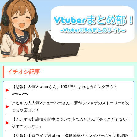
イチオシ記事
【悲報】人気Vtuberさん、1998年生まれをカミングアウト
wwwww
アヒルの大人気Vチューバーさん、新作ソシャゲのストーリーがめ
っちゃ面白い！
【ぶいすぽ】謹慎期間中について小森めとさん『会うこともないし
話すこともない』
【朗報】ホロライブVtuber、機動警察パトレイバーの次は劇場版