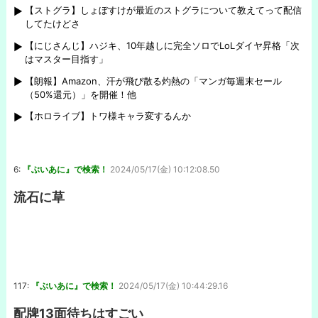
【ストグラ】しょぼすけが最近のストグラについて教えてって配信
してたけどさ
【にじさんじ】ハジキ、10年越しに完全ソロでLoLダイヤ昇格「次
はマスター目指す」
【朗報】Amazon、汗が飛び散る灼熱の「マンガ毎週末セール
（50%還元）」を開催！他
【ホロライブ】トワ様キャラ変するんか
6:
『ぶいあに』で検索！
2024/05/17(金) 10:12:08.50
流石に草
117:
『ぶいあに』で検索！
2024/05/17(金) 10:44:29.16
配牌13面待ちはすごい