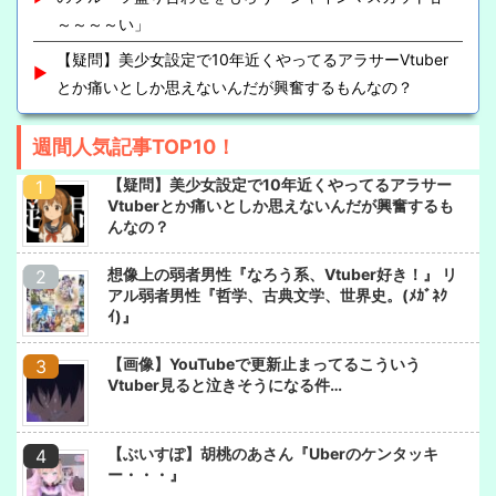
～～～～い」
【疑問】美少女設定で10年近くやってるアラサーVtuber
とか痛いとしか思えないんだが興奮するもんなの？
週間人気記事TOP10！
【疑問】美少女設定で10年近くやってるアラサー
Vtuberとか痛いとしか思えないんだが興奮するも
んなの？
想像上の弱者男性『なろう系、Vtuber好き！』 リ
アル弱者男性『哲学、古典文学、世界史。(ﾒｶﾞﾈｸ
ｲ)』
【画像】YouTubeで更新止まってるこういう
Vtuber見ると泣きそうになる件…
【ぶいすぽ】胡桃のあさん『Uberのケンタッキ
ー・・・』