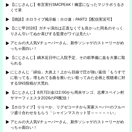
【にじさんじ】有言実行SMCPEAK！幽霊になったマジラボうるさ
くて草
【雑談】ホロライブ掲示板：ホロ速：PART2【配信実況可】
【にじ甲2026】ガチャ演出は正直なくても良かった同名のそっく
りさん引いてぬか喜びする監督がワイは見たい
アヒルの大人気Vチューバーさん、新作ソシャゲのストーリーがめ
っちゃ面白い！
【にじさんじ】鏑木近日中に入院予定、その前準備に血を大量に取
られる
にじさんじ「緑仙」大炎上！上から目線で圧が強い返信「もうすで
に歌ってる」埋もれてる曲を救いたい歌ってみた企画と視聴者に対
するSNS投稿が大荒れ
【にじさんじ】8月7日(金)22:00から周央サンゴ、志摩スペイン村
サマーフィエスタ2026のPR配信！
【ホロライブ】りりーか、リグゼコーチから実家スーパーのフルー
ツ盛り合わせをもらう「シャインマスカット甘～～～～～い」
アヒルの大人気Vチューバーさん、新作ソシャゲのストーリーがめ
っちゃ面白い！