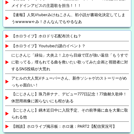
メイドインアビスの主題歌を担当！！！
【速報】人気Vtuberみけねこさん、初小説が書籍化決定してしま
うwwwww←み！さんなんでもやるなあ
【ホロライブ】ホロドリ石配布渋くね？
【ホロライブ】Youtubeの謎のイベント？
にじさんじ「緑仙」大炎上！上から目線で圧が強い返信「もうすで
に歌ってる」埋もれてる曲を救いたい歌ってみた企画と視聴者に対
するSNS投稿が大荒れ
アヒルの大人気Vチューバーさん、新作ソシャゲのストーリーがめ
っちゃ面白い！
【にじさんじ】珠乃井ナナ、デビュー777日記念！77曲耐久歌枠！
休憩用画像に困らないにも程がある
【にじさんじ】鏑木近日中に入院予定、その前準備に血を大量に取
られる他
【雑談】ホロライブ掲示板：ホロ速：PART2【配信実況可】