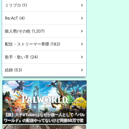
ミリプロ (1)
Re:AcT (4)
個人勢/その他 (1,207)
配信・ストリーマー界隈 (182)
歌手・歌い手 (24)
絵師 (53)
【謎】大手VTuberはなぜか誰一人として『パル
ワールド』の配信やってないけど同接50万で世
界2位←これ