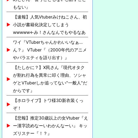
もない』
【速報】人気Vtuberみけねこさん、初
小説が書籍化決定してしまう
wwwww←み！さんなんでもやるなあ
ワイ『VTuberちゃんかわいいなぁ…
ん？』 VTuber『（2000年代のアニメ
やバラエティを語り出す）』
【たしかに？】X民さん『現代オタク
が割れ行為を異常に叩く理由、ソシャ
ゲとVTuberしか追ってない"一般人"だ
からです』
【ホロライブ】トワ様3D新衣装くっ
ぞ！
【悲報】推定30歳以上の女Vtuber『え
ー漢字読めなーいわかんなーい』 キッ
ズリスナー『！？』