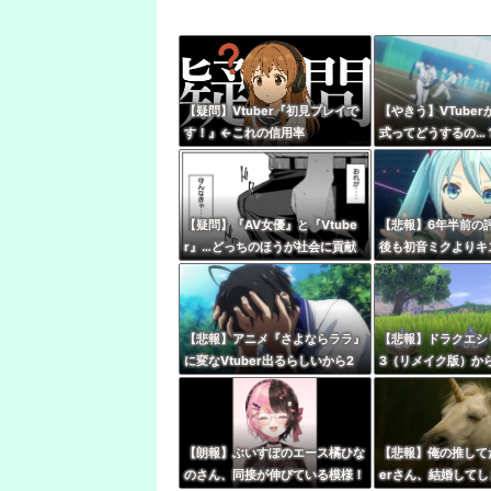
【疑問】Vtuber『初見プレイで
【やきう】VTube
す！』←これの信用率
式ってどうするの…
【疑問】『AV女優』と『Vtube
【悲報】6年半前の
r』…どっちのほうが社会に貢献
後も初音ミクよりキ
している？
いはあるし、誰もそ
とはできない』
【悲報】アニメ『さよならララ』
【悲報】ドラクエシ
に変なVtuber出るらしいから2
3（リメイク版）から
話見れないんだけど…
rいるけど誰か止め
【朗報】ぶいすぽのエース橘ひな
【悲報】俺の推してた
のさん、同接が伸びている模様！
erさん、結婚してし