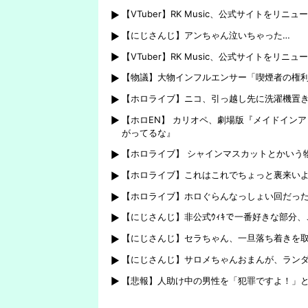
←無敵だなぶいすぽ
う・・・・
【VTuber】RK Music、公式サイトをリニ
【にじさんじ】アンちゃん泣いちゃった…
【VTuber】RK Music、公式サイトをリニ
【物議】大物インフルエンサー「喫煙者の権
【ホロライブ】ニコ、引っ越し先に洗濯機置き
【ホロEN】 カリオペ、劇場版『メイドイン
がってるな』
【ホロライブ】 シャインマスカットとかいう
【ホロライブ】これはこれでちょっと裏来い
【ホロライブ】ホロぐらんなっしょい回だっ
【にじさんじ】非公式ｳｨｷで一番好きな部分、
【にじさんじ】セラちゃん、一旦落ち着きを
【にじさんじ】サロメちゃんおまんが、ランダ
【悲報】人助け中の男性を「犯罪ですよ！」