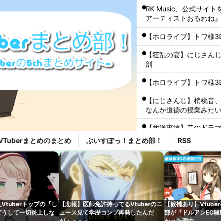
RK Music、公式サイ
アーティストおるわね
【ホロライブ】トワ様3
【狂乱の宴】にじさんじ
剖
【ホロライブ】トワ様3
【にじさんじ】梢桃音、
なんか道徳の授業みた
【放送事故】昔のドラ
VTuberまとめのまとめ
ぶいすぽっ！まとめ部！
RSS
【画像】リズム天国で
【にじさんじ】非公式ｳ
【VTuber】RK Mu
RK Music結構アーテ
Vtuberトップの『し
【悲報】医師免許持ってるVtuberのニ
【候補あり】Vtube
【ぶいすぽ】謹慎期間
どうして一切炎上しな
ュース見て学歴コンプ再発したんだ
部が『ドルアンEC
こともない』
が・・・・
かった理由