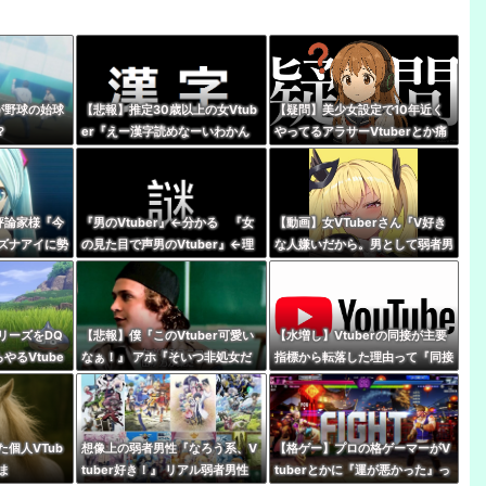
rが野球の始球
【悲報】推定30歳以上の女Vtub
【疑問】美少女設定で10年近く
？
er『えー漢字読めなーいわかん
やってるアラサーVtuberとか痛
なーい』 キッズリスナー
いとしか思えないんだが興奮する
『！？』
もんなの？
評論家様『今
『男のVtuber』←分かる 『女
【動画】女VTuberさん『V好き
ズナアイに勢
の見た目で声男のVtuber』←理
な人嫌いだから。男として弱者男
れを止めるこ
解不能
性だから、V好きな人は』
リーズをDQ
【悲報】僕『このVtuber可愛い
【水増し】Vtuberの同接が主要
やるVtube
なぁ！』 アホ『そいつ非処女だ
指標から転落した理由って『同接
ろよな…
ぞ』←これｗｗｗ
に対して高評価数が少ない配信が
あぶり出された』からだよな
個人VTub
想像上の弱者男性『なろう系、V
【格ゲー】プロの格ゲーマーがV
ま
tuber好き！』 リアル弱者男性
tuberとかに『運が悪かった』っ