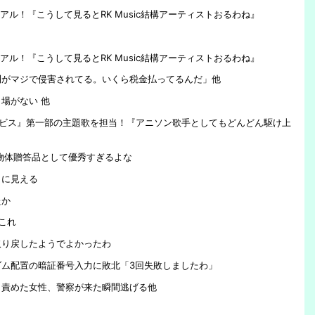
『哲学、古典文学、世界史。(ﾒ
て被弾した時に言うの嫌い
ューアル！『こうして見るとRK Music結構アーティストおるわね』
ｶﾞﾈｸｲ)』
ューアル！『こうして見るとRK Music結構アーティストおるわね』
利がマジで侵害されてる。いくら税金払ってるんだ」他
場がない 他
アビス』第一部の主題歌を担当！『アニソン歌手としてもどんどん駆け上
物体贈答品として優秀すぎるよな
よに見える
たか
これ
取り戻したようでよかったわ
ム配置の暗証番号入力に敗北「3回失敗しましたわ」
と責めた女性、警察が来た瞬間逃げる他