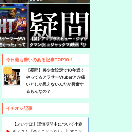
ンマスカットとかいう物体贈答品として優秀すぎ
わいいなぁ…ん？』 VTuber『（2000年代のアニ
出す）』
ゲーマーがVt
【謎】アマプラのヒュー・ジャッ
は「いのちの党」 旧グッズ半額で販売 どうな
が悪かった』って
クマン(ヒュジャックマ)映画『ひ
の嫌い
つじ探偵団』、VTuberの同時視
聴が滅茶苦茶多い…いったいなぜ
『現代オタクが割れ行為を異常に叩く理由、ソシ
今日最も勢いのある記事TOP10！
ってない"一般人"だからです』
【疑問】美少女設定で10年近く
コ老人会の同接がとんでもないことにｗｗｗｗｗ
やってるアラサーVtuberとか痛
いとしか思えないんだが興奮す
るもんなの？
イチオシ記事
【ぶいすぽ】謹慎期間中について小森
めとさん『会うこともないし話すこと