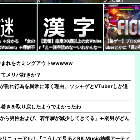
【ホロライブ】シャイ
るよな
ワイ『VTuberちゃんか
メやバラエティを語り
er』←分かる 『女の
【悲報】推定30歳以上の女Vtube
【格ゲー】プロの格
れいわ新選組の新党名
Vtuber』←理解不
r『えー漢字読めなーいわかんなー
uberとかに『運
る秘書給与疑惑
い』 キッズリスナー『！？』
被弾した時に言う
【たしかに？】X民さん
年生まれをカミングアウトwwwww
ャゲとVTuberしか追
してメリバ好きか？
加藤純一さん、ニコニ
が割れ行為を異常に叩く理由、ソシャゲとVTuberしか追
ｗｗｗｗｗ
ち着きを取り戻したようでよかったわ
ーから男性および、若年層が減少してきてる」←弱男がどん
イトをリニューアル！『こうして見るとRK Music結構アーティ