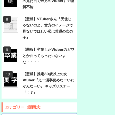
の見た目で声男のVtuber』←理
解不能
【悲報】VTuberさん『天使じ
ゃないのよ。貴方のイメージで
見ないでほしい私は普通の女の
子』
【悲報】卒業したVtuberのガワ
とか曲ってもったいないよ
な・・・・
【悲報】推定30歳以上の女
Vtuber『えー漢字読めなーいわ
かんなーい』 キッズリスナー
『！？』
カテゴリー（開閉式）