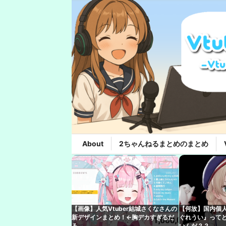
About
2ちゃんねるまとめのまとめ
【画像】人気Vtuber結城さくなさんの
【何故】国内個人
新デザインまとめ！←胸デカすぎるだ
ぐれうい』って
ろ
いんだ？？