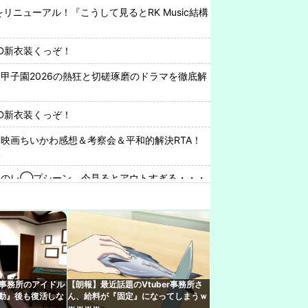
トをリニューアル！『こうして見るとRK Music結構
』
D新衣装くっぞ！
甲子園2026の熱狂と切磋琢磨のドラマを徹底解
D新衣装くっぞ！
映画ちいかわ感想＆考察会＆平和的解決RTA！
い
マのレ◯プシーン、今見るとアウトすぎる・・・
シコったｗｗｗｗｗ
ｨｷで一番好きな部分、これ
sic、公式サイトをリニューアル！『こうして見ると
ィストおるわね』
r事務所のアイドル
【朗報】最近話題のVtuber事務所さ
中について小森めとさん『会うこともないし話す
騒動』後も復活しな
ん、給料が『固定』になってしまうｗ
ｗｗｗｗ