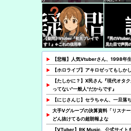
【疑問】Vtuber『初見プレイで
『男のVtub
す！』←これの信用率
見た目で声男の
能
【悲報】人気Vtuberさん、1998
【ホロライブ】アキロゼってもしか
【たしかに？】X民さん『現代オタク
ってない"一般人"だからです』
【にじさんじ】セラちゃん、一旦落
大手Vグループの決算資料「リスナ
どん抜けてるの超朗報よな
【VTuber】RK Music、公式サ