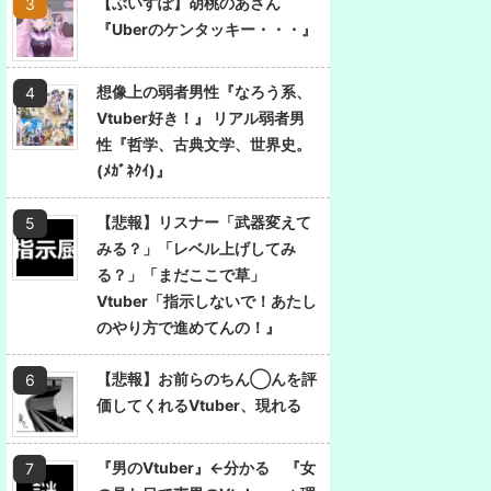
【ぶいすぽ】胡桃のあさん
『Uberのケンタッキー・・・』
想像上の弱者男性『なろう系、
Vtuber好き！』 リアル弱者男
性『哲学、古典文学、世界史。
(ﾒｶﾞﾈｸｲ)』
【悲報】リスナー「武器変えて
みる？」「レベル上げしてみ
る？」「まだここで草」
Vtuber「指示しないで！あたし
のやり方で進めてんの！』
【悲報】お前らのちん◯んを評
価してくれるVtuber、現れる
『男のVtuber』←分かる 『女