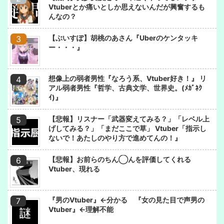
Vtuberとか痛いとしか思えないんだが興奮するも
んなの？
【ぶいすぽ】胡桃のあさん『Uberのケンタッキ
ー・・・』
想像上の弱者男性『なろう系、Vtuber好き！』 リ
アル弱者男性『哲学、古典文学、世界史。(ﾒｶﾞﾈｸ
ｲ)』
【悲報】リスナー「武器変えてみる？」「レベル上
げしてみる？」「まだここで草」 Vtuber「指示し
ないで！あたしのやり方で進めてんの！』
【悲報】お前らのちん◯んを評価してくれる
Vtuber、現れる
『男のVtuber』←分かる 『女の見た目で声男の
Vtuber』←理解不能