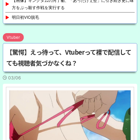
【画像】キングダムの河了貂、「あったけぇ壁」に引き続き更に味
方をぶっ殺す作戦を実行する
明日初VIO脱毛
Vtuber
【驚愕】えっ待って、Vtuberって裸で配信して
ても視聴者気づかなくね？
03/06