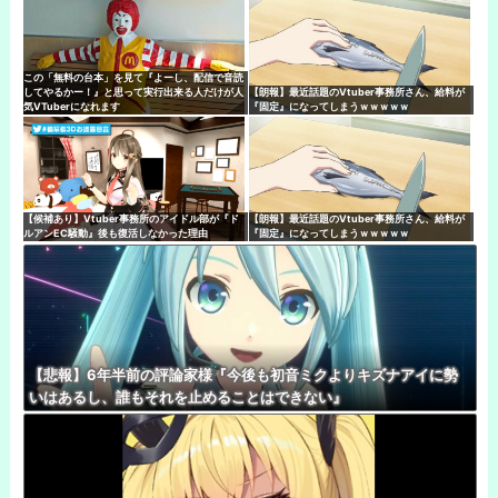
この「無料の台本」を見て『よーし、配信で音読
してやるかー！』と思って実行出来る人だけが人
【朗報】最近話題のVtuber事務所さん、給料が
気VTuberになれます
『固定』になってしまうｗｗｗｗｗ
【候補あり】Vtuber事務所のアイドル部が『ド
【朗報】最近話題のVtuber事務所さん、給料が
ルアンEC騒動』後も復活しなかった理由
『固定』になってしまうｗｗｗｗｗ
【悲報】6年半前の評論家様『今後も初音ミクよりキズナアイに勢
いはあるし、誰もそれを止めることはできない』