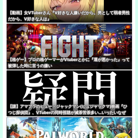
【動画】女VTuberさん『V好きな人嫌いだから。男として弱者男性
だから、V好きな人は』
【格ゲー】プロの格ゲーマーがVtuberとかに『運が悪かった』って
被弾した時に言うの嫌い
【謎】アマプラのヒュー・ジャックマン(ヒュジャックマ)映画『ひ
つじ探偵団』、VTuberの同時視聴が滅茶苦茶多い…いったいなぜ