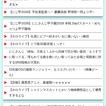
ぎるｗ
【にじ甲2026】宇佐美監督へ！ 麒麟高校 野球部一同より🦒✨
【にじ甲2026】にじさんじ甲子園2026 本戦 Day1スタート！めち
ゃつよ甲子園他
【ホロライブ】社員にビブー好きがいるに違いない（確信
【ホロライブ】トワ様3D新衣装くっぞ！
にじさんじ「緑仙」大炎上！上から目線で圧が強い返信「もうすで
に歌ってる」埋もれてる曲を救いたい歌ってみた企画と視聴者に対
するSNS投稿が大荒れ
日向坂OGの最新ランジェリー、もうエグいだろ・・・(画像どー
ん)
【悲報】露悪系アニメ、最盛期へｗｗｗｗｗ
【ホロライブ】シャインマスカットとかいう物体贈答品として優秀
すぎるよな