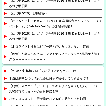
【にじ甲2026】にじさんじ甲子園2026 本戦 Day1スタート！めち
ゃつよ甲子園
【にじ甲2026】七瀬監督へ！
【にじさんじ】にじさんじ FAN CLUB会員限定オンライントークイ
ベント 「にじFANTalk Vol.6」の開催が決定！
【にじ甲2026】にじさんじ甲子園2026 本戦 Day1スタート！めち
ゃつよ甲子園
【ホロライブ】社員にビブー好きがいるに違いない（確信
【画像】夕刻ロベルさん、ファイナルファンタジーX配信が人気す
ぎるｗｗｗｗｗｗｗｗｗｗ
【VTuber】柘榴シロ「その男はやめなさい」 他
本当は無職なのに彼女に会社員って嘘付いて付き合ってる
【朗報】スクバル「デトロイトでキャリアを全うしたい」ドジャー
ス移籍直後にまさかの古巣復帰希望
パチンコスロット中毒者達がハマる前に見たかった動画