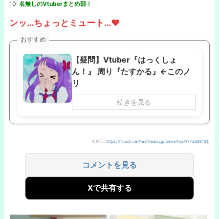
10:
名無しのVtuberまとめ部！
ンッ…ちょっとミュート…❤
おすすめ
【疑問】Vtuber『はっくしょ
ん！』 周り『たすかる』←このノ
リ
続きを見る
引用元:
https://mi.5ch.net/test/read.cgi/news4vip/1772698131/
コメントを見る
Xで共有する