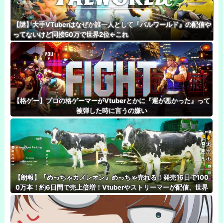
【謎】大手VTuberはなぜか誰一人として『パルワールド』の配信や
ってないけど同接50万で世界2位←これ
【格ゲー】プロの格ゲーマーがVtuberとかに『運が悪かった』って
被弾した時に言うの嫌い
【朗報】『めっちゃカメレオン』めっちゃ売れる！発売16日で100
0万本！約6日間で売上倍増！Vtuberやストリーマーが配信、世界
でめっちゃ人気！