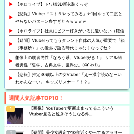
【ホロライブ】トワ様3D新衣装くっぞ！
【悲報】Vtuber『スト６やってみる』←1回やって二度と
やらないパターン多すぎだろｗｗｗｗ
【ホロライブ】社員にビブー好きがいるに違いない（確信
【疑問】Vtuberってもうタレント自体の人気が重要で『箱
（事務所）』の優劣で語る時代じゃなくなってね？
想像上の弱者男性『なろう系、Vtuber好き！』 リアル弱
者男性『哲学、古典文学、世界史。(ﾒｶﾞﾈｸｲ)』
【悲報】推定30歳以上の女Vtuber『えー漢字読めなーい
わかんなーい』 キッズリスナー『！？』
週間人気記事TOP10！
【画像】YouTubeで更新止まってるこういう
Vtuber見ると泣きそうになる件…
【疑問】美少女設定で10年近くやってるアラサー