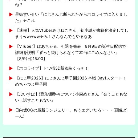
ね？
星街すいせい「にじさんじ断られたからホロライブに入りまし
た」←これ
【速報】人気Vtuberみけねこさん、初小説が書籍化決定してし
まうwwwww←み！さんなんでもやるなあ
【VTuber】ばあちゃる、引退を発表 8月9日の誕生日配信で
詳細を説明「ずっと続けられなくて本当にごめんなさい」
【8/9(日)15:00】
【ホロライブ】トワ様3D新衣装くっぞ！
【にじ甲2026】にじさんじ甲子園2026 本戦 Day1スタート！
めちゃつよ甲子園
【ぶいすぽ】謹慎期間中について小森めとさん『会うこともな
いし話すこともない』
日向坂OGの最新ランジェリー、もうエグいだろ・・・(画像ど
ーん)