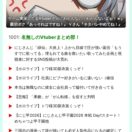
ゲーム実況してるVtuberさん『わかんない！わかんないよぉ！ｗ』
親切ボク『あっそれはですね！』 Ｖさん『ネタバレやめてね！』
1001:
名無しのVtuberまとめ部！
-
にじさんじ「緑仙」大炎上！上から目線で圧が強い返信「もう
すでに歌ってる」埋もれてる曲を救いたい歌ってみた企画と視
聴者に対するSNS投稿が大荒れ
【ホロライブ】トワ様3D新衣装くっぞ！
【ホロライブ】社員にビブー好きがいるに違いない（確信
本当は無職なのに彼女に会社員って嘘付いて付き合ってる
【悲報】「果糖」が「がん転移」を促すと判明
【ホロライブ】トワ様3D新衣装くっぞ！
【にじ甲2026】にじさんじ甲子園2026 本戦 Day1スタート！
めちゃつよ甲子園他
三国志の漫画って誰が描いても必ず人気作品になるの確定して