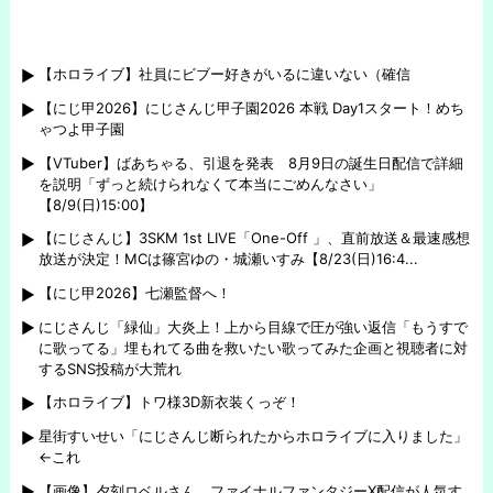
【ホロライブ】社員にビブー好きがいるに違いない（確信
【にじ甲2026】にじさんじ甲子園2026 本戦 Day1スタート！めち
ゃつよ甲子園
【VTuber】ばあちゃる、引退を発表 8月9日の誕生日配信で詳細
を説明「ずっと続けられなくて本当にごめんなさい」
【8/9(日)15:00】
【にじさんじ】3SKM 1st LIVE「One-Off 」、直前放送＆最速感想
放送が決定！MCは篠宮ゆの・城瀬いすみ【8/23(日)16:4...
【にじ甲2026】七瀬監督へ！
にじさんじ「緑仙」大炎上！上から目線で圧が強い返信「もうすで
に歌ってる」埋もれてる曲を救いたい歌ってみた企画と視聴者に対
するSNS投稿が大荒れ
【ホロライブ】トワ様3D新衣装くっぞ！
星街すいせい「にじさんじ断られたからホロライブに入りました」
←これ
【画像】夕刻ロベルさん、ファイナルファンタジーX配信が人気す