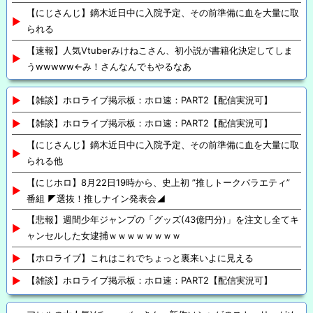
【にじさんじ】鏑木近日中に入院予定、その前準備に血を大量に取
られる
【速報】人気Vtuberみけねこさん、初小説が書籍化決定してしま
うwwwww←み！さんなんでもやるなあ
【雑談】ホロライブ掲示板：ホロ速：PART2【配信実況可】
【雑談】ホロライブ掲示板：ホロ速：PART2【配信実況可】
【にじさんじ】鏑木近日中に入院予定、その前準備に血を大量に取
られる他
【にじホロ】8月22日19時から、史上初 ”推しトークバラエティ”
番組 ◤選抜！推しナイン発表会◢
【悲報】週間少年ジャンプの「グッズ(43億円分)」を注文し全てキ
ャンセルした女逮捕ｗｗｗｗｗｗｗｗ
【ホロライブ】これはこれでちょっと裏来いよに見える
【雑談】ホロライブ掲示板：ホロ速：PART2【配信実況可】