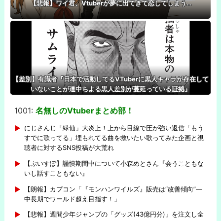
【悲報】ワイ君、Vtuberが夢に出てきて恋してしまう…
【差別】有識者『日本で活動してるVTuberに黒人キャラが存在して
いないことが連中ちよる黒人差別が蔓延っている証拠』
1001:
名無しのVtuberまとめ部！
-
にじさんじ「緑仙」大炎上！上から目線で圧が強い返信「もう
すでに歌ってる」埋もれてる曲を救いたい歌ってみた企画と視
聴者に対するSNS投稿が大荒れ
【ぶいすぽ】謹慎期間中について小森めとさん『会うこともな
いし話すこともない』
【朗報】カプコン「『モンハンワイルズ』販売は“改善傾向”―
中長期でワールド超え目指す！」
【悲報】週間少年ジャンプの「グッズ(43億円分)」を注文し全