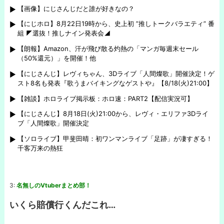
【画像】にじさんじだと誰が好きなの？
【にじホロ】8月22日19時から、史上初 ”推しトークバラエティ” 番
組 ◤選抜！推しナイン発表会◢
【朗報】Amazon、汗が飛び散る灼熱の「マンガ毎週末セール
（50%還元）」を開催！他
【にじさんじ】レヴィちゃん、3Dライブ「人間燦歌」開催決定！ゲ
スト8名も発表『歌うまバイキングなゲストや』【8/18(火)21:00】
【雑談】ホロライブ掲示板：ホロ速：PART2【配信実況可】
【にじさんじ】8月18日(火)21:00から、レヴィ・エリファ3Dライ
ブ「人間燦歌」開催決定
【ソロライブ】甲斐田晴：初ワンマンライブ「足跡」が凄すぎる！
千客万来の熱狂
3:
名無しのVtuberまとめ部！
いくら賠償行くんだこれ…