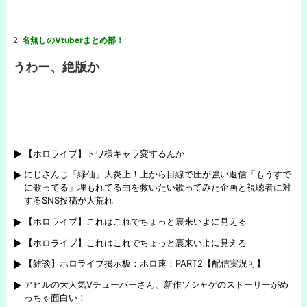
2:
名無しのVtuberまとめ部！
うわー、絶版か
【ホロライブ】トワ様キャラ変するんか
にじさんじ「緑仙」大炎上！上から目線で圧が強い返信「もうすで
に歌ってる」埋もれてる曲を救いたい歌ってみた企画と視聴者に対
するSNS投稿が大荒れ
【ホロライブ】これはこれでちょっと裏来いよに見える
【ホロライブ】これはこれでちょっと裏来いよに見える
【雑談】ホロライブ掲示板：ホロ速：PART2【配信実況可】
アヒルの大人気Vチューバーさん、新作ソシャゲのストーリーがめ
っちゃ面白い！