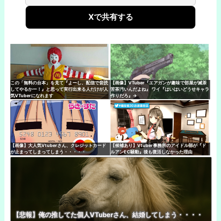
Xで共有する
この「無料の台本」を見て『よーし、配信で音読
【画像】VTuber『エアガンが趣味で部屋が滅茶
してやるかー！』と思って実行出来る人だけが人
苦茶汚いんだよね』 ワイ『はいはいどうせキャラ
気VTuberになれます
作りだろ』→
【画像】大人気Vtuberさん、クレジットカード
【候補あり】Vtuber事務所のアイドル部が『ド
が止まってしまってしまう・・・・・
ルアンEC騒動』後も復活しなかった理由
【悲報】俺の推してた個人VTuberさん、結婚してしまう・・・・