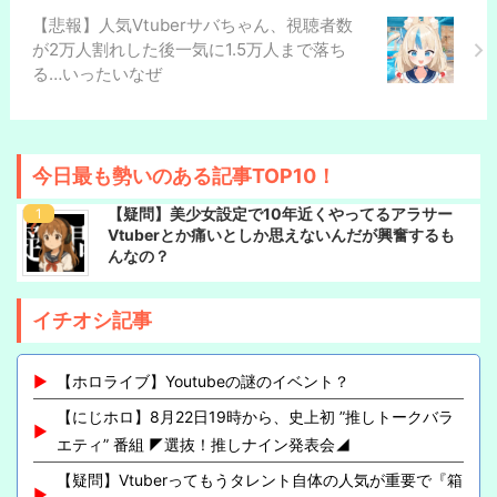
【悲報】人気Vtuberサバちゃん、視聴者数
が2万人割れした後一気に1.5万人まで落ち
る…いったいなぜ
今日最も勢いのある記事TOP10！
【疑問】美少女設定で10年近くやってるアラサー
Vtuberとか痛いとしか思えないんだが興奮するも
んなの？
イチオシ記事
【ホロライブ】Youtubeの謎のイベント？
【にじホロ】8月22日19時から、史上初 ”推しトークバラ
エティ” 番組 ◤選抜！推しナイン発表会◢
【疑問】Vtuberってもうタレント自体の人気が重要で『箱