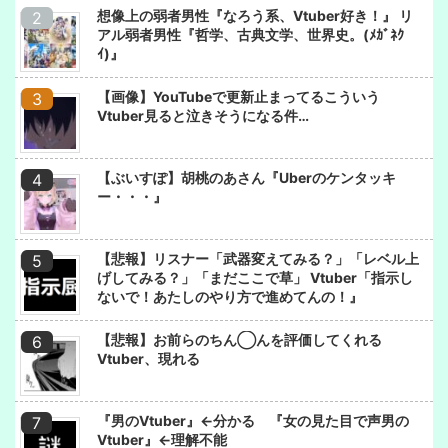
想像上の弱者男性『なろう系、Vtuber好き！』 リ
アル弱者男性『哲学、古典文学、世界史。(ﾒｶﾞﾈｸ
ｲ)』
【画像】YouTubeで更新止まってるこういう
Vtuber見ると泣きそうになる件…
【ぶいすぽ】胡桃のあさん『Uberのケンタッキ
ー・・・』
【悲報】リスナー「武器変えてみる？」「レベル上
げしてみる？」「まだここで草」 Vtuber「指示し
ないで！あたしのやり方で進めてんの！』
【悲報】お前らのちん◯んを評価してくれる
Vtuber、現れる
『男のVtuber』←分かる 『女の見た目で声男の
Vtuber』←理解不能