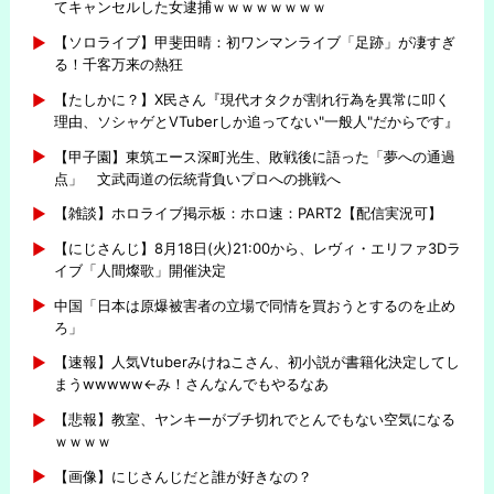
てキャンセルした女逮捕ｗｗｗｗｗｗｗｗ
【ソロライブ】甲斐田晴：初ワンマンライブ「足跡」が凄すぎ
る！千客万来の熱狂
【たしかに？】X民さん『現代オタクが割れ行為を異常に叩く
理由、ソシャゲとVTuberしか追ってない"一般人"だからです』
【甲子園】東筑エース深町光生、敗戦後に語った「夢への通過
点」 文武両道の伝統背負いプロへの挑戦へ
【雑談】ホロライブ掲示板：ホロ速：PART2【配信実況可】
【にじさんじ】8月18日(火)21:00から、レヴィ・エリファ3Dラ
イブ「人間燦歌」開催決定
中国「日本は原爆被害者の立場で同情を買おうとするのを止め
ろ」
【速報】人気Vtuberみけねこさん、初小説が書籍化決定してし
まうwwwww←み！さんなんでもやるなあ
【悲報】教室、ヤンキーがブチ切れでとんでもない空気になる
ｗｗｗｗ
【画像】にじさんじだと誰が好きなの？