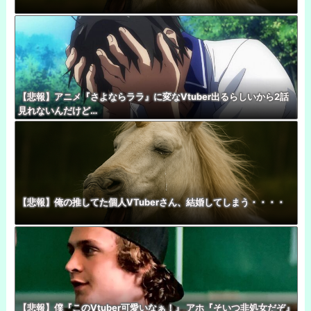
【悲報】アニメ『さよならララ』に変なVtuber出るらしいから2話
見れないんだけど…
【悲報】俺の推してた個人VTuberさん、結婚してしまう・・・・
【悲報】僕『このVtuber可愛いなぁ！』 アホ『そいつ非処女だぞ』