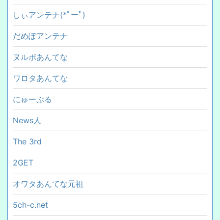
しぃアンテナ(*ﾟーﾟ)
だめぽアンテナ
ヌルポあんてな
ワロタあんてな
にゅーぷる
News人
The 3rd
2GET
オワタあんてな元祖
5ch-c.net