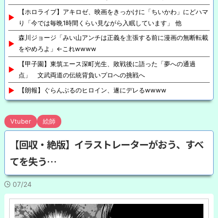
【ホロライブ】アキロゼ、映画をきっかけに「ちいかわ」にどハマ
り「今では毎晩1時間くらい見ながら入眠しています」 他
森川ジョージ「みい山アンチは正義を主張する前に漫画の無断転載
をやめろよ」←これwwww
【甲子園】東筑エース深町光生、敗戦後に語った「夢への通過
点」 文武両道の伝統背負いプロへの挑戦へ
【朗報】ぐらんぶるのヒロイン、遂にデレるwwww
Vtuber
絵師
【回収・絶版】イラストレーターがおう、すべ
てを失う…
07/24