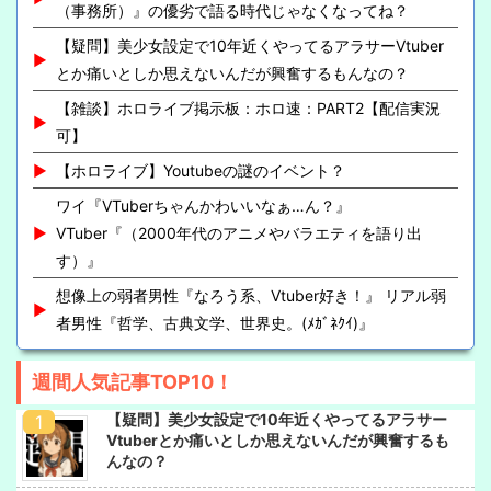
（事務所）』の優劣で語る時代じゃなくなってね？
【疑問】美少女設定で10年近くやってるアラサーVtuber
とか痛いとしか思えないんだが興奮するもんなの？
【雑談】ホロライブ掲示板：ホロ速：PART2【配信実況
可】
【ホロライブ】Youtubeの謎のイベント？
ワイ『VTuberちゃんかわいいなぁ…ん？』
VTuber『（2000年代のアニメやバラエティを語り出
す）』
想像上の弱者男性『なろう系、Vtuber好き！』 リアル弱
者男性『哲学、古典文学、世界史。(ﾒｶﾞﾈｸｲ)』
週間人気記事TOP10！
【疑問】美少女設定で10年近くやってるアラサー
Vtuberとか痛いとしか思えないんだが興奮するも
んなの？