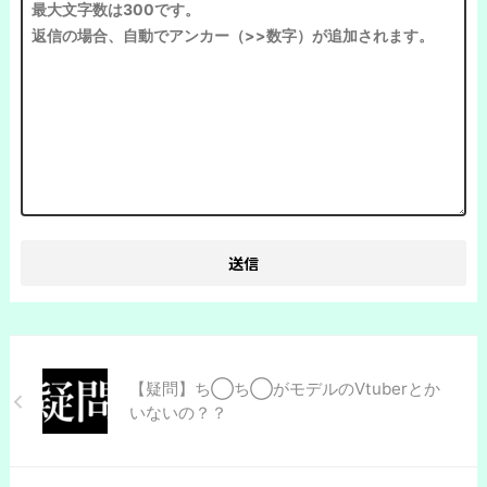
【疑問】ち◯ち◯がモデルのVtuberとか
いないの？？