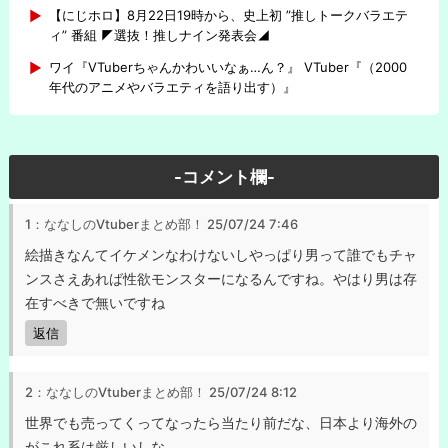
【にじホロ】8月22日19時から、史上初 ”推しトークバラエテ
ィ” 番組 ◤選抜！推しナイン発表会◢
ワイ『VTuberちゃんかわいいなぁ…ん？』 VTuber『（2000
年代のアニメやバラエティを語り出す）』
-コメント欄-
1：ななしのVtuberまとめ部！
25/07/24 7:46
絵描きなんてイケメンなわけないしやっぱり男って誰でもチャ
ンスさえあれば性欲モンスターになるんですね。やはり男は存
在すべきで無いですね
返信
2：ななしのVtuberまとめ部！
25/07/24 8:12
世界でも売ってくってなったら当たり前だな、日本より海外の
がこれ系は厳しいしな