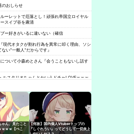
引退のおしらせ
ンルーレットで厄落とし！頑張れ帝国立ロイヤル
エースイブ谷を粛清
ビブー好きがいるに違いない（確信
『現代オタクが割れ行為を異常に叩く理由、ソシ
ってない"一般人"だからです』
中について小森めとさん『会うこともないし話す
・ルスタリオちゃんとかいうドチャLOVEｗｗｗ
の視聴年代調査
さん、1998年生まれをカミングアウトwwwww
引っ越し先に洗濯機置き場がない
わいいなぁ…ん？』 VTuber『（2000年代のアニ
ちゃん、見たこと
【何故】国内個人Vtuberトップの
出す）』
ｗｗｗｗ【ぺこ
『しぐれうい』ってどうして一切炎上
しないんだ？？