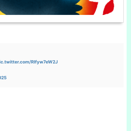
ic.twitter.com/RIfyw7eW2J
025