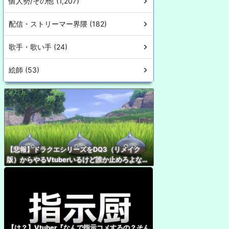
個人勢/その他 (1,207)
配信・ストリーマー界隈 (182)
歌手・歌い手 (24)
絵師 (53)
【悲報】ドラクエシリーズをDQ3（リメイク
版）からやるVtuberいるけど誰か止めろよな…
【は？】Vtuber『なんで指示コメするの？そん