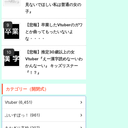
見ないでほしい私は普通の女の
子』
【悲報】卒業したVtuberのガワ
とか曲ってもったいないよ
な・・・・
【悲報】推定30歳以上の女
Vtuber『えー漢字読めなーいわ
かんなーい』 キッズリスナー
『！？』
カテゴリー（開閉式）
Vtuber (6,451)
ぶいすぽっ！ (961)
あおぎり高校 (207)