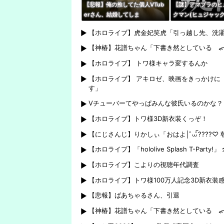
【悲報】俺の推してた個人VTub
【謎】アマプラのヒ
erさん、結婚してしま
クマン(ヒュジャック
う・・・・
つじ探偵団』、VTu
【ホロライブ】虎金妃笑虎「引っ越し先、洗濯
聴が滅茶苦茶多い…
【神椿】花譜ちゃん「下書き然としている ᯠ_
【ホロライブ】 トワ様キャラ変するんか
【ホロライブ】 アキロゼ、映画をきっかけに
す」
Vチューバーてやっぱみんな彼氏いるのかな？
【ホロライブ】トワ様3D新衣装くっぞ！
【にじさんじ】りかしぃ「おはよ│ ̂⩊፟ ̂????♡
【ホロライブ】「hololive Splash T-Par
【ホロライブ】こよりの視聴年代調査
【ホロライブ】トワ様100万人記念3D新衣装感
【悲報】ばあちゃるさん、引退
【神椿】花譜ちゃん「下書き然としている ᯠ_