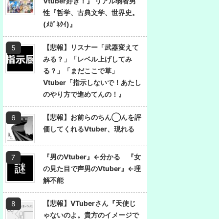
Vtuber好き！』 リアル弱者男
性『哲学、古典文学、世界史。
(ﾒｶﾞﾈｸｲ)』
【悲報】リスナー「武器変えて
みる？」「レベル上げしてみ
る？」「まだここで草」
Vtuber「指示しないで！あたし
のやり方で進めてんの！』
【悲報】お前らのちん◯んを評
価してくれるVtuber、現れる
『男のVtuber』←分かる 『女
の見た目で声男のVtuber』←理
解不能
【悲報】VTuberさん『天使じ
ゃないのよ。貴方のイメージで