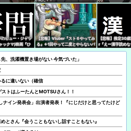
【速報】人気Vtube
wwwww←み！さんな
【画像】夕刻ロベルさん
ｗｗｗｗｗｗｗｗｗ
【開幕】尾丸ポルカが
ラのヒュー・ジャッ
【悲報】Vtuber『スト６やってみ
【悲報】推定30歳
ャックマ)映画『ひ
る』←1回やって二度とやらないパ
r『えー漢字読め
【悲報】プロゲーマー
VTuberの同時視
ターン多すぎだろｗｗｗｗ
い』 キッズリスナ
き嫌い5位にwwwwww
多い…いったいなぜ
先、洗濯機置き場がない 今気づいた」
【ホロライブ】IRySの
ん！！
査
いるに違いない（確信
ゲストはふーたんとMOTSUさん！！
「選抜！推しナイン発表会」出演者発表！『にじだけと思ってたけど
森めとさん『会うこともないし話すこともない』