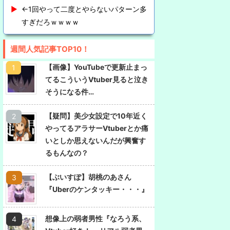
←1回やって二度とやらないパターン多
すぎだろｗｗｗｗ
週間人気記事TOP10！
【画像】YouTubeで更新止まっ
てるこういうVtuber見ると泣き
そうになる件…
【疑問】美少女設定で10年近く
やってるアラサーVtuberとか痛
いとしか思えないんだが興奮す
るもんなの？
【ぶいすぽ】胡桃のあさん
『Uberのケンタッキー・・・』
想像上の弱者男性『なろう系、