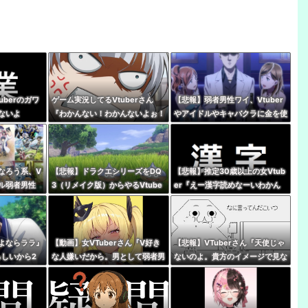
uberのガワ
ゲーム実況してるVtuberさん
【悲報】弱者男性ワイ、Vtuber
ないよ
『わかんない！わかんないよぉ！
やアイドルやキャバクラに金を使
ｗ』 親切ボク『あっそれはです
いまくる奴が理解できない…
ね！』 Ｖさん『ネタバレやめて
ね！』
なろう系、V
【悲報】ドラクエシリーズをDQ
【悲報】推定30歳以上の女Vtub
アル弱者男性
3（リメイク版）からやるVtube
er『えー漢字読めなーいわかん
世界史。(ﾒ
rいるけど誰か止めろよな…
なーい』 キッズリスナー
『！？』
よならララ』
【動画】女VTuberさん『V好き
【悲報】VTuberさん『天使じゃ
らしいから2
な人嫌いだから。男として弱者男
ないのよ。貴方のイメージで見な
…
性だから、V好きな人は』
いでほしい私は普通の女の子』