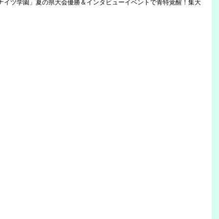
ルナイツ学園」夏の県大会優勝＆インタビューイベントで青特覚醒！集大