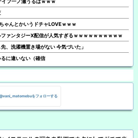
クナイフ一ノ瀬うるはｗｗｗ
査
ちゃんとかいうドチャLOVEｗｗｗ
ルファンタジーX配信が人気すぎるｗｗｗｗｗｗｗｗｗｗ
先、洗濯機置き場がない 今気づいた」
いるに違いない（確信
@vani_matomebuをフォローする