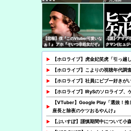
【悲報】僕『このVtuber可愛いな
【謎】アマプ
ぁ！』 アホ『そいつ非処女だぞ』
クマン(ヒュジ
←これｗｗｗ
つじ探偵団』、
聴が滅茶苦茶
【ホロライブ】虎金妃笑虎「引っ越し
【ホロライブ】こよりの視聴年代調
【ホロライブ】社員にビブー好きが
【ホロライブ】IRySのソロライブ、
【VTuber】Google Play
座長と除夜のケツおるやんけ』
【ぶいすぽ】謹慎期間中について小