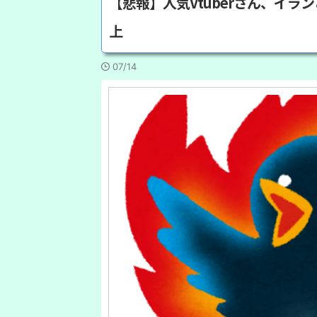
【悲報】人気Vtuberさん、イ
上
07/14