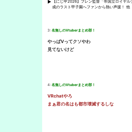
【にじ甲2026】フレン監督「帝国立ロイヤ
成のラスト甲子園へファンから熱い声援！ 他
3:
名無しのVtuberまとめ部！
やっぱVってクソやわ
見てないけど
4:
名無しのVtuberまとめ部！
VRchatやろ
まぁ君の名はも都市壊滅するしな