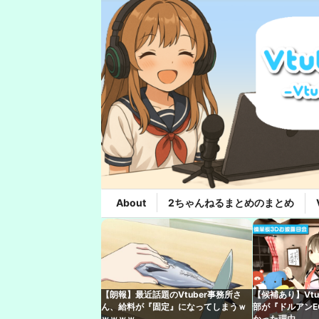
About
2ちゃんねるまとめのまとめ
【朗報】最近話題のVtuber事務所さ
【候補あり】Vt
ん、給料が『固定』になってしまうｗ
部が『ドルアンE
ｗｗｗｗ
かった理由