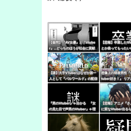
【疑問】『AV女優』と『Vtube
【悲報】卒業したVt
r』…どっちのほうが社会に貢献
とか曲ってもったい
している？
な・・・・
【謎】大手VTuberはなぜか誰一
想像上の弱者男性『
人として『パルワールド』の配信
tuber好き！』 リ
やってないけど同接50万で世界2
『哲学、古典文学、
位←これ
ｶﾞﾈｸｲ)』
『男のVtuber』←分かる 『女
【悲報】アニメ『さ
の見た目で声男のVtuber』←理
に変なVtuber出る
解不能
話見れないんだけど