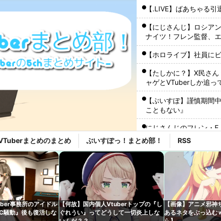
【.LIVE】ばあちゃる
【にじさんじ】ロシア
ナイツ！フレン監督、
【ホロライブ】社員に
【たしかに？】X民さん
ャゲとVTuberしか追
【ぶいすぽ】謹慎期間
こともない』
にじさんじのフレン・E
VTuberまとめのまとめ
ぶいすぽっ！まとめ部！
RSS
【ホロライブ】こより
【悲報】人気Vtuber
【ホロライブ】ニコ、
ワイ『VTuberちゃんか
uber事務所のアイドル
【何故】国内個人Vtuberトップの『し
【画像】アニメ邪神
メやバラエティを語り
C騒動』後も復活しな
ぐれうい』ってどうして一切炎上しな
あるネタをぶっ込む
いんだ？？
ら】