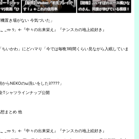
ュー・ジャッ
【疑問】Vtuber『初見プレイで
【朗報】ぶいすぽのエース橘ひな
マ)映画『ひ
す！』←これの信用率
のさん、同接が伸びている模様！
berの同時視
←無敵だなぶいすぽ
機置き場がない 今気づいた」
いったいなぜ
 ̫ _ᯄ Ⳋ」←『中々の出来栄え』『ナンスカの地上絵好き』
「ちいかわ」にどハマり「今では毎晩1時間くらい見ながら入眠していま
 朝からNEKOのω洗いをしたﾖ????」
ty!」 全Tシャツラインナップ公開
想まとめ 他
 ̫ _ᯄ Ⳋ」←『中々の出来栄え』『ナンスカの地上絵好き』