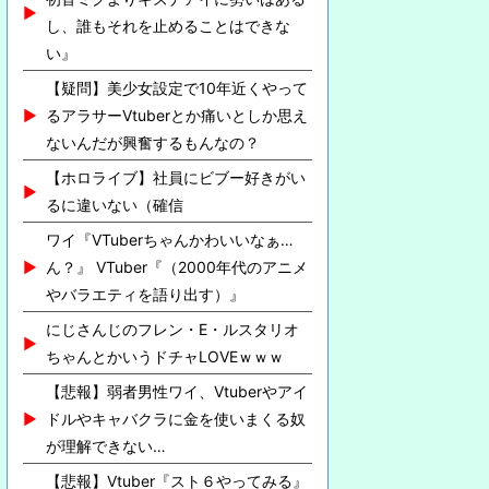
し、誰もそれを止めることはできな
い』
【疑問】美少女設定で10年近くやって
るアラサーVtuberとか痛いとしか思え
ないんだが興奮するもんなの？
【ホロライブ】社員にビブー好きがい
るに違いない（確信
ワイ『VTuberちゃんかわいいなぁ…
ん？』 VTuber『（2000年代のアニメ
やバラエティを語り出す）』
にじさんじのフレン・E・ルスタリオ
ちゃんとかいうドチャLOVEｗｗｗ
【悲報】弱者男性ワイ、Vtuberやアイ
ドルやキャバクラに金を使いまくる奴
が理解できない…
【悲報】Vtuber『スト６やってみる』