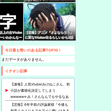
rみけねこさん、初小説が書籍化決定してしまう
んでもやるなあ
、ファイナルファンタジーX配信が人気すぎるｗ
挑む禁断のデスゲーム！？
以上の女Vtube
【悲報】アニメ『さよならララ』
なーいわかんなー
に変なVtuber出るらしいから2話
さん、加藤純一信者を怒らせてしまった結果、好
ー『！？』
見れないんだけど…
ww
今日最も勢いのある記事TOP10！
ソロライブ、ゲストはふーたんとMOTSUさ
まだデータがありません。
イチオシ記事
【速報】人気Vtuberみけねこさん、初
小説が書籍化決定してしまう
wwwww←み！さんなんでもやるなあ
【悲報】6年半前の評論家様『今後も
初音ミクよりキズナアイに勢いはある