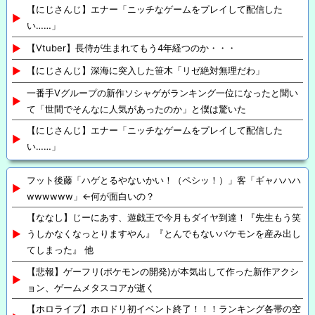
【にじさんじ】エナー「ニッチなゲームをプレイして配信した
い……」
【Vtuber】長侍が生まれてもう4年経つのか・・・
【にじさんじ】深海に突入した笹木「リゼ絶対無理だわ」
一番手Vグループの新作ソシャゲがランキング一位になったと聞い
て「世間でそんなに人気があったのか」と僕は驚いた
【にじさんじ】エナー「ニッチなゲームをプレイして配信した
い……」
フット後藤「ハゲとるやないかい！（ペシッ！）」客「ギャハハハ
wwwwww」←何が面白いの？
【ななし】じーにあす、遊戯王で今月もダイヤ到達！『先生もう笑
うしかなくなっとりますやん』『とんでもないバケモンを産み出し
てしまった』 他
【悲報】ゲーフリ(ポケモンの開発)が本気出して作った新作アクシ
ョン、ゲームメタスコアが逝く
【ホロライブ】ホロドリ初イベント終了！！！ランキング各帯の空