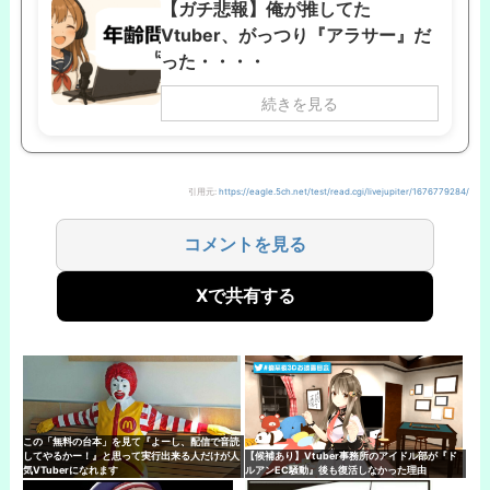
【ガチ悲報】俺が推してた
Vtuber、がっつり『アラサー』だ
った・・・・
続きを見る
引用元:
https://eagle.5ch.net/test/read.cgi/livejupiter/1676779284/
コメントを見る
Xで共有する
この「無料の台本」を見て『よーし、配信で音読
してやるかー！』と思って実行出来る人だけが人
【候補あり】Vtuber事務所のアイドル部が『ド
気VTuberになれます
ルアンEC騒動』後も復活しなかった理由