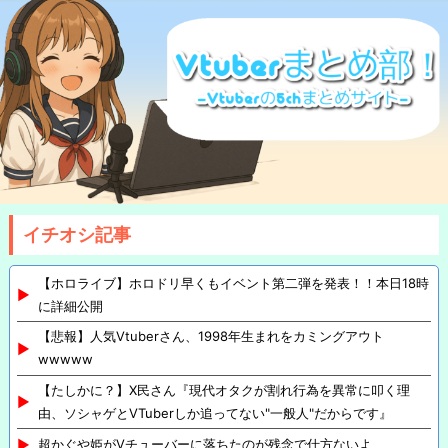
イチオシ記事
【ホロライブ】ホロドリ早くもイベント第二弾を発表！！本日18時
に詳細公開
【悲報】人気Vtuberさん、1998年生まれをカミングアウト
wwwww
【たしかに？】X民さん『現代オタクが割れ行為を異常に叩く理
由、ソシャゲとVTuberしか追ってない"一般人"だからです』
超かぐや姫がVチューバーに落ちたのが残念で仕方ないよ