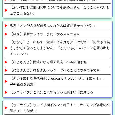
【ぶいすぽ】謹慎期間中について小森めとさん『会うこともないし
話すこともない』
釈迦「オレが人気配信者になれたのは運が良かっただけ」
【画像】最新のライザ、まだイケるｗｗｗｗｗ
【ななし】じーにあす、遊戯王で今月もダイヤ到達！『先生もう笑
うしかなくなっとりますやん』『とんでもないバケモンを産み出し
てしまった』
【にじさんじ】間違いなく過去最高レベルの傾き他
【にじさんじ】椎名さんべっきー呼べることにウキウキで草
【ぶいすぽ】次世代Virtual esports Project「ぶいすぽっ！」、
ARG企画を実施！
【ホロライブ】これはこれでちょっと裏来いよに見える
【ホロライブ】ホロドリ初イベント終了！！！ランキング各帯の空
気感はこんな感じ