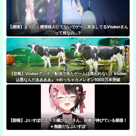
【感情】まったく感情移入してないでゲーム実況してるVtuberさん
って何なの…？
【悲報】Vtuberアンチ『配信で見たゲームは買われない！Vtuber
は悪なんだああああ』→めっちゃカメレオン1000万本突破
【朗報】ぶいすぽのエース橘ひなのさん、同接が伸びている模様！
←無敵だなぶいすぽ