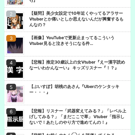
ｲ)』
【疑問】美少女設定で10年近くやってるアラサー
Vtuberとか痛いとしか思えないんだが興奮するも
んなの？
【画像】YouTubeで更新止まってるこういう
Vtuber見ると泣きそうになる件…
【悲報】推定30歳以上の女Vtuber『えー漢字読め
なーいわかんなーい』 キッズリスナー『！？』
【ぶいすぽ】胡桃のあさん『Uberのケンタッキ
ー・・・』
【悲報】リスナー「武器変えてみる？」「レベル上
げしてみる？」「まだここで草」 Vtuber「指示し
ないで！あたしのやり方で進めてんの！』