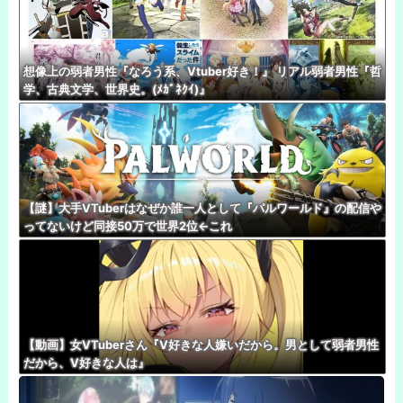
想像上の弱者男性『なろう系、Vtuber好き！』 リアル弱者男性『哲
学、古典文学、世界史。(ﾒｶﾞﾈｸｲ)』
【謎】大手VTuberはなぜか誰一人として『パルワールド』の配信や
ってないけど同接50万で世界2位←これ
【動画】女VTuberさん『V好きな人嫌いだから。男として弱者男性
だから、V好きな人は』