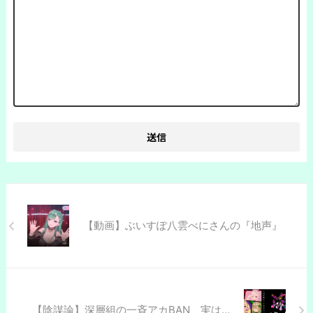
【動画】ぶいすぽ八雲べにさんの『地声』
【陰謀論】深層組の一斉アカBAN、実は…