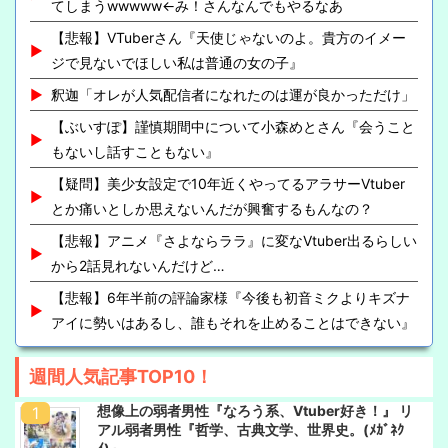
てしまうwwwww←み！さんなんでもやるなあ
【悲報】VTuberさん『天使じゃないのよ。貴方のイメー
ジで見ないでほしい私は普通の女の子』
釈迦「オレが人気配信者になれたのは運が良かっただけ」
【ぶいすぽ】謹慎期間中について小森めとさん『会うこと
もないし話すこともない』
【疑問】美少女設定で10年近くやってるアラサーVtuber
とか痛いとしか思えないんだが興奮するもんなの？
【悲報】アニメ『さよならララ』に変なVtuber出るらしい
から2話見れないんだけど…
【悲報】6年半前の評論家様『今後も初音ミクよりキズナ
アイに勢いはあるし、誰もそれを止めることはできない』
週間人気記事TOP10！
想像上の弱者男性『なろう系、Vtuber好き！』 リ
アル弱者男性『哲学、古典文学、世界史。(ﾒｶﾞﾈｸ