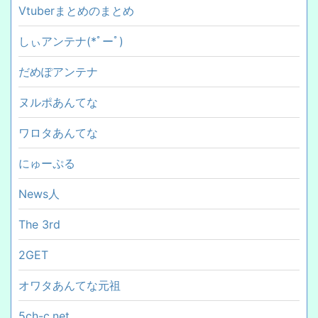
Vtuberまとめのまとめ
しぃアンテナ(*ﾟーﾟ)
だめぽアンテナ
ヌルポあんてな
ワロタあんてな
にゅーぷる
News人
The 3rd
2GET
オワタあんてな元祖
5ch-c.net