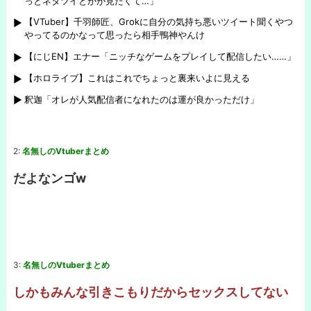
っとネタツイとかが見たくて…」
【VTuber】千羽師匠、Grokに自分の気持ち悪いツイート聞くやつ
やってるのかなって思ったら相手鴨神やんけ
【にじEN】エナー「ニッチなゲームをプレイして配信したい……」
【ホロライブ】これはこれでちょっと裏来いよに見える
釈迦「オレが人気配信者になれたのは運が良かっただけ」
2:
名無しのVtuberまとめ
だよなンゴw
3:
名無しのVtuberまとめ
しかもみんな引きこもりだからセックスしてない