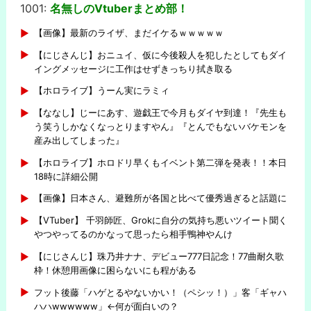
1001:
名無しのVtuberまとめ部！
-
【画像】最新のライザ、まだイケるｗｗｗｗｗ
【にじさんじ】おニュイ、仮に今後殺人を犯したとしてもダイ
イングメッセージに工作はせずきっちり拭き取る
【ホロライブ】うーん実にラミィ
【ななし】じーにあす、遊戯王で今月もダイヤ到達！『先生も
う笑うしかなくなっとりますやん』『とんでもないバケモンを
産み出してしまった』
【ホロライブ】ホロドリ早くもイベント第二弾を発表！！本日
18時に詳細公開
【画像】日本さん、避難所が各国と比べて優秀過ぎると話題に
【VTuber】 千羽師匠、Grokに自分の気持ち悪いツイート聞く
やつやってるのかなって思ったら相手鴨神やんけ
【にじさんじ】珠乃井ナナ、デビュー777日記念！77曲耐久歌
枠！休憩用画像に困らないにも程がある
フット後藤「ハゲとるやないかい！（ペシッ！）」客「ギャハ
ハハwwwwww」←何が面白いの？