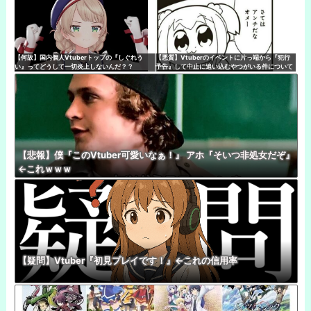
【何故】国内個人Vtuberトップの『しぐれう
【悪質】Vtuberのイベントに片っ端から『犯行
い』ってどうして一切炎上しないんだ？？
予告』して中止に追い込むやつがいる件について
【悲報】僕『このVtuber可愛いなぁ！』 アホ『そいつ非処女だぞ』
←これｗｗｗ
【疑問】Vtuber『初見プレイです！』←これの信用率