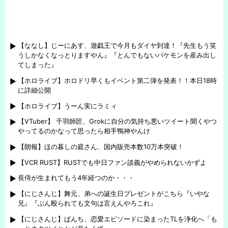
【ななし】じーにあす、遊戯王で今月もダイヤ到達！『先生もう笑
うしかなくなっとりますやん』『とんでもないバケモンを産み出し
てしまった』
【ホロライブ】ホロドリ早くもイベント第二弾を発表！！本日18時
に詳細公開
【ホロライブ】うーん実にラミィ
【VTuber】 千羽師匠、Grokに自分の気持ち悪いツイート聞くやつ
やってるのかなって思ったら相手鴨神やんけ
【朗報】ほの暮しの庭さん、国内販売本数10万本突破！
【VCR RUST】RUSTでも中日ファン談義がやめられないかずよ
長侍が生まれてもう4年経つのか・・・
【にじさんじ】舞元、弟への誕生日プレゼントがこちら『いやな
兄』『ぶん殴られても文句は言えんやろこれ』
【にじさんじ】ぱんち、恋愛エピソードに染まったTLを浄化へ「も