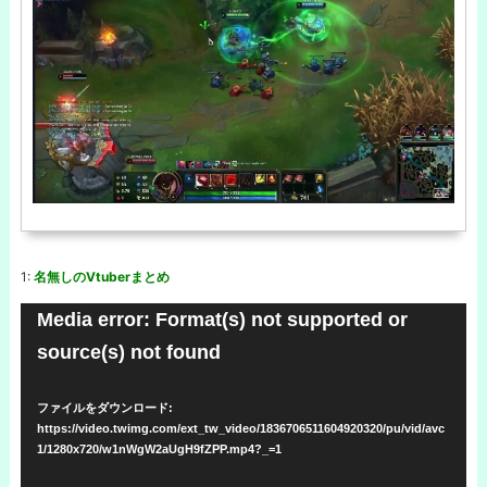
1:
名無しのVtuberまとめ
動
Media error: Format(s) not supported or
画
source(s) not found
プ
レ
ファイルをダウンロード:
https://video.twimg.com/ext_tw_video/1836706511604920320/pu/vid/avc
ー
1/1280x720/w1nWgW2aUgH9fZPP.mp4?_=1
ヤ