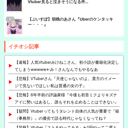
Vtuber見ると泣きそうになる件…
【ぶいすぽ】胡桃のあさん『Uberのケンタッキ
ー・・・』
イチオシ記事
【速報】人気Vtuberみけねこさん、初小説が書籍化決定し
てしまうwwwww←み！さんなんでもやるなあ
【悲報】VTuberさん『天使じゃないのよ。貴方のイメー
ジで見ないでほしい私は普通の女の子』
【悲報】6年半前の評論家様『今後も初音ミクよりキズナ
アイに勢いはあるし、誰もそれを止めることはできない』
【疑問】Vtuberってもうタレント自体の人気が重要で『箱
（事務所）』の優劣で語る時代じゃなくなってね？
【悲報】Vtuber『スト６やってみる』←1回やって二度と