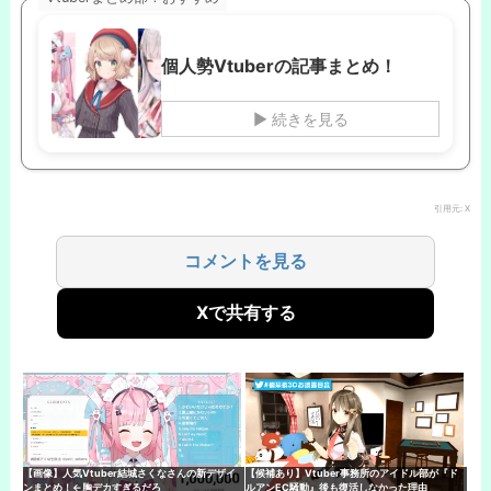
個人勢Vtuberの記事まとめ！
▶ 続きを見る
引用元: X
コメントを見る
Xで共有する
【画像】人気Vtuber結城さくなさんの新デザイ
【候補あり】Vtuber事務所のアイドル部が『ド
ンまとめ！←胸デカすぎるだろ
ルアンEC騒動』後も復活しなかった理由