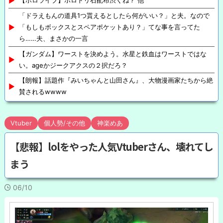
「ドラえもんの道具1つ貰えるとしたら何がいい？」と夫。なので
「もしもボックスとスペアポケットあり？」てな事を言ってた
ら……夫、まさかの一言
【ガンダム】ワーストを決めよう。水星と鉄血はワーストではな
い。ageかジークアクスの２択だろ？
【朗報】話題作『みいちゃんと山田さん』、大物漫画家たちから絶
賛されるwwww
Vtuber
個人勢/その他
神楽めあ
【悲報】lolをやった人気Vtuberさん、壊れてし
まう
06/10