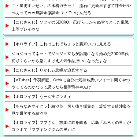
こ・星街すいせい」の水着ガチャ！ 流石に更新早すぎて課金圧や
べぇってｗｗ無課金微課金ついていけんだろ
【にじさんじ】ソフィのSEKIRO、忍びらしからぬ堂々とした乱戦
上等プレイやな
【ホロライブ】これはこれでちょっと裏来いよに見える
ジョジョってネットでジョジョ立ちが話題になり始めた2000年代
初頭くらいから急にすげえ人気作品扱いになったよな
【にじさんじ】りかしぃ悲鳴が迫真すぎる
【VTuber】千羽師匠、Grokに自分の気持ち悪いツイート聞くやつ
やってるのかなって思ったら相手鴨神やんけ
【ホロライブ】うーん実にラミィ
【あらなみマイクラ】綺沙良、切り抜き鑑賞会！爆笑する綺沙良を
見て爆笑する綺沙良
【ホロライブ】フブさん、故郷に錦を飾る 広島『みろくの里』が
コラボで『フブキングダムの里』に