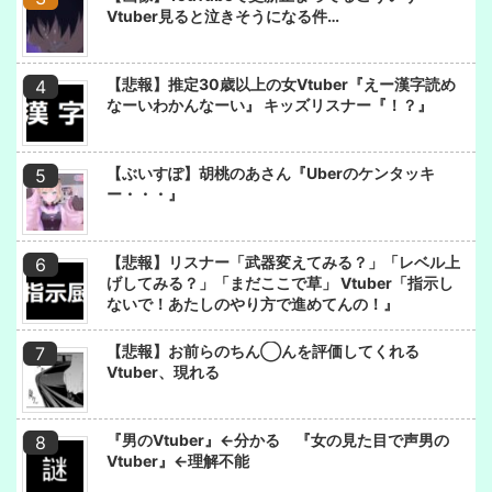
Vtuber見ると泣きそうになる件…
【悲報】推定30歳以上の女Vtuber『えー漢字読め
なーいわかんなーい』 キッズリスナー『！？』
【ぶいすぽ】胡桃のあさん『Uberのケンタッキ
ー・・・』
【悲報】リスナー「武器変えてみる？」「レベル上
げしてみる？」「まだここで草」 Vtuber「指示し
ないで！あたしのやり方で進めてんの！』
【悲報】お前らのちん◯んを評価してくれる
Vtuber、現れる
『男のVtuber』←分かる 『女の見た目で声男の
Vtuber』←理解不能