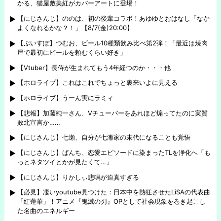
かる、猫屋敷美紅がカバーアートに登場！
【にじさんじ】ののは、初の後輩コラボ！あゆゆとおはなし「なか
よくなれるかな？！」【8/7(金)20:00】
【ぶいすぽ】つむお、ビール10種類飲み比べ第2弾！「最近は焼肉
屋で最初にビールを頼むくらい好き」
【Vtuber】長侍が生まれてもう4年経つのか・・・他
【ホロライブ】これはこれでちょっと裏来いよに見える
【ホロライブ】うーん実にラミィ
【悲報】加藤純一さん、Vチューバーをあれほど煽ってたのに実質
敗北宣言か……
【にじさんじ】七瀬、自分が七瀬家の末代になることも覚悟
【にじさんじ】ぱんち、恋愛エピソードに染まったTLを浄化へ「も
っとネタツイとかが見たくて…」
【にじさんじ】りかしぃ悲鳴が迫真すぎる
【必見】凄いyoutube見つけた：日本中を熱狂させたLiSAの代表曲
「紅蓮華」！アニメ『鬼滅の刃』OPとして社会現象を巻き起こし
た名曲のエネルギー