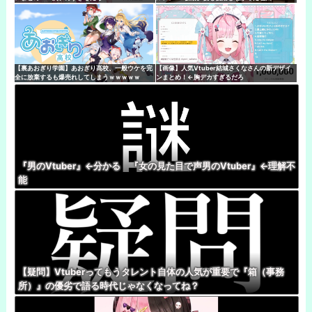
【裏あおぎり学園】あおぎり高校、一般ウケを完
【画像】人気Vtuber結城さくなさんの新デザイ
全に放棄するも爆売れしてしまうｗｗｗｗｗ
ンまとめ！←胸デカすぎるだろ
『男のVtuber』←分かる 『女の見た目で声男のVtuber』←理解不
能
【疑問】Vtuberってもうタレント自体の人気が重要で『箱（事務
所）』の優劣で語る時代じゃなくなってね？