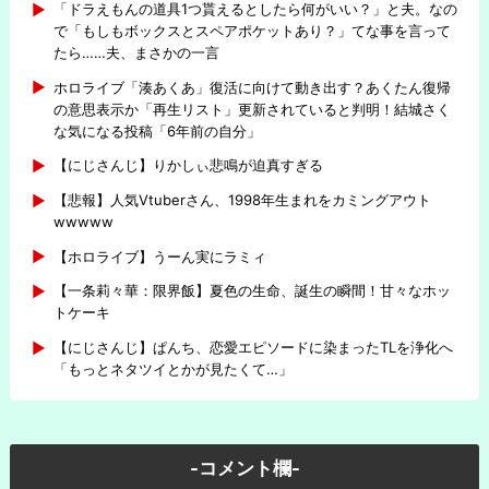
「ドラえもんの道具1つ貰えるとしたら何がいい？」と夫。なの
で「もしもボックスとスペアポケットあり？」てな事を言って
たら……夫、まさかの一言
ホロライブ「湊あくあ」復活に向けて動き出す？あくたん復帰
の意思表示か「再生リスト」更新されていると判明！結城さく
な気になる投稿「6年前の自分」
【にじさんじ】りかしぃ悲鳴が迫真すぎる
【悲報】人気Vtuberさん、1998年生まれをカミングアウト
wwwww
【ホロライブ】うーん実にラミィ
【一条莉々華：限界飯】夏色の生命、誕生の瞬間！甘々なホッ
トケーキ
【にじさんじ】ぱんち、恋愛エピソードに染まったTLを浄化へ
「もっとネタツイとかが見たくて…」
-コメント欄-