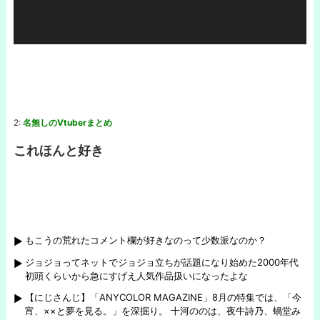
ー
2:
名無しのVtuberまとめ
これほんと好き
もこうの荒れたコメント欄が好きなのって少数派なのか？
ジョジョってネットでジョジョ立ちが話題になり始めた2000年代
初頭くらいから急にすげえ人気作品扱いになったよな
【にじさんじ】「ANYCOLOR MAGAZINE」8月の特集では、「今
宵、××と夢を見る。」を深掘り。 十河ののは、夜牛詩乃、蝸堂み