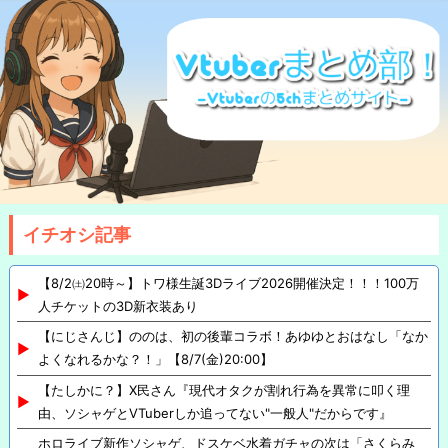
イチオシ記事
【8/2㈯20時～】トワ様生誕3Dライブ2026開催決定！！！100万
人チケットの3D新衣装あり
【にじさんじ】ののは、初の後輩コラボ！あゆゆとおはなし「なか
よくなれるかな？！」【8/7(金)20:00】
【たしかに？】X民さん『現代オタクが割れ行為を異常に叩く理
由、ソシャゲとVTuberしか追ってない"一般人"だからです』
ホロライブ新作ソシャゲ、ドスケベ水着ガチャの次は「さくらみ