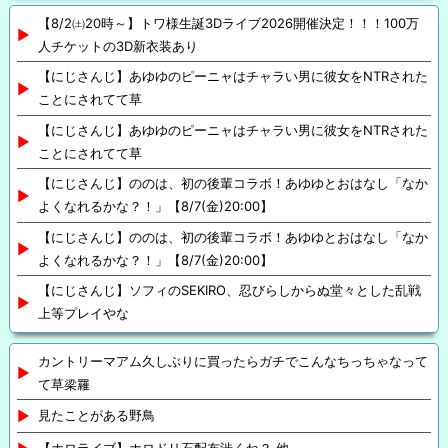
【8/2㈯20時～】トワ様生誕3Dライブ2026開催決定！！！100万
人チケットの3D新衣装あり
【にじさんじ】あゆゆのピーニャはチャラい男に彼女をNTRされた
ことにされてて草
【にじさんじ】あゆゆのピーニャはチャラい男に彼女をNTRされた
ことにされてて草
【にじさんじ】ののは、初の後輩コラボ！あゆゆとおはなし「なか
よくなれるかな？！」【8/7(金)20:00】
【にじさんじ】ののは、初の後輩コラボ！あゆゆとおはなし「なか
よくなれるかな？！」【8/7(金)20:00】
【にじさんじ】ソフィのSEKIRO、忍びらしからぬ堂々とした乱戦
上等プレイやな
カントリーマアム久しぶりに買ったらガチでこんなちっちゃなって
て草梁羅
見たことがある野鳥
【ホロライブ】ホロドリ石配布渋くね？ 他