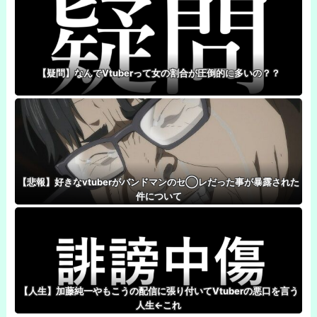
【疑問】なんでVtuberって女の割合が圧倒的に多いの？？
【悲報】好きなvtuberがバンドマンのセ◯レだった事が暴露された
件について
【人生】加藤純一やもこうの配信に張り付いてVtuberの悪口を言う
人生←これ