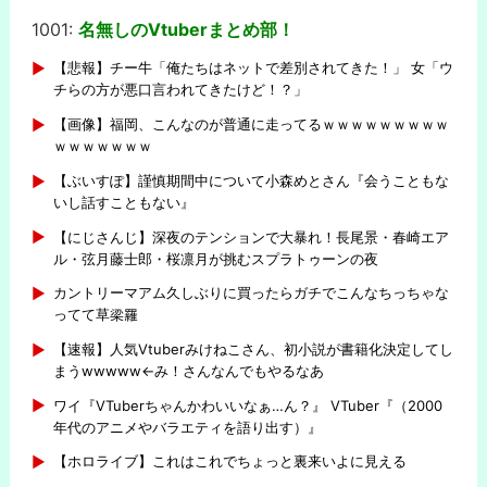
1001:
名無しのVtuberまとめ部！
-
【悲報】チー牛「俺たちはネットで差別されてきた！」 女「ウ
チらの方が悪口言われてきたけど！？」
【画像】福岡、こんなのが普通に走ってるｗｗｗｗｗｗｗｗｗ
ｗｗｗｗｗｗｗ
【ぶいすぽ】謹慎期間中について小森めとさん『会うこともな
いし話すこともない』
【にじさんじ】深夜のテンションで大暴れ！長尾景・春崎エア
ル・弦月藤士郎・桜凛月が挑むスプラトゥーンの夜
カントリーマアム久しぶりに買ったらガチでこんなちっちゃな
ってて草梁羅
【速報】人気Vtuberみけねこさん、初小説が書籍化決定してし
まうwwwww←み！さんなんでもやるなあ
ワイ『VTuberちゃんかわいいなぁ…ん？』 VTuber『（2000
年代のアニメやバラエティを語り出す）』
【ホロライブ】これはこれでちょっと裏来いよに見える