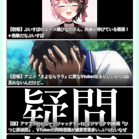
【朗報】ぶいすぽのエース橘ひなのさん、同接が伸びている模様！
←無敵だなぶいすぽ
【悲報】アニメ『さよならララ』に変なVtuber出るらしいから2話
見れないんだけど…
【謎】アマプラのヒュー・ジャックマン(ヒュジャックマ)映画『ひ
つじ探偵団』、VTuberの同時視聴が滅茶苦茶多い…いったいなぜ