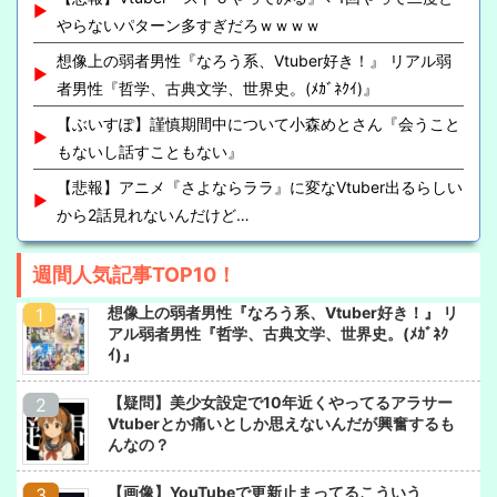
やらないパターン多すぎだろｗｗｗｗ
想像上の弱者男性『なろう系、Vtuber好き！』 リアル弱
者男性『哲学、古典文学、世界史。(ﾒｶﾞﾈｸｲ)』
【ぶいすぽ】謹慎期間中について小森めとさん『会うこと
もないし話すこともない』
【悲報】アニメ『さよならララ』に変なVtuber出るらしい
から2話見れないんだけど…
週間人気記事TOP10！
想像上の弱者男性『なろう系、Vtuber好き！』 リ
アル弱者男性『哲学、古典文学、世界史。(ﾒｶﾞﾈｸ
ｲ)』
【疑問】美少女設定で10年近くやってるアラサー
Vtuberとか痛いとしか思えないんだが興奮するも
んなの？
【画像】YouTubeで更新止まってるこういう