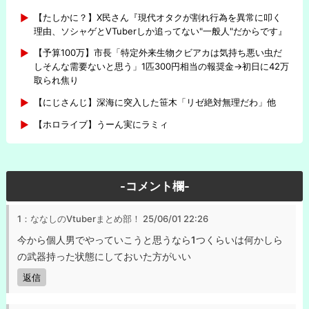
【たしかに？】X民さん『現代オタクが割れ行為を異常に叩く
理由、ソシャゲとVTuberしか追ってない"一般人"だからです』
【予算100万】市長「特定外来生物クビアカは気持ち悪い虫だ
しそんな需要ないと思う」1匹300円相当の報奨金→初日に42万
取られ焦り
【にじさんじ】深海に突入した笹木「リゼ絶対無理だわ」他
【ホロライブ】うーん実にラミィ
-コメント欄-
1：ななしのVtuberまとめ部！
25/06/01 22:26
今から個人男でやっていこうと思うなら1つくらいは何かしら
の武器持った状態にしておいた方がいい
返信