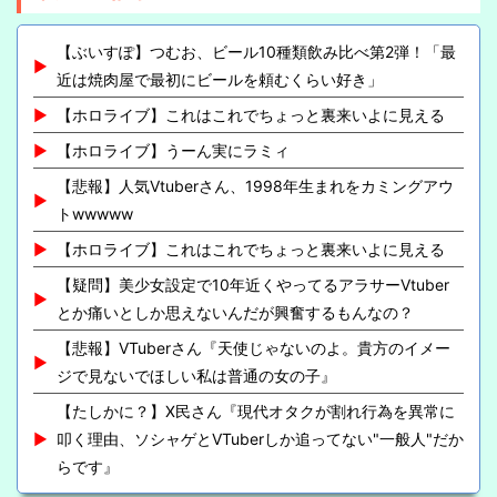
【ぶいすぽ】つむお、ビール10種類飲み比べ第2弾！「最
近は焼肉屋で最初にビールを頼むくらい好き」
【ホロライブ】これはこれでちょっと裏来いよに見える
【ホロライブ】うーん実にラミィ
【悲報】人気Vtuberさん、1998年生まれをカミングアウ
トwwwww
【ホロライブ】これはこれでちょっと裏来いよに見える
【疑問】美少女設定で10年近くやってるアラサーVtuber
とか痛いとしか思えないんだが興奮するもんなの？
【悲報】VTuberさん『天使じゃないのよ。貴方のイメー
ジで見ないでほしい私は普通の女の子』
【たしかに？】X民さん『現代オタクが割れ行為を異常に
叩く理由、ソシャゲとVTuberしか追ってない"一般人"だか
らです』