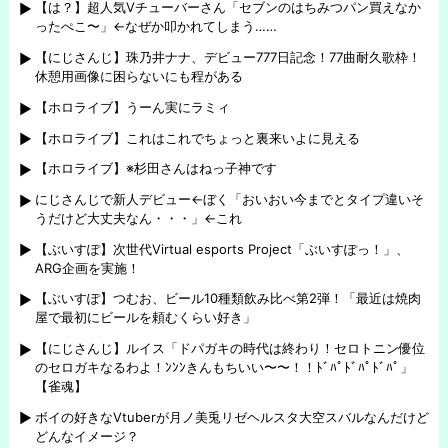
【は？】超人気Vチューバーさん「セブンのはちみつパン買えなか
ったぺこ〜」←なぜか叩かれてしまう……
【にじさんじ】珠乃井ナナ、デビュー777日記念！77曲耐久歌枠！
休憩用画像に困らないにも程がある
【ホロライブ】うーん実にラミィ
【ホロライブ】これはこれでちょっと裏来いよに見える
【ホロライブ】※杉田さんはねっ子神です
にじさんじで新人デビュー←ぼく「おいおい今までとタイプ違いそ
うだけど大丈夫なん・・・」←これ
【ぶいすぽ】次世代Virtual esports Project「ぶいすぽっ！」、
ARG企画を実施！
【ぶいすぽ】つむお、ビール10種類飲み比べ第2弾！「最近は焼肉
屋で最初にビールを頼むくらい好き」
【にじさんじ】ルイス「ドパガキの時代は終わり！セロトニン優位
のセロガキなるわよ！ﾝﾝﾝきんもちいい〜〜！！ﾄﾞﾊﾟﾄﾞﾊﾟﾄﾞﾊﾟ」
【雀魂】
ボイの好きなVtuberが月ノ美兎リゼヘルスタ大空スバルなんだけど
どんなイメージ？