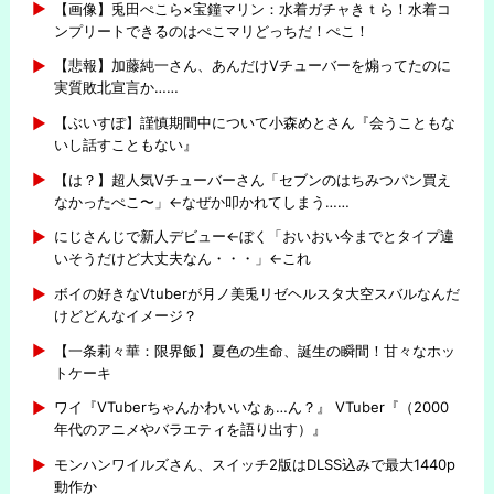
【画像】兎田ぺこら×宝鐘マリン：水着ガチャきｔら！水着コ
ンプリートできるのはぺこマリどっちだ！ぺこ！
【悲報】加藤純一さん、あんだけVチューバーを煽ってたのに
実質敗北宣言か……
【ぶいすぽ】謹慎期間中について小森めとさん『会うこともな
いし話すこともない』
【は？】超人気Vチューバーさん「セブンのはちみつパン買え
なかったぺこ〜」←なぜか叩かれてしまう……
にじさんじで新人デビュー←ぼく「おいおい今までとタイプ違
いそうだけど大丈夫なん・・・」←これ
ボイの好きなVtuberが月ノ美兎リゼヘルスタ大空スバルなんだ
けどどんなイメージ？
【一条莉々華：限界飯】夏色の生命、誕生の瞬間！甘々なホッ
トケーキ
ワイ『VTuberちゃんかわいいなぁ…ん？』 VTuber『（2000
年代のアニメやバラエティを語り出す）』
モンハンワイルズさん、スイッチ2版はDLSS込みで最大1440p
動作か