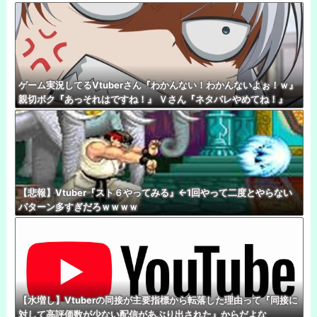
ゲーム実況してるVtuberさん『わかんない！わかんないよぉ！ｗ』
親切ボク『あっそれはですね！』 Ｖさん『ネタバレやめてね！』
【悲報】Vtuber『スト６やってみる』←1回やって二度とやらない
パターン多すぎだろｗｗｗｗ
【水増し】Vtuberの同接が主要指標から転落した理由って『同接に
対して高評価数が少ない配信があぶり出された』からだよな