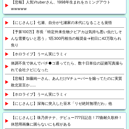
【悲報】人気Vtuberさん、1998年生まれをカミングアウト
wwwww
【にじさんじ】七瀬、自分が七瀬家の末代になることも覚悟
【予算100万】市長「特定外来生物クビアカは気持ち悪い虫だしそ
んな需要ないと思う」1匹300円相当の報奨金→初日に42万取られ
焦り
【ホロライブ】うーん実にラミィ
体調不良で休んでパチ●コ通ってたら、数十日単位の証拠写真撮ら
れて会社クビになった
【悲報】加藤純一さん、あんだけVチューバーを煽ってたのに実質
敗北宣言か……
【ホロライブ】うーん実にラミィ
【にじさんじ】深海に突入した笹木「リゼ絶対無理だわ」他
【にじさんじ】珠乃井ナナ、デビュー777日記念！77曲耐久歌枠！
休憩用画像に困らないにも程がある