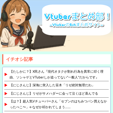
イチオシ記事
【たしかに？】X民さん『現代オタクが割れ行為を異常に叩く理
由、ソシャゲとVTuberしか追ってない"一般人"だからです』
【にじさんじ】深海に突入した笹木「リゼ絶対無理だわ」
【にじさんじ】リゼがサメハダーに会って泣くほど喜んでる
【は？】超人気Vチューバーさん「セブンのはちみつパン買えなか
ったぺこ〜」←なぜか叩かれてしまう……