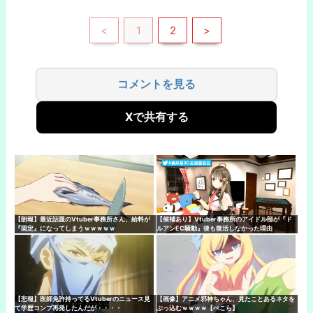
<
1
2
>
コメントを見る
Xで共有する
【朗報】最近話題のVtuber事務所さん、給料が
【候補あり】Vtuber事務所のアイドル部が『ド
『固定』になってしまうｗｗｗｗｗ
ルアンEC騒動』後も復活しなかった理由
【悲報】医師免許持ってるVtuberのニュース見
【画像】アニメ邪神ちゃん、見たことあるネタを
て学歴コンプ再発したんだが・・・・
ぶっ込むｗｗｗｗ【ぺこら】