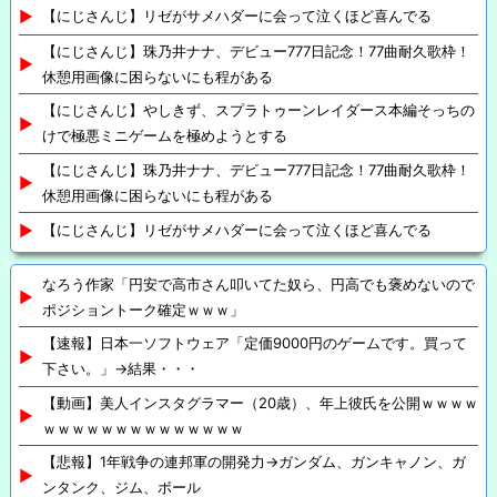
【にじさんじ】リゼがサメハダーに会って泣くほど喜んでる
【にじさんじ】珠乃井ナナ、デビュー777日記念！77曲耐久歌枠！
休憩用画像に困らないにも程がある
【にじさんじ】やしきず、スプラトゥーンレイダース本編そっちの
けで極悪ミニゲームを極めようとする
【にじさんじ】珠乃井ナナ、デビュー777日記念！77曲耐久歌枠！
休憩用画像に困らないにも程がある
【にじさんじ】リゼがサメハダーに会って泣くほど喜んでる
なろう作家「円安で高市さん叩いてた奴ら、円高でも褒めないので
ポジショントーク確定ｗｗｗ」
【速報】日本一ソフトウェア「定価9000円のゲームです。買って
下さい。」→結果・・・
【動画】美人インスタグラマー（20歳）、年上彼氏を公開ｗｗｗｗ
ｗｗｗｗｗｗｗｗｗｗｗｗｗｗ
【悲報】1年戦争の連邦軍の開発力→ガンダム、ガンキャノン、ガ
ンタンク、ジム、ボール