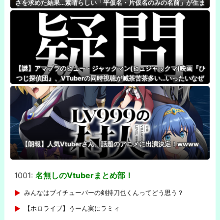
さを求めた結果…素晴らしい「平仮名・片仮名のみの名前」が生ま
れる！
【謎】アマプラのヒュー・ジャックマン(ヒュジャックマ)映画『ひ
つじ探偵団』、VTuberの同時視聴が滅茶苦茶多い…いったいなぜ
【朗報】人気Vtuberさん、話題のアニメに出演決定！wwww
1001:
名無しのVtuberまとめ部！
-
みんなはブイチューバーの剣持刀也くんってどう思う？
【ホロライブ】うーん実にラミィ