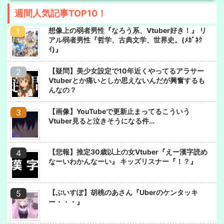
週間人気記事TOP10！
想像上の弱者男性『なろう系、Vtuber好き！』 リ
アル弱者男性『哲学、古典文学、世界史。(ﾒｶﾞﾈｸ
ｲ)』
【疑問】美少女設定で10年近くやってるアラサー
Vtuberとか痛いとしか思えないんだが興奮するも
んなの？
【画像】YouTubeで更新止まってるこういう
Vtuber見ると泣きそうになる件…
【悲報】推定30歳以上の女Vtuber『えー漢字読め
なーいわかんなーい』 キッズリスナー『！？』
【ぶいすぽ】胡桃のあさん『Uberのケンタッキ
ー・・・』