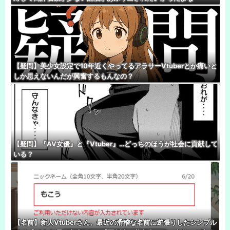
【疑問】美少女設定で10年近くやってるアラサーVtuberとか痛いと
しか思えないんだが興奮するもんなの？
【疑問】『AV女優』と『Vtuber』…どっちのほうが社会に貢献して
いる？
【名前】新人Vtuberさん、最近の滑稽な名前に逆張りしたシンプル