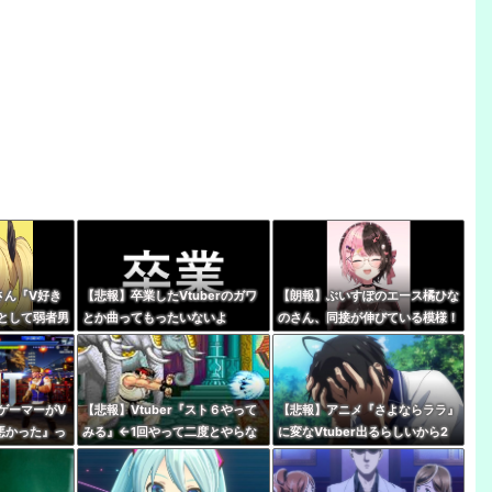
さん『V好き
【悲報】卒業したVtuberのガワ
【朗報】ぶいすぽのエース橘ひな
として弱者男
とか曲ってもったいないよ
のさん、同接が伸びている模様！
人は』
な・・・・
←無敵だなぶいすぽ
ゲーマーがV
【悲報】Vtuber『スト６やって
【悲報】アニメ『さよならララ』
が悪かった』っ
みる』←1回やって二度とやらな
に変なVtuber出るらしいから2
の嫌い
いパターン多すぎだろｗｗｗｗ
話見れないんだけど…