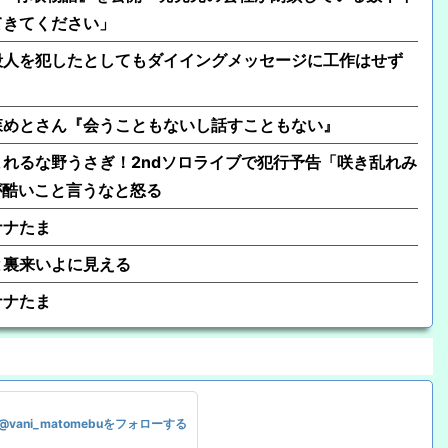
てきてください」
殺人を犯したとしてもダイイングメッセージに工作はせず
森めとさん『会うこともないし話すこともない』
れるな野うさぎ！2ndソロライブで犯行予告「咲き乱れみ
が酷いこと言うなと怒る
ナナたま
と裏来いよに見える
ナナたま
@vani_matomebuをフォローする