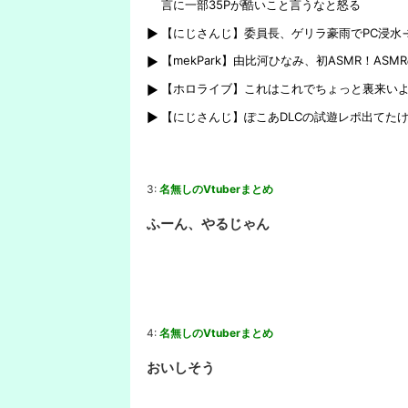
言に一部35Pが酷いこと言うなと怒る
【にじさんじ】委員長、ゲリラ豪雨でPC浸水
【mekPark】由比河ひなみ、初ASMR！AS
【ホロライブ】これはこれでちょっと裏来いよ
【にじさんじ】ぽこあDLCの試遊レポ出てた
3:
名無しのVtuberまとめ
ふーん、やるじゃん
4:
名無しのVtuberまとめ
おいしそう