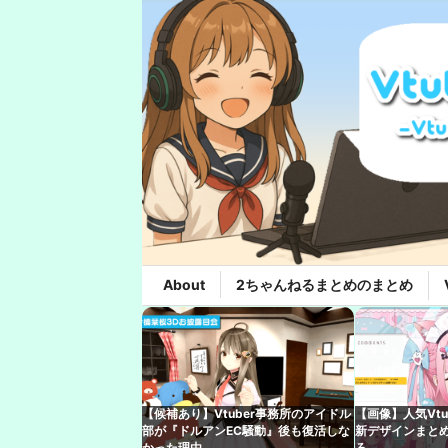
About
2ちゃんねるまとめのまとめ
【候補あり】Vtuber事務所のアイドル
【画像】人気Vt
部が『ドルアンEC騒動』後も復活しな
新デザインまと
かった理由
ろ