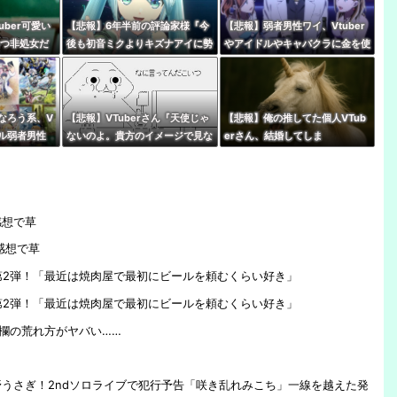
uber可愛い
【悲報】6年半前の評論家様『今
【悲報】弱者男性ワイ、Vtuber
いつ非処女だ
後も初音ミクよりキズナアイに勢
やアイドルやキャバクラに金を使
いはあるし、誰もそれを止めるこ
いまくる奴が理解できない…
とはできない』
なろう系、V
【悲報】VTuberさん『天使じゃ
【悲報】俺の推してた個人VTub
アル弱者男性
ないのよ。貴方のイメージで見な
erさん、結婚してしま
世界史。(ﾒ
いでほしい私は普通の女の子』
う・・・・
感想で草
感想で草
第2弾！「最近は焼肉屋で最初にビールを頼むくらい好き」
第2弾！「最近は焼肉屋で最初にビールを頼むくらい好き」
欄の荒れ方がヤバい……
うさぎ！2ndソロライブで犯行予告「咲き乱れみこち」一線を越えた発