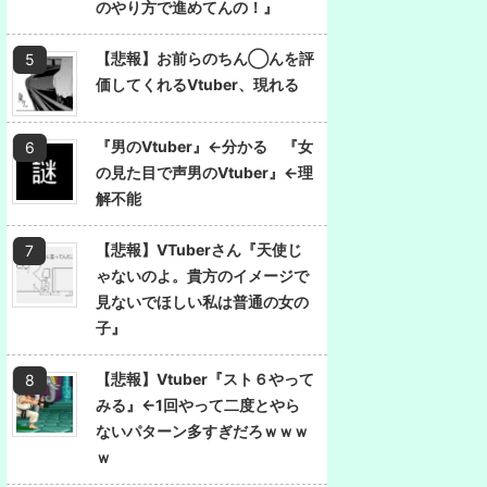
のやり方で進めてんの！』
【悲報】お前らのちん◯んを評
価してくれるVtuber、現れる
『男のVtuber』←分かる 『女
の見た目で声男のVtuber』←理
解不能
【悲報】VTuberさん『天使じ
ゃないのよ。貴方のイメージで
見ないでほしい私は普通の女の
子』
【悲報】Vtuber『スト６やって
みる』←1回やって二度とやら
ないパターン多すぎだろｗｗｗ
ｗ