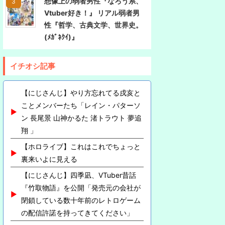
想像上の弱者男性『なろう系、
Vtuber好き！』 リアル弱者男
性『哲学、古典文学、世界史。
(ﾒｶﾞﾈｸｲ)』
イチオシ記事
【にじさんじ】やり方忘れてる戌亥と
ことメンバーたち「レイン・パターソ
ン 長尾景 山神かるた 渚トラウト 夢追
翔 」
【ホロライブ】これはこれでちょっと
裏来いよに見える
【にじさんじ】四季凪、VTuber昔話
『竹取物語』を公開「発売元の会社が
閉鎖している数十年前のレトロゲーム
の配信許諾を持ってきてください」