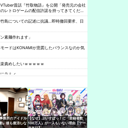
VTuber昔話『竹取物語』を公開「発売元の会社
前のレトロゲームの配信許諾を持ってきてくださ
の竹島についての記述に抗議…即時撤回要求、日
ビン素麺作れます」
年モードはKONAMIが意図したバランスなのか気
快楽責めしたいｗｗｗｗｗ
実にラミィ
ひなみ、初ASMR！ASMRの伸び代あるよ
」怒りに飲まれるな野うさぎ！2ndソロライブ
こち」一線を越えた発言に一部35Pが酷いこと
ール10種類飲み比べ第2弾！「最近は焼肉屋で最
い好き」
r事務所のアイドル
【なぜ】ぶいすぽっ！に『登録者数
騒動』後も復活しな
100万人』が一人もいない理由【デー
中について小森めとさん『会うこともないし話す
タあり】