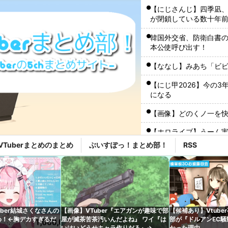
【にじさんじ】四季凪、
が閉鎖している数十年
い」
韓国外交省、防衛白書
本公使呼び出す！
【ななし】みあち「ビ
【にじ甲2026】今の3
になる
【画像】どのくノ一を
【ホロライブ】うーん
VTuberまとめのまとめ
ぶいすぽっ！まとめ部！
RSS
【mekPark】由比河
ホロライブ「さくらみこ
で犯行予告「咲き乱れみ
言うなと怒る
【ぶいすぽ】つむお、ビ
初にビールを頼むくら
uber結城さくなさんの
【画像】VTuber『エアガンが趣味で部
【候補あり】Vtube
め！←胸デカすぎるだ
屋が滅茶苦茶汚いんだよね』 ワイ『は
部が『ドルアンEC
【ぶいすぽ】謹慎期間
いはいどうせキャラ作りだろ』→
かった理由