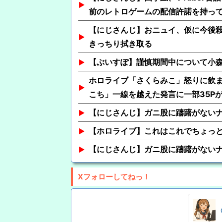
前のレトロゲームの配信許諾を持っ
【にじさんじ】おニュイ、仮に今後
きっちり拭き取る
【ぶいすぽ】謹慎期間中について小
ホロライブ「さくらみこ」怒りに飲ま
こち」一線を越えた発言に一部35P
【にじさんじ】ガニ股に躊躇がない
【ホロライブ】これはこれでちょっ
【にじさんじ】ガニ股に躊躇がない
Xフォローしてねっ！