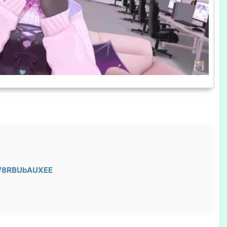
om/8RBUbAUXEE
5