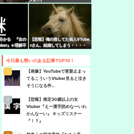
に躊躇がないナナたま
実にラミィ
赤ちゃん産ませたい！？ｗｗｗｗｗ
←分かる 『女の
【悲報】俺の推してた個人VTube
ber』←理解不
rさん、結婚してしまう・・・・
rみけねこさん、初小説が書籍化決定してしまう
んでもやるなあ
今日最も勢いのある記事TOP10！
ル「あ、ちょっとイヤかも。あ、ちょっとイヤか
だね。ふっか……最悪。深いし」
【画像】YouTubeで更新止まっ
てるこういうVtuber見ると泣き
そうになる件…
【悲報】推定30歳以上の女
Vtuber『えー漢字読めなーいわ
かんなーい』 キッズリスナー
『！？』