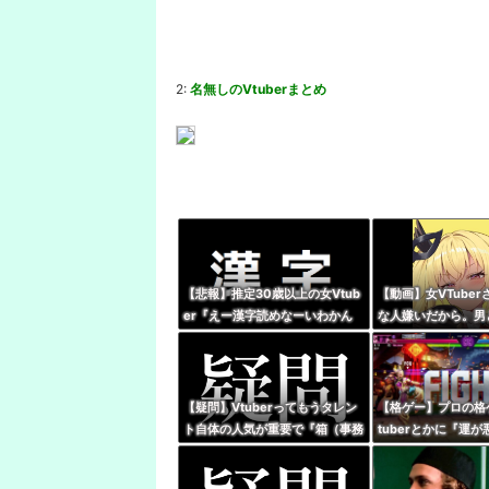
2:
名無しのVtuberまとめ
【悲報】推定30歳以上の女Vtub
【動画】女VTuber
er『えー漢字読めなーいわかん
な人嫌いだから。男
なーい』 キッズリスナー
性だから、V好きな
『！？』
【疑問】Vtuberってもうタレン
【格ゲー】プロの格
ト自体の人気が重要で『箱（事務
tuberとかに『運
所）』の優劣で語る時代じゃなく
て被弾した時に言う
なってね？