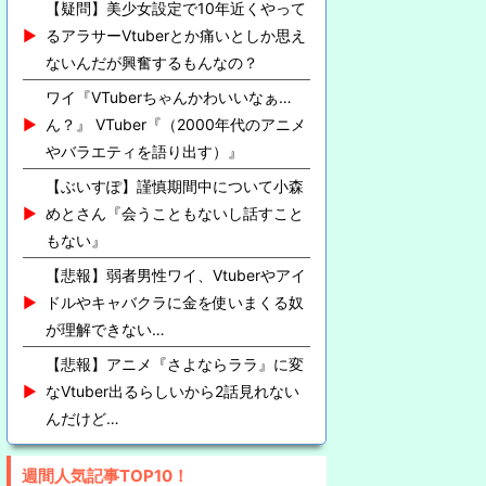
【疑問】美少女設定で10年近くやって
るアラサーVtuberとか痛いとしか思え
ないんだが興奮するもんなの？
ワイ『VTuberちゃんかわいいなぁ…
ん？』 VTuber『（2000年代のアニメ
やバラエティを語り出す）』
【ぶいすぽ】謹慎期間中について小森
めとさん『会うこともないし話すこと
もない』
【悲報】弱者男性ワイ、Vtuberやアイ
ドルやキャバクラに金を使いまくる奴
が理解できない…
【悲報】アニメ『さよならララ』に変
なVtuber出るらしいから2話見れない
んだけど…
週間人気記事TOP10！