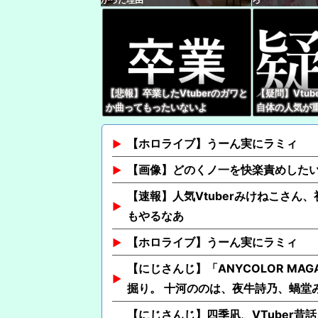
【悲報】卒業したVtuberのガワと
【疑問】Vtu
か曲ってもったいないよ
自体の人気が
な・・・・
所）』の優劣
なってね？
【ホロライブ】うーん実にラミィ
【画像】どのくノ一を快楽責めした
【速報】人気Vtuberみけねこさん
もやるなあ
【ホロライブ】うーん実にラミィ
【にじさんじ】「ANYCOLOR MA
掘り。 十河ののは、夜牛詩乃、蝸堂
【にじさんじ】四季凪、VTuber