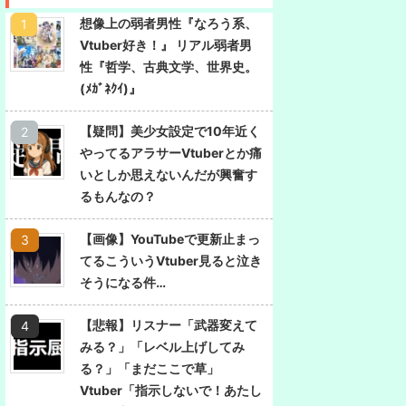
想像上の弱者男性『なろう系、
Vtuber好き！』 リアル弱者男
性『哲学、古典文学、世界史。
(ﾒｶﾞﾈｸｲ)』
【疑問】美少女設定で10年近く
やってるアラサーVtuberとか痛
いとしか思えないんだが興奮す
るもんなの？
【画像】YouTubeで更新止まっ
てるこういうVtuber見ると泣き
そうになる件…
【悲報】リスナー「武器変えて
みる？」「レベル上げしてみ
る？」「まだここで草」
Vtuber「指示しないで！あたし