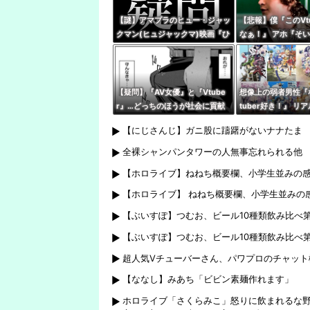
【謎】アマプラのヒュー・ジャッ
【悲報】僕『このVt
クマン(ヒュジャックマ)映画『ひ
なぁ！』 アホ『そ
つじ探偵団』、VTuberの同時視
ぞ』←これｗｗｗ
聴が滅茶苦茶多い…いったいなぜ
【疑問】『AV女優』と『Vtube
想像上の弱者男性『
r』…どっちのほうが社会に貢献
tuber好き！』 リ
している？
『哲学、古典文学、
【にじさんじ】ガニ股に躊躇がないナナたま
ｶﾞﾈｸｲ)』
全裸シャンパンタワーの人無事忘れられる他
【ホロライブ】ねねち概要欄、小学生並みの
【ホロライブ】 ねねち概要欄、小学生並みの
【ぶいすぽ】つむお、ビール10種類飲み比べ
【ぶいすぽ】つむお、ビール10種類飲み比べ
超人気Vチューバーさん、パワプロのチャット
【ななし】みあち「ビビン素麺作れます」
ホロライブ「さくらみこ」怒りに飲まれるな野