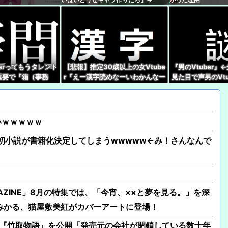
こともない』
【にじさんじ】ガニ股
【ホロライブ】うーん
【画像】どの女の子に
berってもうタレント
【悲報】推定30歳以上の女Vtube
『男のVtuber』
重要で『箱（事務
r『えー漢字読めなーいわかんなー
見た目で声男のVtu
【速報】人気Vtube
で語る時代じゃなく
い』 キッズリスナー『！？』
能
wwwww←み！さんな
【ホロスタ】夕刻ロベ
もな。あちゃあ。あちゃ
いｗｗｗｗｗ
、初小説が書籍化決定してしまうwwwww←み！さんなんで
GAZINE」8月の特集では、「今宵、××と夢を見る。」を深
みかる、猫屋敷美紅がカバーアートに登場！
昔話『竹取物語』を公開「発売元の会社が閉鎖している数十年