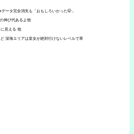
→データ完全消失も「おもしろいかった🤭」
MRの伸び代あるよ他
に見える 他
けど 深海エリアは皇女が絶対行けないレベルで草