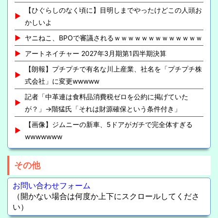
【ひぐらしのなく頃に】目明しまでやったけどこの人頭お
かしいよ
ヤニねこ、BPOで審議されるｗｗｗｗｗｗｗｗｗｗｗｗｗ
アートネイチャー 2027年3月期第1四半期決算
【朗報】プチプチで有名な川上産業、社名を「プチプチ株
式会社」に変更wwwww
記者「中革連は食料品消費税ゼロを公約に掲げていた
が？」→階猛氏「それは財源確保という条件付き」
【画像】ジムニーの新車、5ドアがガチで完全体すぎる
wwwwwww
その他
お問い合わせフォーム
（開かない場合は何度か上下にスクロールしてくださ
い）