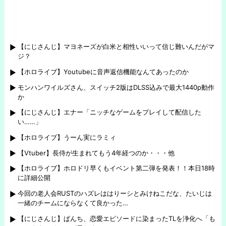
【にじさんじ】マヨネーズが白米と相性いいって信じ難いんだがマ
ジ？
【ホロライブ】Youtubeに音声返信機能なんてあったのか
モンハンワイルズさん、スイッチ2版はDLSS込みで最大1440p動作
か
【にじさんじ】エナー「ニッチなゲームをプレイして配信した
い……」
【ホロライブ】うーん実にラミィ
【Vtuber】長侍が生まれてもう4年経つのか・・・他
【ホロライブ】ホロドリ早くもイベント第二弾を発表！！本日18時
に詳細公開
今回の老人会RUSTのハズレははりーシとみけねこだな、たいじは
一緒のチームにならなくて良かった…
【にじさんじ】ぱんち、恋愛エピソードに染まったTLを浄化へ「も