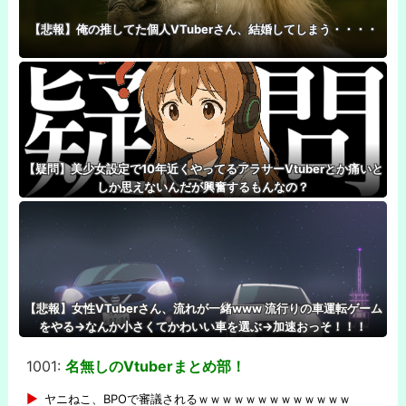
【悲報】俺の推してた個人VTuberさん、結婚してしまう・・・・
【疑問】美少女設定で10年近くやってるアラサーVtuberとか痛いと
しか思えないんだが興奮するもんなの？
【悲報】女性VTuberさん、流れが一緒www 流行りの車運転ゲーム
をやる→なんか小さくてかわいい車を選ぶ→加速おっそ！！！
1001:
名無しのVtuberまとめ部！
-
ヤニねこ、BPOで審議されるｗｗｗｗｗｗｗｗｗｗｗｗｗ