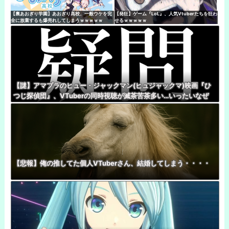
【裏あおぎり学園】あおぎり高校、一般ウケを完
【発狂】ゲーム『LoL』、人気Vtuberたちを狂わ
全に放棄するも爆売れしてしまうｗｗｗｗｗ
せるｗｗｗｗｗ
【謎】アマプラのヒュー・ジャックマン(ヒュジャックマ)映画『ひ
つじ探偵団』、VTuberの同時視聴が滅茶苦茶多い…いったいなぜ
【悲報】俺の推してた個人VTuberさん、結婚してしまう・・・・