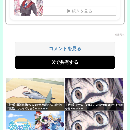
▶ 続きを見る
引用元: X
コメントを見る
Xで共有する
【朗報】最近話題のVtuber事務所さん、給料が
【発狂】ゲーム『LoL』、人気Vtuberたちを狂わ
『固定』になってしまうｗｗｗｗｗ
せるｗｗｗｗｗ