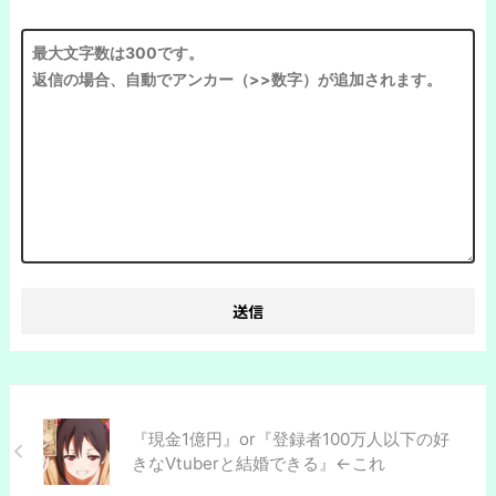
『現金1億円』or『登録者100万人以下の好
きなVtuberと結婚できる』←これ