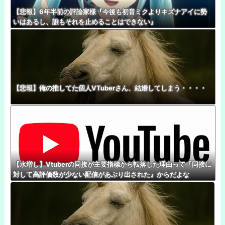
【悲報】6年半前の評論家様『今後も初音ミクよりキズナアイに勢
いはあるし、誰もそれを止めることはできない』
【悲報】俺の推してた個人VTuberさん、結婚してしまう・・・・
【水増し】Vtuberの同接が主要指標から転落した理由って『同接に
対して高評価数が少ない配信があぶり出された』からだよな