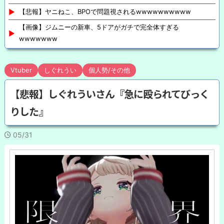
【悲報】ヤニねこ、BPOで問題視されるwwwwwwwwww
【画像】ジムニーの新車、5ドアがガチで完全体すぎる
wwwwwww
Vtuber
しぐれうい
個人勢/その他
【悲報】しぐれういさん『急に殴られてびっく
りした』
05/31