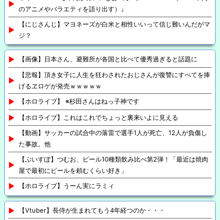
のアニメやバラエティを語り出す）』
【にじさんじ】マヨネーズが白米と相性いいって信じ難いんだがマ
ジ？
【画像】日本さん、避難所が各国と比べて優秀過ぎると話題に
【悲報】頂き女子に人生を狂わされたおじさんが復讐にすべてを捧
げるヱロゲが発売ｗｗｗｗｗ
【ホロライブ】 ※杉田さんはねっ子神です
【ホロライブ】これはこれでちょっと裏来いよに見える
【動画】サッカーの試合中の落雷で選手1人が死亡、12人が負傷し
た事故。他
【ぶいすぽ】つむお、ビール10種類飲み比べ第2弾！「最近は焼肉
屋で最初にビールを頼むくらい好き」
【ホロライブ】うーん実にラミィ
【Vtuber】長侍が生まれてもう4年経つのか・・・