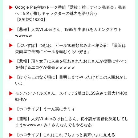
Google Play初のトーク番組「選抜！推しナイン発表会」発表
へ！8名が推しキャラクターの魅力を語り合う
【8/6(木)18:00】
【悲報】人気Vtuberさん、1998年生まれをカミングアウト
wwwww
【ぶいすぽ】つむお、ビール10種類飲み比べ第2弾！「最近は
焼肉屋で最初にビールを頼むくらい好き」
【悲報】頂き女子に人生を狂わされたおじさんが復讐にすべて
を捧げるヱロゲが発売ｗｗｗｗｗ
【ひぐらしのなく頃に】目明しまでやったけどこの人頭おかし
いよ
モンハンワイルズさん、スイッチ2版はDLSS込みで最大1440p
動作か
【ホロライブ】うーん実にラミィ
【速報】人気Vtuberみけねこさん、初小説が書籍化決定してし
まうwwwww←み！さんなんでもやるなあ
【ホロライブ】これはこれでちょっと裏来いよに見える