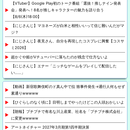
【VTuber】Google Play初のトーク番組「選抜！推しナイン発表
会」発表へ！8名が推しキャラクターの魅力を語り合う
【8/6(木)18:00】
【にじさんじ】マヨネーズが白米と相性いいって信じ難いんだがマ
ジ？
【にじさんじ】夜見さん、自分を再現したコスプレに興奮【コスサ
ミ2026】
超かぐや姫がVチューバーに落ちたのが残念で仕方ないよ
【にじさんじ】エナー「ニッチなゲームをプレイして配信した
い……」
【動画】新宿歌舞伎町のド真ん中で拉 致事件発生→通行人何もせず
素通りwwwww
【ひぐらしのなく頃に】目明しまでやったけどこの人頭おかしいよ
【朗報】プチプチで有名な川上産業、社名を「プチプチ株式会社」
に変更wwwww
アートネイチャー 2027年3月期第1四半期決算