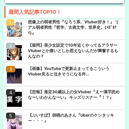
週間人気記事TOP10！
想像上の弱者男性『なろう系、Vtuber好き！』 リ
アル弱者男性『哲学、古典文学、世界史。(ﾒｶﾞﾈｸ
ｲ)』
【疑問】美少女設定で10年近くやってるアラサー
Vtuberとか痛いとしか思えないんだが興奮するも
んなの？
【画像】YouTubeで更新止まってるこういう
Vtuber見ると泣きそうになる件…
【悲報】推定30歳以上の女Vtuber『えー漢字読め
なーいわかんなーい』 キッズリスナー『！？』
【ぶいすぽ】胡桃のあさん『Uberのケンタッキ
ー・・・』