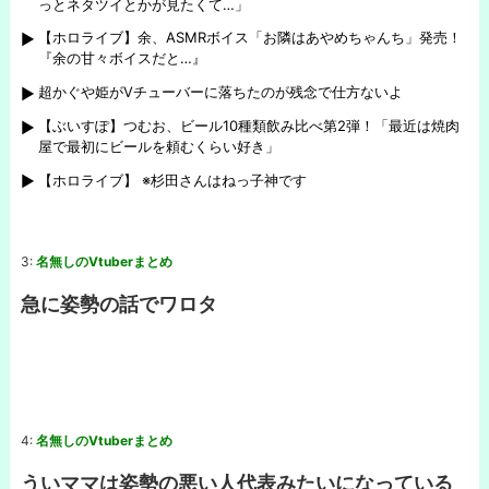
っとネタツイとかが見たくて…」
【ホロライブ】余、ASMRボイス「お隣はあやめちゃんち」発売！
『余の甘々ボイスだと…』
超かぐや姫がVチューバーに落ちたのが残念で仕方ないよ
【ぶいすぽ】つむお、ビール10種類飲み比べ第2弾！「最近は焼肉
屋で最初にビールを頼むくらい好き」
【ホロライブ】 ※杉田さんはねっ子神です
3:
名無しのVtuberまとめ
急に姿勢の話でワロタ
4:
名無しのVtuberまとめ
ういママは姿勢の悪い人代表みたいになっている