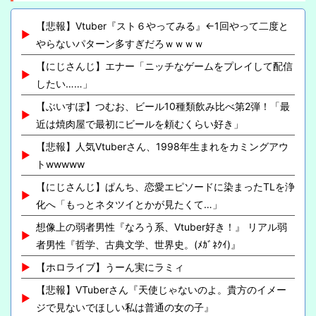
【悲報】Vtuber『スト６やってみる』←1回やって二度と
やらないパターン多すぎだろｗｗｗｗ
【にじさんじ】エナー「ニッチなゲームをプレイして配信
したい……」
【ぶいすぽ】つむお、ビール10種類飲み比べ第2弾！「最
近は焼肉屋で最初にビールを頼むくらい好き」
【悲報】人気Vtuberさん、1998年生まれをカミングアウ
トwwwww
【にじさんじ】ぱんち、恋愛エピソードに染まったTLを浄
化へ「もっとネタツイとかが見たくて…」
想像上の弱者男性『なろう系、Vtuber好き！』 リアル弱
者男性『哲学、古典文学、世界史。(ﾒｶﾞﾈｸｲ)』
【ホロライブ】うーん実にラミィ
【悲報】VTuberさん『天使じゃないのよ。貴方のイメー
ジで見ないでほしい私は普通の女の子』