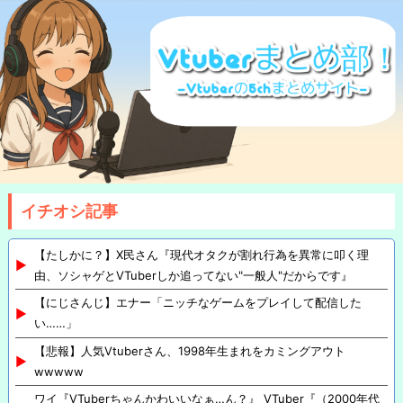
イチオシ記事
【たしかに？】X民さん『現代オタクが割れ行為を異常に叩く理
由、ソシャゲとVTuberしか追ってない"一般人"だからです』
【にじさんじ】エナー「ニッチなゲームをプレイして配信した
い……」
【悲報】人気Vtuberさん、1998年生まれをカミングアウト
wwwww
ワイ『VTuberちゃんかわいいなぁ…ん？』 VTuber『（2000年代