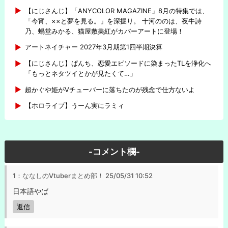
【にじさんじ】「ANYCOLOR MAGAZINE」8月の特集では、
「今宵、××と夢を見る。」を深掘り。 十河ののは、夜牛詩
乃、蝸堂みかる、猫屋敷美紅がカバーアートに登場！
アートネイチャー 2027年3月期第1四半期決算
【にじさんじ】ぱんち、恋愛エピソードに染まったTLを浄化へ
「もっとネタツイとかが見たくて…」
超かぐや姫がVチューバーに落ちたのが残念で仕方ないよ
【ホロライブ】うーん実にラミィ
-コメント欄-
1：ななしのVtuberまとめ部！
25/05/31 10:52
日本語やば
返信