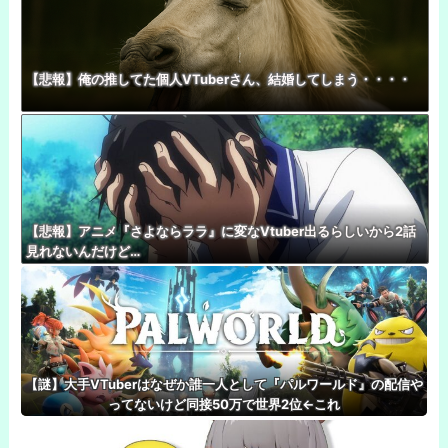
【悲報】俺の推してた個人VTuberさん、結婚してしまう・・・・
【悲報】アニメ『さよならララ』に変なVtuber出るらしいから2話
見れないんだけど…
【謎】大手VTuberはなぜか誰一人として『パルワールド』の配信や
ってないけど同接50万で世界2位←これ