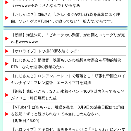
うwwwww←み！さんなんでもやるなあ
【たしかに？】X民さん『現代オタクが割れ行為を異常に叩く理
由、ソシャゲとVTuberしか追ってない"一般人"だからです』
【朗報】海邉朱莉、「ビキニデカい動画」が出回る→ミーグリが売
れるwwwwww
【ホロライブ】トワ様3D新衣装くっぞ！
【にじさんじ】梢桃音、映画ちいかわ感想＆考察会＆平和的解決
RTA！なんか道徳の授業みたい
【にじさんじ】ロシアンルーレットで厄落とし！頑張れ帝国立ロイ
ヤルナイツ！フレン監督、エースイブ谷を粛清
【朗報】兎田ぺこら：なんか水着イベント100位以内入ってるんだ
が？ぺこ！昨日爆死した後･･･
【VTuber】ばあちゃる、引退を発表 8月9日の誕生日配信で詳細
を説明「ずっと続けられなくて本当にごめんなさい」
【8/9(日)15:00】
【ホロライブ】アキロゼ、映画をきっかけに「ちいかわ」にどハマ