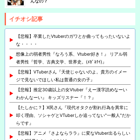
んなの？
イチオシ記事
【悲報】卒業したVtuberのガワとか曲ってもったいないよ
な・・・・
想像上の弱者男性『なろう系、Vtuber好き！』 リアル弱
者男性『哲学、古典文学、世界史。(ﾒｶﾞﾈｸｲ)』
【悲報】VTuberさん『天使じゃないのよ。貴方のイメー
ジで見ないでほしい私は普通の女の子』
【悲報】推定30歳以上の女Vtuber『えー漢字読めなーい
わかんなーい』 キッズリスナー『！？』
【たしかに？】X民さん『現代オタクが割れ行為を異常に
叩く理由、ソシャゲとVTuberしか追ってない"一般人"だか
らです』
【悲報】アニメ『さよならララ』に変なVtuber出るらしい