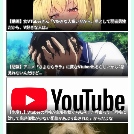
【動画】女VTuberさん『V好きな人嫌いだから。男として弱者男性
だから、V好きな人は』
【悲報】アニメ『さよならララ』に変なVtuber出るらしいから2話
見れないんだけど…
【水増し】Vtuberの同接が主要指標から転落した理由って『同接に
対して高評価数が少ない配信があぶり出された』からだよな