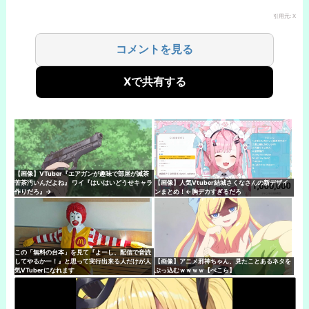
引用元: X
コメントを見る
Xで共有する
【画像】VTuber『エアガンが趣味で部屋が滅茶
苦茶汚いんだよね』 ワイ『はいはいどうせキャラ
【画像】人気Vtuber結城さくなさんの新デザイ
作りだろ』→
ンまとめ！←胸デカすぎるだろ
この「無料の台本」を見て『よーし、配信で音読
してやるかー！』と思って実行出来る人だけが人
【画像】アニメ邪神ちゃん、見たことあるネタを
気VTuberになれます
ぶっ込むｗｗｗｗ【ぺこら】