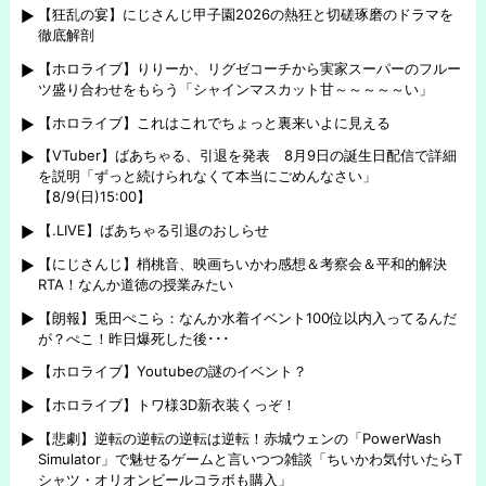
【狂乱の宴】にじさんじ甲子園2026の熱狂と切磋琢磨のドラマを
徹底解剖
【ホロライブ】りりーか、リグゼコーチから実家スーパーのフルー
ツ盛り合わせをもらう「シャインマスカット甘～～～～～い」
【ホロライブ】これはこれでちょっと裏来いよに見える
【VTuber】ばあちゃる、引退を発表 8月9日の誕生日配信で詳細
を説明「ずっと続けられなくて本当にごめんなさい」
【8/9(日)15:00】
【.LIVE】ばあちゃる引退のおしらせ
【にじさんじ】梢桃音、映画ちいかわ感想＆考察会＆平和的解決
RTA！なんか道徳の授業みたい
【朗報】兎田ぺこら：なんか水着イベント100位以内入ってるんだ
が？ぺこ！昨日爆死した後･･･
【ホロライブ】Youtubeの謎のイベント？
【ホロライブ】トワ様3D新衣装くっぞ！
【悲劇】逆転の逆転の逆転は逆転！赤城ウェンの「PowerWash
Simulator」で魅せるゲームと言いつつ雑談「ちいかわ気付いたらT
シャツ・オリオンビールコラボも購入」