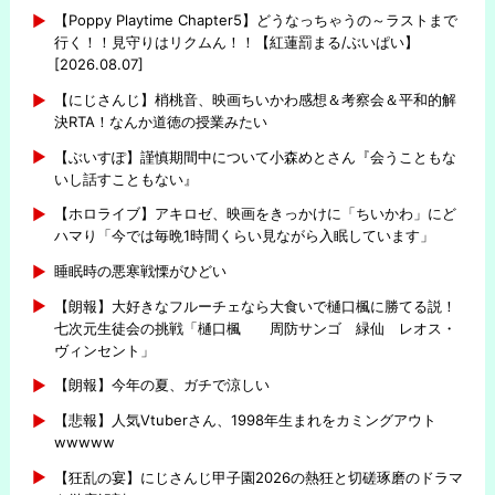
【Poppy Playtime Chapter5】どうなっちゃうの～ラストまで
行く！！見守りはリクムん！！【紅蓮罰まる/ぶいぱい】
[2026.08.07]
【にじさんじ】梢桃音、映画ちいかわ感想＆考察会＆平和的解
決RTA！なんか道徳の授業みたい
【ぶいすぽ】謹慎期間中について小森めとさん『会うこともな
いし話すこともない』
【ホロライブ】アキロゼ、映画をきっかけに「ちいかわ」にど
ハマり「今では毎晩1時間くらい見ながら入眠しています」
睡眠時の悪寒戦慄がひどい
【朗報】大好きなフルーチェなら大食いで樋口楓に勝てる説！
七次元生徒会の挑戦「樋口楓 周防サンゴ 緑仙 レオス・
ヴィンセント」
【朗報】今年の夏、ガチで涼しい
【悲報】人気Vtuberさん、1998年生まれをカミングアウト
wwwww
【狂乱の宴】にじさんじ甲子園2026の熱狂と切磋琢磨のドラマ