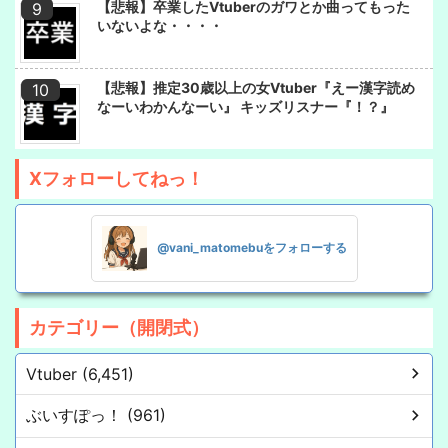
【悲報】卒業したVtuberのガワとか曲ってもった
いないよな・・・・
【悲報】推定30歳以上の女Vtuber『えー漢字読め
なーいわかんなーい』 キッズリスナー『！？』
Xフォローしてねっ！
@vani_matomebuをフォローする
カテゴリー（開閉式）
Vtuber (6,451)
ぶいすぽっ！ (961)