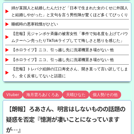
姉が某国人と結婚したんだけど「日本で生まれた女のくせに外国人
と結婚しやがった」と文句を言う男性陣が驚くほど多くてびっくり
睡眠時の悪寒戦慄がひどい
【悲報】元ジャンポケ斉藤の被害女性「事件で知名度を上げてバウ
ムクーヘン売ったりTikTokライブしてて悔しさと怒りを感じた」
【ホロライブ】ニコ、引っ越し先に洗濯機置き場がない 他
【ホロライブ】ニコ、引っ越し先に洗濯機置き場がない 他
【悲報】トレパク絵師の江口寿史さん、開き直って言い訳してしま
う。全く反省してないと話題に
Vtuber
海月雲ろあ/くろあ
天晴ひなた
個人勢/その他
【朗報】ろあさん、明言はしないものの話題の
疑惑を否定『憶測が凄いことになっています
が…』