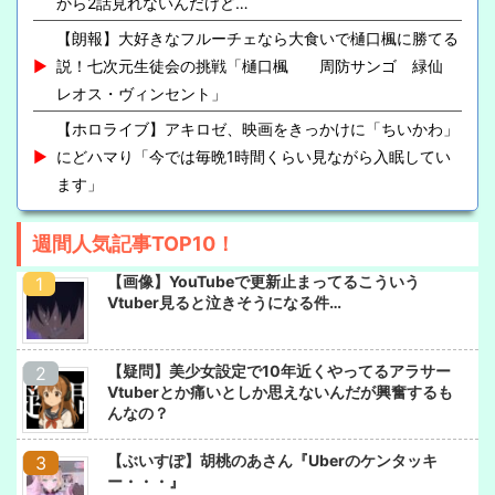
から2話見れないんだけど…
【朗報】大好きなフルーチェなら大食いで樋口楓に勝てる
説！七次元生徒会の挑戦「樋口楓 周防サンゴ 緑仙
レオス・ヴィンセント」
【ホロライブ】アキロゼ、映画をきっかけに「ちいかわ」
にどハマり「今では毎晩1時間くらい見ながら入眠してい
ます」
週間人気記事TOP10！
【画像】YouTubeで更新止まってるこういう
Vtuber見ると泣きそうになる件…
【疑問】美少女設定で10年近くやってるアラサー
Vtuberとか痛いとしか思えないんだが興奮するも
んなの？
【ぶいすぽ】胡桃のあさん『Uberのケンタッキ
ー・・・』