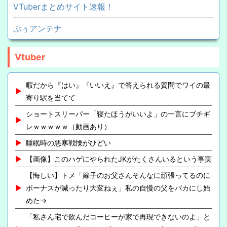
VTuberまとめサイト速報！
ぷぅアンテナ
Vtuber
暇だから『はい』『いいえ』で答えられる質問でワイの最
寄り駅を当てて
ショートスリーパー「寝たほうがいいよ」の一言にブチギ
レｗｗｗｗｗ（動画あり）
睡眠時の悪寒戦慄がひどい
【画像】このハゲにやられたJKがたくさんいるという事実
【悔しい】トメ「嫁子のお父さんそんなに頑張ってるのに
ボーナスが減ったり大変ねぇ」私の自慢の父をバカにし始
めた→
「私さん宅で飲んだコーヒーが家で再現できないのよ」と