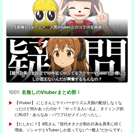
【朗報】TVアニメ、人気Vtuberとのコラボを発表！！！！！
【疑問】美少女設定で10年近くやってるアラサーVtuberとか痛いと
しか思えないんだが興奮するもんなの？
1001:
名無しのVtuberまとめ部！
-
【Vtuber】 にじさんじライバーがリズム天国の配信しなくな
ったけど何かあったのか？「やってる人いるよ、タイミング的
にRUST・あらなみ・パワプロがメインだったし」
【たしかに？】X民さん『現代オタクが割れ行為を異常に叩く
理由、ソシャゲとVTuberしか追ってない"一般人"だからです』