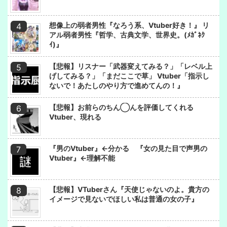
想像上の弱者男性『なろう系、Vtuber好き！』 リ
アル弱者男性『哲学、古典文学、世界史。(ﾒｶﾞﾈｸ
ｲ)』
【悲報】リスナー「武器変えてみる？」「レベル上
げしてみる？」「まだここで草」 Vtuber「指示し
ないで！あたしのやり方で進めてんの！』
【悲報】お前らのちん◯んを評価してくれる
Vtuber、現れる
『男のVtuber』←分かる 『女の見た目で声男の
Vtuber』←理解不能
【悲報】VTuberさん『天使じゃないのよ。貴方の
イメージで見ないでほしい私は普通の女の子』