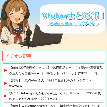
イチオシ記事
【ほぼ100円(税抜)ショップ】100円商品を当てろ！隠れた高額商品
を選んだら自腹!?👀🔥 【ベルモット・ベルーナ】[2026.08.07]
【悲報】人気Vtuberさん、1998年生まれをカミングアウト
wwwww
ワイ『VTuberちゃんかわいいなぁ…ん？』 VTuber『（2000年代
のアニメやバラエティを語り出す）』
【速報】人気Vtuberみけねこさん、初小説が書籍化決定してしま