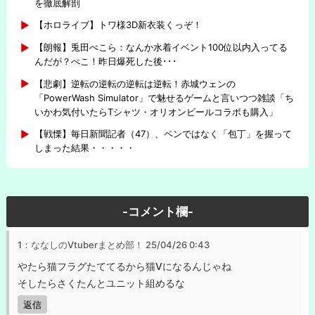
を徹底解剖
【ホロライブ】トワ様3D新衣装くっぞ！
【朗報】兎田ぺこら：なんか水着イベント100位以内入ってる
んだが？ぺこ！昨日爆死した後･･･
【悲劇】逆転の逆転の逆転は逆転！赤城ウェンの
「PowerWash Simulator」で魅せるゲームと言いつつ雑談「ち
いかわ気付いたらTシャツ・オリオンビールコラボも購入」
【戦慄】毎日新聞記者（47）、ペンではなく「包丁」を握って
しまった結果・・・・・
-コメント欄-
1：ななしのVtuberまとめ部！
25/04/26 0:43
やたら猫フラグたててるから猫Vになるんじゃね
そしたらさくたんとユニット組めるな
返信