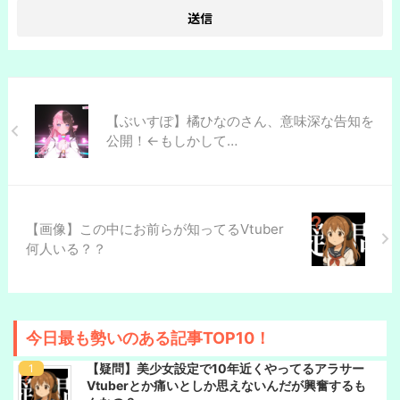
【ぶいすぽ】橘ひなのさん、意味深な告知を
公開！←もしかして…
【画像】この中にお前らが知ってるVtuber
何人いる？？
今日最も勢いのある記事TOP10！
【疑問】美少女設定で10年近くやってるアラサー
Vtuberとか痛いとしか思えないんだが興奮するも