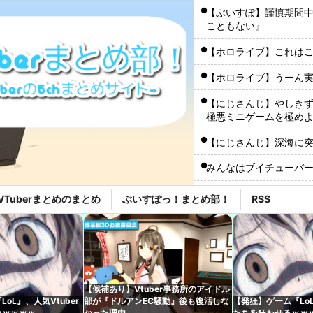
【ぶいすぽ】謹慎期間
こともない』
【ホロライブ】これは
【ホロライブ】うーん
【にじさんじ】やしき
極悪ミニゲームを極め
【にじさんじ】深海に
みんなはブイチューバ
【闇深】夫「子供が俺に似
VTuberまとめのまとめ
ぶいすぽっ！まとめ部！
RSS
【ホロライブ】これは
【たしかに？】X民さん
ャゲとVTuberしか追
【にじさんじ】珠乃井ナ
【候補あり】Vtuber事務所のアイドル
用画像に困らないにも
oL』、人気Vtuber
部が『ドルアンEC騒動』後も復活しな
【発狂】ゲーム『LoL
ｗｗｗｗｗ
かった理由
たちを狂わせるｗｗ