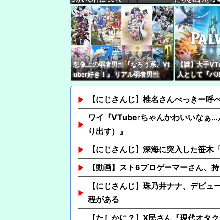
想像上の弱者男性『なろう系、Vt
【謎】大手VT
uber好き！』 リアル弱者男性
人として『パ
『哲学、古典文学、世界史。(ﾒｶﾞ
やってないけど
ﾈｸｲ)』
位←これ
【にじさんじ】椎名さんべっきー呼
ワイ『VTuberちゃんかわいいなぁ…
り出す）』
【にじさんじ】深海に突入した笹木
【動画】スト6プロゲーマーさん、
【にじさんじ】珠乃井ナナ、デビュー
程がある
【たしかに？】X民さん『現代オタク