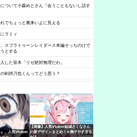
中について小森めとさん『会うこともないし話す
これでちょっと裏来いよに見える
実にラミィ
ず、スプラトゥーンレイダース本編そっちのけで
ようとする
突入した笹木「リゼ絶対無理だわ」
ーの剣持刀也くんってどう思う？
てないな…」→結果････ (※画像あり)
これでちょっと裏来いよに見える
『現代オタクが割れ行為を異常に叩く理由、ソシ
ってない"一般人"だからです』
ナ、デビュー777日記念！77曲耐久歌枠！休憩
【画像】人気Vtuber結城さくなさん
程がある
』、人気Vtuber
の新デザインまとめ！←胸デカすぎる
ｗｗｗ
だろ