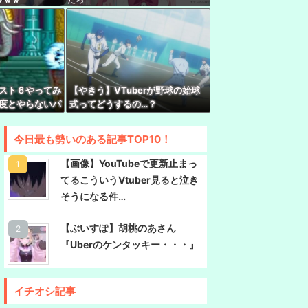
rみけねこさん、初小説が書籍化決定してしまう
んでもやるなあ
限界突破ｗｗｗｗｗｗｗｗｗｗｗｗｗ
さん、1998年生まれをカミングアウトwwwww
r『スト６やってみ
【やきう】VTuberが野球の始球
KAのケツを狙うとこうなる
二度とやらないパ
式ってどうするの…？
ｗｗｗｗ
炎上！上から目線で圧が強い返信「もうすでに歌
救いたい歌ってみた企画と視聴者に対するSNS
今日最も勢いのある記事TOP10！
【画像】YouTubeで更新止まっ
てるこういうVtuber見ると泣き
そうになる件…
【ぶいすぽ】胡桃のあさん
『Uberのケンタッキー・・・』
イチオシ記事