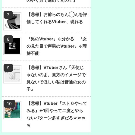
のやり方で進めてんの！』
【悲報】お前らのちん◯んを評
価してくれるVtuber、現れる
『男のVtuber』←分かる 『女
の見た目で声男のVtuber』←理
解不能
【悲報】VTuberさん『天使じ
ゃないのよ。貴方のイメージで
見ないでほしい私は普通の女の
子』
【悲報】Vtuber『スト６やって
みる』←1回やって二度とやら
ないパターン多すぎだろｗｗｗ
ｗ