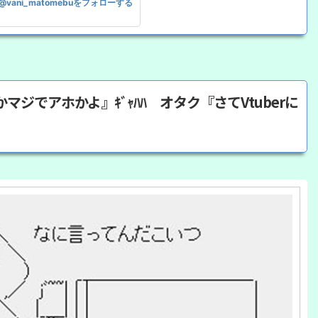
@vani_matomebuをフォローする
ジでアホかよ』ｷﾞｬﾊﾊ オタク『さてVtuberに