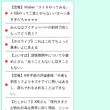
【悲報】Vtuber『スト６やってみる』
←1回やって二度とやらないパターン多
すぎだろｗｗｗｗ
みんなはブイチューバーの剣持刀也く
んってどう思う？
【ホロライブ】これはこれでちょっと
裏来いよに見える
【ぶいすぽ】謹慎期間中について小森
めとさん『会うこともないし話すこと
もない』
【悲報】6年半前の評論家様『今後も
初音ミクよりキズナアイに勢いはある
し、誰もそれを止めることはできな
い』
【たしかに？】X民さん『現代オタク
が割れ行為を異常に叩く理由、ソシャ