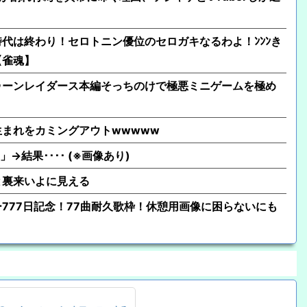
代は終わり！セロトニン優位のセロガキなるわよ！ﾝﾝﾝき
」【雀魂】
ゥーンレイダース本編そっちのけで極悪ミニゲームを極め
年生まれをカミングアウトwwwww
結果････ (※画像あり)
と裏来いよに見える
777日記念！77曲耐久歌枠！休憩用画像に困らないにも