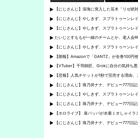
に対して高評価数が少ない配信が
な・・・・
【にじさんじ】深海に突入した笹木「リゼ絶
あぶり出された』からだよな
【にじさんじ】やしきず、スプラトゥーンレ
【にじさんじ】やしきず、スプラトゥーンレ
たいじとすももが一緒のチームとか、老人会R
【にじさんじ】やしきず、スプラトゥーンレイ
【朗報】Amazonで「GANTZ」が全巻100円
【VTuber】千羽師匠、Grokに自分の気
【悲報】人気チケットが1秒で完売する理由、
【にじさんじ】珠乃井ナナ、デビュー777日
【にじさんじ】やしきず、スプラトゥーンレ
【にじさんじ】珠乃井ナナ、デビュー777日
【ホロライブ】 泉パッパが水着ミオしゃイラ
【にじさんじ】珠乃井ナナ、デビュー777日