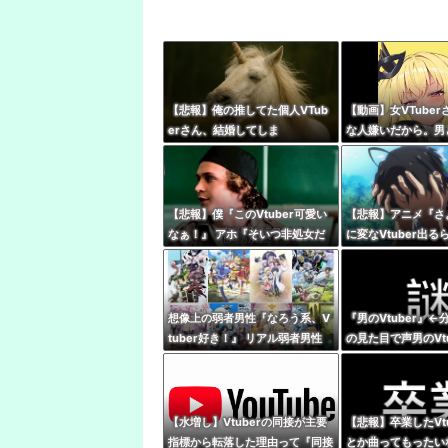
【悲報】俺の推してた個人VTub
【動画】女VTuber
erさん、結婚してしま
な人嫌いだから。男
う・・・・
性だから、V好きな
【悲報】僕『このVtuber可愛い
【悲報】アニメ『さ
なぁ！』 アホ『そいつ非処女だ
に変なVtuber出る
ぞ』←これｗｗｗ
話見れないんだけど
想像上の弱者男性『なろう系、V
『男のVtuber』
tuber好き！』 リアル弱者男性
の見た目で声男のVt
『哲学、古典文学、世界史。(ﾒ
解不能
ｶﾞﾈｸｲ)』
【水増し】Vtuberの同接が主要
【悲報】卒業したVt
指標から転落した理由って『同接
とか曲ってもったい