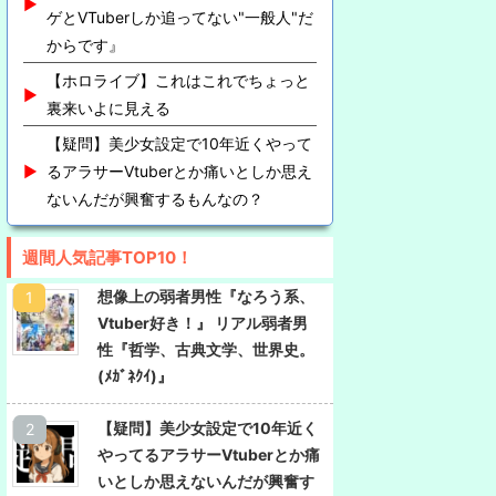
ゲとVTuberしか追ってない"一般人"だ
からです』
【ホロライブ】これはこれでちょっと
裏来いよに見える
【疑問】美少女設定で10年近くやって
るアラサーVtuberとか痛いとしか思え
ないんだが興奮するもんなの？
週間人気記事TOP10！
想像上の弱者男性『なろう系、
Vtuber好き！』 リアル弱者男
性『哲学、古典文学、世界史。
(ﾒｶﾞﾈｸｲ)』
【疑問】美少女設定で10年近く
やってるアラサーVtuberとか痛
いとしか思えないんだが興奮す