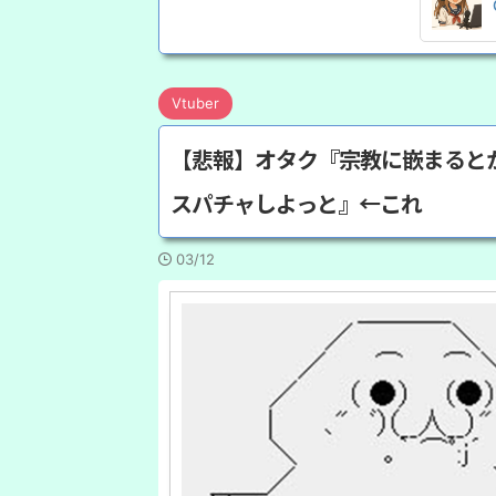
Vtuber
【悲報】オタク『宗教に嵌まるとかマ
スパチャしよっと』←これ
03/12