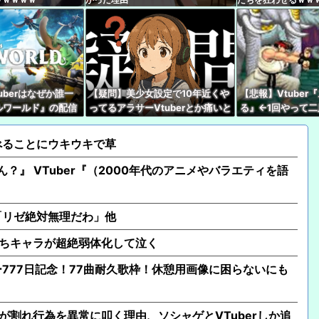
【速報】人気Vtube
wwwww←み！さんな
【動画】半ケツ祭り、
【悲報】人気Vtuber
uberはなぜか誰一
【疑問】美少女設定で10年近くや
【悲報】Vtube
【VCR RUST】SHA
ルワールド』の配信
ってるアラサーVtuberとか痛いと
る』←1回やって
同接50万で世界2
しか思えないんだが興奮するもん
ターン多すぎだろ
にじさんじ「緑仙」大
なの？
ってる」埋もれてる曲を
べることにウキウキで草
投稿が大荒れ
ん？』 VTuber『（2000年代のアニメやバラエティを語
「リゼ絶対無理だわ」他
持ちキャラが超絶弱体化して泣く
777日記念！77曲耐久歌枠！休憩用画像に困らないにも
が割れ行為を異常に叩く理由、ソシャゲとVTuberしか追