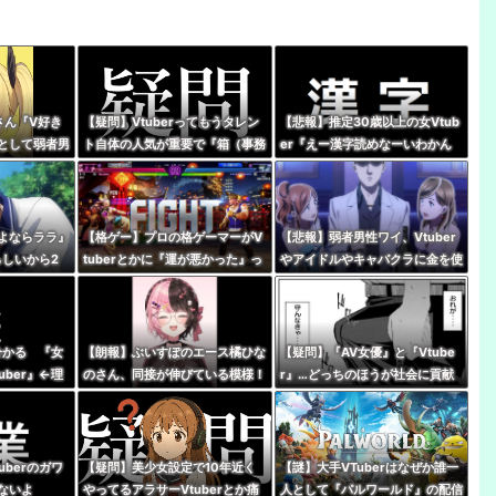
さん『V好き
【疑問】Vtuberってもうタレン
【悲報】推定30歳以上の女Vtub
として弱者男
ト自体の人気が重要で『箱（事務
er『えー漢字読めなーいわかん
人は』
所）』の優劣で語る時代じゃなく
なーい』 キッズリスナー
なってね？
『！？』
よならララ』
【格ゲー】プロの格ゲーマーがV
【悲報】弱者男性ワイ、Vtuber
らしいから2
tuberとかに『運が悪かった』っ
やアイドルやキャバクラに金を使
…
て被弾した時に言うの嫌い
いまくる奴が理解できない…
←分かる 『女
【朗報】ぶいすぽのエース橘ひな
【疑問】『AV女優』と『Vtube
uber』←理
のさん、同接が伸びている模様！
r』…どっちのほうが社会に貢献
←無敵だなぶいすぽ
している？
uberのガワ
【疑問】美少女設定で10年近く
【謎】大手VTuberはなぜか誰一
ないよ
やってるアラサーVtuberとか痛
人として『パルワールド』の配信