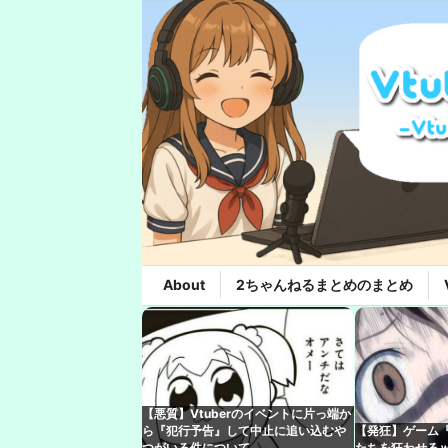
About
2ちゃんねるまとめのまとめ
【悪質】Vtuberのイベントに片っ端か
ら『犯行予告』して中止に追い込むや
【発狂】ゲーム『L
つがいる件について
たちを狂わせる