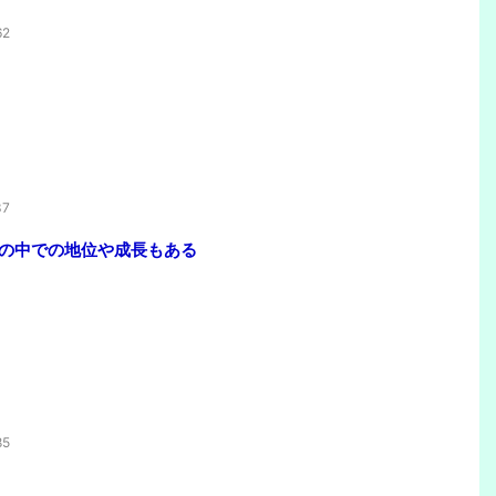
62
37
の中での地位や成長もある
85